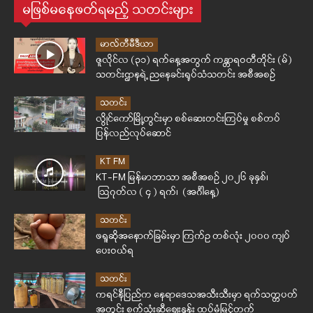
မဖြစ်မနေဖတ်ရမည့် သတင်းများ
မာလ်တီမီဒီယာ
ဇူလိုင်လ (၃၁) ရက်နေ့အတွက် ကန္တာရဝတီတိုင်း (မ်)
သတင်းဌာနရဲ့ ညနေခင်းရုပ်သံသတင်း အစီအစဉ်
သတင်း
လွိုင်ကော်မြို့တွင်းမှာ စစ်ဆေးတင်းကြပ်မှု စစ်တပ်
ပြန်လည်လုပ်ဆောင်
KT FM
KT-FM မြန်မာဘာသာ အစီအစဉ် ၂၀၂၆ ခုနှစ်၊
ဩဂုတ်လ ( ၄ ) ရက်၊ (အင်္ဂါနေ့)
သတင်း
ဖရူဆိုအနောက်ခြမ်းမှာ ကြက်ဥ တစ်လုံး ၂၀၀၀ ကျပ်
ပေးဝယ်ရ
သတင်း
ကရင်နီပြည်က နေရာဒေသအသီးသီးမှာ ရက်သတ္တပတ်
အတွင်း စက်သုံးဆီဈေးနှုန်း ထပ်မံမြင့်တက်