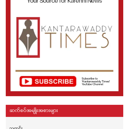
ဆက်စပ်အမျိုးအစားများ
သတင်း