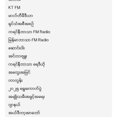
KT FM
မာလ်တီမီဒီယာ
ရုပ်သံအစီအစဉ်
ကရင်နီဘာသာ FM Radio
မြန်မာဘာသာ FM Radio
ဆောင်းပါး
အင်တာဗျူး
ကရင်နီဘာသာ ရေဒီယို
အတွေးအမြင်
ကာတွန်း
၂၀၂၅ ရွေးကောက်ပွဲ
အမျိုးသမီးအခွင့်အရေး
ဂျာနယ်
အယ်ဒီတာ့အာဘော်