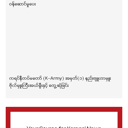
ဝန်ဆောင်မှုပေး
ကရင်နီတပ်မတော် (K-Army) အမှတ်(၁) နည်းဗျူဟာမှူး
ဗိုလ်မှူးကြီးအယ်မွီးနှင့် တွေ့ဆုံခြင်း