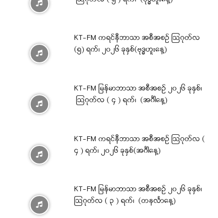
KT-FM ကရင်နီဘာသာ အစီအစဉ် ဩဂုတ်လ
(၅) ရက်၊ ၂၀၂၆ ခုနှစ်(ဗုဒ္ဓဟူးနေ့)
KT-FM မြန်မာဘာသာ အစီအစဉ် ၂၀၂၆ ခုနှစ်၊
ဩဂုတ်လ ( ၄ ) ရက်၊ (အင်္ဂါနေ့)
KT-FM ကရင်နီဘာသာ အစီအစဉ် ဩဂုတ်လ (
၄ ) ရက်၊ ၂၀၂၆ ခုနှစ်(အင်္ဂါနေ့)
KT-FM မြန်မာဘာသာ အစီအစဉ် ၂၀၂၆ ခုနှစ်၊
ဩဂုတ်လ ( ၃ ) ရက်၊ (တနင်္လာနေ့)