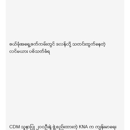
ဖယ်ခုံအရှေ့ဖက်ကမ်းတွင် ဒလန်လို့ သတင်းထွက်နေတဲ့
လင်မယား ပစ်သတ်ခံရ
CDM သူနာပြု ၂၀၀ဦးနဲ့ ဖွဲ့စည်းထားတဲ့ KNA က ကျန်းမာရေး