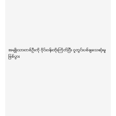
အမျိုးသားတစ်ဦးကို ဝိုင်းဝန်းထိုးကြိတ်ပြီး ဂူတွင်းပစ်ချသေဆုံးမှု
ဖြစ်ပွား