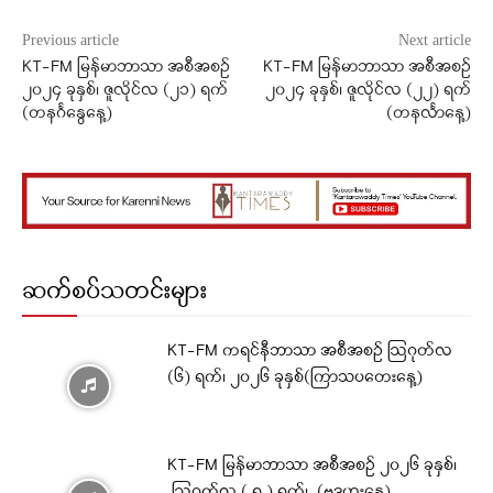
Previous article
Next article
KT-FM မြန်မာဘာသာ အစီအစဉ်
KT-FM မြန်မာဘာသာ အစီအစဉ်
၂၀၂၄ ခုနှစ်၊ ဇူလိုင်လ (၂၁) ရက်
၂၀၂၄ ခုနှစ်၊ ဇူလိုင်လ (၂၂) ရက်
(တနင်္ဂနွေနေ့)
(တနင်္လာနေ့)
ဆက်စပ်သတင်းများ
KT-FM ကရင်နီဘာသာ အစီအစဉ် ဩဂုတ်လ
(၆) ရက်၊ ၂၀၂၆ ခုနှစ်(ကြာသပတေးနေ့)
KT-FM မြန်မာဘာသာ အစီအစဉ် ၂၀၂၆ ခုနှစ်၊
ဩဂုတ်လ ( ၅ ) ရက်၊ (ဗုဒ္ဓဟူးနေ့)