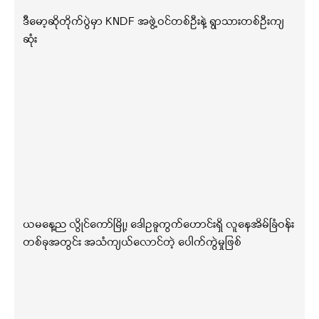
ဒီမော့ဆိုတိုက်ပွဲမှာ KNDF အဖွဲ့ဝင်တစ်ဦးနဲ့ ရွာသားတစ်ဦးကျ
ဆုံး
ယမနေ့ည လွိုင်ကော်မြို့၊ ဒေါဥခူကွက်ဟောင်းရှိ လူနေအိမ်ခြံဝန်း
တစ်ခုအတွင်း အသံကျယ်လောင်တဲ့ ပေါက်ကွဲမှုဖြစ်