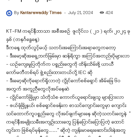
-
July 21, 2024
424
By
Kantarawaddy Times
KT-FM ကရင်နီဘာသာ အစီအစဉ် ဇူလိုင်လ ( ၂၁ ) ရက်၊ ၂၀၂၄ ခု
နှစ် (တနင်္ဂနွေနေ့)
ဒီကနေ့ ထုတ်လွင့်မယ့် သတင်းအကြောင်းအရာတွေကတော့
– ဒီးမော့ဆိုအရှေ့ဘက်ခြမ်းမှာ ဆန်ရိက္ခာ အကြပ်အတည်းပိုများလာ
– ယဥ်ကျေးမှုပြတိုက်က ပစ္စည်းတွေကို ထိန်းသိမ်းဖို့ ယာယီ
ကော်မတီတစ်ရပ် ဖွဲ့စည်းထားတယ်လို့ IEC ဆို
– ဒီးမော့ဆိုကိုရောက်ရှိလာတဲ့ လွိုင်ကော်စစ်ရှောင် အိမ်ခြေ ၆၀
အတွက် အကူညီတွေလိုအပ်နေဆဲ
– လွိုင်ကော်မြို့မှာ သံတိုသံစ ကောက်ယူရောင်းချသူ များပြားလာ
– ဖယ်ခုံမြို့နယ်၊ စစ်ရှောင်စခန်းက စာသင်ကျောင်းတွေမှာ ‌ကျောင်း
သင်ထောက်ကူပစ္စည်းတွေ လိုအပ်ချက်များနေ ဆိုတဲ့သတင်းတွေနဲ “
ကရင်နီအမျိုးသမီးအကျဉ်းသားတွေ ပြန်ပြောင်းပြောပြတဲ့ ထောင်
တွင်းက ဖြစ်ရပ်မှန်တွေ…….” ဆိုတဲ့ ကျန်းမာရေးဆောင်းပါးနဲအ‌တူ