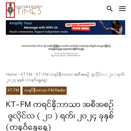
Home
KT FM
KT-FM ကရင်နီဘာသာ အစီအစဉ် ဇူလိုင်လ ( ၂၁ ) ရက်၊
၂၀၂၄ ခုနှစ် (တနင်္ဂနွေနေ့)
KT FM
ကရင်နီဘာသာ FM Radio
KT-FM ကရင်နီဘာသာ အစီအစဉ်
ဇူလိုင်လ ( ၂၁ ) ရက်၊ ၂၀၂၄ ခုနှစ်
(တနင်္ဂနွေနေ့)