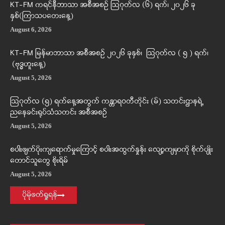
KT-FM ကရင်နီဘာသာ အစီအစဉ် ဩဂုတ်လ (၆) ရက်၊ ၂၀၂၆ ခု
နှစ်(ကြာသပတေးနေ့)
August 6, 2026
KT-FM မြန်မာဘာသာ အစီအစဉ် ၂၀၂၆ ခုနှစ်၊ ဩဂုတ်လ ( ၅ ) ရက်၊
(ဗုဒ္ဓဟူးနေ့)
August 5, 2026
ဩဂုတ်လ (၅) ရက်နေ့အတွက် ကန္တာရဝတီတိုင်း (မ်) သတင်းဌာနရဲ့
ညနေခင်းရုပ်သံသတင်း အစီအစဉ်
August 5, 2026
စပါးဖျက်ပိုးကျရောက်မှုကြောင့် စပါးအထွက်နှုန်း လျော့ကျမှာကို စိုက်ပျိုး
တောင်သူတွေ စိုးရိမ်
August 5, 2026
ပိုမိုဖတ်ရှုရန်