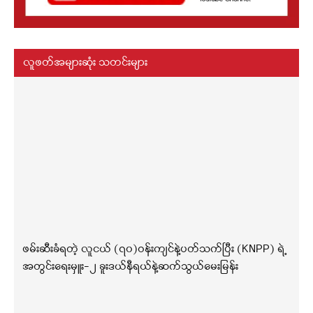
လူဖတ်အများဆုံး သတင်းများ
ဖမ်းဆီးခံရတဲ့ လူငယ် (၇၀)ဝန်းကျင်နဲ့ပတ်သက်ပြီး (KNPP) ရဲ့
အတွင်းရေးမှူး-၂ ခူးဒယ်နီရယ်နဲ့ဆက်သွယ်မေးမြန်း