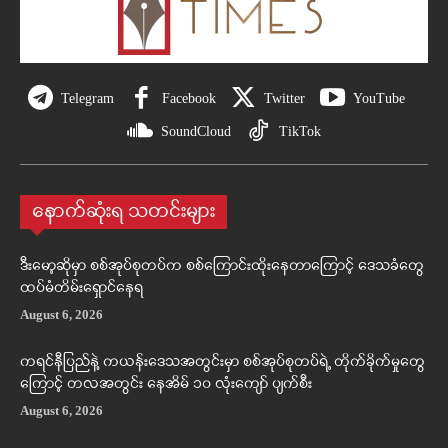
Telegram
Facebook
Twitter
YouTube
SoundCloud
TikTok
နောက်ဆုံးရ သတင်းများ
ဒီးမော့ဆိုမှာ စစ်အုပ်စုတပ်က စစ်ကြောင်းထိုးနေတာကြောင့် ဒေသခံတွေ
ထပ်မံတိမ်းရှောင်နေရ
August 6, 2026
ကရင်နီပြည်နဲ့ ကယန်းဒေသအတွင်းမှာ စစ်အုပ်စုတပ်ရဲ့ တိုက်ခိုက်မှုတွေ
ကြောင့် တလအတွင်း နေအိမ် ၁၀ လုံးကျော် ပျက်စီး
August 6, 2026