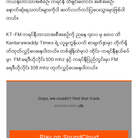
ကယန်းဘာသာအစီစဉ်၊ ကရင်နီ သီချင်းတောင်း အစီအစဥ်၊
နောက်ဆုံးရသတင်းများကိုပါ ဆက်လက်တင်ပြပေးသွားမှာဖြစ်ပါ
တယ်။
KT-FM ကရင်နီဘာသာအစီအစဉ်ကို ညနေ ၇း၀၀ မှ ၈းဝဝ ထိ
Kantarawaddy Times ရဲ့ လူမှုကွန်ယက် စာမျက်နှာမှာ တိုက်ရို
တ်ထုတ်လွှင့်ပေးနေပါတယ်။ တစ်ချိန်ထဲမှာပဲ ထိုင်း-ကရင်နီနယ်စပ်
မှာ FM ရေဒီယိုလိုင်း 100 mhz နှင့် ကရင်နီပြည်တွင်းမှာ FM
ရေဒီယိုလိုင်း 108 mhz ထုတ်လွှင့်ပေးနေပါတယ်။