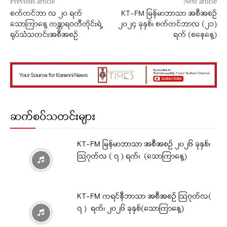
Previous article
Next article
စက်တင်ဘာ လ ၂၀ ရက်
KT-FM မြန်မာဘာသာ အစီအစဉ်
သောကြာနေ့ ကန္တာရဝတီတိုင်းရဲ့
၂၀၂၄ ခုနှစ်၊ စက်တင်ဘာလ (၂၁)
ရုပ်သံသတင်းအစီအစဉ်
ရက် (စနေနေ့)
ဆက်စပ်သတင်းများ
KT-FM မြန်မာဘာသာ အစီအစဉ် ၂၀၂၆ ခုနှစ်၊
ဩဂုတ်လ ( ၇ ) ရက်၊ (သောကြာနေ့)
KT-FM ကရင်နီဘာသာ အစီအစဉ် ဩဂုတ်လ(
၇ ) ရက်၊ ၂၀၂၆ ခုနှစ်(သောကြာနေ့)