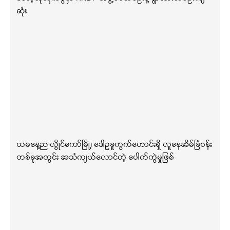
ဆုံး
ယမနေ့ည လွိုင်ကော်မြို့၊ ဒေါဥခူကွက်ဟောင်းရှိ လူနေအိမ်ခြံဝန်း
တစ်ခုအတွင်း အသံကျယ်လောင်တဲ့ ပေါက်ကွဲမှုဖြစ်