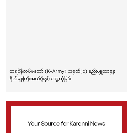
ကရင်နီတပ်မတော် (K-Army) အမှတ်(၁) နည်းဗျူဟာမှူး
ဗိုလ်မှူးကြီးအယ်မွီးနှင့် တွေ့ဆုံခြင်း