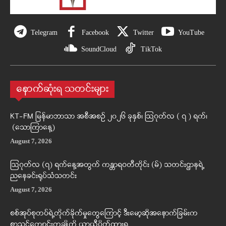
Telegram
Facebook
Twitter
YouTube
SoundCloud
TikTok
နောက်ဆုံးရ သတင်းများ
KT-FM မြန်မာဘာသာ အစီအစဉ် ၂၀၂၆ ခုနှစ်၊ ဩဂုတ်လ ( ၇ ) ရက်၊
(သောကြာနေ့)
August 7, 2026
ဩဂုတ်လ (၇) ရက်နေ့အတွက် ကန္တာရဝတီတိုင်း (မ်) သတင်းဌာနရဲ့
ညနေခင်းရုပ်သံသတင်း
August 7, 2026
စစ်အုပ်စုတပ်ရဲ့တိုက်ခိုက်မှုတွေကြောင့် ဒီးမော့ဆိုအနောက်ခြမ်းက
စာသင်ကျောင်းတချို့ကို ယာယီပိတ်ထားရ