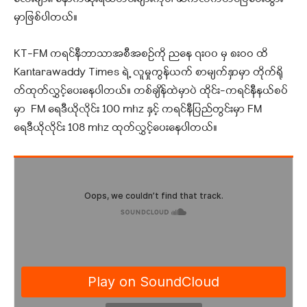
မှာဖြစ်ပါတယ်။
KT-FM ကရင်နီဘာသာအစီအစဉ်ကို ညနေ ၇း၀၀ မှ ၈းဝဝ ထိ
Kantarawaddy Times ရဲ့ လူမှုကွန်ယက် စာမျက်နှာမှာ တိုက်ရို
တ်ထုတ်လွှင့်ပေးနေပါတယ်။ တစ်ချိန်ထဲမှာပဲ ထိုင်း-ကရင်နီနယ်စပ်
မှာ FM ရေဒီယိုလိုင်း 100 mhz နှင့် ကရင်နီပြည်တွင်းမှာ FM
ရေဒီယိုလိုင်း 108 mhz ထုတ်လွှင့်ပေးနေပါတယ်။