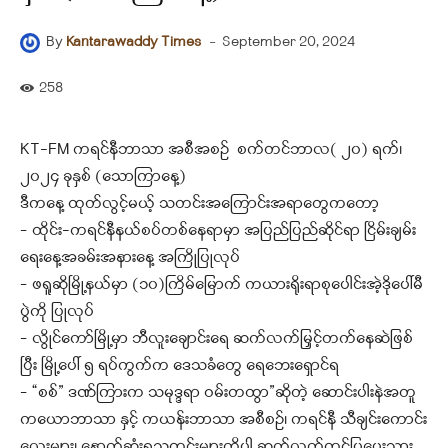
-
September 20, 2024
By
Kantarawaddy Times
258
KT-FM ကရင်နီဘာသာ အစီအစဉ် စက်တင်ဘာလ( ၂၀) ရက်၊
၂၀၂၄ ခုနှစ် (သောကြာနေ့)
ဒီကနေ့ ထုတ်လွင့်မယ့် သတင်းအကြောင်းအရာတွေကတော့
– ထိုင်း-ကရင်နီနယ်စပ်တစ်နေရာမှာ အပြည်ပြည်ဆိုင်ရာ ငြိမ်းချမ်း
ရေးနေ့အခမ်းအနားနေ့ အကြိုပြုလုပ်
– ဖရူဆိုမြို့နယ်မှာ (၁၀)ကြိမ်မြောက် ကယားရိုးရာစုပေါင်းအဲ့ဒိုပေါ်မီ
ပွဲကို ပြုလုပ်
– လွိုင်ကော်မြို့မှာ ဘီလူးချောင်းရေ ဆက်လက်မြှင့်တက်နေဆဲဖြစ်
ပြီး မြို့ပေါ် ၅ ရပ်ကွက်က ဒေသခံတွေ ရေဘေးရှောင်ရ
– “စစ်” ဒဏ်ကြားက သမုဒ္ဒရာ ဝမ်းတထွာ”ဆိုတဲ့ ဆောင်းပါးနဲအ‌တူ
ကယောဘာသာ နှင့် ကယန်းဘာသာ အစီစဉ်၊ ကရင်နီ သီချင်းကောင်း
လေးများ၊ နောက်ဆုံးရသတင်းများကိုပါ ဆက်လက်တင်ပြပေးသွား