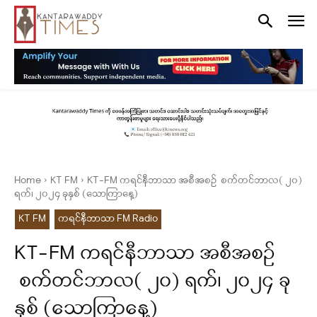
Home
KT FM
KT-FM ကရင်နီဘာသာ အစီအစဉ် စက်တင်ဘာလ( ၂၀)
ရက်၊ ၂၀၂၄ ခုနှစ် (သောကြာနေ့)
KT FM
ကရင်နီဘာသာ FM Radio
KT-FM ကရင်နီဘာသာ အစီအစဉ်
စက်တင်ဘာလ( ၂၀) ရက်၊ ၂၀၂၄ ခု
နှစ် (သောကြာနေ့)