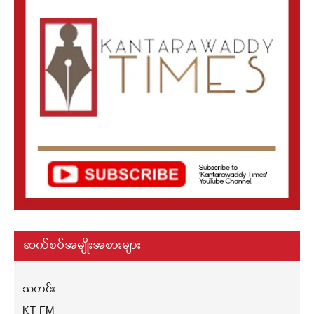
ဆက်စပ်အမျိုးအစားများ
သတင်း
KT FM