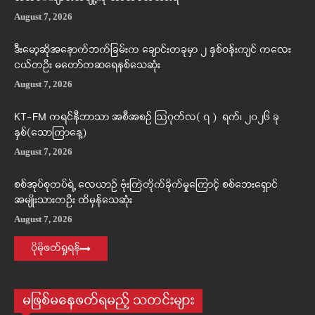
August 7, 2026
ဒီးမော့ဆိုအနောက်ဘက်ခြမ်းက ချောင်းတခုမှာ ၂ နှစ်ဝန်းကျင် ကလေး
ငယ်တဦး မတော်တဆရေနစ်သေဆုံး
August 7, 2026
KT-FM ကရင်နီဘာသာ အစီအစဉ် ဩဂုတ်လ( ၇ ) ရက်၊ ၂၀၂၆ ခု
နှစ်(သောကြာနေ့)
August 7, 2026
စစ်အုပ်စုတပ်ရဲ့ လေယာဉ် ဗုံးကြဲတိုက်ခိုက်မှုကြောင့် စစ်ဘေးရှောင်
အမျိုးသားတဦး ထိမှန်သေဆုံး
August 7, 2026
ပိုမိုဖတ်ရှုရန်
မဖြစ်မနေဖတ်ရမည့် သတင်းများ