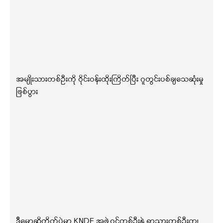
အမျိုးသားတစ်ဦးကို ဝိုင်းဝန်းထိုးကြိတ်ပြီး ဂူတွင်းပစ်ချသေဆုံးမှု
ဖြစ်ပွား
ဒီမော့ဆိုတိုက်ပွဲမှာ KNDF အဖွဲ့ဝင်တစ်ဦးနဲ့ ရွာသားတစ်ဦးကျ