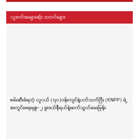
လူဖတ်အများဆုံး သတင်းများ
ဖမ်းဆီးခံရတဲ့ လူငယ် (၇၀)ဝန်းကျင်နဲ့ပတ်သက်ပြီး (KNPP) ရဲ့
အတွင်းရေးမှူး-၂ ခူးဒယ်နီရယ်နဲ့ဆက်သွယ်မေးမြန်း