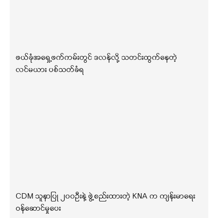
ဖယ်ခုံအရှေ့ဖက်ကမ်းတွင် ဒလန်လို့ သတင်းထွက်နေတဲ့
လင်မယား ပစ်သတ်ခံရ
CDM သူနာပြု ၂၀၀ဦးနဲ့ ဖွဲ့စည်းထားတဲ့ KNA က ကျန်းမာရေး
ဝန်ဆောင်မှုပေး