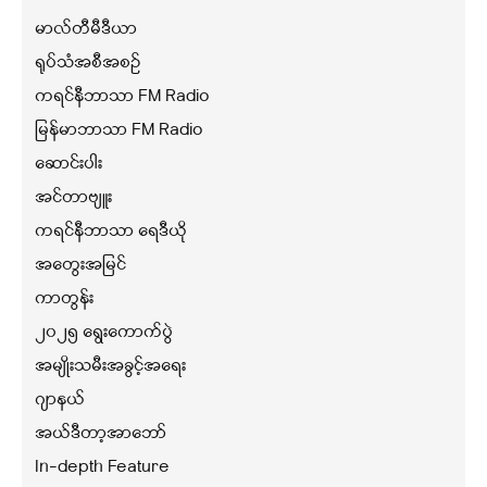
မာလ်တီမီဒီယာ
ရုပ်သံအစီအစဉ်
ကရင်နီဘာသာ FM Radio
မြန်မာဘာသာ FM Radio
ဆောင်းပါး
အင်တာဗျူး
ကရင်နီဘာသာ ရေဒီယို
အတွေးအမြင်
ကာတွန်း
၂၀၂၅ ရွေးကောက်ပွဲ
အမျိုးသမီးအခွင့်အရေး
ဂျာနယ်
အယ်ဒီတာ့အာဘော်
In-depth Feature