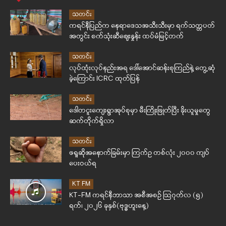
သတင်း
ကရင်နီပြည်က နေရာဒေသအသီးသီးမှာ ရက်သတ္တပတ်
အတွင်း စက်သုံးဆီဈေးနှုန်း ထပ်မံမြင့်တက်
သတင်း
လုပ်ထုံးလုပ်နည်းအရ ဒေါ်အောင်ဆန်းစုကြည်နဲ့ တွေ့ဆုံ
ခဲ့ကြောင်း ICRC ထုတ်ပြန်
သတင်း
ဒေါတငူးကျေးရွာအုပ်စုမှာ မီးကြိုးဖြုတ်ပြီး ခိုးယူမှုတွေ
ဆက်တိုက်ရှိလာ
သတင်း
ဖရူဆိုအနောက်ခြမ်းမှာ ကြက်ဥ တစ်လုံး ၂၀၀၀ ကျပ်
ပေးဝယ်ရ
KT FM
KT-FM ကရင်နီဘာသာ အစီအစဉ် ဩဂုတ်လ (၅)
ရက်၊ ၂၀၂၆ ခုနှစ်(ဗုဒ္ဓဟူးနေ့)