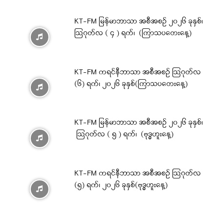
KT-FM မြန်မာဘာသာ အစီအစဉ် ၂၀၂၆ ခုနှစ်၊
ဩဂုတ်လ ( ၄ ) ရက်၊ (ကြာသပတေးနေ့)
KT-FM ကရင်နီဘာသာ အစီအစဉ် ဩဂုတ်လ
(၆) ရက်၊ ၂၀၂၆ ခုနှစ်(ကြာသပတေးနေ့)
KT-FM မြန်မာဘာသာ အစီအစဉ် ၂၀၂၆ ခုနှစ်၊
ဩဂုတ်လ ( ၅ ) ရက်၊ (ဗုဒ္ဓဟူးနေ့)
KT-FM ကရင်နီဘာသာ အစီအစဉ် ဩဂုတ်လ
(၅) ရက်၊ ၂၀၂၆ ခုနှစ်(ဗုဒ္ဓဟူးနေ့)