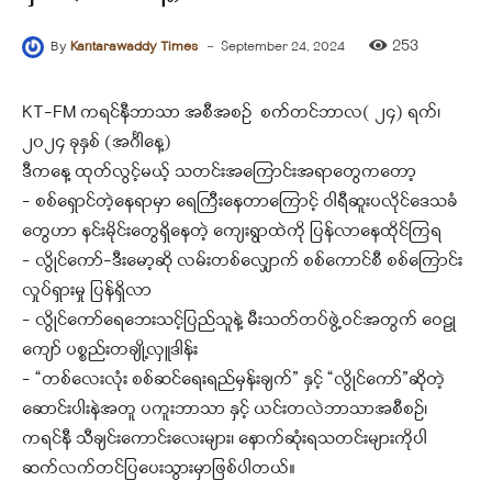
-
253
By
Kantarawaddy Times
September 24, 2024
KT-FM ကရင်နီဘာသာ အစီအစဉ် စက်တင်ဘာလ( ၂၄) ရက်၊
၂၀၂၄ ခုနှစ် (အင်္ဂါနေ့)
ဒီကနေ့ ထုတ်လွင့်မယ့် သတင်းအကြောင်းအရာတွေကတော့
– စစ်ရှောင်တဲ့နေရာမှာ ရေကြီးနေတာကြောင့် ဝါရီဆူးပလိုင်ဒေသခံ
တွေဟာ နင်းမိုင်းတွေရှိနေတဲ့ ကျေးရွာထဲကို ပြန်လာနေထိုင်ကြရ
– လွိုင်ကော်-ဒီးမော့ဆို လမ်းတစ်လျှောက် စစ်ကောင်စီ စစ်ကြောင်း
လှုပ်ရှားမှု ပြန်ရှိလာ
– လွိုင်ကော်ရေဘေးသင့်ပြည်သူနဲ့ မီးသတ်တပ်ဖွဲ့ဝင်အတွက် ဝေဠု
ကျော် ပစ္စည်းတချို့လှူဒါန်း
– “တစ်လေးလုံး စစ်ဆင်ရေးရည်မှန်းချက်” နှင့် “လွိုင်ကော်”ဆိုတဲ့
ဆောင်းပါးနဲအ‌တူ ပကူးဘာသာ နှင့် ယင်းတလဲဘာသာအစီစဉ်၊
ကရင်နီ သီချင်းကောင်းလေးများ၊ နောက်ဆုံးရသတင်းများကိုပါ
ဆက်လက်တင်ပြပေးသွားမှာဖြစ်ပါတယ်။