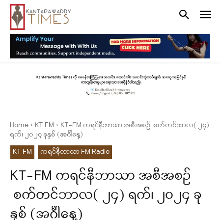
Home
KT FM
KT-FM ကရင်နီဘာသာ အစီအစဉ် စက်တင်ဘာလ( ၂၄)
ရက်၊ ၂၀၂၄ ခုနှစ် (အင်္ဂါနေ့)
KT FM
ကရင်နီဘာသာ FM Radio
KT-FM ကရင်နီဘာသာ အစီအစဉ်
စက်တင်ဘာလ( ၂၄) ရက်၊ ၂၀၂၄ ခု
နှစ် (အင်္ဂါနေ့)