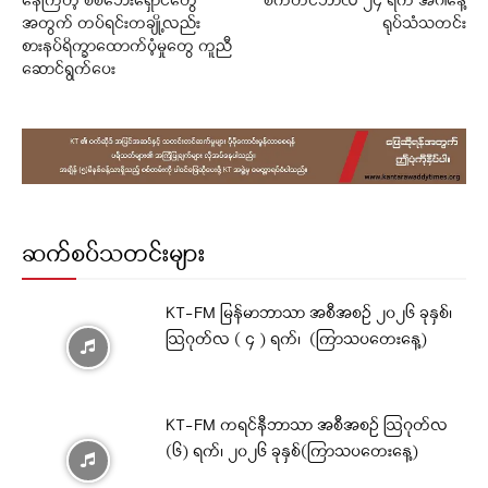
နေကြတဲ့ စစ်ဘေးရှောင်တွေ
စက်တင်ဘာလ ၂၄ ရက် အင်္ဂါနေ့
အတွက် တပ်ရင်းတချို့လည်း
ရုပ်သံသတင်း
စားနပ်ရိက္ခာထောက်ပံ့မှုတွေ ကူညီ
ဆောင်ရွက်ပေး
ဆက်စပ်သတင်းများ
KT-FM မြန်မာဘာသာ အစီအစဉ် ၂၀၂၆ ခုနှစ်၊
ဩဂုတ်လ ( ၄ ) ရက်၊ (ကြာသပတေးနေ့)
KT-FM ကရင်နီဘာသာ အစီအစဉ် ဩဂုတ်လ
(၆) ရက်၊ ၂၀၂၆ ခုနှစ်(ကြာသပတေးနေ့)