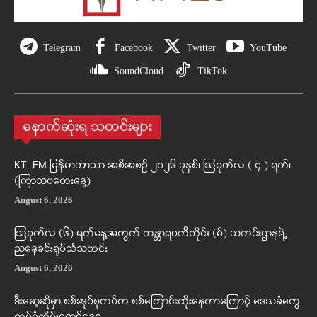
Telegram
Facebook
Twitter
YouTube
SoundCloud
TikTok
နောက်ဆုံးရ သတင်းများ
KT-FM မြန်မာဘာသာ အစီအစဉ် ၂၀၂၆ ခုနှစ်၊ ဩဂုတ်လ ( ၄ ) ရက်၊
(ကြာသပတေးနေ့)
August 6, 2026
ဩဂုတ်လ (၆) ရက်နေ့အတွက် ကန္တာရဝတီတိုင်း (မ်) သတင်းဌာနရဲ့
ညနေခင်းရုပ်သံသတင်း
August 6, 2026
ဒီးမော့ဆိုမှာ စစ်အုပ်စုတပ်က စစ်ကြောင်းထိုးနေတာကြောင့် ဒေသခံတွေ