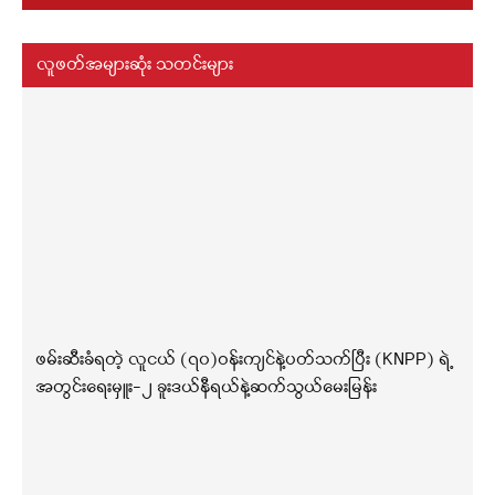
လူဖတ်အများဆုံး သတင်းများ
ဖမ်းဆီးခံရတဲ့ လူငယ် (၇၀)ဝန်းကျင်နဲ့ပတ်သက်ပြီး (KNPP) ရဲ့
အတွင်းရေးမှူး-၂ ခူးဒယ်နီရယ်နဲ့ဆက်သွယ်မေးမြန်း