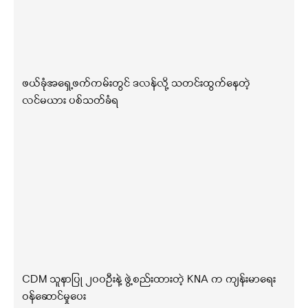
ဖယ်ခုံအရှေ့ဖက်ကမ်းတွင် ဒလန်လို့ သတင်းထွက်နေတဲ့
လင်မယား ပစ်သတ်ခံရ
CDM သူနာပြု ၂၀၀ဦးနဲ့ ဖွဲ့စည်းထားတဲ့ KNA က ကျန်းမာရေး
ဝန်ဆောင်မှုပေး