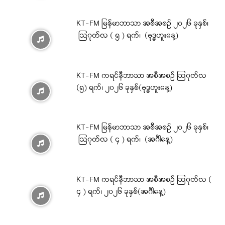
KT-FM မြန်မာဘာသာ အစီအစဉ် ၂၀၂၆ ခုနှစ်၊
ဩဂုတ်လ ( ၅ ) ရက်၊ (ဗုဒ္ဓဟူးနေ့)
KT-FM ကရင်နီဘာသာ အစီအစဉ် ဩဂုတ်လ
(၅) ရက်၊ ၂၀၂၆ ခုနှစ်(ဗုဒ္ဓဟူးနေ့)
KT-FM မြန်မာဘာသာ အစီအစဉ် ၂၀၂၆ ခုနှစ်၊
ဩဂုတ်လ ( ၄ ) ရက်၊ (အင်္ဂါနေ့)
KT-FM ကရင်နီဘာသာ အစီအစဉ် ဩဂုတ်လ (
၄ ) ရက်၊ ၂၀၂၆ ခုနှစ်(အင်္ဂါနေ့)