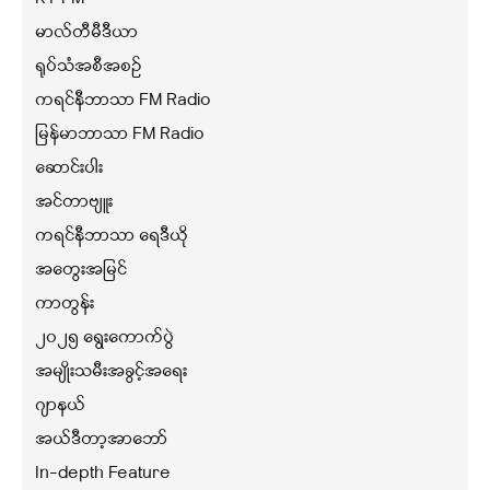
မာလ်တီမီဒီယာ
ရုပ်သံအစီအစဉ်
ကရင်နီဘာသာ FM Radio
မြန်မာဘာသာ FM Radio
ဆောင်းပါး
အင်တာဗျူး
ကရင်နီဘာသာ ရေဒီယို
အတွေးအမြင်
ကာတွန်း
၂၀၂၅ ရွေးကောက်ပွဲ
အမျိုးသမီးအခွင့်အရေး
ဂျာနယ်
အယ်ဒီတာ့အာဘော်
In-depth Feature