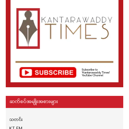
ဆက်စပ်အမျိုးအစားများ
သတင်း
KT FM