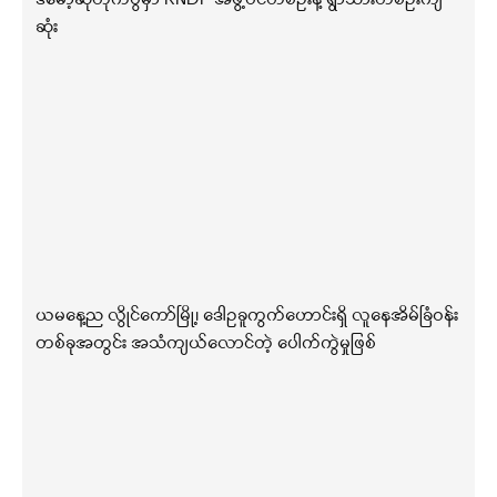
ဆုံး
ယမနေ့ည လွိုင်ကော်မြို့၊ ဒေါဥခူကွက်ဟောင်းရှိ လူနေအိမ်ခြံဝန်း
တစ်ခုအတွင်း အသံကျယ်လောင်တဲ့ ပေါက်ကွဲမှုဖြစ်