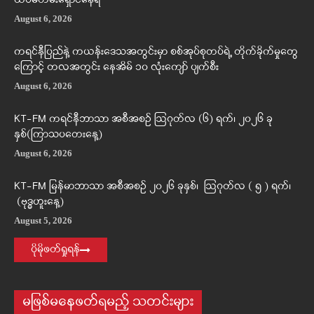
ထပ်မံတိမ်းရှောင်နေရ
August 6, 2026
ကရင်နီပြည်နဲ့ ကယန်းဒေသအတွင်းမှာ စစ်အုပ်စုတပ်ရဲ့ တိုက်ခိုက်မှုတွေ
ကြောင့် တလအတွင်း နေအိမ် ၁၀ လုံးကျော် ပျက်စီး
August 6, 2026
KT-FM ကရင်နီဘာသာ အစီအစဉ် ဩဂုတ်လ (၆) ရက်၊ ၂၀၂၆ ခု
နှစ်(ကြာသပတေးနေ့)
August 6, 2026
KT-FM မြန်မာဘာသာ အစီအစဉ် ၂၀၂၆ ခုနှစ်၊ ဩဂုတ်လ ( ၅ ) ရက်၊
(ဗုဒ္ဓဟူးနေ့)
August 5, 2026
ပိုမိုဖတ်ရှုရန်
မဖြစ်မနေဖတ်ရမည့် သတင်းများ