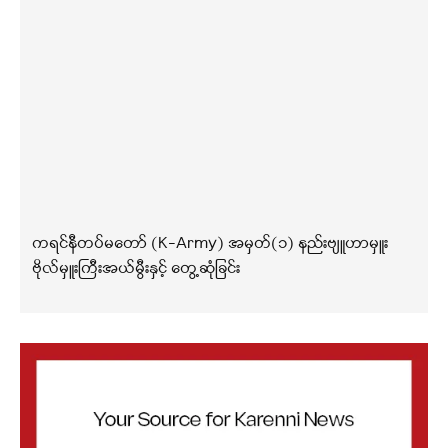
ကရင်နီတပ်မတော် (K-Army) အမှတ်(၁) နည်းဗျူဟာမှူး
ဗိုလ်မှူးကြီးအယ်မွီးနှင့် တွေ့ဆုံခြင်း