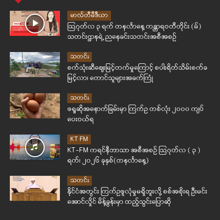
မာလ်တီမီဒီယာ
ဩဂုတ်လ ၃ ရက် တနင်္လာနေ့ ကန္တာရဝတီတိုင်း (မ်)
သတင်းဌာနရဲ့ ညနေခင်းသတင်းအစီအစဉ်
သတင်း
စက်သုံးဆီဈေးမြင့်တက်မှုကြောင့် စပါးရိတ်သိမ်းစက်ခ
မြင့်လာ၊ တောင်သူများအခက်ကြုံ
သတင်း
ဖရူဆိုအနောက်ခြမ်းမှာ ကြက်ဥ တစ်လုံး ၂၀၀၀ ကျပ်
ပေးဝယ်ရ
KT FM
KT-FM ကရင်နီဘာသာ အစီအစဉ် ဩဂုတ်လ ( ၃ )
ရက်၊ ၂၀၂၆ ခုနှစ်(တနင်္လာနေ့)
သတင်း
နိုင်ငံအတွင်း ကြက်ဥဖူလုံမှုမရှိဘူးလို့ စစ်အစိုးရ ဦးမင်း
အောင်လှိုင် မိန့်ခွန်းမှာ ထည့်သွင်းပြောဆို