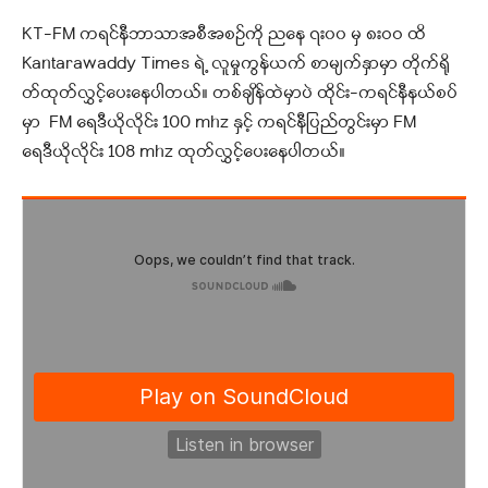
KT-FM ကရင်နီဘာသာအစီအစဉ်ကို ညနေ ၇း၀၀ မှ ၈းဝဝ ထိ
Kantarawaddy Times ရဲ့ လူမှုကွန်ယက် စာမျက်နှာမှာ တိုက်ရို
တ်ထုတ်လွှင့်ပေးနေပါတယ်။ တစ်ချိန်ထဲမှာပဲ ထိုင်း-ကရင်နီနယ်စပ်
မှာ FM ရေဒီယိုလိုင်း 100 mhz နှင့် ကရင်နီပြည်တွင်းမှာ FM
ရေဒီယိုလိုင်း 108 mhz ထုတ်လွှင့်ပေးနေပါတယ်။