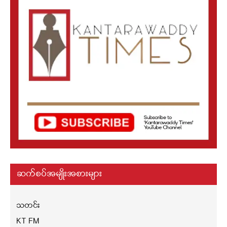
ဆက်စပ်အမျိုးအစားများ
သတင်း
KT FM