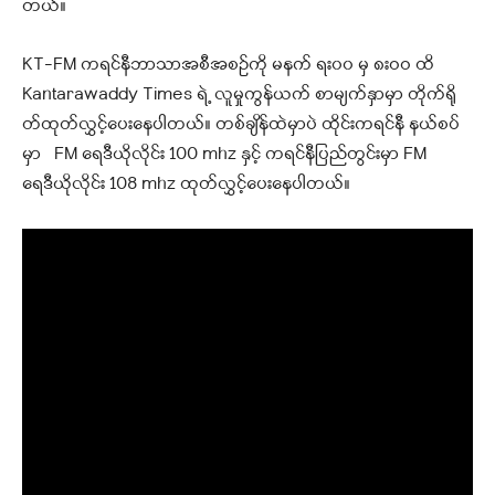
တယ်။
KT-FM ကရင်နီဘာသာအစီအစဉ်ကို မနက် ရး၀၀ မှ ၈းဝဝ ထိ
Kantarawaddy Times ရဲ့ လူမှုကွန်ယက် စာမျက်နှာမှာ တိုက်ရို
တ်ထုတ်လွှင့်ပေးနေပါတယ်
။ တစ်ချိန်ထဲမှာပဲ ထိုင်းကရင်နီ နယ်စပ်
မှာ FM ရေဒီယိုလိုင်း 100 mhz နှင့် ကရင်နီပြည်တွင်းမှာ FM
ရေဒီယိုလိုင်း 108 mhz ထုတ်လွှင့်ပေးနေပါတယ်။