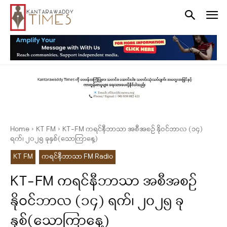
Home
KT FM
KT-FM ကရင်နီဘာသာ အစီအစဉ် နိုဝင်ဘာလ (၁၄)
ရက်၊ ၂၀၂၅ ခုနှစ်(သောကြာနေ့)
KT FM
ကရင်နီဘာသာ FM Radio
KT-FM ကရင်နီဘာသာ အစီအစဉ်
နိုဝင်ဘာလ (၁၄) ရက်၊ ၂၀၂၅ ခု
နှစ်(သောကြာနေ့)