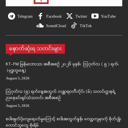
Telegram
Facebook
Twitter
YouTube
SoundCloud
TikTok
နောက်ဆုံးရ သတင်းများ
KT-FM မြန်မာဘာသာ အစီအစဉ် ၂၀၂၆ ခုနှစ်၊ ဩဂုတ်လ ( ၅ ) ရက်၊
(ဗုဒ္ဓဟူးနေ့)
August 5, 2026
ဩဂုတ်လ (၅) ရက်နေ့အတွက် ကန္တာရဝတီတိုင်း (မ်) သတင်းဌာနရဲ့
ညနေခင်းရုပ်သံသတင်း အစီအစဉ်
August 5, 2026
စပါးဖျက်ပိုးကျရောက်မှုကြောင့် စပါးအထွက်နှုန်း လျော့ကျမှာကို စိုက်ပျိုး
တောင်သူတွေ စိုးရိမ်