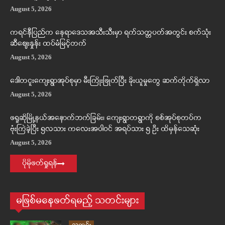
August 5, 2026
ကရင်နီပြည်က နေရာဒေသအသီးသီးမှာ ရက်သတ္တပတ်အတွင်း စက်သုံး
ဆီဈေးနှုန်း ထပ်မံမြင့်တက်
August 5, 2026
ဒေါတငူးကျေးရွာအုပ်စုမှာ မီးကြိုးဖြုတ်ပြီး ခိုးယူမှုတွေ ဆက်တိုက်ရှိလာ
August 5, 2026
ဖရူဆိုမြို့နယ်အနောက်ဘက်ခြမ်း၊ ကျေးရွာတရွာကို စစ်အုပ်စုတပ်က
ဗုံးကြဲခဲ့ပြီး ၅လသား ကလေးအပါဝင် အရပ်သား ၅ ဦး ထိမှန်သေဆုံး
August 5, 2026
ပိုမိုဖတ်ရှုရန်
မဖြစ်မနေဖတ်ရမည့် သတင်းများ