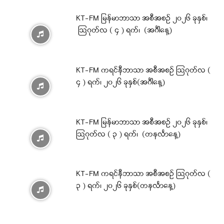
KT-FM မြန်မာဘာသာ အစီအစဉ် ၂၀၂၆ ခုနှစ်၊
ဩဂုတ်လ ( ၄ ) ရက်၊ (အင်္ဂါနေ့)
KT-FM ကရင်နီဘာသာ အစီအစဉ် ဩဂုတ်လ (
၄ ) ရက်၊ ၂၀၂၆ ခုနှစ်(အင်္ဂါနေ့)
KT-FM မြန်မာဘာသာ အစီအစဉ် ၂၀၂၆ ခုနှစ်၊
ဩဂုတ်လ ( ၃ ) ရက်၊ (တနင်္လာနေ့)
KT-FM ကရင်နီဘာသာ အစီအစဉ် ဩဂုတ်လ (
၃ ) ရက်၊ ၂၀၂၆ ခုနှစ်(တနင်္လာနေ့)