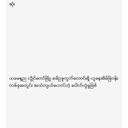
ဆုံး
ယမနေ့ည လွိုင်ကော်မြို့၊ ဒေါဥခူကွက်ဟောင်းရှိ လူနေအိမ်ခြံဝန်း
တစ်ခုအတွင်း အသံကျယ်လောင်တဲ့ ပေါက်ကွဲမှုဖြစ်