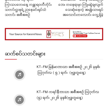
ကြာသပတေးနေ့ ကန္တာရဝတီတိုင်း
ဘေး တနေရာမှာ ကြိုးဆွဲချလျက်
သတင်းဌာနရဲ့ ညနေခင်းရုပ်သံ
သေဆုံးနေတဲ့ အမျိုးသားရုပ်
သတင်း အစီအစဉ်
အလောင်းတလောင်း တွေ့ရှိခဲ့
ဆက်စပ်သတင်းများ
KT-FM မြန်မာဘာသာ အစီအစဉ် ၂၀၂၆ ခုနှစ်၊
ဩဂုတ်လ ( ၅ ) ရက်၊ (ဗုဒ္ဓဟူးနေ့)
KT-FM ကရင်နီဘာသာ အစီအစဉ် ဩဂုတ်လ
(၅) ရက်၊ ၂၀၂၆ ခုနှစ်(ဗုဒ္ဓဟူးနေ့)