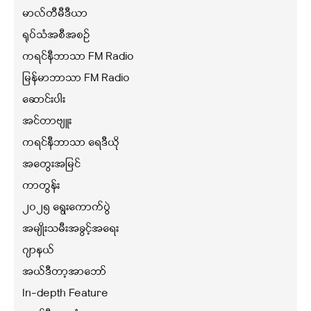
မာလ်တီမီဒီယာ
ရုပ်သံအစီအစဉ်
ကရင်နီဘာသာ FM Radio
မြန်မာဘာသာ FM Radio
ဆောင်းပါး
အင်တာဗျူး
ကရင်နီဘာသာ ရေဒီယို
အတွေးအမြင်
ကာတွန်း
၂၀၂၅ ရွေးကောက်ပွဲ
အမျိုးသမီးအခွင့်အရေး
ဂျာနယ်
အယ်ဒီတာ့အာဘော်
In-depth Feature