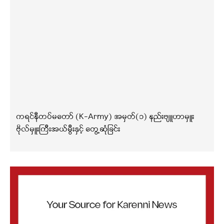
ကရင်နီတပ်မတော် (K-Army) အမှတ်(၁) နည်းဗျူဟာမှူး
ဗိုလ်မှူးကြီးအယ်မွီးနှင့် တွေ့ဆုံခြင်း