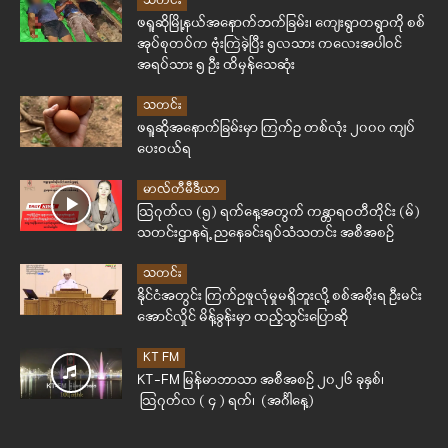
သတင်း
ဖရူဆိုမြို့နယ်အနောက်ဘက်ခြမ်း၊ ကျေးရွာတရွာကို စစ်
အုပ်စုတပ်က ဗုံးကြဲခဲ့ပြီး ၅လသား ကလေးအပါဝင်
အရပ်သား ၅ ဦး ထိမှန်သေဆုံး
သတင်း
ဖရူဆိုအနောက်ခြမ်းမှာ ကြက်ဥ တစ်လုံး ၂၀၀၀ ကျပ်
ပေးဝယ်ရ
မာလ်တီမီဒီယာ
ဩဂုတ်လ (၅) ရက်နေ့အတွက် ကန္တာရဝတီတိုင်း (မ်)
သတင်းဌာနရဲ့ ညနေခင်းရုပ်သံသတင်း အစီအစဉ်
သတင်း
နိုင်ငံအတွင်း ကြက်ဥဖူလုံမှုမရှိဘူးလို့ စစ်အစိုးရ ဦးမင်း
အောင်လှိုင် မိန့်ခွန်းမှာ ထည့်သွင်းပြောဆို
KT FM
KT-FM မြန်မာဘာသာ အစီအစဉ် ၂၀၂၆ ခုနှစ်၊
ဩဂုတ်လ ( ၄ ) ရက်၊ (အင်္ဂါနေ့)