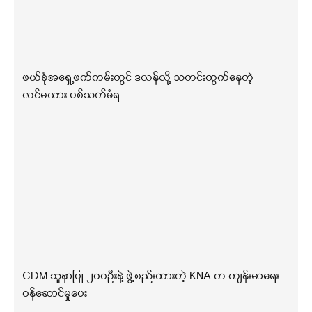
ဖယ်ခုံအရှေ့ဖက်ကမ်းတွင် ဒလန်လို့ သတင်းထွက်နေတဲ့
လင်မယား ပစ်သတ်ခံရ
CDM သူနာပြု ၂၀၀ဦးနဲ့ ဖွဲ့စည်းထားတဲ့ KNA က ကျန်းမာရေး
ဝန်ဆောင်မှုပေး