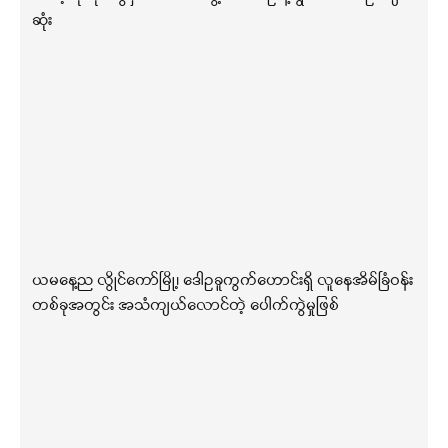
ဆုံး
ယမနေ့ည လွိုင်ကော်မြို့၊ ဒေါဥခူကွက်ဟောင်းရှိ လူနေအိမ်ခြံဝန်း
တစ်ခုအတွင်း အသံကျယ်လောင်တဲ့ ပေါက်ကွဲမှုဖြစ်