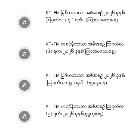
KT-FM မြန်မာဘာသာ အစီအစဉ် ၂၀၂၆ ခုနှစ်၊
ဩဂုတ်လ ( ၄ ) ရက်၊ (ကြာသပတေးနေ့)
KT-FM ကရင်နီဘာသာ အစီအစဉ် ဩဂုတ်လ
(၆) ရက်၊ ၂၀၂၆ ခုနှစ်(ကြာသပတေးနေ့)
KT-FM မြန်မာဘာသာ အစီအစဉ် ၂၀၂၆ ခုနှစ်၊
ဩဂုတ်လ ( ၅ ) ရက်၊ (ဗုဒ္ဓဟူးနေ့)
KT-FM ကရင်နီဘာသာ အစီအစဉ် ဩဂုတ်လ
(၅) ရက်၊ ၂၀၂၆ ခုနှစ်(ဗုဒ္ဓဟူးနေ့)