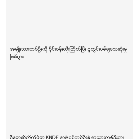
အမျိုးသားတစ်ဦးကို ဝိုင်းဝန်းထိုးကြိတ်ပြီး ဂူတွင်းပစ်ချသေဆုံးမှု
ဖြစ်ပွား
ဒီမော့ဆိုတိုက်ပွဲမှာ KNDF အဖွဲ့ဝင်တစ်ဦးနဲ့ ရွာသားတစ်ဦးကျ