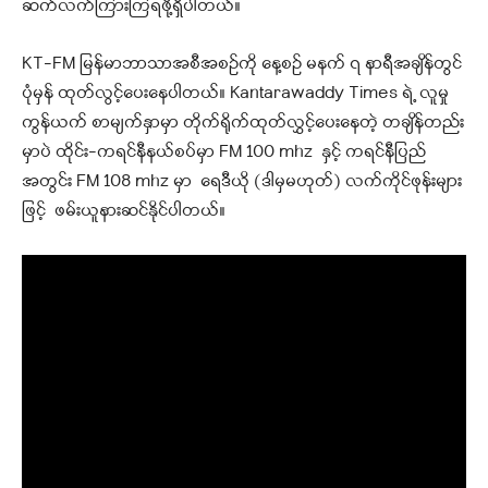
ဆက်လက်ကြားကြရဖို့ရှိပါတယ်။
KT-FM မြန်မာဘာသာအစီအစဉ်ကို နေ့စဉ် မနက် ၇ နာရီအချိန်တွင်
ပုံမှန် ထုတ်လွင့်ပေးနေပါတယ်။ Kantarawaddy Times ရဲ့ လူမှု
ကွန်ယက် စာမျက်နှာမှာ တိုက်ရိုက်ထုတ်လွှင့်ပေးနေတဲ့ တချိန်တည်း
မှာပဲ ထိုင်း-ကရင်နီနယ်စပ်မှာ FM 100 mhz နှင့် ကရင်နီပြည်
အတွင်း FM 108 mhz မှာ ရေဒီယို (ဒါမှမဟုတ်) လက်ကိုင်ဖုန်းများ
ဖြင့် ဖမ်းယူနားဆင်နိုင်ပါတယ်။