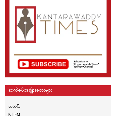
ဆက်စပ်အမျိုးအစားများ
သတင်း
KT FM