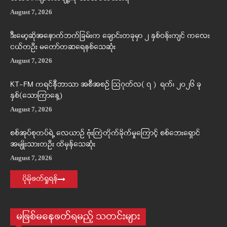
August 7, 2026
ဒီးမော့ဆိုအနောက်ဘက်ခြမ်းက ချောင်းတခုမှာ ၂ နှစ်ဝန်းကျင် ကလေး
ငယ်တဦး မတော်တဆရေနစ်သေဆုံး
August 7, 2026
KT-FM ကရင်နီဘာသာ အစီအစဉ် ဩဂုတ်လ( ၇ ) ရက်၊ ၂၀၂၆ ခု
နှစ်(သောကြာနေ့)
August 7, 2026
စစ်အုပ်စုတပ်ရဲ့ လေယာဉ် ဗုံးကြဲတိုက်ခိုက်မှုကြောင့် စစ်ဘေးရှောင်
အမျိုးသားတဦး ထိမှန်သေဆုံး
August 7, 2026
ပိုမိုဖတ်ရှုရန်
မဖြစ်မနေဖတ်ရမည့် သတင်းများ