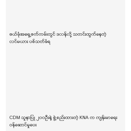
ဖယ်ခုံအရှေ့ဖက်ကမ်းတွင် ဒလန်လို့ သတင်းထွက်နေတဲ့
လင်မယား ပစ်သတ်ခံရ
CDM သူနာပြု ၂၀၀ဦးနဲ့ ဖွဲ့စည်းထားတဲ့ KNA က ကျန်းမာရေး
ဝန်ဆောင်မှုပေး