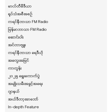
မာလ်တီမီဒီယာ
ရုပ်သံအစီအစဉ်
ကရင်နီဘာသာ FM Radio
မြန်မာဘာသာ FM Radio
ဆောင်းပါး
အင်တာဗျူး
ကရင်နီဘာသာ ရေဒီယို
အတွေးအမြင်
ကာတွန်း
၂၀၂၅ ရွေးကောက်ပွဲ
အမျိုးသမီးအခွင့်အရေး
ဂျာနယ်
အယ်ဒီတာ့အာဘော်
In-depth Feature