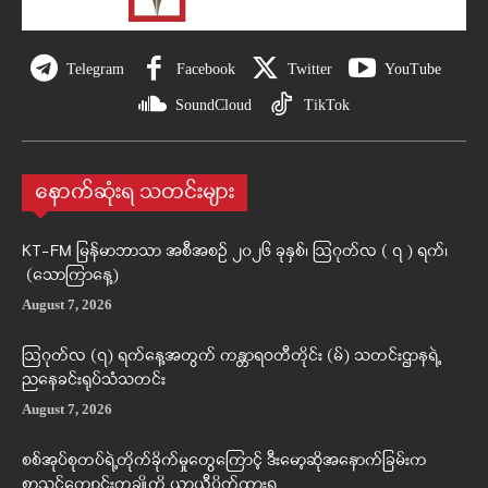
Telegram
Facebook
Twitter
YouTube
SoundCloud
TikTok
နောက်ဆုံးရ သတင်းများ
KT-FM မြန်မာဘာသာ အစီအစဉ် ၂၀၂၆ ခုနှစ်၊ ဩဂုတ်လ ( ၇ ) ရက်၊
(သောကြာနေ့)
August 7, 2026
ဩဂုတ်လ (၇) ရက်နေ့အတွက် ကန္တာရဝတီတိုင်း (မ်) သတင်းဌာနရဲ့
ညနေခင်းရုပ်သံသတင်း
August 7, 2026
စစ်အုပ်စုတပ်ရဲ့တိုက်ခိုက်မှုတွေကြောင့် ဒီးမော့ဆိုအနောက်ခြမ်းက
စာသင်ကျောင်းတချို့ကို ယာယီပိတ်ထားရ