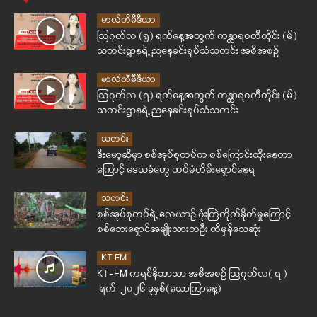
မာလ်တီမီဒီယာ
ဩဂုတ်လ (၅) ရက်နေ့အတွက် ကန္တာရဝတီတိုင်း (မ်)
သတင်းဌာနရဲ့ ညနေခင်းရုပ်သံသတင်း အစီအစဉ်
မာလ်တီမီဒီယာ
ဩဂုတ်လ (၇) ရက်နေ့အတွက် ကန္တာရဝတီတိုင်း (မ်)
သတင်းဌာနရဲ့ ညနေခင်းရုပ်သံသတင်း
သတင်း
ဒီးမော့ဆိုမှာ စစ်အုပ်စုတပ်က စစ်ကြောင်းထိုးနေတာ
ကြောင့် ဒေသခံတွေ ထပ်မံတိမ်းရှောင်နေရ
သတင်း
စစ်အုပ်စုတပ်ရဲ့ လေယာဉ် ဗုံးကြဲတိုက်ခိုက်မှုကြောင့်
စစ်ဘေးရှောင်အမျိုးသားတဦး ထိမှန်သေဆုံး
KT FM
KT-FM ကရင်နီဘာသာ အစီအစဉ် ဩဂုတ်လ( ၇ )
ရက်၊ ၂၀၂၆ ခုနှစ်(သောကြာနေ့)