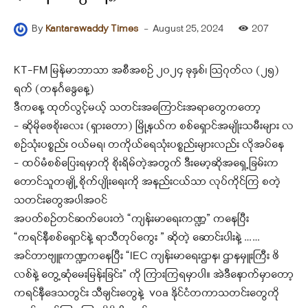
-
August 25, 2024
207
By
Kantarawaddy Times
KT-FM မြန်မာဘာသာ အစီအစဉ် ၂၀၂၄ ခုနှစ်၊ ဩဂုတ်လ (၂၅)
ရက် (တနင်္ဂနွေနေ့)
ဒီကနေ့ ထုတ်လွင့်မယ့် သတင်းအကြောင်းအရာတွေကတော့
– ဆိုမိုဖေစိုးလေး (ရှားတော) မြို့နယ်က စစ်ရှောင်အမျိုးသမီးများ လ
စဉ်သုံးပစ္စည်း ဝယ်မရ၊ တကိုယ်ရေသုံးပစ္စည်းများလည်း လိုအပ်နေ
– ထပ်မံစစ်ပြေးရမှာကို စိုးရိမ်တဲ့အတွက် ဒီးမော့ဆိုအရှေ့ခြမ်းက
တောင်သူတချို့ စိုက်ပျိုးရေးကို အနည်းငယ်သာ လုပ်ကိုင်ကြ စတဲ့
သတင်းတွေအပါအဝင်
အပတ်စဉ်တင်ဆက်ပေးတဲ “ကျန်းမာရေးကဏ္ဍ” ကနေပြီး
“ကရင်နီစစ်ရှောင်နဲ့ ရာသီတုပ်ကွေး ” ဆိုတဲ့ ဆောင်းပါးနဲ့ ……
အင်တာဗျူးကဏ္ဍကနေပြီး “IEC ကျန်းမာရေးဌာန၊ ဌာနမှူးကြီး ဖိ
လစ်နဲ့ တွေ့ဆုံမေးမြန်းခြင်း” ကို ကြားကြရမှာပါ။ အဲဒီနောက်မှာတော့
ကရင်နီဒေသတွင်း သီချင်းတွေနဲ့ voa နိုင်ငံတကာသတင်းတွေကို