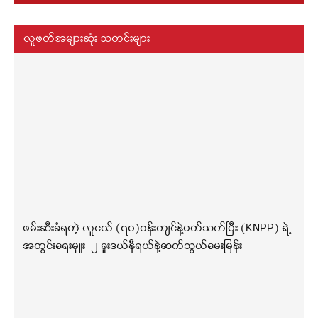
လူဖတ်အများဆုံး သတင်းများ
ဖမ်းဆီးခံရတဲ့ လူငယ် (၇၀)ဝန်းကျင်နဲ့ပတ်သက်ပြီး (KNPP) ရဲ့
အတွင်းရေးမှူး-၂ ခူးဒယ်နီရယ်နဲ့ဆက်သွယ်မေးမြန်း