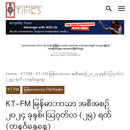
Home
KT FM
KT-FM မြန်မာဘာသာ အစီအစဉ် ၂၀၂၄ ခုနှစ်၊ ဩဂုတ်လ
(၂၅) ရက် (တနင်္ဂနွေနေ့)
KT FM
မြန်မာဘာသာ FM Radio
KT-FM မြန်မာဘာသာ အစီအစဉ်
၂၀၂၄ ခုနှစ်၊ ဩဂုတ်လ (၂၅) ရက်
(တနင်္ဂနွေနေ့)