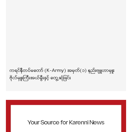
ကရင်နီတပ်မတော် (K-Army) အမှတ်(၁) နည်းဗျူဟာမှူး
ဗိုလ်မှူးကြီးအယ်မွီးနှင့် တွေ့ဆုံခြင်း