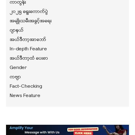
ကာတွန်း
၂၀၂၅ ရွေးကောက်ပွဲ
အမျိုးသမီးအခွင့်အရေး
ဂျာနယ်
အယ်ဒီတာ့အာဘော်
In-depth Feature
အယ်ဒီတာ့ထံ ပေးစာ
Gender
ကဗျာ
Fact-Checking
News Feature