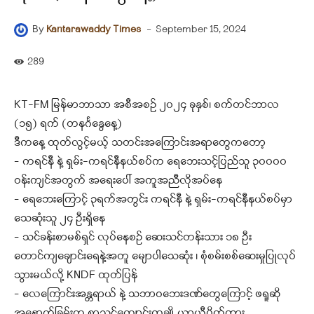
-
September 15, 2024
By
Kantarawaddy Times
289
KT-FM မြန်မာဘာသာ အစီအစဉ် ၂၀၂၄ ခုနှစ်၊ စက်တင်ဘာလ
(၁၅) ရက် (တနင်္ဂနွေနေ့)
ဒီကနေ့ ထုတ်လွင့်မယ့် သတင်းအကြောင်းအရာတွေကတော့
– ကရင်နီ နဲ့ ရှမ်း-ကရင်နီနယ်စပ်က ရေဘေးသင့်ပြည်သူ ၃၀၀၀၀
ဝန်းကျင်အတွက် အရေးပေါ် အကူအညီလိုအပ်နေ
– ရေဘေးကြောင့် ၃ရက်အတွင်း ကရင်နီ နဲ့ ရှမ်း-ကရင်နီနယ်စပ်မှာ
သေဆုံးသူ ၂၄ ဦးရှိနေ
– သင်ခန်းစာမစ်ရှင် လုပ်နေစဉ် ဆေးသင်တန်းသား ၁၈ ဦး
တောင်ကျချောင်းရေနဲ့အတူ မျောပါသေဆုံး ၊ စုံစမ်းစစ်ဆေးမှုပြုလုပ်
သွားမယ်လို့ KNDF ထုတ်ပြန်
– လေကြောင်းအန္တရာယ် နဲ့ သဘာဝဘေးဒဏ်တွေကြောင့် ဖရူဆို
အနောက်ခြမ်းက စာသင်ကျောင်းတချို့ ယာယီပိတ်ထား