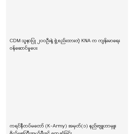
CDM သူနာပြု ၂၀၀ဦးနဲ့ ဖွဲ့စည်းထားတဲ့ KNA က ကျန်းမာရေး
ဝန်ဆောင်မှုပေး
ကရင်နီတပ်မတော် (K-Army) အမှတ်(၁) နည်းဗျူဟာမှူး
ဗိုလ်မှူးကြီးအယ်မွီးနှင့် တွေ့ဆုံခြင်း