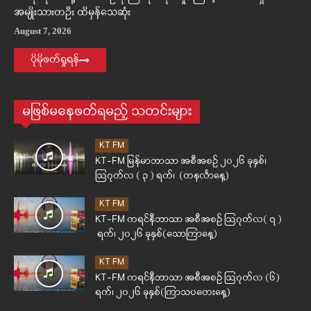
အမျိုးသားတဦး ထိမှန်သေဆုံး
August 7, 2026
ပိုမိုဖတ်ရှုရန်
မဖြစ်မနေဖတ်ရမည့် သတင်းများ
KT FM
KT-FM မြန်မာဘာသာ အစီအစဉ် ၂၀၂၆ ခုနှစ်၊
ဩဂုတ်လ ( ၃ ) ရက်၊ (တနင်္လာနေ့)
KT FM
KT-FM ကရင်နီဘာသာ အစီအစဉ် ဩဂုတ်လ( ၇ )
ရက်၊ ၂၀၂၆ ခုနှစ်(သောကြာနေ့)
KT FM
KT-FM ကရင်နီဘာသာ အစီအစဉ် ဩဂုတ်လ (၆)
ရက်၊ ၂၀၂၆ ခုနှစ်(ကြာသပတေးနေ့)