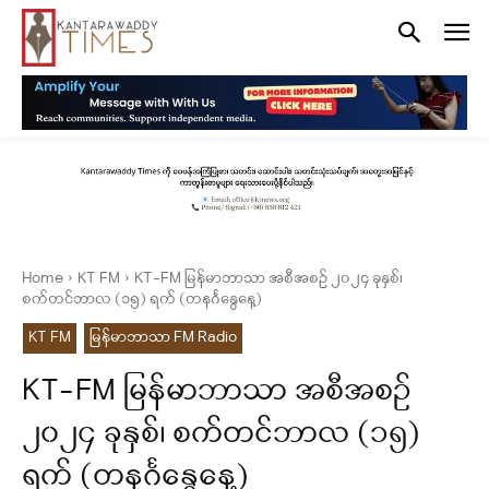
Home
KT FM
KT-FM မြန်မာဘာသာ အစီအစဉ် ၂၀၂၄ ခုနှစ်၊
စက်တင်ဘာလ (၁၅) ရက် (တနင်္ဂနွေနေ့)
KT FM
မြန်မာဘာသာ FM Radio
KT-FM မြန်မာဘာသာ အစီအစဉ်
၂၀၂၄ ခုနှစ်၊ စက်တင်ဘာလ (၁၅)
ရက် (တနင်္ဂနွေနေ့)