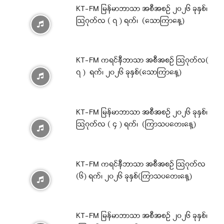
KT-FM မြန်မာဘာသာ အစီအစဉ် ၂၀၂၆ ခုနှစ်၊
ဩဂုတ်လ ( ၇ ) ရက်၊ (သောကြာနေ့)
KT-FM ကရင်နီဘာသာ အစီအစဉ် ဩဂုတ်လ(
၇ ) ရက်၊ ၂၀၂၆ ခုနှစ်(သောကြာနေ့)
KT-FM မြန်မာဘာသာ အစီအစဉ် ၂၀၂၆ ခုနှစ်၊
ဩဂုတ်လ ( ၄ ) ရက်၊ (ကြာသပတေးနေ့)
KT-FM ကရင်နီဘာသာ အစီအစဉ် ဩဂုတ်လ
(၆) ရက်၊ ၂၀၂၆ ခုနှစ်(ကြာသပတေးနေ့)
KT-FM မြန်မာဘာသာ အစီအစဉ် ၂၀၂၆ ခုနှစ်၊