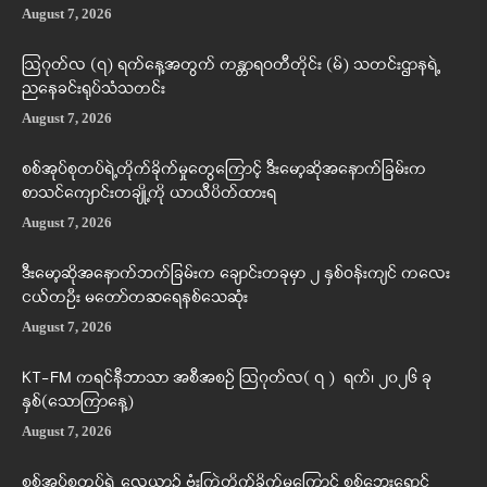
August 7, 2026
ဩဂုတ်လ (၇) ရက်နေ့အတွက် ကန္တာရဝတီတိုင်း (မ်) သတင်းဌာနရဲ့
ညနေခင်းရုပ်သံသတင်း
August 7, 2026
စစ်အုပ်စုတပ်ရဲ့တိုက်ခိုက်မှုတွေကြောင့် ဒီးမော့ဆိုအနောက်ခြမ်းက
စာသင်ကျောင်းတချို့ကို ယာယီပိတ်ထားရ
August 7, 2026
ဒီးမော့ဆိုအနောက်ဘက်ခြမ်းက ချောင်းတခုမှာ ၂ နှစ်ဝန်းကျင် ကလေး
ငယ်တဦး မတော်တဆရေနစ်သေဆုံး
August 7, 2026
KT-FM ကရင်နီဘာသာ အစီအစဉ် ဩဂုတ်လ( ၇ ) ရက်၊ ၂၀၂၆ ခု
နှစ်(သောကြာနေ့)
August 7, 2026
စစ်အုပ်စုတပ်ရဲ့ လေယာဉ် ဗုံးကြဲတိုက်ခိုက်မှုကြောင့် စစ်ဘေးရှောင်