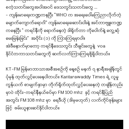
စတဲ့သတင်းတွေအပါအဝင် ဒေသတွင်းသတင်းတွေ …
– ကျန်းမာရေးကဏ္ဍကနပြီး “WHO က အရေးပေါ်ကြေညာလိုက်တဲ့
မျောက်ကျောက်ရောဂါ” ကျန်းမာရေးဆောင်းပါးနဲ့ အင်တာဗျူးကဏ္ဍ
ကနေပြီး “ ကရင်နီကို ရောက်နေတဲ့ ဒါရိုက်တာ ကိုပေါက်နဲ့ တွေ့ဆုံ
မေးမြန်းခြင်း” အပိုင်း (၁) ကို ကြားကြရမှာပါ။
အဲဒီနောက်မှာတော့ ကရင်နီဒေသတွင်း သီချင်းတွေနဲ့ voa
နိုင်ငံတကာသတင်းတွေကို ဆက်လက်ကြားကြရဖို့ရှိပါတယ်။
KT-FM မြန်မာဘာသာအစီအစဉ်ကို နေ့စဉ် မနက် ၇ နာရီအချိန်တွင်
ပုံမှန် ထုတ်လွင့်ပေးနေပါတယ်။ Kantarawaddy Times ရဲ့ လူမှု
ကွန်ယက် စာမျက်နှာမှာ တိုက်ရိုက်ထုတ်လွှင့်ပေးနေတဲ့ တချိန်တည်း
မှာပဲ ထိုင်း-ကရင်နီနယ်စပ်မှာ FM 100 mhz နှင့် ကရင်နီပြည်
အတွင်း FM 108 mhz မှာ ရေဒီယို (ဒါမှမဟုတ်) လက်ကိုင်ဖုန်းများ
ဖြင့် ဖမ်းယူနားဆင်နိုင်ပါတယ်။