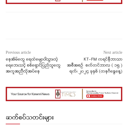
Facebook
X
WhatsApp
Previous article
Next article
နေအိမ်တွေ ရေထဲမျောပါသွားတဲ့
KT-FM ကရင်နီဘာသာ
ရေဘေးသင့် စစ်ရှောင်ပြည်သူတွေ
အစီအစဉ် စက်တင်ဘာလ ( ၁၅ )
အကူအညီလိုအပ်နေ
ရက်၊ ၂၀၂၄ ခုနှစ် (တနင်္ဂနွေနေ့)
ဆက်စပ်သတင်းများ