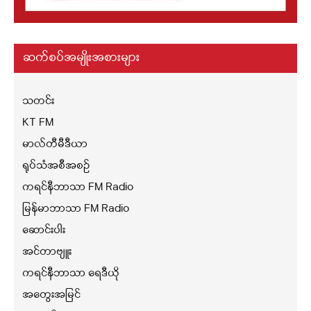
ဆက်စပ်အမျိုးအစားများ
သတင်း
KT FM
မာလ်တီမီဒီယာ
ရုပ်သံအစီအစဉ်
ကရင်နီဘာသာ FM Radio
မြန်မာဘာသာ FM Radio
ဆောင်းပါး
အင်တာဗျူး
ကရင်နီဘာသာ ရေဒီယို
အတွေးအမြင်