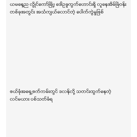
ယမနေ့ည လွိုင်ကော်မြို့၊ ဒေါဥခူကွက်ဟောင်းရှိ လူနေအိမ်ခြံဝန်း
တစ်ခုအတွင်း အသံကျယ်လောင်တဲ့ ပေါက်ကွဲမှုဖြစ်
ဖယ်ခုံအရှေ့ဖက်ကမ်းတွင် ဒလန်လို့ သတင်းထွက်နေတဲ့
လင်မယား ပစ်သတ်ခံရ