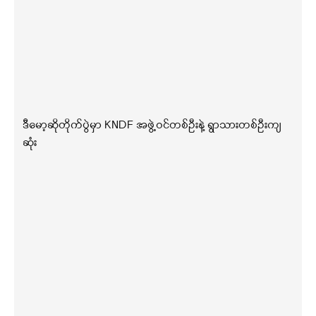
ဒီမော့ဆိုတိုက်ပွဲမှာ KNDF အဖွဲ့ဝင်တစ်ဦးနဲ့ ရွာသားတစ်ဦးကျ
ဆုံး