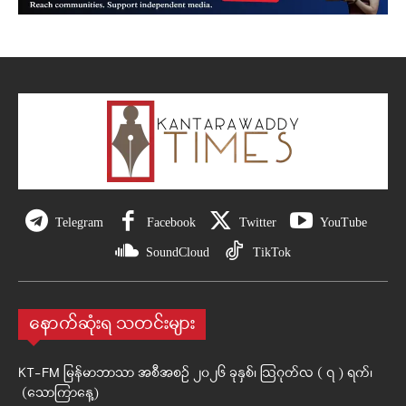
Telegram
Facebook
Twitter
YouTube
SoundCloud
TikTok
နောက်ဆုံးရ သတင်းများ
KT-FM မြန်မာဘာသာ အစီအစဉ် ၂၀၂၆ ခုနှစ်၊ ဩဂုတ်လ ( ၇ ) ရက်၊
(သောကြာနေ့)