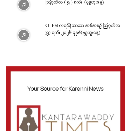
ဩဂုတ်လ ( ၅ ) ရက်၊ (ဗုဒ္ဓဟူးနေ့)
KT-FM ကရင်နီဘာသာ အစီအစဉ် ဩဂုတ်လ
(၅) ရက်၊ ၂၀၂၆ ခုနှစ်(ဗုဒ္ဓဟူးနေ့)