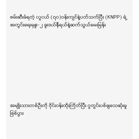
ဖမ်းဆီးခံရတဲ့ လူငယ် (၇၀)ဝန်းကျင်နဲ့ပတ်သက်ပြီး (KNPP) ရဲ့
အတွင်းရေးမှူး-၂ ခူးဒယ်နီရယ်နဲ့ဆက်သွယ်မေးမြန်း
အမျိုးသားတစ်ဦးကို ဝိုင်းဝန်းထိုးကြိတ်ပြီး ဂူတွင်းပစ်ချသေဆုံးမှု
ဖြစ်ပွား