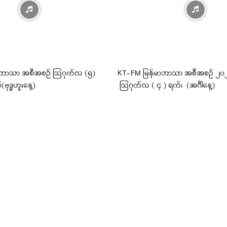
ီဘာသာ အစီအစဉ် ဩဂုတ်လ (၅)
KT-FM မြန်မာဘာသာ အစီအစဉ် ၂၀၂၆ 
(ဗုဒ္ဓဟူးနေ့)
ဩဂုတ်လ ( ၄ ) ရက်၊ (အင်္ဂါနေ့)