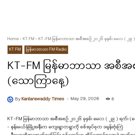
Home
KT FM
KT-FM မြန်မာဘာသာ အစီအစဉ် ၂၀၂၆ ခုနှစ်၊ မေလ ( ၂၉ )
KT FM
မြန်မာဘာသာ FM Radio
KT-FM မြန်မာဘာသာ အစီအစဉ်
(သောကြာနေ့)
-
May 29, 2026
By
Kantarawaddy Times
6
KT-FM မြန်မာဘာသာ အစီအစဉ် ၂၀၂၆ ခုနှစ်၊ မေလ ( ၂၉ ) ရက်၊ (
– နန်းမယ်ခုံမြို့အနီးက ကျေးရွာတရွာကို စစ်အုပ်စုက ဒရုန်းဗုံးကြဲ