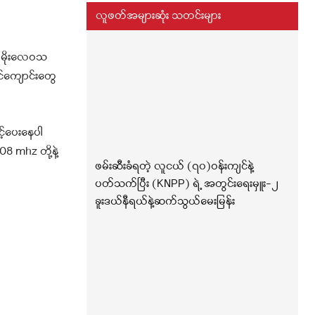
လူဖတ်အများဆုံး သတင်းများ
့ မိုးလေဝသ
သင်ကျောင်းတွေ
့်ပေးနေပါ
08 mhz တို့နဲ့
ဖမ်းဆီးခံရတဲ့ လူငယ် (၇၀)ဝန်းကျင်နဲ့
ပတ်သက်ပြီး (KNPP) ရဲ့ အတွင်းရေးမှူး-၂
ခူးဒယ်နီရယ်နဲ့ဆက်သွယ်မေးမြန်း