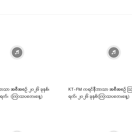
ာသာ အစီအစဉ် ၂၀၂၆ ခုနှစ်၊
KT-FM ကရင်နီဘာသာ အစီအစဉ် ဩ
 ရက်၊ (ကြာသပတေးနေ့)
ရက်၊ ၂၀၂၆ ခုနှစ်(ကြာသပတေးနေ့)