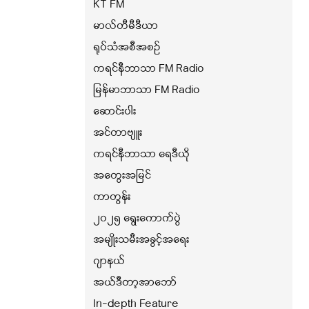
KT FM
မာလ်တီမီဒီယာ
ရုပ်သံအစီအစဉ်
ကရင်နီဘာသာ FM Radio
မြန်မာဘာသာ FM Radio
ဆောင်းပါး
အင်တာဗျူး
ကရင်နီဘာသာ ရေဒီယို
အတွေးအမြင်
ကာတွန်း
၂၀၂၅ ရွေးကောက်ပွဲ
အမျိုးသမီးအခွင့်အရေး
ဂျာနယ်
အယ်ဒီတာ့အာဘော်
In-depth Feature