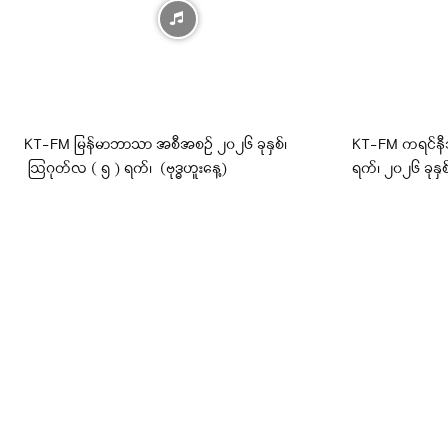
KT-FM မြန်မာဘာသာ အစီအစဉ် ၂၀၂၆ ခုနှစ်၊
KT-FM ကရင်န
ဩဂုတ်လ ( ၅ ) ရက်၊ (ဗုဒ္ဓဟူးနေ့)
ရက်၊ ၂၀၂၆ ခုနှစ်