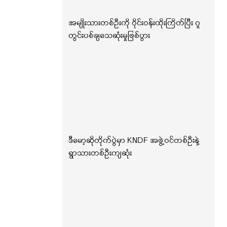
အမျိုးသားတစ်ဦးကို ဝိုင်းဝန်းထိုးကြိတ်ပြီး ဂူ
တွင်းပစ်ချသေဆုံးမှုဖြစ်ပွား
ဒီမော့ဆိုတိုက်ပွဲမှာ KNDF အဖွဲ့ဝင်တစ်ဦးနဲ့
ရွာသားတစ်ဦးကျဆုံး