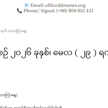
 ရက်၊ (သောကြာနေ့)
 ၂၀၂၆ ခုနှစ်၊ မေလ ( ၂၉ ) ရက
သောကြာနေ့)