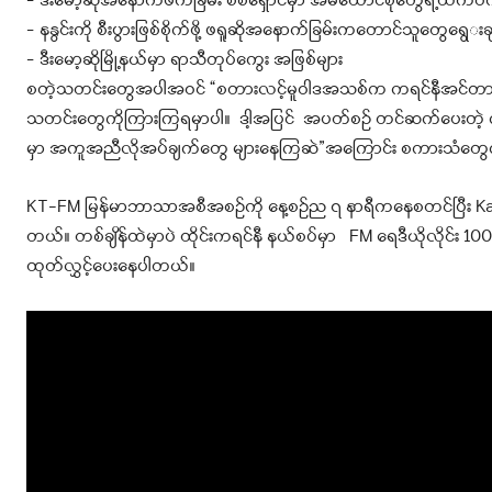
– ဒီးမော့ဆိုအနောက်ဖက်ခြမ်း စစ်ရှောင်မှာ အိမ်ထောင်စုတွေရဲ့ထက်ဝက
– နနွင်းကို စီးပွားဖြစ်စိုက်ဖို့ ဖရူဆိုအနောက်ခြမ်းကတောင်သူတွေရွေ
းခ
– ဒီးမော့ဆိုမြို့နယ်မှာ ရာသီတုပ်ကွေး အဖြစ်များ
စတဲ့သတင်းတွေအပါအဝင် “စတားလင့်မူဝါဒအသစ်က ကရင်နီအင်တာသု
သတင်းတွေကိုကြားကြရမှာပါ။ ဒါ့အပြင် အပတ်စဉ် တင်ဆက်ပေးတဲ့ ကုန်
မှာ အကူအညီလိုအပ်ချက်တွေ များနေကြဆဲ”အကြောင်း စကားသံတွေကိ
KT-FM မြန်မာဘာသာအစီအစဉ်ကို နေ့စဉ်ည ၇ နာရီကနေစတင်ပြီး Kanta
တယ်
။ တစ်ချိန်ထဲမှာပဲ ထိုင်းကရင်နီ နယ်စပ်မှာ FM ရေဒီယိုလိုင်း 100 m
ထုတ်လွှင့်ပေးနေပါတယ်။