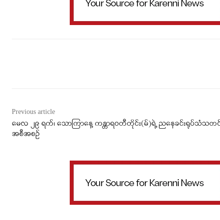
Facebook
X
WhatsApp
Previous article
မေလ ၂၉ ရက်၊ သောကြာနေ့ ကန္တာရဝတီတိုင်း(မ်)ရဲ့ ညနေခင်းရုပ်သံသတင
အစီအစဉ်