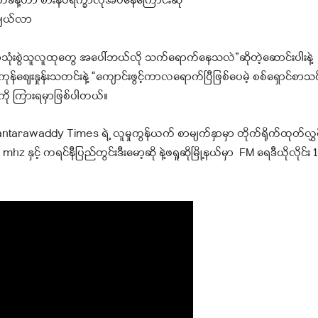
်ခန့်ဟာ စားနပ်ရိက္ခာလိုအပ်နေကြောင်းဆို
ျယ်လာ
ံးစွဲသူလူထုတွေ အပေါ်ဘယ်လို သက်ရောက်နေသလဲ”ဆိုတဲ့ဆောင်းပါး
နဲ
ဈေးနှုန်းသတင်းနဲ့ “ကျောင်းဖွင့်ကာလရောက်ပြီဖြစ်ပေ
မဲ့ စစ်ရှောင်စာ
ု ကြားရမှာဖြစ်ပါတယ်။
rawaddy Times ရဲ့ လူမှုကွန်ယက် စာမျက်နှာမှာ တိုက်ရိုက်ထုတ်လွှင
hz နှင့် ကရင်နီပြည်တွင်းဒီးမော့ဆို နဲ့ဖရူဆိုမြို့နယ်မှာ FM ရေဒီယိုလိုင်း 1