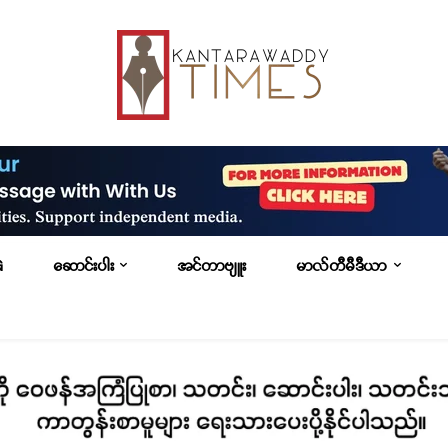
G
ဆောင်းပါး
အင်တာဗျူး
မာလ်တီမီဒီယာ