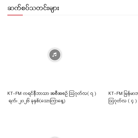
ဆက်စပ်သတင်းများ
KT-FM ကရင်နီဘာသာ အစီအစဉ် ဩဂုတ်လ( ၇ )
KT-FM မြန်မာဘ
ရက်၊ ၂၀၂၆ ခုနှစ်(သောကြာနေ့)
ဩဂုတ်လ ( ၄ )