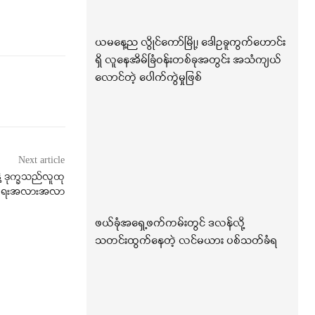
ယမနေ့ည လွိုင်ကော်မြို့၊ ဒေါဥခူကွက်ဟောင်း
ရှိ လူနေအိမ်ခြံဝန်းတစ်ခုအတွင်း အသံကျယ်
လောင်တဲ့ ပေါက်ကွဲမှုဖြစ်
Next article
ဲ့ ဒုက္ခသည်လူထု
ေ့ရေးအလားအလာ
ဖယ်ခုံအရှေ့ဖက်ကမ်းတွင် ဒလန်လို့
သတင်းထွက်နေတဲ့ လင်မယား ပစ်သတ်ခံရ