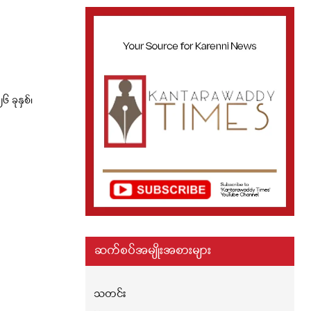
ခုနှစ်၊
ဆက်စပ်အမျိုးအစားများ
သတင်း