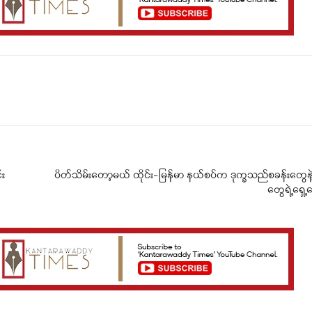
Telegram
Viber
်း
ပိတ်သိမ်းတော့မယ် ထိုင်း-မြန်မာ နယ်စပ်က ဒုက္ခသည်စခန်းတွေန
တွေရဲ့ရှ