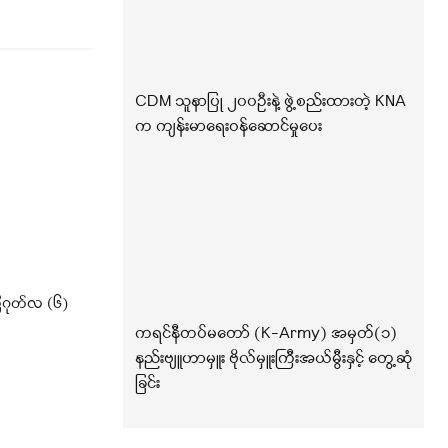
CDM သူနာပြု ၂၀၀ဦးနဲ့ ဖွဲ့စည်းထားတဲ့ KNA
က ကျန်းမာရေးဝန်ဆောင်မှုပေး
ဂုတ်လ (၆)
ကရင်နီတပ်မတော် (K-Army) အမှတ်(၁)
နည်းဗျူဟာမှူး ဗိုလ်မှူးကြီးအယ်မွီးနှင့် တွေ့ဆုံ
ခြင်း