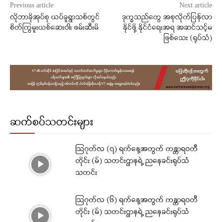
Previous article
Next article
လိုဘာခိုအုပ်စု ယပ်ခူရွာသစ်တွင်
ဒုက္ခသည်တွေ အစုလိုက်ပြန်လာ
စိတ်ကြွမူးယစ်ဆေးဝါး ဖမ်းဆီးမိ
နိုင်ဖို့ နိုင်ငံရေးအရ အဆင်သင့်မ
ဖြစ်သေး (ရုပ်သံ)
ဆက်စပ်သတင်းများ
ဩဂုတ်လ (၇) ရက်နေ့အတွက် ကန္တာရဝတီ
တိုင်း (မ်) သတင်းဌာနရဲ့ ညနေခင်းရုပ်သံ
သတင်း
ဩဂုတ်လ (၆) ရက်နေ့အတွက် ကန္တာရဝတီ
တိုင်း (မ်) သတင်းဌာနရဲ့ ညနေခင်းရုပ်သံ