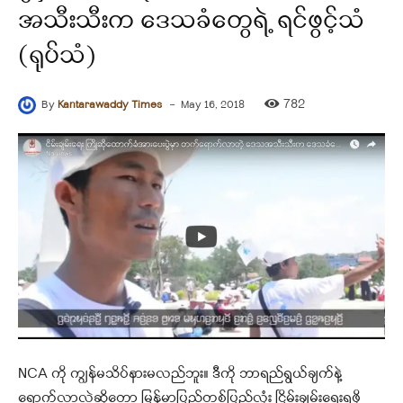
အသီးသီးက ဒေသခံတွေရဲ့ ရင်ဖွင့်သံ
(ရုပ်သံ)
-
782
By
Kantarawaddy Times
May 16, 2018
NCA ကို ကျွန်မသိပ်နားမလည်ဘူး။ ဒီကို ဘာရည်ရွယ်ချက်နဲ့
ရောက်လာလဲဆိုတော့ မြန်မာပြည်တစ်ပြည်လုံး ငြိမ်းချမ်းရေးရဖို့