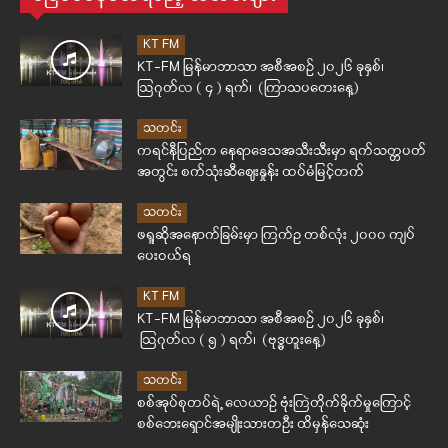
KT FM
KT-FM မြန်မာဘာသာ အစီအစဉ် ၂၀၂၆ ခုနှစ်၊
ဩဂုတ်လ ( ၄ ) ရက်၊ (ကြာသပတေးနေ့)
သတင်း
ကရင်နီပြည်က နေရာဒေသအသီးသီးမှာ ရက်သတ္တပတ်
အတွင်း စက်သုံးဆီဈေးနှုန်း ထပ်မံမြင့်တက်
သတင်း
ဖရူဆိုအနောက်ခြမ်းမှာ ကြက်ဥ တစ်လုံး ၂၀၀၀ ကျပ်
ပေးဝယ်ရ
KT FM
KT-FM မြန်မာဘာသာ အစီအစဉ် ၂၀၂၆ ခုနှစ်၊
ဩဂုတ်လ ( ၅ ) ရက်၊ (ဗုဒ္ဓဟူးနေ့)
သတင်း
စစ်အုပ်စုတပ်ရဲ့ လေယာဉ် ဗုံးကြဲတိုက်ခိုက်မှုကြောင့်
စစ်ဘေးရှောင်အမျိုးသားတဦး ထိမှန်သေဆုံး