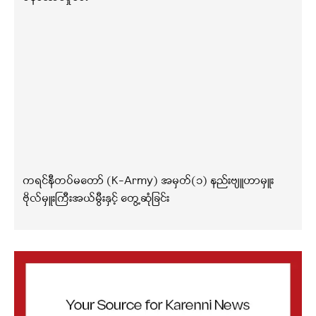
ကရင်နီတပ်မတော် (K-Army) အမှတ်(၁) နည်းဗျူဟာမှူး
ဗိုလ်မှူးကြီးအယ်မွီးနှင့် တွေ့ဆုံခြင်း