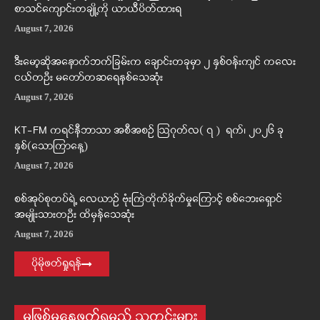
စာသင်ကျောင်းတချို့ကို ယာယီပိတ်ထားရ
August 7, 2026
ဒီးမော့ဆိုအနောက်ဘက်ခြမ်းက ချောင်းတခုမှာ ၂ နှစ်ဝန်းကျင် ကလေး
ငယ်တဦး မတော်တဆရေနစ်သေဆုံး
August 7, 2026
KT-FM ကရင်နီဘာသာ အစီအစဉ် ဩဂုတ်လ( ၇ ) ရက်၊ ၂၀၂၆ ခု
နှစ်(သောကြာနေ့)
August 7, 2026
စစ်အုပ်စုတပ်ရဲ့ လေယာဉ် ဗုံးကြဲတိုက်ခိုက်မှုကြောင့် စစ်ဘေးရှောင်
အမျိုးသားတဦး ထိမှန်သေဆုံး
August 7, 2026
ပိုမိုဖတ်ရှုရန်
မဖြစ်မနေဖတ်ရမည့် သတင်းများ