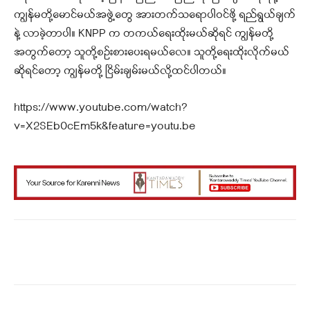
ကျွန်မတို့မောင်မယ်အဖွဲ့တွေ အားတက်သရောပါဝင်ဖို့ ရည်ရွယ်ချက်
နဲ့ လာခဲ့တာပါ။ KNPP က တကယ်ရေးထိုးမယ်ဆိုရင် ကျွန်မတို့
အတွက်တော့ သူတို့စဉ်းစားပေးရမယ်လေ။ သူတို့ရေးထိုးလိုက်မယ်
ဆိုရင်တော့ ကျွန်မတို့ ငြိမ်းချမ်းမယ်လို့ထင်ပါတယ်။
https://www.youtube.com/watch?
v=X2SEb0cEm5k&feature=youtu.be
Facebook
X
WhatsApp