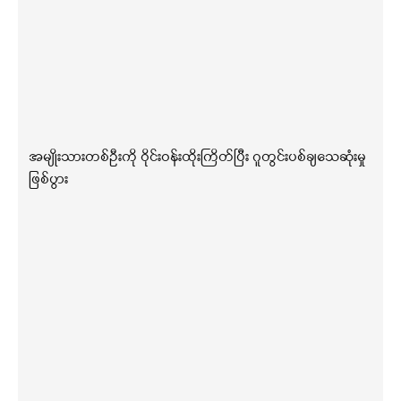
အမျိုးသားတစ်ဦးကို ဝိုင်းဝန်းထိုးကြိတ်ပြီး ဂူတွင်းပစ်ချသေဆုံးမှု
ဖြစ်ပွား