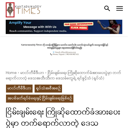
Home
မာလ်တီမီဒီယာ
ငြိမ်းချမ်းရေး ကြိုဆိုထောက်ခံအားပေးပွဲမှာ တက်
ရောက်လာတဲ့ ဒေသအသီးသီးက ဒေသခံတွေရဲ့ ရင်ဖွင့်သံ (ရုပ်သံ)
မာလ်တီမီဒီယာ
ရုပ်သံအစီအစဉ်
အပစ်ခတ်ရပ်စဲရေးနှင့် ငြိမ်းချမ်းရေးဖြစ်စဉ်
ငြိမ်းချမ်းရေး ကြိုဆိုထောက်ခံအားပေး
ပွဲမှာ တက်ရောက်လာတဲ့ ဒေသ