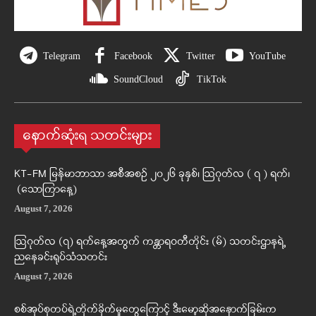
Telegram
Facebook
Twitter
YouTube
SoundCloud
TikTok
နောက်ဆုံးရ သတင်းများ
KT-FM မြန်မာဘာသာ အစီအစဉ် ၂၀၂၆ ခုနှစ်၊ ဩဂုတ်လ ( ၇ ) ရက်၊
(သောကြာနေ့)
August 7, 2026
ဩဂုတ်လ (၇) ရက်နေ့အတွက် ကန္တာရဝတီတိုင်း (မ်) သတင်းဌာနရဲ့
ညနေခင်းရုပ်သံသတင်း
August 7, 2026
စစ်အုပ်စုတပ်ရဲ့တိုက်ခိုက်မှုတွေကြောင့် ဒီးမော့ဆိုအနောက်ခြမ်းက