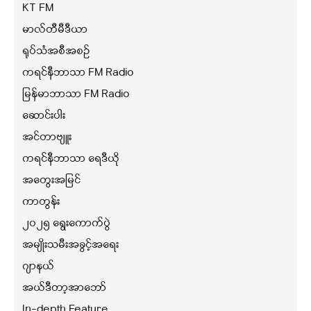
KT FM
မာလ်တီမီဒီယာ
ရုပ်သံအစီအစဉ်
ကရင်နီဘာသာ FM Radio
မြန်မာဘာသာ FM Radio
ဆောင်းပါး
အင်တာဗျူး
ကရင်နီဘာသာ ရေဒီယို
အတွေးအမြင်
ကာတွန်း
၂၀၂၅ ရွေးကောက်ပွဲ
အမျိုးသမီးအခွင့်အရေး
ဂျာနယ်
အယ်ဒီတာ့အာဘော်
In-depth Feature