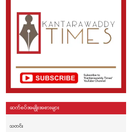
ဆက်စပ်အမျိုးအစားများ
သတင်း