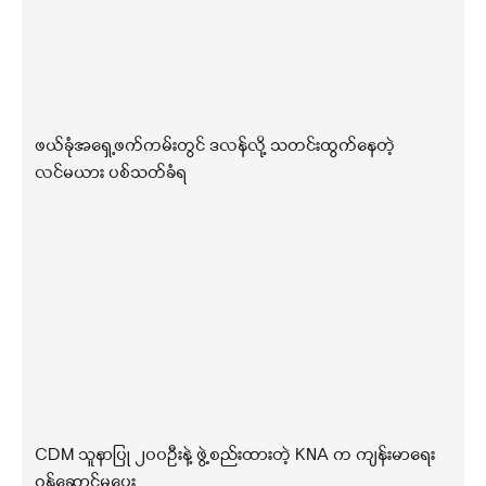
ဖယ်ခုံအရှေ့ဖက်ကမ်းတွင် ဒလန်လို့ သတင်းထွက်နေတဲ့
လင်မယား ပစ်သတ်ခံရ
CDM သူနာပြု ၂၀၀ဦးနဲ့ ဖွဲ့စည်းထားတဲ့ KNA က ကျန်းမာရေး
ဝန်ဆောင်မှုပေး