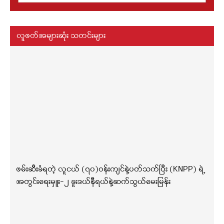
လူဖတ်အများဆုံး သတင်းများ
ဖမ်းဆီးခံရတဲ့ လူငယ် (၇၀)ဝန်းကျင်နဲ့ပတ်သက်ပြီး (KNPP) ရဲ့
အတွင်းရေးမှူး-၂ ခူးဒယ်နီရယ်နဲ့ဆက်သွယ်မေးမြန်း