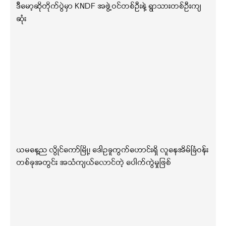
ဒီမော့ဆိုတိုက်ပွဲမှာ KNDF အဖွဲ့ဝင်တစ်ဦးနဲ့ ရွာသားတစ်ဦးကျ
ဆုံး
ယမနေ့ည လွိုင်ကော်မြို့၊ ဒေါဥခူကွက်ဟောင်းရှိ လူနေအိမ်ခြံဝန်း
တစ်ခုအတွင်း အသံကျယ်လောင်တဲ့ ပေါက်ကွဲမှုဖြစ်