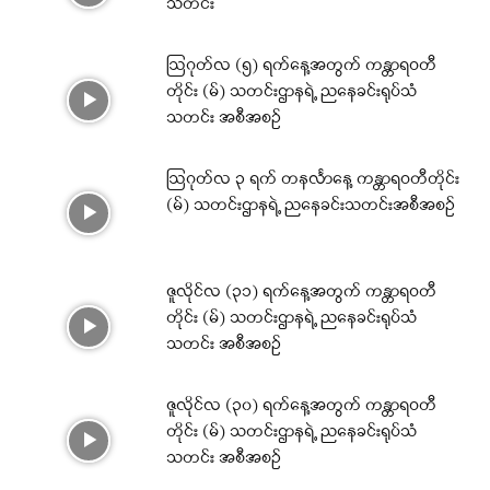
သတင်း
ဩဂုတ်လ (၅) ရက်နေ့အတွက် ကန္တာရဝတီ
တိုင်း (မ်) သတင်းဌာနရဲ့ ညနေခင်းရုပ်သံ
သတင်း အစီအစဉ်
ဩဂုတ်လ ၃ ရက် တနင်္လာနေ့ ကန္တာရဝတီတိုင်း
(မ်) သတင်းဌာနရဲ့ ညနေခင်းသတင်းအစီအစဉ်
ဇူလိုင်လ (၃၁) ရက်နေ့အတွက် ကန္တာရဝတီ
တိုင်း (မ်) သတင်းဌာနရဲ့ ညနေခင်းရုပ်သံ
သတင်း အစီအစဉ်
ဇူလိုင်လ (၃၀) ရက်နေ့အတွက် ကန္တာရဝတီ
တိုင်း (မ်) သတင်းဌာနရဲ့ ညနေခင်းရုပ်သံ
သတင်း အစီအစဉ်