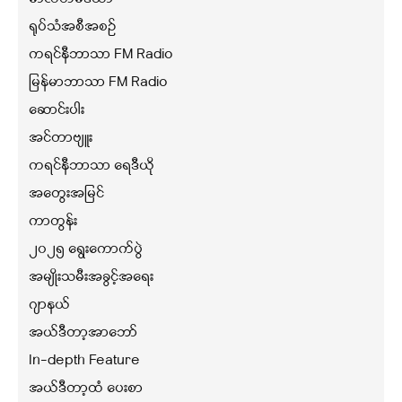
ရုပ်သံအစီအစဉ်
ကရင်နီဘာသာ FM Radio
မြန်မာဘာသာ FM Radio
ဆောင်းပါး
အင်တာဗျူး
ကရင်နီဘာသာ ရေဒီယို
အတွေးအမြင်
ကာတွန်း
၂၀၂၅ ရွေးကောက်ပွဲ
အမျိုးသမီးအခွင့်အရေး
ဂျာနယ်
အယ်ဒီတာ့အာဘော်
In-depth Feature
အယ်ဒီတာ့ထံ ပေးစာ