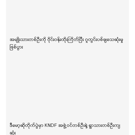
အမျိုးသားတစ်ဦးကို ဝိုင်းဝန်းထိုးကြိတ်ပြီး ဂူတွင်းပစ်ချသေဆုံးမှု
ဖြစ်ပွား
ဒီမော့ဆိုတိုက်ပွဲမှာ KNDF အဖွဲ့ဝင်တစ်ဦးနဲ့ ရွာသားတစ်ဦးကျ
ဆုံး