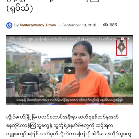
(ရုပ်သံ)
-
685
By
Kantarawaddy Times
September 19, 2018
လွိုင်ကော်မြို့ မြကလပ်တောင်အနီးမှာ ဆယ်စုနှစ်တစ်ခုအထိ
နေထိုင်လာခဲ့ကြသူတွေနဲ့ သူတိုု့ရဲ့နေအိမ်တွေကို အစိုးရက
ကျူးကျော်အဖြစ် သတ်မှတ်လိုက်တာကြောင့် အဲဒီမှာနေထိုင်သူတွေ