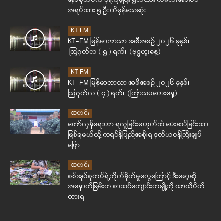
အုပ်စုတပ်က ဗုံးကြဲခဲ့ပြီး ၅လသား ကလေးအပါဝင်
အရပ်သား ၅ ဦး ထိမှန်သေဆုံး
KT FM
KT-FM မြန်မာဘာသာ အစီအစဉ် ၂၀၂၆ ခုနှစ်၊
ဩဂုတ်လ ( ၅ ) ရက်၊ (ဗုဒ္ဓဟူးနေ့)
KT FM
KT-FM မြန်မာဘာသာ အစီအစဉ် ၂၀၂၆ ခုနှစ်၊
ဩဂုတ်လ ( ၄ ) ရက်၊ (ကြာသပတေးနေ့)
သတင်း
တော်လှန်ရေးဟာ ရယူခြင်းမဟုတ်ဘဲ ပေးဆပ်ခြင်းသာ
ဖြစ်ရမယ်လို့ ကရင်နီပြည်အစိုးရ ဒုတိယဝန်ကြီးချုပ်
ပြော
သတင်း
စစ်အုပ်စုတပ်ရဲ့တိုက်ခိုက်မှုတွေကြောင့် ဒီးမော့ဆို
အနောက်ခြမ်းက စာသင်ကျောင်းတချို့ကို ယာယီပိတ်
ထားရ