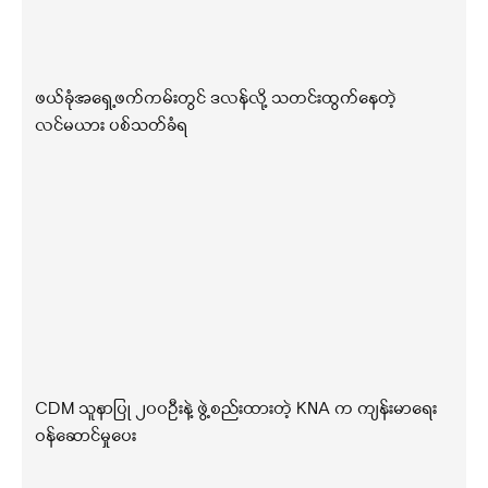
ဖယ်ခုံအရှေ့ဖက်ကမ်းတွင် ဒလန်လို့ သတင်းထွက်နေတဲ့
လင်မယား ပစ်သတ်ခံရ
CDM သူနာပြု ၂၀၀ဦးနဲ့ ဖွဲ့စည်းထားတဲ့ KNA က ကျန်းမာရေး
ဝန်ဆောင်မှုပေး