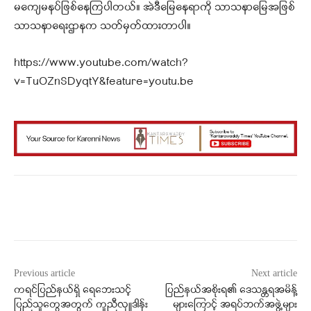
မကျေမနပ်ဖြစ်နေကြပါတယ်။ အဲဒီမြေနေရာကို သာသနာမြေအဖြစ်
သာသနာရေးဌာနက သတ်မှတ်ထားတာပါ။
https://www.youtube.com/watch?
v=TuOZnSDyqtY&feature=youtu.be
Facebook
X
WhatsApp
Previous article
Next article
ကရင်ပြည်နယ်ရှိ ရေဘေးသင့်
ပြည်နယ်အစိုးရ၏ ဒေသန္တရအမိန့်
ပြည်သူတွေအတွက် ကူညီလှူဒါန်း
များကြောင့် အရပ်ဘက်အဖွဲ့များ