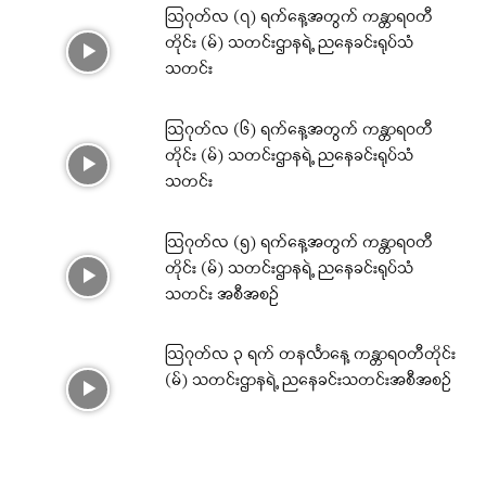
ဩဂုတ်လ (၇) ရက်နေ့အတွက် ကန္တာရဝတီ
တိုင်း (မ်) သတင်းဌာနရဲ့ ညနေခင်းရုပ်သံ
သတင်း
ဩဂုတ်လ (၆) ရက်နေ့အတွက် ကန္တာရဝတီ
တိုင်း (မ်) သတင်းဌာနရဲ့ ညနေခင်းရုပ်သံ
သတင်း
ဩဂုတ်လ (၅) ရက်နေ့အတွက် ကန္တာရဝတီ
တိုင်း (မ်) သတင်းဌာနရဲ့ ညနေခင်းရုပ်သံ
သတင်း အစီအစဉ်
ဩဂုတ်လ ၃ ရက် တနင်္လာနေ့ ကန္တာရဝတီတိုင်း
(မ်) သတင်းဌာနရဲ့ ညနေခင်းသတင်းအစီအစဉ်