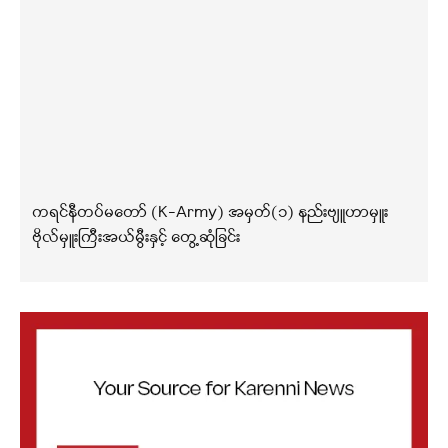
ကရင်နီတပ်မတော် (K-Army) အမှတ်(၁) နည်းဗျူဟာမှူး
ဗိုလ်မှူးကြီးအယ်မွီးနှင့် တွေ့ဆုံခြင်း