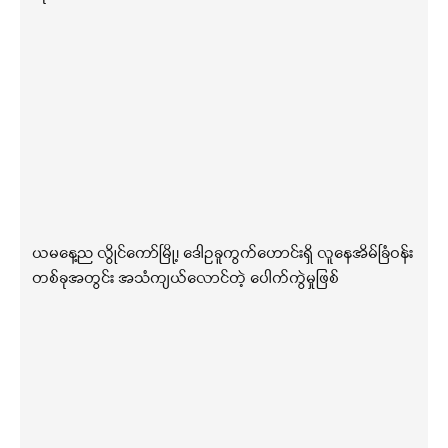
ယမနေ့ည လွိုင်ကော်မြို့၊ ဒေါဥခူကွက်ဟောင်းရှိ လူနေအိမ်ခြံဝန်း
တစ်ခုအတွင်း အသံကျယ်လောင်တဲ့ ပေါက်ကွဲမှုဖြစ်