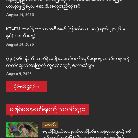
ယားနာမှုဖြစ်ပွား၊ ဆေးဝါးအကူအညီလိုအပ်
August 10, 2026
KT-FM ကရင်နီဘာသာ အစီအစဉ် ဩဂုတ်လ ( ၁၀ ) ရက်၊ ၂၀၂၆ ခု
နှစ်(တနင်္လာနေ့)
August 10, 2026
(၇၈)နှစ်မြောက် ကရင်နီအမျိုးသားခုခံတော်လှန်ရေးနေ့ အခမ်းအနားကို
တက်ရောက်လာကြတဲ့ လူငယ်တွေရဲ့ စကားသံများ
August 9, 2026
ပိုမိုဖတ်ရှုရန်
မဖြစ်မနေဖတ်ရမည့် သတင်းများ
သတင်း
ဖရူဆိုမြို့နယ်အနောက်ဘက်ခြမ်း၊ ကျေးရွာတရွာကို စစ်