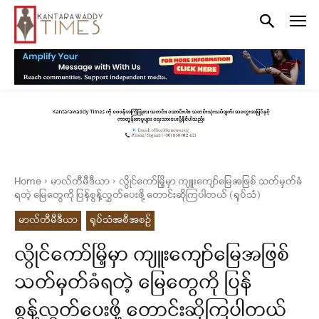
Home
မာလ်တီမီဒီယာ
လွိုင်ကော်မြိ့မှာ ကျူးကျော်မြေအဖြစ် သတ်မှတ်ခံ
ရတဲ့ မြေတွေကို ပြန်စွန့်လွှတ်ပေးဖို့ တောင်းဆိုကြပါတယ် (ရုပ်သံ)
မာလ်တီမီဒီယာ
ရုပ်သံအစီအစဉ်
လွိုင်ကော်မြိ့မှာ ကျူးကျော်မြေအဖြစ်
သတ်မှတ်ခံရတဲ့ မြေတွေကို ပြန်
စွန့်လွှတ်ပေးဖို့ တောင်းဆိုကြပါတယ်