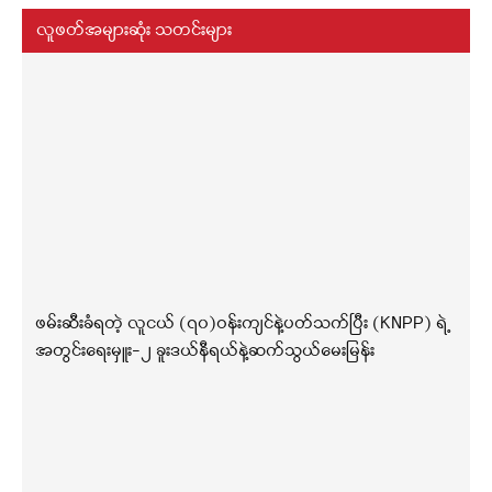
လူဖတ်အများဆုံး သတင်းများ
ဖမ်းဆီးခံရတဲ့ လူငယ် (၇၀)ဝန်းကျင်နဲ့ပတ်သက်ပြီး (KNPP) ရဲ့
အတွင်းရေးမှူး-၂ ခူးဒယ်နီရယ်နဲ့ဆက်သွယ်မေးမြန်း