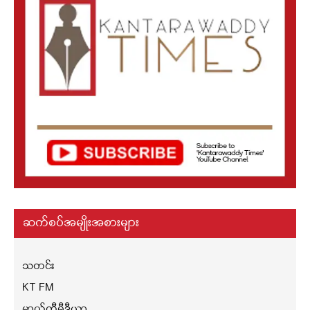
ဆက်စပ်အမျိုးအစားများ
သတင်း
KT FM
မာလ်တီမီဒီယာ