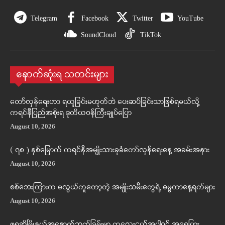
Telegram
Facebook
Twitter
YouTube
SoundCloud
TikTok
နောက်ဆုံးရ သတင်းများ
တော်လှန်ရေးဟာ ရယူခြင်းမဟုတ်ဘဲ ပေးဆပ်ခြင်းသာဖြစ်ရမယ်လို့
ကရင်နီပြည်အစိုးရ ဒုတိယဝန်ကြီးချုပ်ပြော
August 10, 2026
( ၇၈ ) နှစ်မြောက် ကရင်နီအမျိုးသားခုခံတော်လှန်ရေးနေ့ အခမ်းအနား
August 10, 2026
စစ်ဘေးကြားက မလွယ်ကူတော့တဲ့ အမျိုးသမီးတွေရဲ့ ဓမ္မတာနေ့ရက်များ
August 10, 2026
ဖရူဆိုမြို့နယ်အနောက်ဘက်ခြမ်းမှာ ကလေးငယ်အပါဝင် အရေပြား