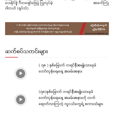
ပေးနိုင်ဖိုု့ ဂီတဖျော်ဖြေပွဲ ပြုလုပ်ခဲ့
အခက်ကြုံ
ပါတယ် (ရုပ်သံ)
ဆက်စပ်သတင်းများ
( ၇၈ ) နှစ်မြောက် ကရင်နီအမျိုးသားခုခံ
တော်လှန်ရေးနေ့ အခမ်းအနား
(၇၈)နှစ်မြောက် ကရင်နီအမျိုးသားခုခံ
တော်လှန်ရေးနေ့ အခမ်းအနားကို တက်
ရောက်လာကြတဲ့ လူငယ်တွေရဲ့ စကားသံများ