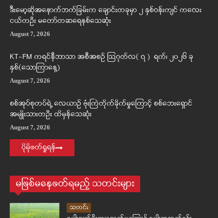
ဒီးမော့ဆိုအနောက်ဘက်ခြမ်းက ချောင်းတခုမှာ ၂ နှစ်ဝန်းကျင် ကလေး
ငယ်တဦး မတော်တဆရေနစ်သေဆုံး
August 7, 2026
KT-FM ကရင်နီဘာသာ အစီအစဉ် ဩဂုတ်လ( ၇ ) ရက်၊ ၂၀၂၆ ခု
နှစ်(သောကြာနေ့)
August 7, 2026
စစ်အုပ်စုတပ်ရဲ့ လေယာဉ် ဗုံးကြဲတိုက်ခိုက်မှုကြောင့် စစ်ဘေးရှောင်
အမျိုးသားတဦး ထိမှန်သေဆုံး
August 7, 2026
ပိုမိုဖတ်ရှုရန်
မဖြစ်မနေဖတ်ရမည့် သတင်းများ
သတင်း