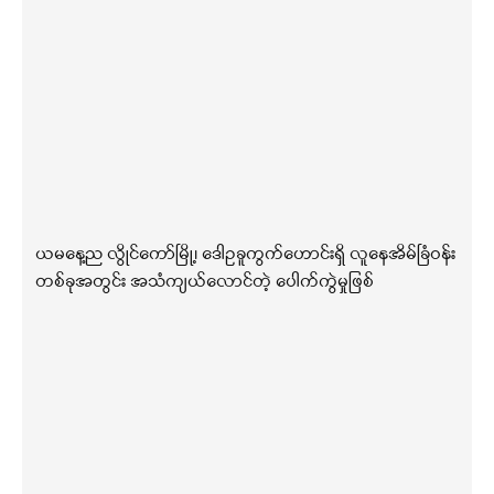
ယမနေ့ည လွိုင်ကော်မြို့၊ ဒေါဥခူကွက်ဟောင်းရှိ လူနေအိမ်ခြံဝန်း
တစ်ခုအတွင်း အသံကျယ်လောင်တဲ့ ပေါက်ကွဲမှုဖြစ်