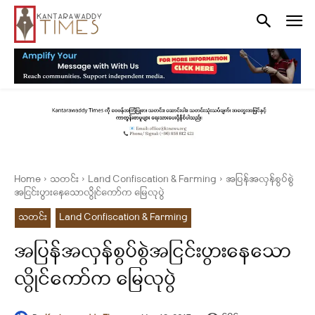
Home
သတင်း
Land Confiscation & Farming
အပြန်အလှန်စွပ်စွဲ
အငြင်းပွားနေသောလွိုင်ကော်က မြေလုပွဲ
သတင်း
Land Confiscation & Farming
အပြန်အလှန်စွပ်စွဲအငြင်းပွားနေသော
လွိုင်ကော်က မြေလုပွဲ