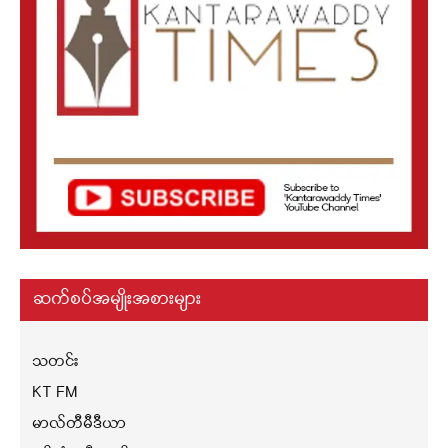
ဆက်စပ်အမျိုးအစားများ
သတင်း
KT FM
မာလ်တီမီဒီယာ