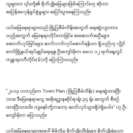
သူများက ၎င်းတို့၏ စိုက်ပျိုးမြေများဖြစ်ကြောင်းဟု ဆိုကာ
အပြန်အလှန်စွပ်စွဲမှုများ အငြင်းပွားနေကြသည်။
ယင်းမြေနေရာများသည် မြို့ပြစီမံကိန်းအတွက် ရေးဆွဲလျာထား
သည့်အတွက် မြေနေရာတိုင်းတာခြင်း၊ အဆောက်အဦးများ
ဆောက်လုပ်ခြင်းများ ဆက်လက်လုပ်ဆောင်ရန်သာ ရှိသည်ဟု လွိုင်
ကော်မြို့နယ်အုပ်ချုပ်ရေးမှူး ဦးကျော်မိုးက မေလ ၁၂ ရက်နေ့တွင်
ကန္တာရဝတီတိုင်း(မ်)ကို ပြောကြားသည်။
“၂၀၁၃ ကတည်းက Town Plan (မြို့ပြစီမံကိန်း) ရေးဆွဲထားပြီး
သား။ ဒီမြေနေရာတွေ အစိုးရဌာနဆိုင်ရာရုံး ၃၄ ရုံး အတွက် စီစဉ်
ထားပြီးသားပါ။ ကျနော်တို့ကတော့ ဆက်လုပ်သွားဖို့ပဲရှိမယ်။” ဟု ဦး
ကျော်မိုးက ပြောသည်။
ယင်းမြေနေရာများအပေါ် မိမိတို့မှ စိုက်ပျိုးသီးနှံများ စိုက်ပျိုးခဲ့သော