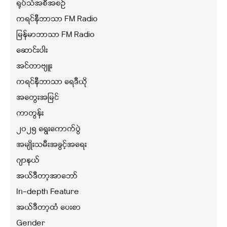
ရုပ်သံအစီအစဉ်
ကရင်နီဘာသာ FM Radio
မြန်မာဘာသာ FM Radio
ဆောင်းပါး
အင်တာဗျူး
ကရင်နီဘာသာ ရေဒီယို
အတွေးအမြင်
ကာတွန်း
၂၀၂၅ ရွေးကောက်ပွဲ
အမျိုးသမီးအခွင့်အရေး
ဂျာနယ်
အယ်ဒီတာ့အာဘော်
In-depth Feature
အယ်ဒီတာ့ထံ ပေးစာ
Gender