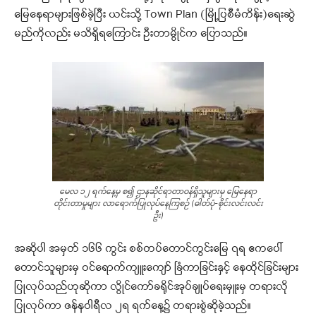
မြေနေရာများဖြစ်ခဲ့ပြီး ယင်းသို့ Town Plan (မြို့ပြစီမံကိန်း)ရေးဆွဲ
မည်ကိုလည်း မသိရှိရကြောင်း ဦးတာမွိုင်က ပြောသည်။
မေလ ၁၂ ရက်နေ့မှ စ၍ ဌာနဆိုင်ရာတာဝန်ရှိသူများမှ မြေနေရာ
တိုင်းတာမှုများ လာရောက်ပြုလုပ်နေကြစဉ် (ဓါတ်ပုံ-စိုင်းလင်းလင်း
ဦး)
အဆိုပါ အမှတ် ၁၆၆ ကွင်း စစ်တပ်တောင်ကွင်းမြေ ၇ရ ဧကပေါ်
တောင်သူများမှ ဝင်ရောက်ကျူးကျော် ခြံကာခြင်းနှင့် နေထိုင်ခြင်းများ
ပြုလုပ်သည်ဟုဆိုကာ လွိုင်ကော်ခရိုင်အုပ်ချုပ်ရေးမှူးမှ တရားလို
ပြုလုပ်ကာ ဇန်နဝါရီလ ၂ရ ရက်နေ့၌ တရားစွဲဆိုခဲ့သည်။