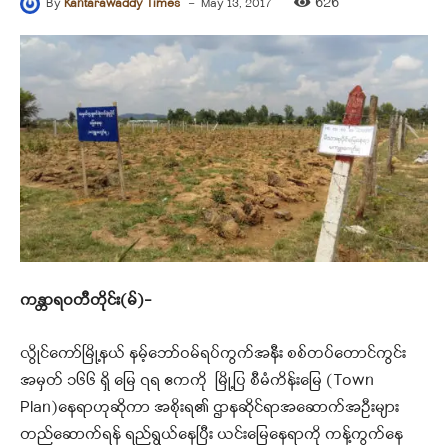
-
626
By
Kantarawaddy Times
May 13, 2017
ကန္တာရဝတီတိုင်း(မ်)-
လွိုင်ကော်မြို့နယ် နမ့်ဘော်ဝမ်ရပ်ကွက်အနီး စစ်တပ်တောင်ကွင်း
အမှတ် ၁၆၆ ရှိ မြေ ၇ရ ဧကကို မြို့ပြ စီမံကိန်းမြေ (Town
Plan)နေရာဟုဆိုကာ အစိုးရ၏ ဌာနဆိုင်ရာအဆောက်အဦးများ
တည်ဆောက်ရန် ရည်ရွယ်နေပြီး ယင်းမြေနေရာကို ကန့်ကွက်နေ