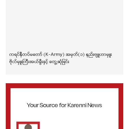
ကရင်နီတပ်မတော် (K-Army) အမှတ်(၁) နည်းဗျူဟာမှူး
ဗိုလ်မှူးကြီးအယ်မွီးနှင့် တွေ့ဆုံခြင်း