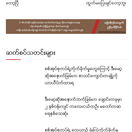
တော့ပြီ
ထွက်မပြေးချင်တော့ဘူး
ဆက်စပ်သတင်းများ
စစ်အုပ်စုတပ်ရဲ့တိုက်ခိုက်မှုတွေကြောင့် ဒီးမော့
ဆိုအနောက်ခြမ်းက စာသင်ကျောင်းတချို့ကို
ယာယီပိတ်ထားရ
ဒီးမော့ဆိုအနောက်ဘက်ခြမ်းက ချောင်းတခုမှာ
၂ နှစ်ဝန်းကျင် ကလေးငယ်တဦး မတော်တဆ
ရေနစ်သေဆုံး
စစ်အုပ်စုတပ်ရဲ့ လေယာဉ် ဗုံးကြဲတိုက်ခိုက်မှု