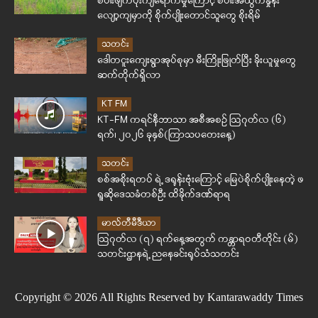
စပါးဖျက်ပိုးကျရောက်မှုကြောင့် စပါးအထွက်နှုန်း
လျော့ကျမှာကို စိုက်ပျိုးတောင်သူတွေ စိုးရိမ်
သတင်း
ဒေါတငူးကျေးရွာအုပ်စုမှာ မီးကြိုးဖြုတ်ပြီး ခိုးယူမှုတွေ
ဆက်တိုက်ရှိလာ
KT FM
KT-FM ကရင်နီဘာသာ အစီအစဉ် ဩဂုတ်လ (၆)
ရက်၊ ၂၀၂၆ ခုနှစ်(ကြာသပတေးနေ့)
သတင်း
စစ်အစိုးရတပ် ရဲ့ ဒရုန်းဗုံးကြောင့် မြေပဲစိုက်ပျိုးနေတဲ့ ဖ
ရူဆိုဒေသခံတစ်ဦး ထိခိုက်ဒဏ်ရာရ
မာလ်တီမီဒီယာ
ဩဂုတ်လ (၇) ရက်နေ့အတွက် ကန္တာရဝတီတိုင်း (မ်)
သတင်းဌာနရဲ့ ညနေခင်းရုပ်သံသတင်း
Copyright © 2026 All Rights Reserved by Kantarawaddy Times