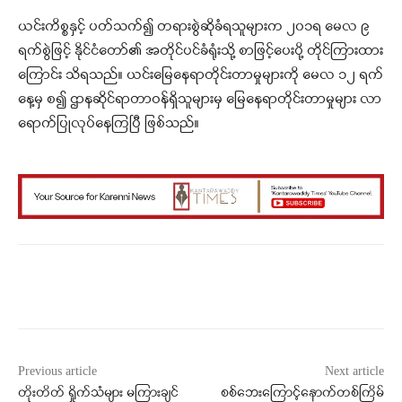
ယင်းကိစ္စနှင့် ပတ်သက်၍ တရားစွဲဆိုခံရသူများက ၂၀၁ရ မေလ ၉
ရက်စွဲဖြင့် နိုင်ငံတော်၏ အတိုင်ပင်ခံရုံးသို့ စာဖြင့်ပေးပို့ တိုင်ကြားထား
ကြောင်း သိရသည်။ ယင်းမြေနေရာတိုင်းတာမှုများကို မေလ ၁၂ ရက်
နေ့မှ စ၍ ဌာနဆိုင်ရာတာဝန်ရှိသူများမှ မြေနေရာတိုင်းတာမှုများ လာ
ရောက်ပြုလုပ်နေကြပြီ ဖြစ်သည်။
Facebook
X
WhatsApp
Previous article
Next article
တိုးတိတ် ရှိုက်သံများ မကြားချင်
စစ်ဘေးကြောင့်နောက်တစ်ကြိမ်