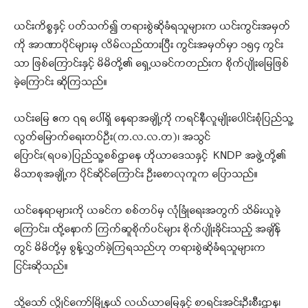
ယင်းကိစ္စနှင့် ပတ်သက်၍ တရားစွဲဆိုခံရသူများက ယင်းကွင်းအမှတ်
ကို အာဏာပိုင်များမှ လိမ်လည်ထားပြီး ကွင်းအမှတ်မှာ ၁၅၄ ကွင်း
သာ ဖြစ်ကြောင်းနှင့် မိမိတို့၏ ရှေ့ယခင်ကတည်းက စိုက်ပျိုးမြေဖြစ်
ခဲ့ကြောင်း ဆိုကြသည်။
ယင်းမြေ ဧက ၇ရ ပေါ်ရှိ နေရာအချို့ကို ကရင်နီလူမျိုးပေါင်းစုံပြည်သူ့
လွတ်မြောက်ရေးတပ်ဦး(က.လ.လ.တ)၊ အသွင်
ပြောင်း(ရပခ)ပြည်သူ့စစ်ဌာနေ ဟိုယာဒေသနှင့် KNDP အဖွဲ့တို့၏
မိသာစုအချို့က ပိုင်ဆိုင်ကြောင်း ဦးစောလုကူက ပြောသည်။
ယင်နေရာများကို ယခင်က စစ်တပ်မှ လုံခြုံရေးအတွက် သိမ်းယူခဲ့
ကြောင်း၊ ထို့နောက် ကြက်ဆူစိုက်ပင်များ စိုက်ပျိုးခိုင်းသည့် အချိန်
တွင် မိမိတို့မှ စွန့်လွှတ်ခဲ့ကြရသည်ဟု တရားစွဲဆိုခံရသူများက
ငြင်းဆိုသည်။
သို့သော် လွိုင်ကော်မြို့နယ် လယ်ယာမြေနှင့် စာရင်းအင်းဦးစီးဌာန၊