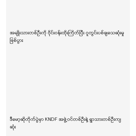
အမျိုးသားတစ်ဦးကို ဝိုင်းဝန်းထိုးကြိတ်ပြီး ဂူတွင်းပစ်ချသေဆုံးမှု
ဖြစ်ပွား
ဒီမော့ဆိုတိုက်ပွဲမှာ KNDF အဖွဲ့ဝင်တစ်ဦးနဲ့ ရွာသားတစ်ဦးကျ
ဆုံး