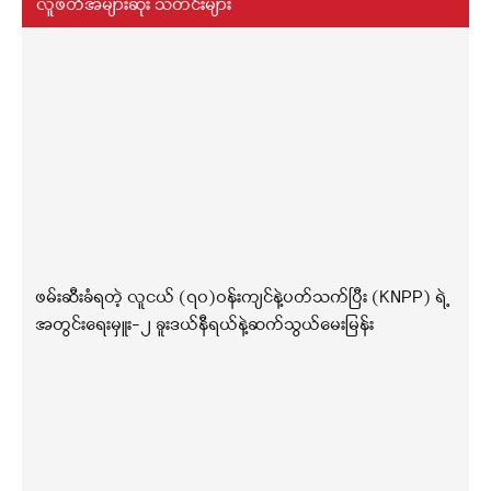
လူဖတ်အများဆုံး သတင်းများ
ဖမ်းဆီးခံရတဲ့ လူငယ် (၇၀)ဝန်းကျင်နဲ့ပတ်သက်ပြီး (KNPP) ရဲ့
အတွင်းရေးမှူး-၂ ခူးဒယ်နီရယ်နဲ့ဆက်သွယ်မေးမြန်း