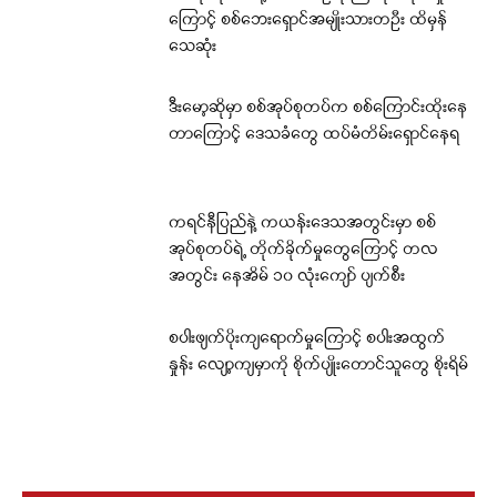
ကြောင့် စစ်ဘေးရှောင်အမျိုးသားတဦး ထိမှန်
သေဆုံး
ဒီးမော့ဆိုမှာ စစ်အုပ်စုတပ်က စစ်ကြောင်းထိုးနေ
တာကြောင့် ဒေသခံတွေ ထပ်မံတိမ်းရှောင်နေရ
ကရင်နီပြည်နဲ့ ကယန်းဒေသအတွင်းမှာ စစ်
အုပ်စုတပ်ရဲ့ တိုက်ခိုက်မှုတွေကြောင့် တလ
အတွင်း နေအိမ် ၁၀ လုံးကျော် ပျက်စီး
စပါးဖျက်ပိုးကျရောက်မှုကြောင့် စပါးအထွက်
နှုန်း လျော့ကျမှာကို စိုက်ပျိုးတောင်သူတွေ စိုးရိမ်