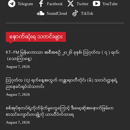
Telegram
Facebook
Twitter
YouTube
SoundCloud
TikTok
နောက်ဆုံးရ သတင်းများ
KT-FM မြန်မာဘာသာ အစီအစဉ် ၂၀၂၆ ခုနှစ်၊ ဩဂုတ်လ ( ၇ ) ရက်၊
(သောကြာနေ့)
August 7, 2026
ဩဂုတ်လ (၇) ရက်နေ့အတွက် ကန္တာရဝတီတိုင်း (မ်) သတင်းဌာနရဲ့
ညနေခင်းရုပ်သံသတင်း
August 7, 2026
စစ်အုပ်စုတပ်ရဲ့တိုက်ခိုက်မှုတွေကြောင့် ဒီးမော့ဆိုအနောက်ခြမ်းက
စာသင်ကျောင်းတချို့ကို ယာယီပိတ်ထားရ
August 7, 2026