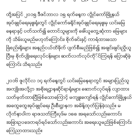
ထို့အပြင် ၂၀၁၅ ဒီဇင်ဘာလ ၁၅ ရက်နေ့က လွိုင်ကော်မြို့နယ်
အုပ်ချုပ်ရေးမှူးရုံးတွင် လွိုင်ကော်ခရိုင်အုပ်ချုပ်ရေးမှူးမှ ယင်းမြေ
နေရာနှင့် ပတ်သက်၍ တောင်သူများကို ခေါ်ယူတွေ့ဆုံကာ မြေများ
ကို သိမ်းယူမည်မဟုတ်ကြောင်း၊ စိုက်ခင်းနှင့် ကာရံထားသော
ခြံစည်းရိုးများ အနည်ငယ်ထိခိုက် ပျက်စီးမည်ဖြစ်၍ အချင်းချင်းညှိယူ
ပြီးမှ စိုက်ပျိုးရေးလုပ်ငန်းများ ဆက်လက်လုပ်ကို်င်ကြရန် ပြောဆိုခဲ့
ကြောင်း သိရသည်။
၂၀၁၆ ဇူလိုင်လ ၁၄ ရက်နေ့တွင် ယင်းမြေနေရာတွင် အများပြည်သူ
အကျိုးအလို့ငှာ အစိုးရဌာနဆိုင်ရာရုံးများ ဆောက်လုပ်ရန် လျာထား
သတ်မှတ်ထားပြီဖြစ်သောကြောင့် မကျူးကျော်ရန် လွိုင်ကော်မြို့နယ်
အထွေထွေအုပ်ချုပ်ရေး ဦးစီးဌာနက အမိန့်ထုတ်ပြန်ခဲ့သည်။ မ
လိုက်နာပါက ရာဇသတ်ကြီးပုဒ်မ ၁၈၈ အရသော်လည်းကောင်း
အခြားဥပဒေတရပ်ရပ်သော်လည်းကောင်း အရေးယူမည်ဖြစ်ကြောင်း
ကြေညာထားသည်။