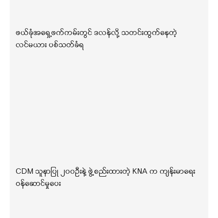
ဖယ်ခုံအရှေ့ဖက်ကမ်းတွင် ဒလန်လို့ သတင်းထွက်နေတဲ့
လင်မယား ပစ်သတ်ခံရ
CDM သူနာပြု ၂၀၀ဦးနဲ့ ဖွဲ့စည်းထားတဲ့ KNA က ကျန်းမာရေး
ဝန်ဆောင်မှုပေး