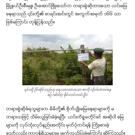
မြို့နယ်ဦးစီးမှူး ဦးအောင်ဖြိုးသော်က တရားစွဲဆိုထားသော ယင်းမြေ
နေရာသည် ၎င်းတို့၏ စာရင်းအင်းတွင် အကွက်အမှတ် ၁၆၆ သာ
ဖြစ်ကြောင်း တုန့်ပြန်သည်။
၎င်းတို့ ပိုင်ဆိုင်သည်ဟု ရေးသားထားသော စာကို လိုက်လံကပ်နေ
စဉ် (ဓါတ်ပုံ-စိုင်းလင်းလင်းဦး)
တရားစွဲဆိုခံရသူများက မိမိတို့၏ စိုက်ပျိုးမြေနေရာများကို မ
တရားသဖြင့် သိမ်းယူခြင်းခံခဲ့ရပြီး ယင်းကိစ္စမတိုင်ခင် အဆိုပါ မြေ
များကို လုပ်ထုံးလုပ်နည်းအတိုင်း မှတ်ပုံတင်ရန် ကြိုးစားခဲ့
သော်လည်း တာဝန်ရှိသူများမှ မျက်ကွယ်ပြုခဲ့ကြောင်း ဆိုကြသည်။