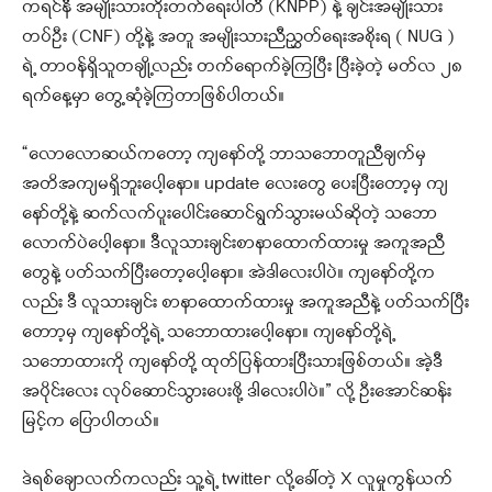
ကရင်နီ အမျိုးသားတိုးတက်ရေးပါတီ (KNPP) နဲ့ ချင်းအမျိုးသား
တပ်ဦး (CNF) တို့နဲ့ အတူ အမျိုးသားညီညွှတ်ရေးအစိုးရ ( NUG )
ရဲ့ တာဝန်ရှိသူတချို့လည်း တက်ရောက်ခဲ့ကြပြီး ပြီးခဲ့တဲ့ မတ်လ ၂၈
ရက်နေ့မှာ တွေ့ဆုံခဲ့ကြတာဖြစ်ပါတယ်။
“လောလောဆယ်ကတော့ ကျနော်တို့ ဘာသဘောတူညီချက်မှ
အတိအကျမရှိဘူးပေါ့နော။ update လေးတွေ ပေးပြီးတော့မှ ကျ
နော်တို့နဲ့ ဆက်လက်ပူးပေါင်းဆောင်ရွက်သွားမယ်ဆိုတဲ့ သဘော
လောက်ပဲပေါ့နော။ ဒီလူသားချင်းစာနာထောက်ထားမှု အကူအညီ
တွေနဲ့ ပတ်သက်ပြီးတော့ပေါ့နော။ အဲဒါလေးပါပဲ။ ကျနော်တို့က
လည်း ဒီ လူသားချင်း စာနာထောက်ထားမှု အကူအညီနဲ့ ပတ်သက်ပြီး
တောာ့မှ ကျနော်တို့ရဲ့ သဘောထားပေါ့နော။ ကျနော်တို့ရဲ့
သဘောထားကို ကျနော်တို့ ထုတ်ပြန်ထားပြီးသားဖြစ်တယ်။ အဲ့ဒီ
အပိုင်းလေး လုပ်ဆောင်သွားပေးဖို့ ဒါလေးပါပဲ။” လို့ ဦးအောင်ဆန်း
မြင့်က ပြောပါတယ်။
ဒဲရစ်ချောလက်ကလည်း သူ့ရဲ့ twitter လို့ခေါ်တဲ့ X လူမှုကွန်ယက်