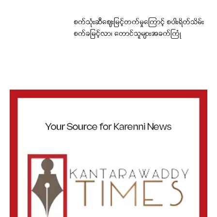
စက်သုံးဆီဈေးမြင့်တက်မှုကြောင့် စပါးရိတ်သိမ်း
စက်ခမြင့်လာ၊ တောင်သူများအခက်ကြုံ