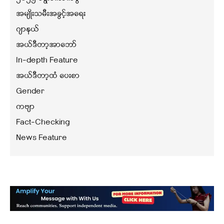
အမျိုးသမီးအခွင့်အရေး
ဂျာနယ်
အယ်ဒီတာ့အာဘော်
In-depth Feature
အယ်ဒီတာ့ထံ ပေးစာ
Gender
ကဗျာ
Fact-Checking
News Feature