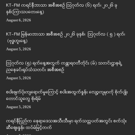
KT-FM ကရင်နီဘာသာ အစီအစဉ် ဩဂုတ်လ (၆) ရက်၊ ၂၀၂၆ ခု
နှစ်(ကြာသပတေးနေ့)
August 6, 2026
KT-FM မြန်မာဘာသာ အစီအစဉ် ၂၀၂၆ ခုနှစ်၊ ဩဂုတ်လ ( ၅ ) ရက်၊
(ဗုဒ္ဓဟူးနေ့)
August 5, 2026
ဩဂုတ်လ (၅) ရက်နေ့အတွက် ကန္တာရဝတီတိုင်း (မ်) သတင်းဌာနရဲ့
ညနေခင်းရုပ်သံသတင်း အစီအစဉ်
August 5, 2026
စပါးဖျက်ပိုးကျရောက်မှုကြောင့် စပါးအထွက်နှုန်း လျော့ကျမှာကို စိုက်ပျိုး
တောင်သူတွေ စိုးရိမ်
August 5, 2026
ကရင်နီပြည်က နေရာဒေသအသီးသီးမှာ ရက်သတ္တပတ်အတွင်း စက်သုံး
ဆီဈေးနှုန်း ထပ်မံမြင့်တက်