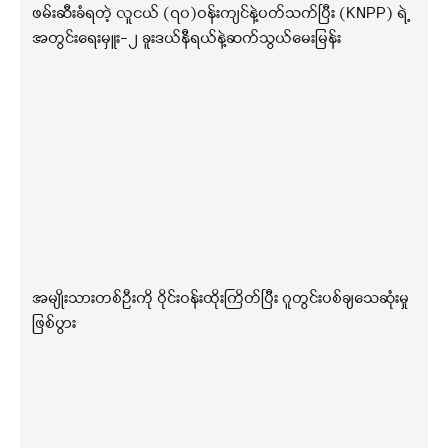
ဖမ်းဆီးခံရတဲ့ လူငယ် (၇၀)ဝန်းကျင်နဲ့ပတ်သက်ပြီး (KNPP) ရဲ့
အတွင်းရေးမှူး-၂ ခူးဒယ်နီရယ်နဲ့ဆက်သွယ်မေးမြန်း
အမျိုးသားတစ်ဦးကို ဝိုင်းဝန်းထိုးကြိတ်ပြီး ဂူတွင်းပစ်ချသေဆုံးမှု
ဖြစ်ပွား