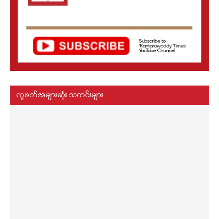
လူဖတ်အများဆုံး သတင်းများ