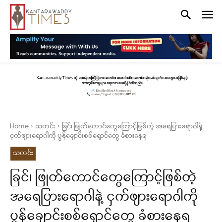
Home
သတင်း
ခြင်၊ ဖြုတ်ကောင်တွေကြောင့်ဖြစ်တဲ့ အရေပြားရောဂါနဲ့
ငှက်ဖျားရောဂါကို ပွန်ချောင်းစစ်ရှောင်တွေ ခံစားနေရ
သတင်း
ခြင်၊ ဖြုတ်ကောင်တွေကြောင့်ဖြစ်တဲ့
အရေပြားရောဂါနဲ့ ငှက်ဖျားရောဂါကို
ပွန်ချောင်းစစ်ရှောင်တွေ ခံစားနေရ