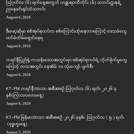
ဩဂုတ်လ (၆) ရက်နေ့အတွက် ကန္တာရဝတီတိုင်း (မ်) သတင်းဌာနရဲ့
ညနေခင်းရုပ်သံသတင်း
August 6, 2026
ဒီးမော့ဆိုမှာ စစ်အုပ်စုတပ်က စစ်ကြောင်းထိုးနေတာကြောင့် ဒေသခံတွေ
ထပ်မံတိမ်းရှောင်နေရ
August 6, 2026
ကရင်နီပြည်နဲ့ ကယန်းဒေသအတွင်းမှာ စစ်အုပ်စုတပ်ရဲ့ တိုက်ခိုက်မှုတွေ
ကြောင့် တလအတွင်း နေအိမ် ၁၀ လုံးကျော် ပျက်စီး
August 6, 2026
KT-FM ကရင်နီဘာသာ အစီအစဉ် ဩဂုတ်လ (၆) ရက်၊ ၂၀၂၆ ခု
နှစ်(ကြာသပတေးနေ့)
August 6, 2026
KT-FM မြန်မာဘာသာ အစီအစဉ် ၂၀၂၆ ခုနှစ်၊ ဩဂုတ်လ ( ၅ ) ရက်၊
(ဗုဒ္ဓဟူးနေ့)
August 5, 2026