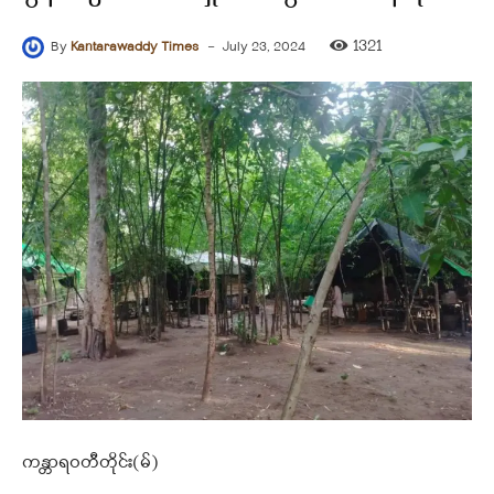
-
1321
By
Kantarawaddy Times
July 23, 2024
ကန္တာရဝတီတိုင်း(မ်)