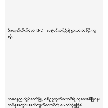
ဒီမော့ဆိုတိုက်ပွဲမှာ KNDF အဖွဲ့ဝင်တစ်ဦးနဲ့ ရွာသားတစ်ဦးကျ
ဆုံး
ယမနေ့ည လွိုင်ကော်မြို့၊ ဒေါဥခူကွက်ဟောင်းရှိ လူနေအိမ်ခြံဝန်း
တစ်ခုအတွင်း အသံကျယ်လောင်တဲ့ ပေါက်ကွဲမှုဖြစ်