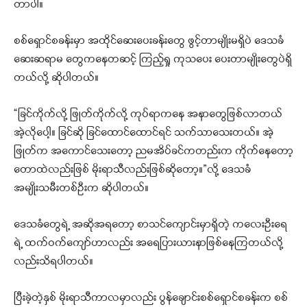
တာပါ။
စစ်ရှောင်စခန်းမှာ အထိုင်ဆေးပေးခန်းတွေ ဖွင့်တာမျိုးမရှိပဲ ဒေသခံ
ဆေးဆရာမ တွေကနေတဆင့် ကြည့်ရှု ကုသပေး ပေးတာမျိုးတွေပဲရှိ
တယ်လို့ ဆိုပါတယ်။
“ခြင်ကိုက်လို့ ဖြုတ်ကိုက်လို့ ကုပ်ရာကနေ အနာတွေဖြစ်လာတယ်
အဲ့လိုပေါ့။ ခြင်ဆို ခြင်ထောင်ထောင်ရင် သက်သာသေးတယ်။ အဲ့
ဖြုတ်က အကောင်သေးတော့ ညမအိပ်ခင်ကတည်းက ကိုက်နေတော့
တောထဲလည်းဖြစ် မိုးရာသီလည်းဖြစ်ဆိုတော့။”လို့ ဒေသခံ
အမျိုးသမီးတစ်ဦးက ဆိုပါတယ်။
ဒေသခံတွေရဲ့ အဆိုအရတော့ စာသင်ကျောင်းမှာရှိတဲ့ ကလေးဦးရေ
ရဲ့ ထက်ဝက်ကျော်ဟာလည်း အရေပြားယားနာဖြစ်နေကြတယ်လို့
လည်းသိရပါတယ်။
ပြီးခဲ့တဲ့နှစ် မိုးရာသီကာလမှာလည်း ပွန်ချောင်းစစ်‌ရှောင်စခန်းက စစ်