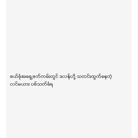
ဖယ်ခုံအရှေ့ဖက်ကမ်းတွင် ဒလန်လို့ သတင်းထွက်နေတဲ့
လင်မယား ပစ်သတ်ခံရ