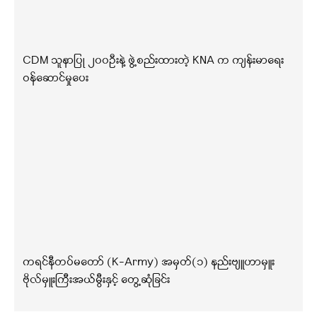
CDM သူနာပြု ၂၀၀ဦးနဲ့ ဖွဲ့စည်းထားတဲ့ KNA က ကျန်းမာရေး
ဝန်ဆောင်မှုပေး
ကရင်နီတပ်မတော် (K-Army) အမှတ်(၁) နည်းဗျူဟာမှူး
ဗိုလ်မှူးကြီးအယ်မွီးနှင့် တွေ့ဆုံခြင်း