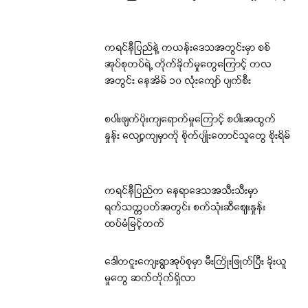
ကရင်နီပြည်နဲ့ ကယန်းဒေသအတွင်းမှာ စစ်
အုပ်စုတပ်ရဲ့ တိုက်ခိုက်မှုတွေကြောင့် တလ
အတွင်း နေအိမ် ၁၀ လုံးကျော် ပျက်စီး
စပါးဖျက်ပိုးကျရောက်မှုကြောင့် စပါးအထွက်
နှုန်း လျော့ကျမှာကို စိုက်ပျိုးတောင်သူတွေ စိုးရိမ်
ကရင်နီပြည်က နေရာဒေသအသီးသီးမှာ
ရက်သတ္တပတ်အတွင်း စက်သုံးဆီဈေးနှုန်း
ထပ်မံမြင့်တက်
ဒေါတငူးကျေးရွာအုပ်စုမှာ မီးကြိုးဖြုတ်ပြီး ခိုးယူ
မှုတွေ ဆက်တိုက်ရှိလာ