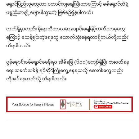
ရှောင်ပြည်သူတွေဟာ တောင်ကျရေကြီးတာကြောင့် စစ်ရှောင်တဲနဲ့
ပစ္စည်းတချို့ မျောပါသွားတဲ့ ဖြစ်စဉ်ရှိခဲ့ပါတယ်။
လက်ရှိမှာလည်း မိုးရာသီကာလမှာချောင်းရေမြင့်တက်လာမှုတွေ
ကြောင့် မသန့်ရှင်းတဲ့ရေတွေ သောက်သုံးနေရတာရှိတယ်လို့လည်း
သိရပါတယ်။
ပွန်ချောင်းစစ်ရှောင်စခန်းမှာ အိမ်ခြေ (၆၀၀)ကျော်ရှိပြီး စားဝတ်နေ
ရေး အခက်အခဲနဲ့ ရင်ဆိုင်ကြုံတွေ့နေရသလို ဆေးဝါးတွေလည်း
လိုအပ်နေတယ်လို့ သိရပါတယ်။
Facebook
X
WhatsApp