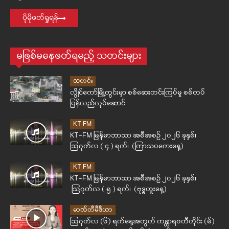
ပိုမိုဖတ်ရှုရန်
မဖြစ်မနေဖတ်ရမည့် သတင်းများ
သတင်း
လွိုင်ကော်မြို့တွင်းမှာ စစ်ဆေးတင်းကြပ်မှု စစ်တပ်
ပြန်လည်လုပ်ဆောင်
KT FM
KT-FM မြန်မာဘာသာ အစီအစဉ် ၂၀၂၆ ခုနှစ်၊
ဩဂုတ်လ ( ၄ ) ရက်၊ (ကြာသပတေးနေ့)
KT FM
KT-FM မြန်မာဘာသာ အစီအစဉ် ၂၀၂၆ ခုနှစ်၊
ဩဂုတ်လ ( ၅ ) ရက်၊ (ဗုဒ္ဓဟူးနေ့)
မာလ်တီမီဒီယာ
ဩဂုတ်လ (၆) ရက်နေ့အတွက် ကန္တာရဝတီတိုင်း (မ်)