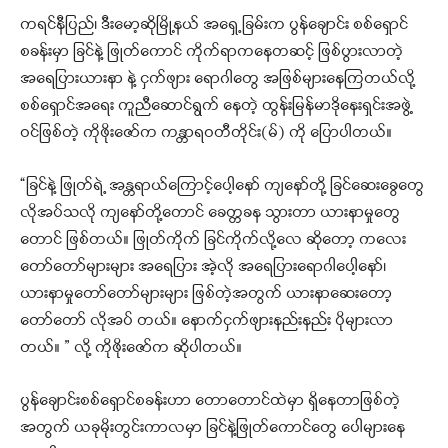
ကရင်နီပြည်၊ ဒီးမော့ဆိုမြို့နယ် အရှေ့ခြမ်းက ပွန်ချောင်း စစ်ရှောင်
စခန်းမှာ ခြင်နဲ့ ဖြုတ်ကောင် ကိုက်ရာကနေတဆင့် ဖြစ်ပွားလာတဲ့
အရေပြားယားနာ နဲ့ ငှက်ဖျား ရောဂါတွေ အဖြစ်များနေကြတယ်လို့
စစ်ရှောင်အရေး ကူညီဆောင်ရွက် နေတဲ့ ထွန်းမြန်မာဒိုနေးရှင်းအဖွဲ့
ဝင်ဖြစ်တဲ့ ကိုဖိုးဇော်က ကန္တာရဝတီတိုင်း(မ်) ကို ပြောပါတယ်။
“ခြင်နဲ့ ဖြုတ်ရဲ့ အန္တရာယ်ကြောင့်ပေါ့နော် ကျနော်တို့ ခြင်ဆေးခွေတွေ
လိုအပ်သလို ကျနော်တို့တောင် ခေတ္တခန သွားတာ ယားနာမှုတွေ
တောင် ဖြစ်တယ်။ ဖြုတ်ကိုက် ခြင်ကိုက်လို့လေ ဆိုတော့ ကလေး
တော်တော်များများ အရေပြား အဲ့လို အရေပြားရောဂါပေါ့နော်၊
ယားနာမှုတော်တော်များများ ဖြစ်တဲ့အတွက် ယားနာဆေးတော့
တော်တော် လိုအပ် တယ်။ နောက်ငှက်ဖျားနည်းနည်း ပိုများလာ
တယ်။ ” လို့ ကိုဖိုးဇော်က ဆိုပါတယ်။
ပွန်ချောင်းစစ်ရှောင်စခန်းဟာ တောတောင်ထဲမှာ ရှိနေတာဖြစ်တဲ့
အတွက် ယခုမိုးတွင်းကာလမှာ ခြင်နဲ့ဖြုတ်ကောင်တွေ ပေါများနေ