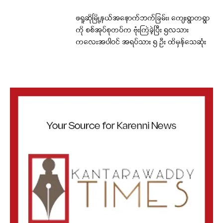
ဖရူဆိုမြို့နယ်အနောက်ဘက်ခြမ်း၊ ကျေးရွာတရွာ
ကို စစ်အုပ်စုတပ်က ဗုံးကြဲခဲ့ပြီး ၅လသား
ကလေးအပါဝင် အရပ်သား ၅ ဦး ထိမှန်သေဆုံး