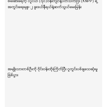
ဖမ်းဆီးခံရတဲ့ လူငယ် (၇၀)ဝန်းကျင်နဲ့ပတ်သက်ပြီး (KNPP) ရဲ့
အတွင်းရေးမှူး-၂ ခူးဒယ်နီရယ်နဲ့ဆက်သွယ်မေးမြန်း
အမျိုးသားတစ်ဦးကို ဝိုင်းဝန်းထိုးကြိတ်ပြီး ဂူတွင်းပစ်ချသေဆုံးမှု
ဖြစ်ပွား