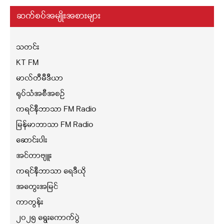
ဆက်စပ်အမျိုးအစားများ
သတင်း
KT FM
မာလ်တီမီဒီယာ
ရုပ်သံအစီအစဉ်
ကရင်နီဘာသာ FM Radio
မြန်မာဘာသာ FM Radio
ဆောင်းပါး
အင်တာဗျူး
ကရင်နီဘာသာ ရေဒီယို
အတွေးအမြင်
ကာတွန်း
၂၀၂၅ ရွေးကောက်ပွဲ