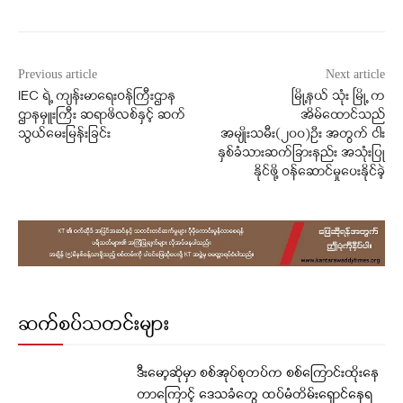
Previous article
Next article
IEC ရဲ့ ကျန်းမာရေးဝန်ကြီးဌာန
မြို့နယ် သုံး မြို့ က
ဌာနမှူးကြီး ဆရာဖိလစ်နှင့် ဆက်
အိမ်ထောင်သည်
သွယ်မေးမြန်းခြင်း
အမျိုးသမီး(၂၀၀)ဦး အတွက် ငါး
နှစ်ခံသားဆက်ခြားနည်း အသုံးပြု
နိုင်ဖို့ ဝန်ဆောင်မှုပေးနိုင်ခဲ့
ဆက်စပ်သတင်းများ
ဒီးမော့ဆိုမှာ စစ်အုပ်စုတပ်က စစ်ကြောင်းထိုးနေ
တာကြောင့် ဒေသခံတွေ ထပ်မံတိမ်းရှောင်နေရ