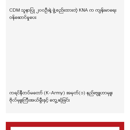
CDM သူနာပြု ၂၀၀ဦးနဲ့ ဖွဲ့စည်းထားတဲ့ KNA က ကျန်းမာရေး
ဝန်ဆောင်မှုပေး
ကရင်နီတပ်မတော် (K-Army) အမှတ်(၁) နည်းဗျူဟာမှူး
ဗိုလ်မှူးကြီးအယ်မွီးနှင့် တွေ့ဆုံခြင်း