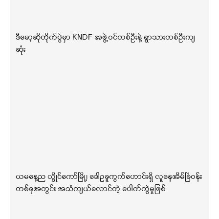
ဒီမော့ဆိုတိုက်ပွဲမှာ KNDF အဖွဲ့ဝင်တစ်ဦးနဲ့ ရွာသားတစ်ဦးကျ
ဆုံး
ယမနေ့ည လွိုင်ကော်မြို့၊ ဒေါဥခူကွက်ဟောင်းရှိ လူနေအိမ်ခြံဝန်း
တစ်ခုအတွင်း အသံကျယ်လောင်တဲ့ ပေါက်ကွဲမှုဖြစ်