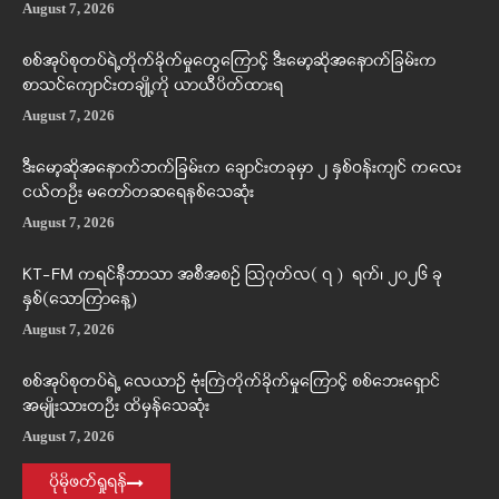
August 7, 2026
စစ်အုပ်စုတပ်ရဲ့တိုက်ခိုက်မှုတွေကြောင့် ဒီးမော့ဆိုအနောက်ခြမ်းက
စာသင်ကျောင်းတချို့ကို ယာယီပိတ်ထားရ
August 7, 2026
ဒီးမော့ဆိုအနောက်ဘက်ခြမ်းက ချောင်းတခုမှာ ၂ နှစ်ဝန်းကျင် ကလေး
ငယ်တဦး မတော်တဆရေနစ်သေဆုံး
August 7, 2026
KT-FM ကရင်နီဘာသာ အစီအစဉ် ဩဂုတ်လ( ၇ ) ရက်၊ ၂၀၂၆ ခု
နှစ်(သောကြာနေ့)
August 7, 2026
စစ်အုပ်စုတပ်ရဲ့ လေယာဉ် ဗုံးကြဲတိုက်ခိုက်မှုကြောင့် စစ်ဘေးရှောင်
အမျိုးသားတဦး ထိမှန်သေဆုံး
August 7, 2026
ပိုမိုဖတ်ရှုရန်