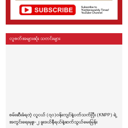
လူဖတ်အများဆုံး သတင်းများ
ဖမ်းဆီးခံရတဲ့ လူငယ် (၇၀)ဝန်းကျင်နဲ့ပတ်သက်ပြီး (KNPP) ရဲ့
အတွင်းရေးမှူး-၂ ခူးဒယ်နီရယ်နဲ့ဆက်သွယ်မေးမြန်း