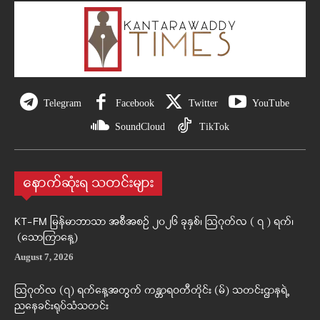
Telegram
Facebook
Twitter
YouTube
SoundCloud
TikTok
နောက်ဆုံးရ သတင်းများ
KT-FM မြန်မာဘာသာ အစီအစဉ် ၂၀၂၆ ခုနှစ်၊ ဩဂုတ်လ ( ၇ ) ရက်၊
(သောကြာနေ့)
August 7, 2026
ဩဂုတ်လ (၇) ရက်နေ့အတွက် ကန္တာရဝတီတိုင်း (မ်) သတင်းဌာနရဲ့
ညနေခင်းရုပ်သံသတင်း