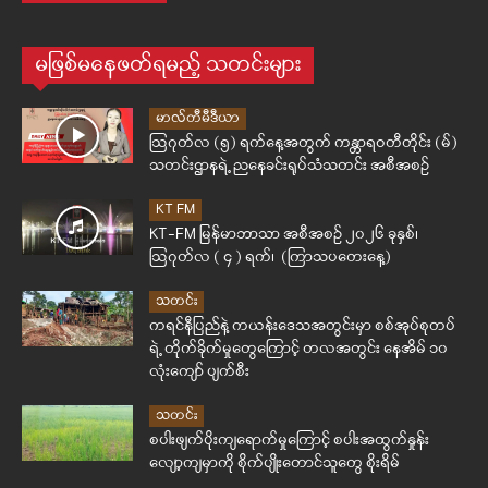
မဖြစ်မနေဖတ်ရမည့် သတင်းများ
မာလ်တီမီဒီယာ
ဩဂုတ်လ (၅) ရက်နေ့အတွက် ကန္တာရဝတီတိုင်း (မ်)
သတင်းဌာနရဲ့ ညနေခင်းရုပ်သံသတင်း အစီအစဉ်
KT FM
KT-FM မြန်မာဘာသာ အစီအစဉ် ၂၀၂၆ ခုနှစ်၊
ဩဂုတ်လ ( ၄ ) ရက်၊ (ကြာသပတေးနေ့)
သတင်း
ကရင်နီပြည်နဲ့ ကယန်းဒေသအတွင်းမှာ စစ်အုပ်စုတပ်
ရဲ့ တိုက်ခိုက်မှုတွေကြောင့် တလအတွင်း နေအိမ် ၁၀
လုံးကျော် ပျက်စီး
သတင်း
စပါးဖျက်ပိုးကျရောက်မှုကြောင့် စပါးအထွက်နှုန်း
လျော့ကျမှာကို စိုက်ပျိုးတောင်သူတွေ စိုးရိမ်