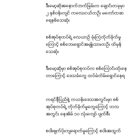
ဒီးမော့ဆိုအနောက်ဘက်ခြမ်းက ချောင်းတခုမှာ
၂ နှစ်ဝန်းကျင် ကလေးငယ်တဦး မတော်တဆ
ရေနစ်သေဆုံး
စစ်အုပ်စုတပ်ရဲ့ လေယာဉ် ဗုံးကြဲတိုက်ခိုက်မှု
ကြောင့် စစ်ဘေးရှောင်အမျိုးသားတဦး ထိမှန်
သေဆုံး
ဒီးမော့ဆိုမှာ စစ်အုပ်စုတပ်က စစ်ကြောင်းထိုးနေ
တာကြောင့် ဒေသခံတွေ ထပ်မံတိမ်းရှောင်နေရ
ကရင်နီပြည်နဲ့ ကယန်းဒေသအတွင်းမှာ စစ်
အုပ်စုတပ်ရဲ့ တိုက်ခိုက်မှုတွေကြောင့် တလ
အတွင်း နေအိမ် ၁၀ လုံးကျော် ပျက်စီး
စပါးဖျက်ပိုးကျရောက်မှုကြောင့် စပါးအထွက်