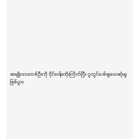
အမျိုးသားတစ်ဦးကို ဝိုင်းဝန်းထိုးကြိတ်ပြီး ဂူတွင်းပစ်ချသေဆုံးမှု
ဖြစ်ပွား