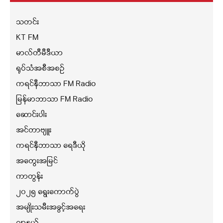
သတင်း
KT FM
မာလ်တီမီဒီယာ
ရုပ်သံအစီအစဉ်
ကရင်နီဘာသာ FM Radio
မြန်မာဘာသာ FM Radio
ဆောင်းပါး
အင်တာဗျူး
ကရင်နီဘာသာ ရေဒီယို
အတွေးအမြင်
ကာတွန်း
၂၀၂၅ ရွေးကောက်ပွဲ
အမျိုးသမီးအခွင့်အရေး
ဂျာနယ်