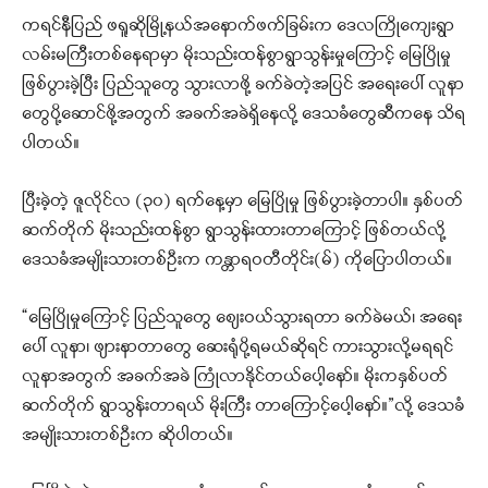
ကရင်နီပြည် ဖရူဆိုမြို့နယ်အနောက်ဖက်ခြမ်းက ဒေလကြိုကျေးရွာ
လမ်းမကြီးတစ်နေရာမှာ မိုးသည်းထန်စွာရွာသွန်းမှုကြောင့် မြေပြိုမှု
ဖြစ်ပွားခဲ့ပြီး ပြည်သူတွေ သွားလာဖို့ ခက်ခဲတဲ့အပြင် အရေးပေါ် လူနာ
တွေပို့ဆောင်ဖို့အတွက် အခက်အခဲရှိနေလို့ ဒေသခံတွေဆီကနေ သိရ
ပါတယ်။
ပြီးခဲ့တဲ့ ဇူလိုင်လ (၃၀) ရက်နေ့မှာ မြေပြိုမှု ဖြစ်ပွားခဲ့တာပါ။ နှစ်ပတ်
ဆက်တိုက် မိုးသည်းထန်စွာ ရွာသွန်းထားတာကြောင့် ဖြစ်တယ်လို့
ဒေသခံအမျိုးသားတစ်ဦးက ကန္တာရဝတီတိုင်း(မ်) ကိုပြောပါတယ်။
“မြေပြိုမှုကြောင့် ပြည်သူတွေ စျေးဝယ်သွားရတာ ခက်ခဲမယ်၊ အရေး
ပေါ် လူနာ၊ ဖျားနာတာတွေ ဆေးရုံပို့ရမယ်ဆိုရင် ကားသွားလို့မရရင်
လူနာအတွက် အခက်အခဲ ကြုံလာနိုင်တယ်ပေါ့နော်။ မိုးကနှစ်ပတ်
ဆက်တိုက် ရွာသွန်းတာရယ် မိုးကြီး တာကြောင့်ပေါ့နော်။”လို့ ဒေသခံ
အမျိုးသားတစ်ဦးက ဆိုပါတယ်။