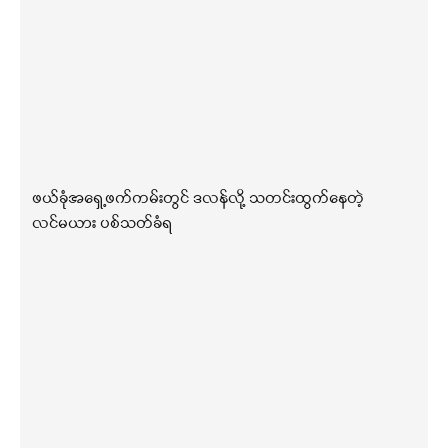
ဖယ်ခုံအရှေ့ဖက်ကမ်းတွင် ဒလန်လို့ သတင်းထွက်နေတဲ့
လင်မယား ပစ်သတ်ခံရ