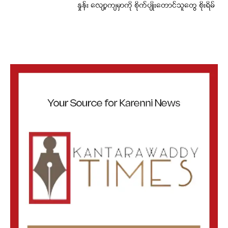
နှုန်း လျော့ကျမှာကို စိုက်ပျိုးတောင်သူတွေ စိုးရိမ်