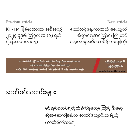
Previous article
Next article
KT-FM မြန်မာဘာသာ အစီအစဉ်
တော်လှန်ရေးကာလထဲ စျေးကွက်
၂၀၂၄ ခုနှစ်၊ ဩဂုတ်လ (၁) ရက်
စီးပွားရေးအကြောင်း ကြိုတင်
(ကြာသပတေးနေ့)
လေ့လာမှုလုပ်ဆောင်ဖို့ အရေးကြီး
ဆက်စပ်သတင်းများ
စစ်အုပ်စုတပ်ရဲ့တိုက်ခိုက်မှုတွေကြောင့် ဒီးမော့
ဆိုအနောက်ခြမ်းက စာသင်ကျောင်းတချို့ကို
ယာယီပိတ်ထားရ