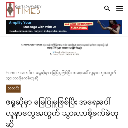
Home
သတင်း
ဖရူဆိုမှာ မြေပြိုမှုဖြစ်ပြီး အရေးပေါ် လူနာတွေအတွက်
သွားလာဖို့ခက်ခဲဟုဆို
သတင်း
ဖရူဆိုမှာ မြေပြိုမှုဖြစ်ပြီး အရေးပေါ်
လူနာတွေအတွက် သွားလာဖို့ခက်ခဲဟု
ဆို