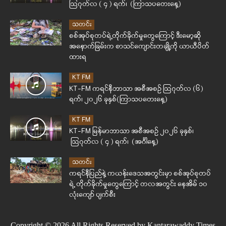
ဩဂုတ်လ ( ၄ ) ရက်၊ (ကြာသပတေးနေ့)
သတင်း
စစ်အုပ်စုတပ်ရဲ့တိုက်ခိုက်မှုတွေကြောင့် ဒီးမော့ဆို
အနောက်ခြမ်းက စာသင်ကျောင်းတချို့ကို ယာယီပိတ်
ထားရ
KT FM
KT-FM ကရင်နီဘာသာ အစီအစဉ် ဩဂုတ်လ (၆)
ရက်၊ ၂၀၂၆ ခုနှစ်(ကြာသပတေးနေ့)
KT FM
KT-FM မြန်မာဘာသာ အစီအစဉ် ၂၀၂၆ ခုနှစ်၊
ဩဂုတ်လ ( ၄ ) ရက်၊ (အင်္ဂါနေ့)
သတင်း
ကရင်နီပြည်နဲ့ ကယန်းဒေသအတွင်းမှာ စစ်အုပ်စုတပ်
ရဲ့ တိုက်ခိုက်မှုတွေကြောင့် တလအတွင်း နေအိမ် ၁၀
လုံးကျော် ပျက်စီး
Copyright © 2026 All Rights Reserved by Kantarawaddy Times