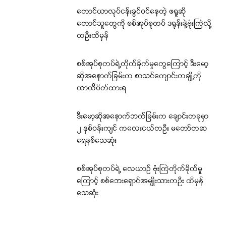
တောင်ယာလုပ်ငန်းခွင်ဝင်နေတဲ့ ဖရူဆို
တောင်သူတွေကို စစ်အုပ်စုတပ် ဒရုန်းနဲ့ဗုံးကြဲလို့
တဦးထိမှန်
စစ်အုပ်စုတပ်ရဲ့တိုက်ခိုက်မှုတွေကြောင့် ဒီးမော့
ဆိုအနောက်ခြမ်းက စာသင်ကျောင်းတချို့ကို
ယာယီပိတ်ထားရ
ဒီးမော့ဆိုအနောက်ဘက်ခြမ်းက ချောင်းတခုမှာ
၂ နှစ်ဝန်းကျင် ကလေးငယ်တဦး မတော်တဆ
ရေနစ်သေဆုံး
စစ်အုပ်စုတပ်ရဲ့ လေယာဉ် ဗုံးကြဲတိုက်ခိုက်မှု
ကြောင့် စစ်ဘေးရှောင်အမျိုးသားတဦး ထိမှန်
သေဆုံး