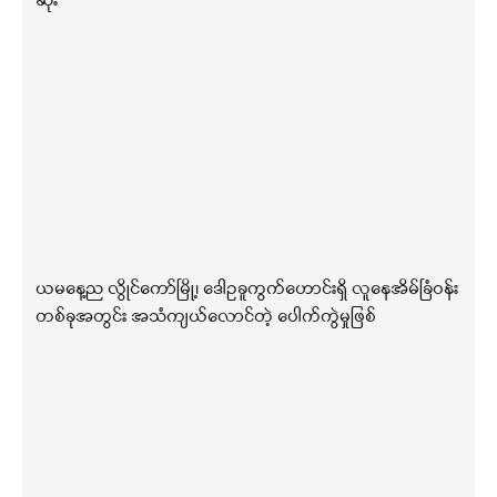
ဆုံး
ယမနေ့ည လွိုင်ကော်မြို့၊ ဒေါဥခူကွက်ဟောင်းရှိ လူနေအိမ်ခြံဝန်း
တစ်ခုအတွင်း အသံကျယ်လောင်တဲ့ ပေါက်ကွဲမှုဖြစ်