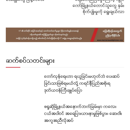
ကော်မြို့နယ်တောင်သူတွေ နှမ်း
စိုက်ပျိုးမှုကို ရွေးချယ်လာ
ဆက်စပ်သတင်းများ
တော်လှန်ရေးဟာ ရယူခြင်းမဟုတ်ဘဲ ပေးဆပ်
ခြင်းသာဖြစ်ရမယ်လို့ ကရင်နီပြည်အစိုးရ
ဒုတိယဝန်ကြီးချုပ်ပြော
ဖရူဆိုမြို့နယ်အနောက်ဘက်ခြမ်းမှာ ကလေး
ငယ်အပါဝင် အရေပြားယားနာမှုဖြစ်ပွား၊ ဆေးဝါး
အကူအညီလိုအပ်