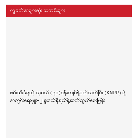
လူဖတ်အများဆုံး သတင်းများ
ဖမ်းဆီးခံရတဲ့ လူငယ် (၇၀)ဝန်းကျင်နဲ့ပတ်သက်ပြီး (KNPP) ရဲ့
အတွင်းရေးမှူး-၂ ခူးဒယ်နီရယ်နဲ့ဆက်သွယ်မေးမြန်း