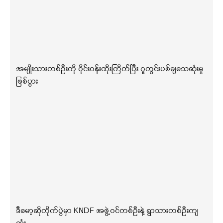
အမျိုးသားတစ်ဦးကို ဝိုင်းဝန်းထိုးကြိတ်ပြီး ဂူတွင်းပစ်ချသေဆုံးမှု
ဖြစ်ပွား
ဒီမော့ဆိုတိုက်ပွဲမှာ KNDF အဖွဲ့ဝင်တစ်ဦးနဲ့ ရွာသားတစ်ဦးကျ