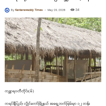
-
34
By
Kantarawaddy Times
May 23, 2026
ကန္တာရဝတီတိုင်း(မ်)
ကရင်နီပြည်၊ လွိုင်ကော်မြို့နယ် အရှေ့ဘက်ခြမ်းမှာ ၁၂ တန်း