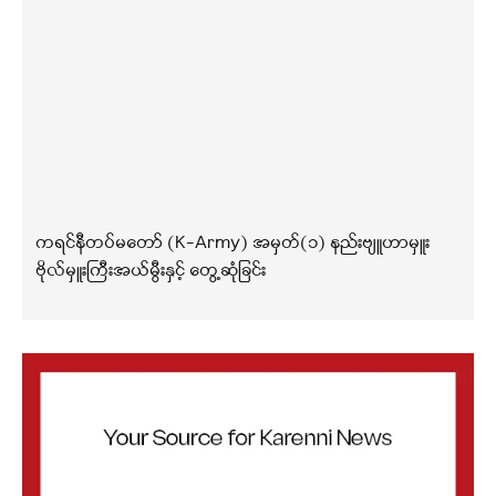
ကရင်နီတပ်မတော် (K-Army) အမှတ်(၁) နည်းဗျူဟာမှူး
ဗိုလ်မှူးကြီးအယ်မွီးနှင့် တွေ့ဆုံခြင်း