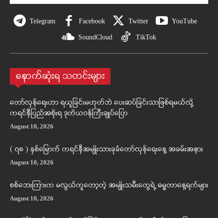
Telegram
Facebook
Twitter
YouTube
SoundCloud
TikTok
နောက်ဆုံးရ သတင်းများ
တော်လှန်ရေးဟာ ရယူခြင်းမဟုတ်ဘဲ ပေးဆပ်ခြင်းသာဖြစ်ရမယ်လို့
ကရင်နီပြည်အစိုးရ ဒုတိယဝန်ကြီးချုပ်ပြော
August 10, 2026
( ၇၈ ) နှစ်မြောက် ကရင်နီအမျိုးသားခုခံတော်လှန်ရေးနေ့ အခမ်းအနား
August 10, 2026
စစ်ဘေးကြားက မလွယ်ကူတော့တဲ့ အမျိုးသမီးတွေရဲ့ ဓမ္မတာနေ့ရက်များ
August 10, 2026