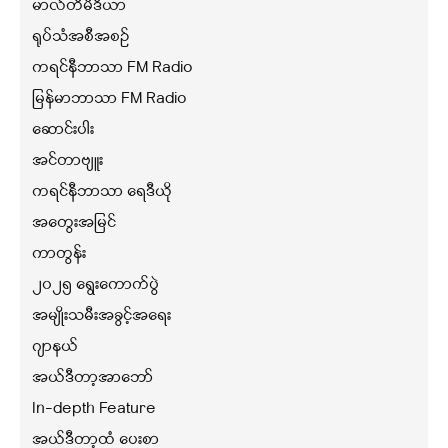
မာလ်တီမီဒီယာ
ရုပ်သံအစီအစဉ်
ကရင်နီဘာသာ FM Radio
မြန်မာဘာသာ FM Radio
ဆောင်းပါး
အင်တာဗျူး
ကရင်နီဘာသာ ရေဒီယို
အတွေးအမြင်
ကာတွန်း
၂၀၂၅ ရွေးကောက်ပွဲ
အမျိုးသမီးအခွင့်အရေး
ဂျာနယ်
အယ်ဒီတာ့အာဘော်
In-depth Feature
အယ်ဒီတာ့ထံ ပေးစာ