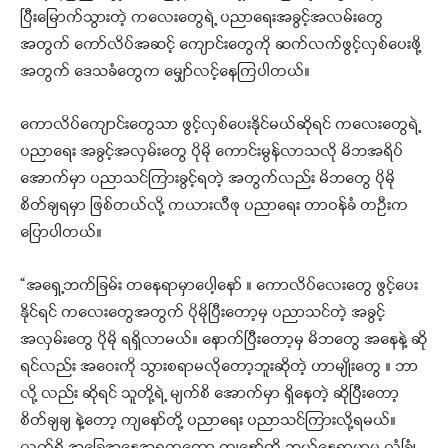
ပြီးမြောက်သွားတဲ့ ကလေးတွေရဲ့ ပညာရေးအခွင့်အလမ်းတွေ
အတွက် ကော်လိပ်အဆင့် ကျောင်းတွေကို ဆက်လက်ဖွင့်လှစ်ပေးဖို့
အတွက် ဒေသခံတွေက မျှော်လင့်နေကြပါတယ်။
ကောလိပ်ကျောင်းတွေသာ ဖွင့်လှစ်ပေးနိုင်မယ်ဆိုရင် ကလေးတွေရဲ့
ပညာရေး အခွင့်အလှမ်းတွေ ပိုမို ကောင်းမွန်လာသလို မိဘအရိပ်
အောက်မှာ ပညာသင်ကြားခွင့်ရတဲ့ အတွက်လည်း မိဘတွေ ပိုမို
စိတ်ချရမှာ ဖြစ်တယ်လို့ ကယားလီဖု ပညာရေး တာဝန်ခံ တဦးက
ပြောပါတယ်။
“အရှေ့ဘက်ခြမ်း တနေရာမှာပေါ့နော် ။ ကောလိပ်လေးတွေ ဖွင့်ပေး
နိုင်ရင် ကလေးတွေအတွက် ပိုမိုပြီးတော့မှ ပညာသင်တဲ့ အခွင့်
အလှမ်းတွေ ပိုမို ရရှိလာမယ်။ နောက်ပြီးတော့မှ မိဘတွေ အနေနဲ့ ဆို
ရင်လည်း အဝေးကို သွားစရာမလိုတော့ဘူးဆိုတဲ့ ဟာမျိုးတွေ ။ ဘာ
လို့ လည်း ဆိုရင် သူတို့ရဲ့ မျက်စိ အောက်မှာ ရှိနေတဲ့ ဆိုပြီးတော့
စိတ်ချချ နဲ့တော့ ကျနော်တို့ ပညာရေး ပညာသင်ကြားလို့ရမယ်။
လက်ရှိ အခြေအနေအရကတော့ ကျနော်တို့ ဘယ်နေရာမှာမှ လုံခြုံ