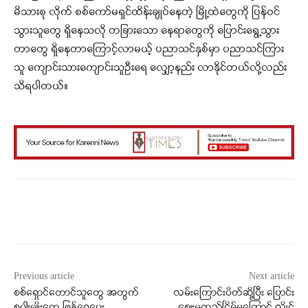
မိသားစု လိုက် စစ်ကော်မရှင်ထိန်းချုပ်နေတဲ့ မြို့ထဲတွေကို ပြန်ဝင်
သွားသူတွေ ရှိနေသလို တခြားသော နေရာတွေကို ပြောင်းရွေ့သွား
တာတွေ ရှိနေတာကြောင့်လာမယ့် ပညာသင်နှစ်မှာ ပညာသင်ကြား
သူ ကျောင်းသားကျောင်းသူဦးရေ လျှော့နည်း လာနိုင်တယ်လို့လည်း
သိရပါတယ်။
Facebook
X
WhatsApp
Previous article
Next article
စစ်ရှောင်တောင်သူတွေ အတွက်
လမ်းကြောင်းပိတ်ဆို့ပြီး ပြောင်း
စပါးမျိုးတွေ ဖြန့်ဝေပေး
စျေးမတည်ငြိမ်မှုကြောင့် လွိုင်