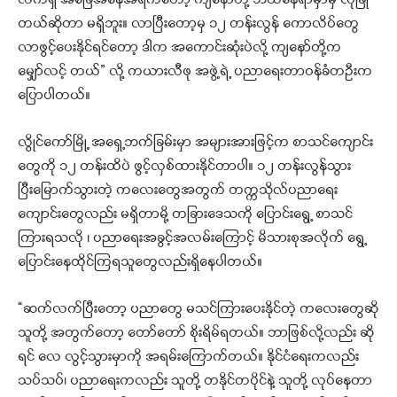
တယ်ဆိုတာ မရှိဘူး။ လာပြီးတော့မှ ၁၂ တန်းလွန် ကောလိပ်တွေ
လာဖွင့်ပေးနိုင်ရင်တော့ ဒါက အကောင်းဆုံးပဲလို့ ကျနော်တို့က
မျှော်လင့် တယ်” လို့ ကယားလီဖု အဖွဲ့ရဲ့ ပညာရေးတာဝန်ခံတဦးက
ပြောပါတယ်။
လွိုင်ကော်မြို့ အရှေ့ဘက်ခြမ်းမှာ အများအားဖြင့်က စာသင်ကျောင်း
တွေကို ၁၂ တန်းထိပဲ ဖွင့်လှစ်ထားနိုင်တာပါ။ ၁၂ တန်းလွန်သွား
ပြီးမြောက်သွားတဲ့ ကလေးတွေအတွက် တက္ကသိုလ်ပညာရေး
ကျောင်းတွေလည်း မရှိတာမို့ တခြားဒေသကို ပြောင်းရွေ့ စာသင်
ကြားရသလို ၊ ပညာရေးအခွင့်အလမ်းကြောင့် မိသားစုအလိုက် ရွေ့
ပြောင်းနေထိုင်ကြရသူတွေလည်းရှိနေပါတယ်။
“ဆက်လက်ပြီးတော့ ပညာတွေ မသင်ကြားပေးနိုင်တဲ့ ကလေးတွေဆို
သူတို့ အတွက်တော့ တော်တော် စိုးရိမ်ရတယ်။ ဘာဖြစ်လို့လည်း ဆို
ရင် လေ လွင့်သွားမှာကို အရမ်းကြောက်တယ်။ နိုင်ငံရေးကလည်း
သပ်သပ်၊ ပညာရေးကလည်း သူတို့ တနိုင်တပိုင်နဲ့ သူတို့ လုပ်နေတာ