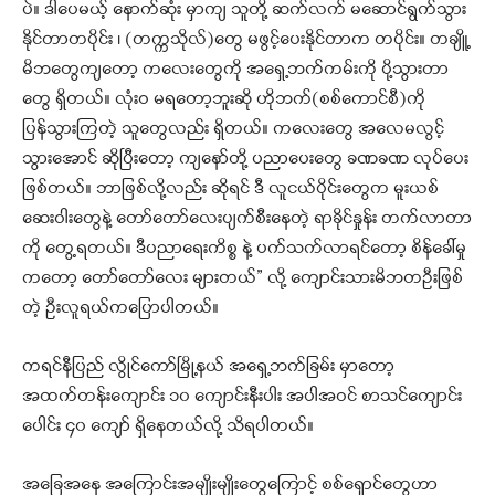
ပဲ။ ဒါပေမယ့် နောက်ဆုံး မှာကျ သူတို့ ဆက်လက် မဆောင်ရွက်သွား
နိုင်တာတပိုင်း ၊ (တက္ကသိုလ်)တွေ မဖွင့်ပေးနိုင်တာက တပိုင်း။ တချိူ့
မိဘတွေကျတော့ ကလေးတွေကို အရှေ့ဘက်ကမ်းကို ပို့သွားတာ
တွေ ရှိတယ်။ လုံးဝ မရတော့ဘူးဆို ဟိုဘက်(စစ်ကောင်စီ)ကို
ပြန်သွားကြတဲ့ သူတွေလည်း ရှိတယ်။ ကလေးတွေ အလေမလွင့်
သွားအောင် ဆိုပြီးတော့ ကျနော်တို့ ပညာပေးတွေ ခဏခဏ လုပ်ပေး
ဖြစ်တယ်။ ဘာဖြစ်လို့လည်း ဆိုရင် ဒီ လူငယ်ပိုင်းတွေက မူးယစ်
ဆေးဝါးတွေနဲ့ တော်တော်လေးပျက်စီးနေတဲ့ ရာခိုင်နှုန်း တက်လာတာ
ကို တွေ့ရတယ်။ ဒီပညာရေးကိစ္စ နဲ့ ပက်သက်လာရင်တော့ စိန်ခေါ်မှု
ကတော့ တော်တော်လေး များတယ်” လို့ ကျောင်းသားမိဘတဦးဖြစ်
တဲ့ ဦးလူရယ်ကပြောပါတယ်။
ကရင်နီပြည် လွိုင်ကော်မြို့နယ် အရှေ့ဘက်ခြမ်း မှာတော့
အထက်တန်းကျောင်း ၁၀ ကျောင်းနီးပါး အပါအဝင် စာသင်ကျောင်း
ပေါင်း ၄၀ ကျော် ရှိနေတယ်လို့ သိရပါတယ်။
အခြေအနေ အကြောင်းအမျိုးမျိုးတွေကြောင့် စစ်ရှောင်တွေဟာ