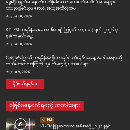
ဖရူဆိုမြို့နယ်အနောက်ဘက်ခြမ်းမှာ ကလေးငယ်အပါဝင် အရေပြား
ယားနာမှုဖြစ်ပွား၊ ဆေးဝါးအကူအညီလိုအပ်
August 10, 2026
KT-FM ကရင်နီဘာသာ အစီအစဉ် ဩဂုတ်လ ( ၁၀ ) ရက်၊ ၂၀၂၆ ခု
နှစ်(တနင်္လာနေ့)
August 10, 2026
(၇၈)နှစ်မြောက် ကရင်နီအမျိုးသားခုခံတော်လှန်ရေးနေ့ အခမ်းအနားကို
တက်ရောက်လာကြတဲ့ လူငယ်တွေရဲ့ စကားသံများ
August 9, 2026
ပိုမိုဖတ်ရှုရန်
မဖြစ်မနေဖတ်ရမည့် သတင်းများ
KT FM
KT-FM မြန်မာဘာသာ အစီအစဉ် ၂၀၂၆ ခုနှစ်၊