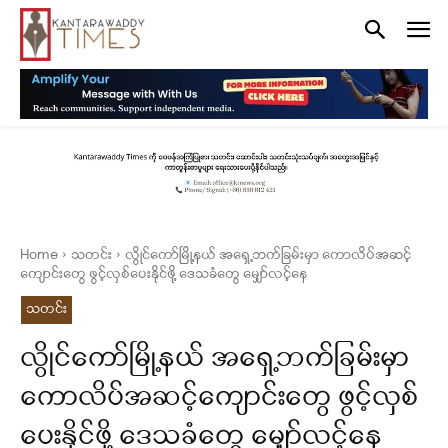
Home
သတင်း
လွိုင်ကော်မြို့နယ် အရှေ့ဘက်ခြမ်းမှာ ကောလိပ်အဆင့်
ကျောင်းတွေ ဖွင့်လှစ်ပေးနိုင်ဖို့ ဒေသခံတွေ မျှော်လင့်နေ
သတင်း
လွိုင်ကော်မြို့နယ် အရှေ့ဘက်ခြမ်းမှာ
ကောလိပ်အဆင့်ကျောင်းတွေ ဖွင့်လှစ်
ပေးနိုင်ဖို့ ဒေသခံတွေ မျှော်လင့်နေ