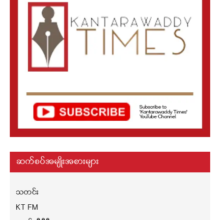
ဆက်စပ်အမျိုးအစားများ
သတင်း
KT FM