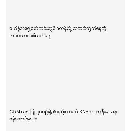
ဖယ်ခုံအရှေ့ဖက်ကမ်းတွင် ဒလန်လို့ သတင်းထွက်နေတဲ့
လင်မယား ပစ်သတ်ခံရ
CDM သူနာပြု ၂၀၀ဦးနဲ့ ဖွဲ့စည်းထားတဲ့ KNA က ကျန်းမာရေး
ဝန်ဆောင်မှုပေး