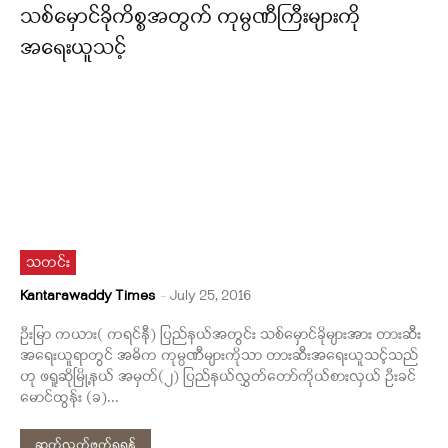
သစ်မှောင်ခိုကိစ္စအတွက် ကုမ္ပဏီကြီးများကို
အရေးယူသင့်
သတင်း
Kantarawaddy Times
-
July 25, 2016
ဦးမြာ ကယား( ကရင်နီ) ပြည်နယ်အတွင်း သစ်မှောင်ခိုများအား တားဆီး
အရေးယူရာတွင် အဓိက ကုမ္ပဏီများကိုသာ တားဆီးအရေးယူသင့်သည်
ဟု ဖရူဆိုမြို့နယ် အမှတ်(၂) ပြည်နယ်လွှတ်တော်ကိုယ်စားလှယ် ဦးခင်
မောင်ထွန်း (ခ)...
ဆက်လက်ဖတ်ရှုရန်