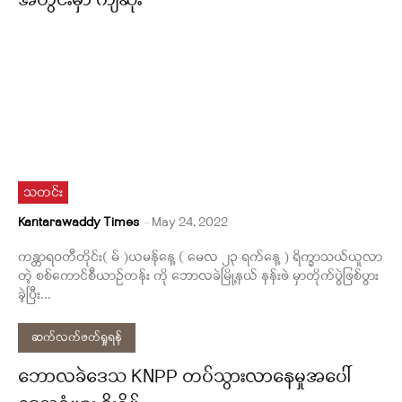
အတွင်းမှာ ကျဆုံး
သတင်း
Kantarawaddy Times
-
May 24, 2022
ကန္တာရဝတီတိုင်း( မ် )ယမန်နေ့ ( မေလ ၂၃ ရက်နေ့ ) ရိက္ခာသယ်ယူလာ
တဲ့ စစ်ကောင်စီယာဉ်တန်း ကို ဘောလခဲမြို့နယ် နန်းဖဲ မှာတိုက်ပွဲဖြစ်ပွား
ခဲ့ပြီး...
ဆက်လက်ဖတ်ရှုရန်
ဘောလခဲဒေသ KNPP တပ်သွားလာနေမှုအပေါ်