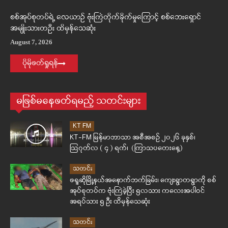
စစ်အုပ်စုတပ်ရဲ့ လေယာဉ် ဗုံးကြဲတိုက်ခိုက်မှုကြောင့် စစ်ဘေးရှောင်
အမျိုးသားတဦး ထိမှန်သေဆုံး
August 7, 2026
ပိုမိုဖတ်ရှုရန်
မဖြစ်မနေဖတ်ရမည့် သတင်းများ
KT FM
KT-FM မြန်မာဘာသာ အစီအစဉ် ၂၀၂၆ ခုနှစ်၊
ဩဂုတ်လ ( ၄ ) ရက်၊ (ကြာသပတေးနေ့)
သတင်း
ဖရူဆိုမြို့နယ်အနောက်ဘက်ခြမ်း၊ ကျေးရွာတရွာကို စစ်
အုပ်စုတပ်က ဗုံးကြဲခဲ့ပြီး ၅လသား ကလေးအပါဝင်
အရပ်သား ၅ ဦး ထိမှန်သေဆုံး
သတင်း