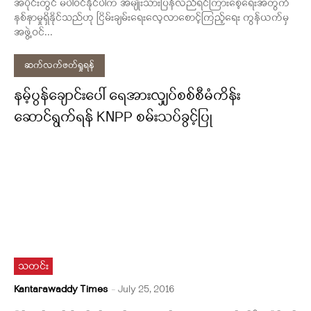
အပိုင်းတွင် မပါဝင်နိုင်ပါက အမျိုးသားပြန်လည်ရင်ကြားစေ့ရေးအတွက်
နစ်နာမှုရှိနိုင်သည်ဟု ငြိမ်းချမ်းရေးလေ့လာစောင့်ကြည့်ရေး ကွန်ယက်မှ
အဖွဲ့ဝင်...
ဆက်လက်ဖတ်ရှုရန်
နမ့်ပွန်ချောင်းပေါ် ရေအားလျှပ်စစ်စီမံကိန်း
ဆောင်ရွက်ရန် KNPP စမ်းသပ်ခွင့်ပြု
သတင်း
Kantarawaddy Times
-
July 25, 2016