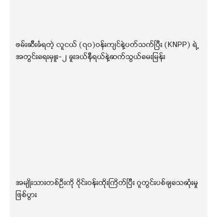
ဖမ်းဆီးခံရတဲ့ လူငယ် (၇၀)ဝန်းကျင်နဲ့ပတ်သက်ပြီး (KNPP) ရဲ့
အတွင်းရေးမှူး-၂ ခူးဒယ်နီရယ်နဲ့ဆက်သွယ်မေးမြန်း
အမျိုးသားတစ်ဦးကို ဝိုင်းဝန်းထိုးကြိတ်ပြီး ဂူတွင်းပစ်ချသေဆုံးမှု
ဖြစ်ပွား