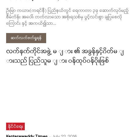
ဦးမြာ ကယား(ကရင်နီ) ပြည်နယ်တွင် ရေကာတာ ၃ခု ဆောက်လုပ်မည့်
စီမံကိန်း အပေါ်၊ တက်လာသော အစိုးရသစ်မှ ပွင့်လင်းစွာ ချပြစေလို
ကြောင်း နှင့် အကယ်၍သာ...
ဆက်လက်ဖတ်ရှုရန်
လက်နက်ကိုင်အဖွဲ့ မ ျ ား ၏ အခွန်နှင့်ဂိတ်မ ျ
ားသည် ပြည်သူမ ျ ား ဝန်ထုပ်ဝန်ပိုးဖြစ်
နိုင်ငံရေး
Kantarawaddy Times
-
July 22, 2016