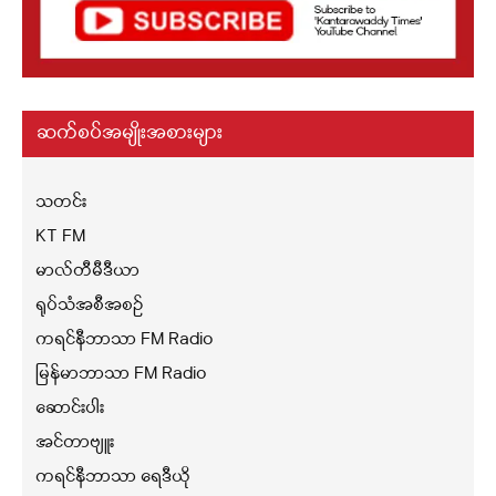
ဆက်စပ်အမျိုးအစားများ
သတင်း
KT FM
မာလ်တီမီဒီယာ
ရုပ်သံအစီအစဉ်
ကရင်နီဘာသာ FM Radio
မြန်မာဘာသာ FM Radio
ဆောင်းပါး
အင်တာဗျူး
ကရင်နီဘာသာ ရေဒီယို