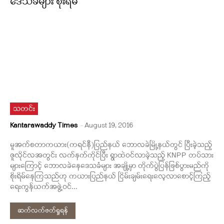
ဒေသခံများ စိုးရိမ်
သတင်း
Kantarawaddy Times
-
August 19, 2016
မူအက်စတာကယား(ကရင်နီ)ပြည်နယ် ဘောလခဲမြို့နယ်တွင် ပြီးခဲ့သည့်
ဇူလိုင်လအတွင်း လက်နက်ကိုင်ပြီး ရွာထဲဝင်လာခဲ့သည့် KNPP တပ်သား
များကြောင့် ဘောလခဲနေဒေသခံများ အချို့မှာ တိုက်ပွဲပြန်ဖြစ်ပွားမည်ကို
စိုးရိမ်နေကြသည်ဟု ကယားပြည်နယ် ငြိမ်းချမ်းရေးလေ့လာစောင့်ကြည့်
ရေးကွန်ယက်အဖွဲ့ဝင်...
ဆက်လက်ဖတ်ရှုရန်