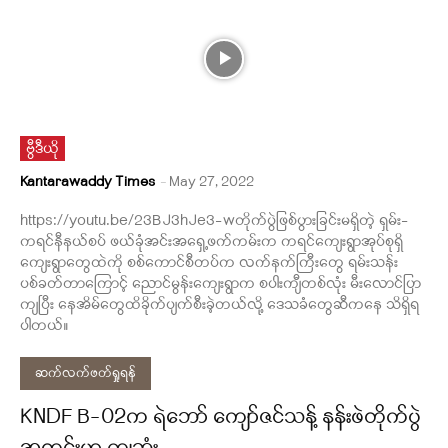
ဗွီဒီယို
Kantarawaddy Times
-
May 27, 2022
https://youtu.be/23BJ3hJe3-wတိုက်ပွဲဖြစ်ပွားခြင်းမရှိတဲ့ ရှမ်း-
ကရင်နီနယ်စပ် ဖယ်ခုံအင်းအရှေ့ဖက်ကမ်းက ကရင်ကျေးရွာအုပ်စုရှိ
ကျေးရွာတွေထဲကို စစ်ကောင်စီတပ်က လက်နက်ကြီးတွေ ရမ်းသန်း
ပစ်ခတ်တာကြောင့် ညောင်မွန်းကျေးရွာက စပါးကျီတစ်လုံး မီးလောင်ပြာ
ကျပြီး နေအိမ်တွေထိခိုက်ပျက်စီးခဲ့တယ်လို့ ဒေသခံတွေဆီကနေ သိရှိရ
ပါတယ်။
ဆက်လက်ဖတ်ရှုရန်
KNDF B-02က ရဲဘော် ကျော်ဇင်သန့် နန်းဖဲတိုက်ပွဲ