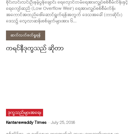
စိုင်းလင်းလင်းဦးနမ့်ပွန်ချောင်း ရေလှောင်တမံရေအားလျှပ်စစ်စီမံကိန်းနှင့်
ရေကျော်ဆည် (Low Overflow Weir) ရေအားလျှပ်စစ်စီမံကိန်း
အကောင်အထည်ဖေါ်ဆောင်ရွက်ရန်အတွက် ဒေသအခေါ် (တာဆိုင်း)
ဒေသ၌ လေ့လာဆန်းစစ်ချက်များအား ၆...
ဆက်လက်ဖတ်ရှုရန်
ကရင်နီဒုက္ခသည် ဆိုုတာ
ဒုက္ခသည်များအရေး
Kantarawaddy Times
-
July 25, 2016