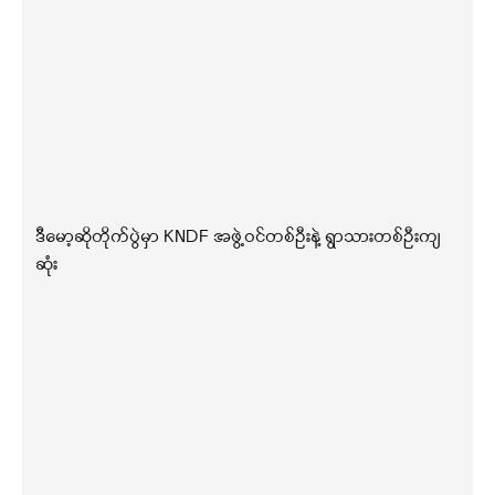
ဒီမော့ဆိုတိုက်ပွဲမှာ KNDF အဖွဲ့ဝင်တစ်ဦးနဲ့ ရွာသားတစ်ဦးကျ
ဆုံး