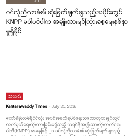
ပင်လုံညီလာခံ၏ ဆုံးဖြတ်ချက်ချသည့်အပိုင်းတွင်
KNPP မပါဝင်ပါက အမျိုးသားရင်ကြားစေ့ရေးနစ်နာ
မှုရှိနိုင်
သတင်း
Kantarawaddy Times
-
July 25, 2016
ကော်မိန်းတစ်နိုင်ငံလုံး အပစ်အခတ်ရပ်စဲရေးသဘောတူစာချုပ်တွင်
လက်မှတ်ရေးထိုးထားခြင်းမရှိသည့် ကရင်နီအမျိုးသားတိုးတက်ရေး
ပါတီ(KNPP) အနေဖြင့် ၂၁ ပင်လုံညီလာခံ၏ ဆုံးဖြတ်ချက်ချသည့်