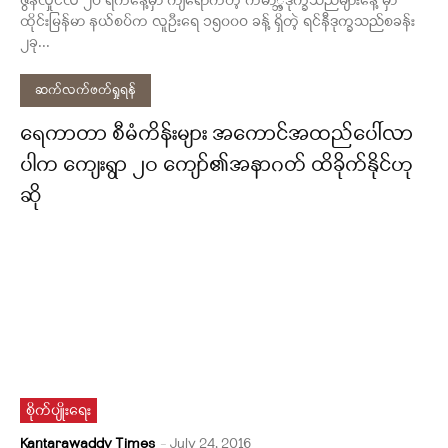
ဇွန်လှိုင်လ ၂ဝ ရက်နေ့မှာ ကျရောက်တဲ့ ကမာ္ဘ့ဒုက္ခသည်များနေ့ မှာ
ထိုင်းမြန်မာ နယ်စပ်က လူဦးရေ ၁၅၀၀ဝ ခန့် ရှိတဲ့ ရင်နီဒုက္ခသည်စခန်း
၂ခု...
ဆက်လက်ဖတ်ရှုရန်
ရေကာတာ စီမံကိန်းများ အကောင်အထည်ပေါ်လာ
ပါက ကျေးရွာ ၂ဝ ကျော်၏အနာဂတ် ထိခိုက်နိုင်ဟု
ဆို
စိုက်ပျိုးရေး
Kantarawaddy Times
-
July 24, 2016