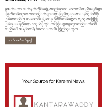
မူအက်စတာ လက်နက်ကိုင်အဖွဲ့အစည်းများက ကောက်ခံသည့်အခွန်များ
၊ ဖြတ်သန်းသွားလာရသည့်ဂိတ်များသည် ပြည်သူများအား ဝန်ထုပ်ဝန်ပိုး
ဖြစ်စေသည်ဟု ဖားဆောင်းမြို့နယ်မှ ဦးစိုင်းသန်းရွှေက လူထုအခြေပြု
ငြိမ်းချမ်းရေးနှီးနှော ဖလှယ်ပွဲတွင် တင်ပြဆွေးနွေးသွားသည်။ "တံဆိပ်
လည်းမပါ အရပ်ဝတ်နဲ့ ပဲတောင်းတယ်။ ပြည်သူတွေက...
ဆက်လက်ဖတ်ရှုရန်