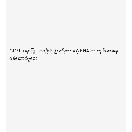
CDM သူနာပြု ၂၀၀ဦးနဲ့ ဖွဲ့စည်းထားတဲ့ KNA က ကျန်းမာရေး
ဝန်ဆောင်မှုပေး