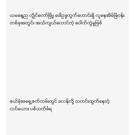
ယမနေ့ည လွိုင်ကော်မြို့၊ ဒေါဥခူကွက်ဟောင်းရှိ လူနေအိမ်ခြံဝန်း
တစ်ခုအတွင်း အသံကျယ်လောင်တဲ့ ပေါက်ကွဲမှုဖြစ်
ဖယ်ခုံအရှေ့ဖက်ကမ်းတွင် ဒလန်လို့ သတင်းထွက်နေတဲ့
လင်မယား ပစ်သတ်ခံရ