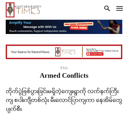
TAG
Armed Conflicts
တိုက်ပွဲဖြစ်ပွားခြင်းမရှိတဲ့ကျေးရွာကို လက်နက်ကြီး
ကျ စပါးကျီတစ်လုံး မီးလောင်ပြာကျကာ နေအိမ်တွေ
ပျက်စီး