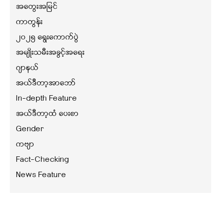
အတွေးအမြင်
ကာတွန်း
၂၀၂၅ ရွေးကောက်ပွဲ
အမျိုးသမီးအခွင့်အရေး
ဂျာနယ်
အယ်ဒီတာ့အာဘော်
In-depth Feature
အယ်ဒီတာ့ထံ ပေးစာ
Gender
ကဗျာ
Fact-Checking
News Feature