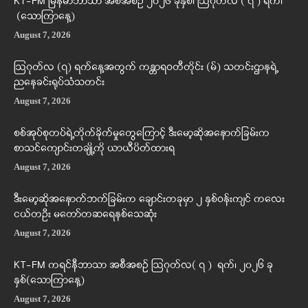
KT-FM မြန်မာဘာသာ အစီအစဉ် ၂၀၂၆ ခုနှစ်၊ ဩဂုတ်လ ( ၇ ) ရက်၊
(သောကြာနေ့)
August 7, 2026
ဩဂုတ်လ (၇) ရက်နေ့အတွက် ကန္တာရဝတီတိုင်း (မ်) သတင်းဌာနရဲ့
ညနေခင်းရုပ်သံသတင်း
August 7, 2026
စစ်အုပ်စုတပ်ရဲ့တိုက်ခိုက်မှုတွေကြောင့် ဒီးမော့ဆိုအနောက်ခြမ်းက
စာသင်ကျောင်းတချို့ကို ယာယီပိတ်ထားရ
August 7, 2026
ဒီးမော့ဆိုအနောက်ဘက်ခြမ်းက ချောင်းတခုမှာ ၂ နှစ်ဝန်းကျင် ကလေး
ငယ်တဦး မတော်တဆရေနစ်သေဆုံး
August 7, 2026
KT-FM ကရင်နီဘာသာ အစီအစဉ် ဩဂုတ်လ( ၇ ) ရက်၊ ၂၀၂၆ ခု
နှစ်(သောကြာနေ့)
August 7, 2026