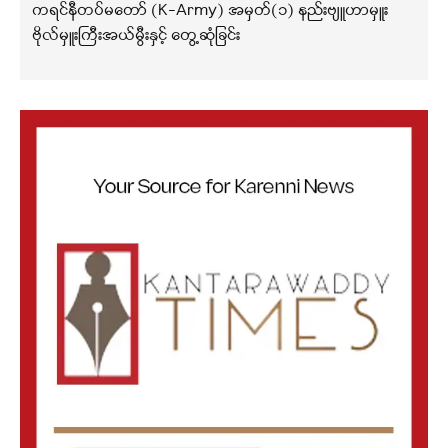
ကရင်နီတပ်မတော် (K-Army) အမှတ်(၁) နည်းဗျူဟာမှူး
ဗိုလ်မှူးကြီးအယ်မွီးနှင့် တွေ့ဆုံခြင်း