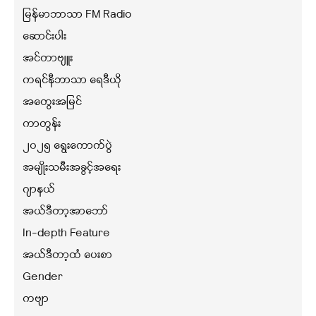
မြန်မာဘာသာ FM Radio
ဆောင်းပါး
အင်တာဗျူး
ကရင်နီဘာသာ ရေဒီယို
အတွေးအမြင်
ကာတွန်း
၂၀၂၅ ရွေးကောက်ပွဲ
အမျိုးသမီးအခွင့်အရေး
ဂျာနယ်
အယ်ဒီတာ့အာဘော်
In-depth Feature
အယ်ဒီတာ့ထံ ပေးစာ
Gender
ကဗျာ