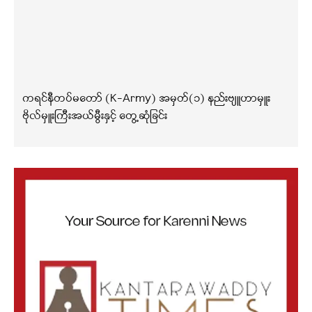
ကရင်နီတပ်မတော် (K-Army) အမှတ်(၁) နည်းဗျူဟာမှူး
ဗိုလ်မှူးကြီးအယ်မွီးနှင့် တွေ့ဆုံခြင်း