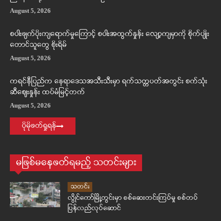
August 5, 2026
စပါးဖျက်ပိုးကျရောက်မှုကြောင့် စပါးအထွက်နှုန်း လျော့ကျမှာကို စိုက်ပျိုး
တောင်သူတွေ စိုးရိမ်
August 5, 2026
ကရင်နီပြည်က နေရာဒေသအသီးသီးမှာ ရက်သတ္တပတ်အတွင်း စက်သုံး
ဆီဈေးနှုန်း ထပ်မံမြင့်တက်
August 5, 2026
ပိုမိုဖတ်ရှုရန်
မဖြစ်မနေဖတ်ရမည့် သတင်းများ
သတင်း
လွိုင်ကော်မြို့တွင်းမှာ စစ်ဆေးတင်းကြပ်မှု စစ်တပ်
ပြန်လည်လုပ်ဆောင်