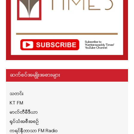
ဆက်စပ်အမျိုးအစားများ
သတင်း
KT FM
မာလ်တီမီဒီယာ
ရုပ်သံအစီအစဉ်
ကရင်နီဘာသာ FM Radio