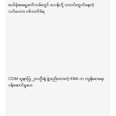
ဖယ်ခုံအရှေ့ဖက်ကမ်းတွင် ဒလန်လို့ သတင်းထွက်နေတဲ့
လင်မယား ပစ်သတ်ခံရ
CDM သူနာပြု ၂၀၀ဦးနဲ့ ဖွဲ့စည်းထားတဲ့ KNA က ကျန်းမာရေး
ဝန်ဆောင်မှုပေး