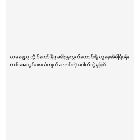
ယမနေ့ည လွိုင်ကော်မြို့၊ ဒေါဥခူကွက်ဟောင်းရှိ လူနေအိမ်ခြံဝန်း
တစ်ခုအတွင်း အသံကျယ်လောင်တဲ့ ပေါက်ကွဲမှုဖြစ်