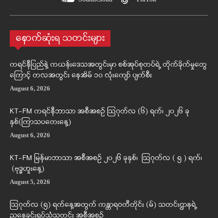
နောက်ဆုံးရ သတင်းများ
ကရင်နီပြည်နဲ့ ကယန်းဒေသအတွင်းမှာ စစ်အုပ်စုတပ်ရဲ့ တိုက်ခိုက်မှုတွေ
ကြောင့် တလအတွင်း နေအိမ် ၁၀ လုံးကျော် ပျက်စီး
August 6, 2026
KT-FM ကရင်နီဘာသာ အစီအစဉ် ဩဂုတ်လ (၆) ရက်၊ ၂၀၂၆ ခု
နှစ်(ကြာသပတေးနေ့)
August 6, 2026
KT-FM မြန်မာဘာသာ အစီအစဉ် ၂၀၂၆ ခုနှစ်၊ ဩဂုတ်လ ( ၅ ) ရက်၊
(ဗုဒ္ဓဟူးနေ့)
August 5, 2026
ဩဂုတ်လ (၅) ရက်နေ့အတွက် ကန္တာရဝတီတိုင်း (မ်) သတင်းဌာနရဲ့
ညနေခင်းရုပ်သံသတင်း အစီအစဉ်