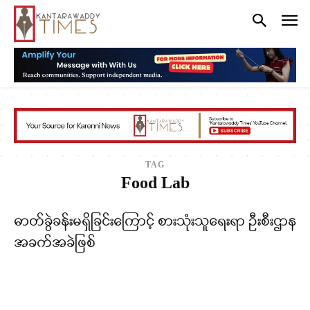
TAG
Food Lab
ဓာတ်ခွဲခန်းမရှိခြင်းကြောင့် စားသုံးသူရေးရာ ဦးစီးဌာန
အခက်အခဲဖြစ်