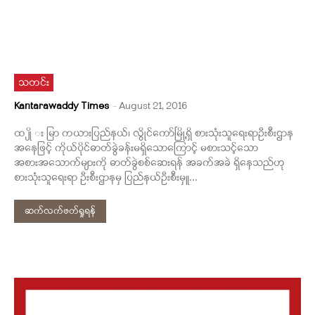
သတင်း
Kantarawaddy Times
-
August 21, 2016
ထ ျို း မြာ ကယားပြည်နယ်၊ လွိုင်ကော်မြို့ရှိ စားသုံးသူရေးရာဦးစီးဌာန
အနေဖြင့် ကိုယ်ပိုင်ဓာတ်ခွဲခန်းမရှိသောကြောင့် မစားသင့်သော
အစားအသောက်များကို ဓာတ်ခွဲစစ်ဆေးရန် အခက်အခဲ ရှိနေသည်ဟု
စားသုံးသူရေးရာ ဦးစီးဌာနမှ ပြည်နယ်ဦးစီးမှူ...
ဆက်လက်ဖတ်ရှုရန်