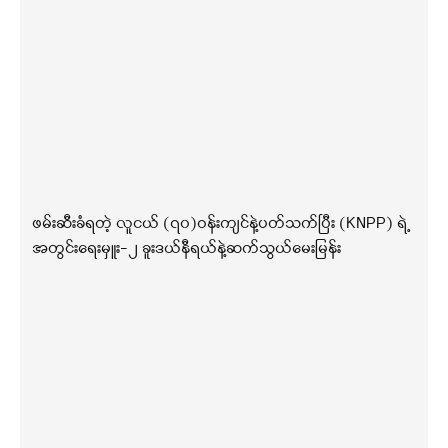
ဖမ်းဆီးခံရတဲ့ လူငယ် (၇၀)ဝန်းကျင်နဲ့ပတ်သက်ပြီး (KNPP) ရဲ့
အတွင်းရေးမှူး-၂ ခူးဒယ်နီရယ်နဲ့ဆက်သွယ်မေးမြန်း