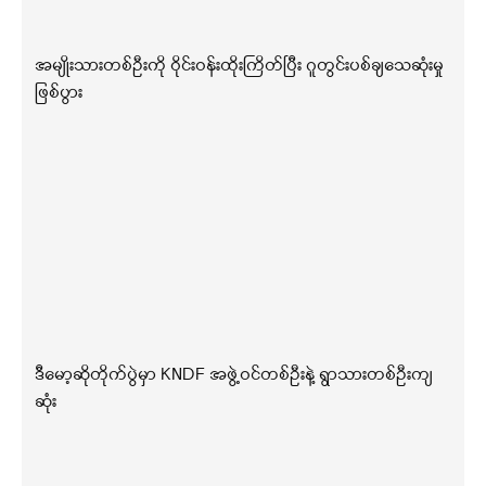
အမျိုးသားတစ်ဦးကို ဝိုင်းဝန်းထိုးကြိတ်ပြီး ဂူတွင်းပစ်ချသေဆုံးမှု
ဖြစ်ပွား
ဒီမော့ဆိုတိုက်ပွဲမှာ KNDF အဖွဲ့ဝင်တစ်ဦးနဲ့ ရွာသားတစ်ဦးကျ
ဆုံး