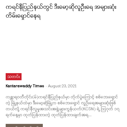
ကရင်နီပြည်နယ်တွင် ဒီးမော့ဆိုလူဦး‌ရေ အများဆုံး
တိမ်းရှောင်နေရ
သတင်း
Kantarawaddy Times
-
August 23, 2021
ကန္တာရဝတီတိုင်း(မ်)ကရင်နီပြည်နယ်မှာ တိုက်ပွဲကြောင့် စစ်ဘေးရှောင်
တဲ့ မြို့နယ်ထဲမှာ ဒီးမော့ဆိုမြို့က စစ်ဘေးရှောင် လူဦးရေအများဆုံးဖြစ်
တယ်လို့ ကရင်နီလူမှုအသင်းအဖွဲ့များကွန်ယက်(KCSN) ရဲ့ ဩဂုတ် ၁၇
ရက်နေ့မှာ ထုတ်ပြန်ထားတဲ့ ထုတ်ပြန်ထားချက်အရ...