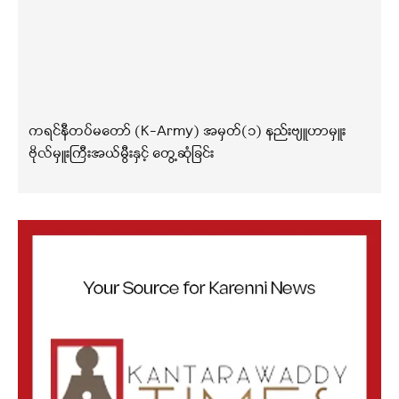
ကရင်နီတပ်မတော် (K-Army) အမှတ်(၁) နည်းဗျူဟာမှူး
ဗိုလ်မှူးကြီးအယ်မွီးနှင့် တွေ့ဆုံခြင်း