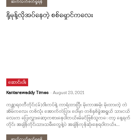
ဆက်လက်ဖတ်ရှုရန်
နို့မုန့်လိုအပ်နေတဲ့ စစ်ရှောင်ကလေး
ဆောင်းပါး
Kantarawaddy Times
-
August 23, 2021
ကန္တာရဝတီတိုင်း(မ်)ဝါးကပ်နဲ့ ကာရံထားပြီး မိုးကာအမိုး မိုးထားတဲ့ တဲ
အိမ်ကလေး တစ်လုံး အောက်တဲပြား ပေါ်မှာ တစ်နှစ်ခွဲအရွယ် သားငယ်
လေးက ‌ပြေးလွှားဆော့ကစားနေပါတယ်။မိခင်ဖြစ်သူက‌ေတာ့ နေ့ရက်
တိုင်း အချိန်တိုင်းသားသမီးတွေနဲ့ပဲ အချိန်ကုန်ဆုံးနေရပါတယ်။...
ဆက်လက်ဖတ်ရှုရန်