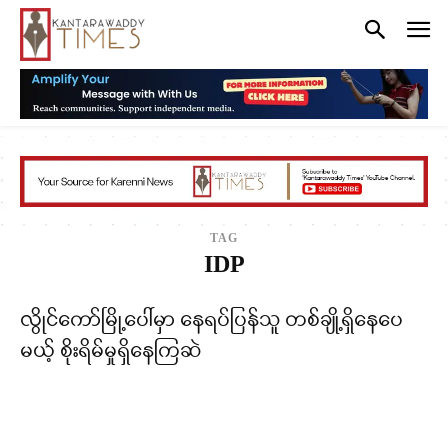
TAG
IDP
လွိုင်ကော်မြို့ပေါ်မှာ နေရပ်ပြန်သူ တစ်ချို့ရှိနေပေ
မယ့် စိုးရိမ်မှုရှိနေကြဆဲ