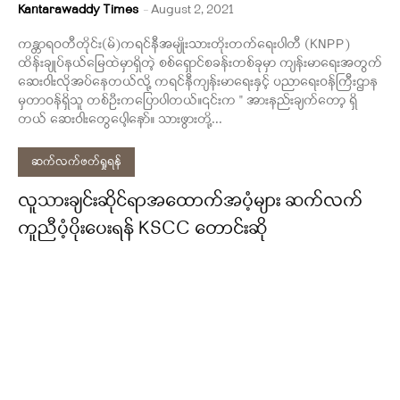
Kantarawaddy Times
-
August 2, 2021
ကန္တာရဝတီတိုင်း(မ်)ကရင်နီအမျိုးသားတိုးတက်ရေးပါတီ (KNPP)
ထိန်းချုပ်နယ်မြေထဲမှာရှိတဲ့ စစ်ရှောင်စခန်းတစ်ခုမှာ ကျန်းမာရေးအတွက်
ဆေးဝါးလိုအပ်​နေတယ်လို့ ကရင်နီကျန်းမာရေးနှင့် ပညာရေးဝန်ကြီးဌာန
မှတာဝန်ရှိသူ တစ်ဦးကပြောပါတယ်။၎င်းက " အားနည်းချက်တော့ ရှိ
တယ် ဆေးဝါးတွေပေါ့နော်။ သားဖွားတို့...
ဆက်လက်ဖတ်ရှုရန်
လူသားချင်းဆိုင်ရာအထောက်အပံ့များ ဆက်လက်
ကူညီပံ့ပိုးပေးရန် KSCC တောင်းဆို