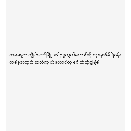
ယမနေ့ည လွိုင်ကော်မြို့၊ ဒေါဥခူကွက်ဟောင်းရှိ လူနေအိမ်ခြံဝန်း
တစ်ခုအတွင်း အသံကျယ်လောင်တဲ့ ပေါက်ကွဲမှုဖြစ်