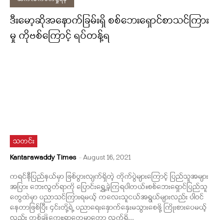
ဒီးမော့ဆိုအနောက်ခြမ်းရှိ စစ်ဘေးရှောင်စာသင်ကြား
မှု ကိုဗစ်ကြောင့် ရပ်တန့်ရ
သတင်း
Kantarawaddy Times
-
August 16, 2021
ကရင်နီပြည်နယ်မှာ ဖြစ်ပွားလျက်ရှိတဲ့ တိုက်ပွဲများကြောင့် ပြည်သူအများ
အပြား ဘေးလွတ်ရာကို ပြောင်းရွှေ့ခဲ့ကြရပါတယ်။စစ်ဘေးရှောင်ပြည်သူ
တွေထဲမှာ ပညာသင်ကြားရမယ့် ကလေးသူငယ်အရွယ်များလည်း ပါဝင်
နေတာဖြစ်ပြီး ၄င်းတို့ရဲ့ ပညာရေးနှောက်နှေးမသွားစေဖို့ ကြိုးစားပေမယ့်
လည်း တစ်ချို့ကျေးရွာတွေမှာတော့ လက်ရှိ...