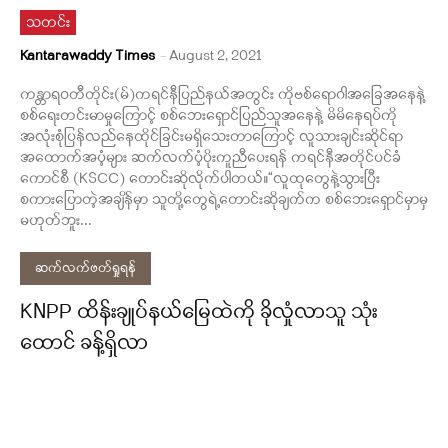
သတင်း
Kantarawaddy Times
-
August 2, 2021
ကန္တာရဝတီတိုင်း(မ်)ကရင်နီပြည်နယ်အတွင်း ကိုဗစ်ရောဂါအခြေအနေနဲ့
စစ်ရေးတင်းမာမှုကြောင့် စစ်ဘေးရှောင်ပြည်သူအနေနဲ့ မိမိနေရပ်ကို
အလုံးစုံပြန်လည်နေထိုင်ခြင်းမရှိသေးတာကြောင့် လူသားချင်းဆိုင်ရာ
အထောက်အပံ့များ ဆက်လက်ပံ့ပိုးကူညီပေးရန် ကရင်နီအတိုင်ပင်ခံ
ကောင်စီ (KSCC) တောင်းဆိုလိုက်ပါတယ်။“လူထုတွေနဲ့သွားပြီး
စကားပြောတဲ့အချိန်မှာ သူတို့တွေရဲ့တောင်းဆိုချက်က စစ်ဘေးရှောင်မှာမှ
မဟုတ်ဘူး...
ဆက်လက်ဖတ်ရှုရန်
KNPP ထိန်းချုပ်နယ်မြေထဲကို ခိုလှုံလာသူ သုံး
ထောင် ခန့်ရှိလာ