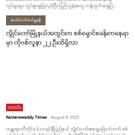
လှုပ်ရှားမှု) လှုပ်ရှားမှုပြုလုပ်ပြီး ပြည်သူနဲ့အတူ ကန့်ကွက်ဆန္ဒပြ...
ဆက်လက်ဖတ်ရှုရန်
လွိုင်ကော်မြို့နယ်အတွင်းက စစ်ရှောင်စခန်းတနေရာ
မှာ ကိုဗစ်လူနာ ၂၂ ဦးထိရှိလာ
သတင်း
Kantarawaddy Times
-
August 8, 2021
ကန္တာရဝတီတိုင်း(မ်)ကရင်နီပြည်နယ် လွိုင်ကော်အရှေ့မြောက်ဘက် စစ်