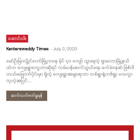
ဆောင်းပါး
Kantarawaddy Times
-
July 2, 2020
မော်ဦးမြာလွိုင်ကော်မြို့ကနေ မိုင် ၄ဝ ကျော် သွားရတဲ့ ရှားတောမြို့နယ်
ထဲက ကျေးရွာတွေဟာဆိုရင် လမ်းပန်းဆက်သွယ်ရေး ခက်ခဲနေဆဲ ဖြစ်ပါ
တယ်။မြောက်ပိုင်းမှာ ရှိတဲ့ ကျေးရွာအများစုဟာ တစ်ရွာနဲ့တစ်ရွာ ဝေးကွာ
လှတဲ့အပြင်...
ဆက်လက်ဖတ်ရှုရန်