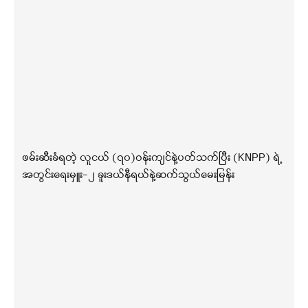
ဖမ်းဆီးခံရတဲ့ လူငယ် (၇၀)ဝန်းကျင်နဲ့ပတ်သက်ပြီး (KNPP) ရဲ့
အတွင်းရေးမှူး-၂ ခူးဒယ်နီရယ်နဲ့ဆက်သွယ်မေးမြန်း