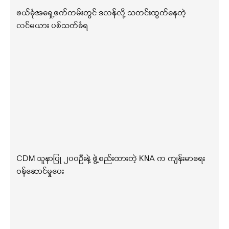
ဖယ်ခုံအရှေ့ဖက်ကမ်းတွင် ဒလန်လို့ သတင်းထွက်နေတဲ့
လင်မယား ပစ်သတ်ခံရ
CDM သူနာပြု ၂၀၀ဦးနဲ့ ဖွဲ့စည်းထားတဲ့ KNA က ကျန်းမာရေး
ဝန်ဆောင်မှုပေး