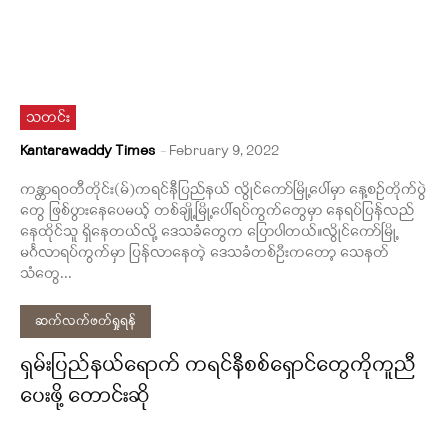
သတင်း
Kantarawaddy Times
-
February 9, 2022
ကန္တာရဝတီတိုင်း(မ်)ကရင်နီပြည်နယ် လွိုင်ကော်မြို့ပေါ်မှာ နေ့စဉ်တိုက်ပွဲ
တွေ ဖြစ်ပွားနေပေမယ့် တစ်ချို့မြို့ပေါ်ရပ်ကွက်တွေမှာ နေရပ်ပြန်လည်
နေထိုင်သူ ရှိနေတယ်လို့ ဒေသခံတွေက ပြောပါတယ်။လွိုင်ကော်မြို့
မင်္ဂလာရပ်ကွက်မှာ ပြန်လာနေတဲ့ ဒေသခံတစ်ဦးကတော့ သေနတ်
သံတွေ...
ဆက်လက်ဖတ်ရှုရန်
ရှမ်းပြည်နယ်ရောက် ကရင်နီစစ်ရှောင်တွေကိုကူညီ
ပေးဖို့ တောင်းဆို