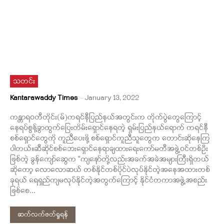
သတင်း
Kantarawaddy Times
-
January 13, 2022
ကန္တာရဝတီတိုင်း(မ်)ကရင်နီပြည်နယ်အတွင်းက တိုက်ပွဲတွေကြောင့်
နေရပ်စွန့်ခွာထွက်ပြေးတိမ်းရှောင်နေရတဲ့ ရှမ်းပြည်နယ်ရောက် ကရင်နီ
စစ်ရှောင်တွေကို ကူညီပေးဖို့ စစ်ရှောင်ကူညီသူတွေက တောင်းဆိုနေကြ
ပါတယ်။ဆီဆိုင်စစ်ဘေးရှောင်နေရာချထားရေးကော်မတီအဖွဲ့ဝင်တစ်ဦး
ဖြစ်တဲ့ ခွန်ကျော်ဆွေက “ကျနော်တို့လည်းအခက်အခဲအများကြီးရှိတယ်
ဆိုတော့ လောလောဆယ် တစ်နိုင်တစ်ပိုင်ပဲလုပ်နိုင်တဲ့အနေအထားတစ်
ခုရယ် ရေရှည်ကျမလုပ်နိုင်တဲ့အတွက်ကြောင့် နိုင်ငံတကာအဖွဲ့အစည်း
ဖြစ်စေ...
ဆက်လက်ဖတ်ရှုရန်