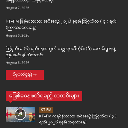
အမျိုးသားတဦး ထိမှန်သေဆုံး
August 7, 2026
KT-FM မြန်မာဘာသာ အစီအစဉ် ၂၀၂၆ ခုနှစ်၊ ဩဂုတ်လ ( ၄ ) ရက်၊
(ကြာသပတေးနေ့)
August 6, 2026
ဩဂုတ်လ (၆) ရက်နေ့အတွက် ကန္တာရဝတီတိုင်း (မ်) သတင်းဌာနရဲ့
ညနေခင်းရုပ်သံသတင်း
August 6, 2026
ပိုမိုဖတ်ရှုရန်
မဖြစ်မနေဖတ်ရမည့် သတင်းများ
KT FM
KT-FM ကရင်နီဘာသာ အစီအစဉ် ဩဂုတ်လ ( ၃ )
ရက်၊ ၂၀၂၆ ခုနှစ်(တနင်္လာနေ့)