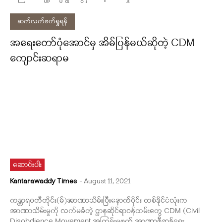
ဆက်လက်ဖတ်ရှုရန်
အရေးတော်ပုံအောင်မှ အိမ်ပြန်မယ်ဆိုတဲ့ CDM
ကျောင်းဆရာမ
ဆောင်းပါး
Kantarawaddy Times
-
August 11, 2021
ကန္တာရဝတီတိုင်း(မ်)အာဏာသိမ်းပြီးနောက်ပိုင်း တစ်နိုင်ငံလုံးက
အာဏာသိမ်းမှုကို လက်မခံတဲ့ ဌာနဆိုင်ရာဝန်ထမ်းတွေ CDM (Civil
Disobdience Movement အကြမ်းမဖက် အာဏာဖီဆန်ရေး