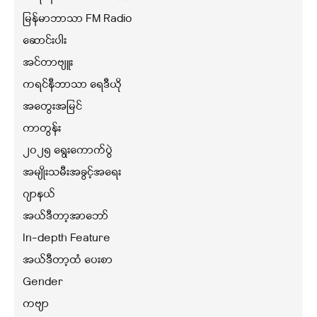
မြန်မာဘာသာ FM Radio
ဆောင်းပါး
အင်တာဗျူး
ကရင်နီဘာသာ ရေဒီယို
အတွေးအမြင်
ကာတွန်း
၂၀၂၅ ရွေးကောက်ပွဲ
အမျိုးသမီးအခွင့်အရေး
ဂျာနယ်
အယ်ဒီတာ့အာဘော်
In-depth Feature
အယ်ဒီတာ့ထံ ပေးစာ
Gender
ကဗျာ