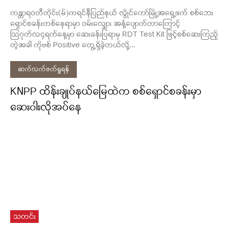
ကန္တာရဝတီတိုင်း(မ်)ကရင်နီပြည်နယ် လွိုင်ကော်မြို့အရှေ့ဖက် စစ်ဘေး
ရှောင်စခန်းတစ်နေရာမှာ ဝမ်းလျှော၊ အနံ့ပျောက်တာကြောင့်
ဩဂုတ်လ၄ရက်နေ့မှာ ဆေးခန်းပြရာမှ RDT Test Kit ဖြင့်စစ်ဆေးကြည့်
တဲ့အခါ ကိုဗစ် Positive တွေ့ရှိခဲ့တယ်လို့...
ဆက်လက်ဖတ်ရှုရန်
KNPP ထိန်းချုပ်နယ်မြေထဲက စစ်ရှောင်စခန်းမှာ
ဆေးဝါးလိုအပ်နေ
သတင်း