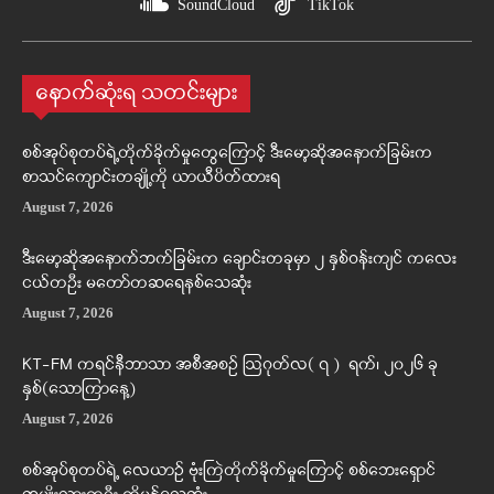
SoundCloud
TikTok
နောက်ဆုံးရ သတင်းများ
စစ်အုပ်စုတပ်ရဲ့တိုက်ခိုက်မှုတွေကြောင့် ဒီးမော့ဆိုအနောက်ခြမ်းက
စာသင်ကျောင်းတချို့ကို ယာယီပိတ်ထားရ
August 7, 2026
ဒီးမော့ဆိုအနောက်ဘက်ခြမ်းက ချောင်းတခုမှာ ၂ နှစ်ဝန်းကျင် ကလေး
ငယ်တဦး မတော်တဆရေနစ်သေဆုံး
August 7, 2026
KT-FM ကရင်နီဘာသာ အစီအစဉ် ဩဂုတ်လ( ၇ ) ရက်၊ ၂၀၂၆ ခု
နှစ်(သောကြာနေ့)
August 7, 2026
စစ်အုပ်စုတပ်ရဲ့ လေယာဉ် ဗုံးကြဲတိုက်ခိုက်မှုကြောင့် စစ်ဘေးရှောင်