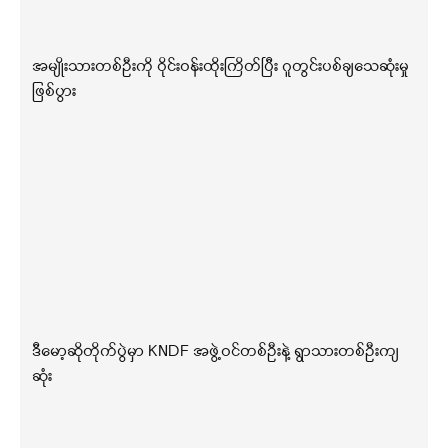
အမျိုးသားတစ်ဦးကို ဝိုင်းဝန်းထိုးကြိတ်ပြီး ဂူတွင်းပစ်ချသေဆုံးမှု
ဖြစ်ပွား
ဒီမော့ဆိုတိုက်ပွဲမှာ KNDF အဖွဲ့ဝင်တစ်ဦးနဲ့ ရွာသားတစ်ဦးကျ
ဆုံး