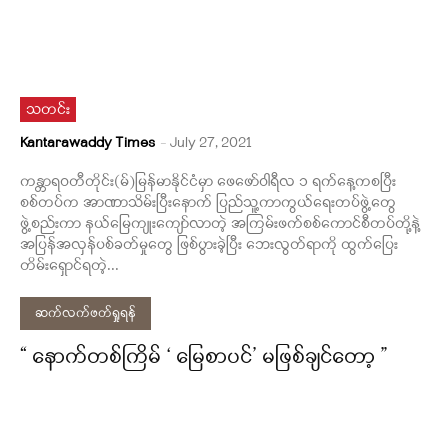
သတင်း
Kantarawaddy Times
-
July 27, 2021
ကန္တာရဝတီတိုင်း(မ်)မြန်မာနိုင်ငံမှာ ဖေဖော်ဝါရီလ ၁ ရက်နေ့ကစပြီး
စစ်တပ်က အာဏာသိမ်းပြီးနောက် ပြည်သူ့ကာကွယ်ရေးတပ်ဖွဲ့တွေ
ဖွဲ့စည်းကာ နယ်မြေကျုးကျော်လာတဲ့ အကြမ်းဖက်စစ်ကောင်စီတပ်တို့နဲ့
အပြန်အလှန်ပစ်ခတ်မှုတွေ ဖြစ်ပွားခဲ့ပြီး ဘေးလွတ်ရာကို ထွက်ပြေး
တိမ်းရှောင်ရတဲ့...
ဆက်လက်ဖတ်ရှုရန်
“ နောက်တစ်ကြိမ် ‘ မြေစာပင်’ မဖြစ်ချင်တော့ ”