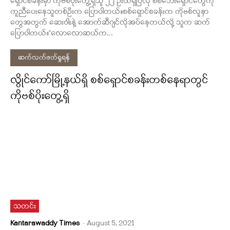
ရှောင်စခန်းမှာ ကိုဗစ်ပိုးတွေ့ရှိသူ ၂၂ ဦးထိရှိပြီလို စစ်ဘေးရှောင်တွေကို
ကူညီပေးနေသူတစ်ဦးက ပြောပါတယ်။စစ်ရှောင်စခန်းက ကိုဗစ်လူနာ
တွေအတွက် ဆေးဝါးနဲ့ အောက်ဆီဂျင်လိုအပ်နေတယ်လို့ သူက ဆက်
ပြောပါတယ်။''လောလောဆယ်က...
ဆက်လက်ဖတ်ရှုရန်
လွိုင်ကော်မြို့နယ်ရှိ စစ်ရှောင်စခန်းတစ်နေရာတွင်
ကိုဗစ်ပိုးတွေ့ရှိ
သတင်း
Kantarawaddy Times
-
August 5, 2021