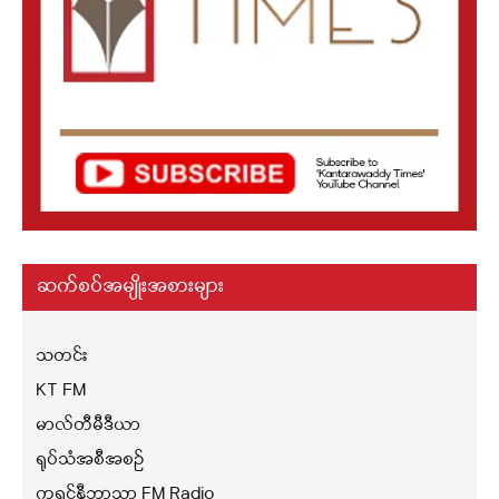
ဆက်စပ်အမျိုးအစားများ
သတင်း
KT FM
မာလ်တီမီဒီယာ
ရုပ်သံအစီအစဉ်
ကရင်နီဘာသာ FM Radio