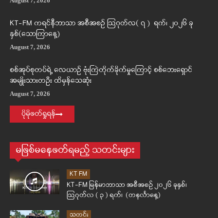
August 7, 2026
KT-FM ကရင်နီဘာသာ အစီအစဉ် ဩဂုတ်လ( ၇ ) ရက်၊ ၂၀၂၆ ခု
နှစ်(သောကြာနေ့)
August 7, 2026
စစ်အုပ်စုတပ်ရဲ့ လေယာဉ် ဗုံးကြဲတိုက်ခိုက်မှုကြောင့် စစ်ဘေးရှောင်
အမျိုးသားတဦး ထိမှန်သေဆုံး
August 7, 2026
ပိုမိုဖတ်ရှုရန်
မဖြစ်မနေဖတ်ရမည့် သတင်းများ
KT FM
KT-FM မြန်မာဘာသာ အစီအစဉ် ၂၀၂၆ ခုနှစ်၊
ဩဂုတ်လ ( ၃ ) ရက်၊ (တနင်္လာနေ့)
သတင်း