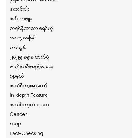
မြန်မာဘာသာ FM Radio
ဆောင်းပါး
အင်တာဗျူး
ကရင်နီဘာသာ ရေဒီယို
အတွေးအမြင်
ကာတွန်း
၂၀၂၅ ရွေးကောက်ပွဲ
အမျိုးသမီးအခွင့်အရေး
ဂျာနယ်
အယ်ဒီတာ့အာဘော်
In-depth Feature
အယ်ဒီတာ့ထံ ပေးစာ
Gender
ကဗျာ
Fact-Checking