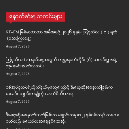
နောက်ဆုံးရ သတင်းများ
KT-FM မြန်မာဘာသာ အစီအစဉ် ၂၀၂၆ ခုနှစ်၊ ဩဂုတ်လ ( ၇ ) ရက်၊
(သောကြာနေ့)
August 7, 2026
ဩဂုတ်လ (၇) ရက်နေ့အတွက် ကန္တာရဝတီတိုင်း (မ်) သတင်းဌာနရဲ့
ညနေခင်းရုပ်သံသတင်း
August 7, 2026
စစ်အုပ်စုတပ်ရဲ့တိုက်ခိုက်မှုတွေကြောင့် ဒီးမော့ဆိုအနောက်ခြမ်းက
စာသင်ကျောင်းတချို့ကို ယာယီပိတ်ထားရ
August 7, 2026
ဒီးမော့ဆိုအနောက်ဘက်ခြမ်းက ချောင်းတခုမှာ ၂ နှစ်ဝန်းကျင် ကလေး
ငယ်တဦး မတော်တဆရေနစ်သေဆုံး