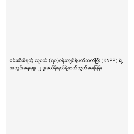
ဖမ်းဆီးခံရတဲ့ လူငယ် (၇၀)ဝန်းကျင်နဲ့ပတ်သက်ပြီး (KNPP) ရဲ့
အတွင်းရေးမှူး-၂ ခူးဒယ်နီရယ်နဲ့ဆက်သွယ်မေးမြန်း