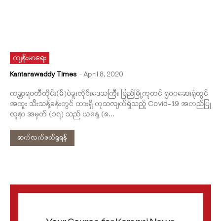
ကျန်းမာရေး
Kantarawaddy Times
-
April 8, 2020
ကန္တာရဝတီတိုင်း(မ်)ပဲခူးတိုင်းဒေသကြီး ပြည်မြို့ကုတင် ၅၀၀ဆေးရုံတွင်
အထူး သီးသန့်ခန်းတွင် ထားရှိ ကုသလျက်ရှိသည့် Covid-19 အတည်ပြု
လူနာ အမှတ် (၁၇) သည် ယနေ့ (၈...
ဆက်လက်ဖတ်ရှုရန်