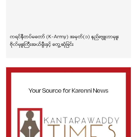
ကရင်နီတပ်မတော် (K-Army) အမှတ်(၁) နည်းဗျူဟာမှူး
ဗိုလ်မှူးကြီးအယ်မွီးနှင့် တွေ့ဆုံခြင်း