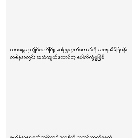
ယမနေ့ည လွိုင်ကော်မြို့၊ ဒေါဥခူကွက်ဟောင်းရှိ လူနေအိမ်ခြံဝန်း
တစ်ခုအတွင်း အသံကျယ်လောင်တဲ့ ပေါက်ကွဲမှုဖြစ်
ဖယ်ခုံအရှေ့ဖက်ကမ်းတွင် ဒလန်လို့ သတင်းထွက်နေတဲ့