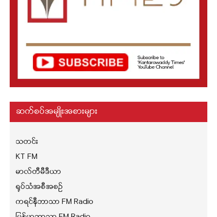
ဆက်စပ်အမျိုးအစားများ
သတင်း
KT FM
မာလ်တီမီဒီယာ
ရုပ်သံအစီအစဉ်
ကရင်နီဘာသာ FM Radio