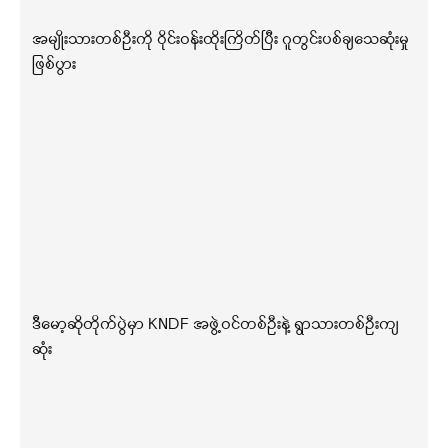
အမျိုးသားတစ်ဦးကို ဝိုင်းဝန်းထိုးကြိတ်ပြီး ဂူတွင်းပစ်ချသေဆုံးမှု
ဖြစ်ပွား
ဒီမော့ဆိုတိုက်ပွဲမှာ KNDF အဖွဲ့ဝင်တစ်ဦးနဲ့ ရွာသားတစ်ဦးကျ
ဆုံး