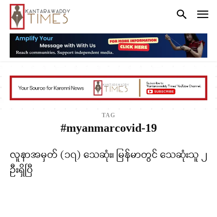
TAG
#myanmarcovid-19
လူနာအမှတ် (၁၇) သေဆုံး၊ မြန်မာတွင် သေဆုံးသူ ၂
ဦးရှိပြီ