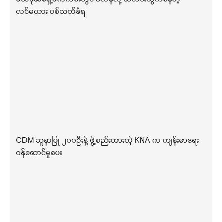
လင်မယား ပစ်သတ်ခံရ
CDM သူနာပြု ၂၀၀ဦးနဲ့ ဖွဲ့စည်းထားတဲ့ KNA က ကျန်းမာရေး
ဝန်ဆောင်မှုပေး