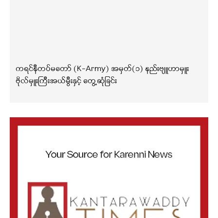
ကရင်နီတပ်မတော် (K-Army) အမှတ်(၁) နည်းဗျူဟာမှူး
ဗိုလ်မှူးကြီးအယ်မွီးနှင့် တွေ့ဆုံခြင်း