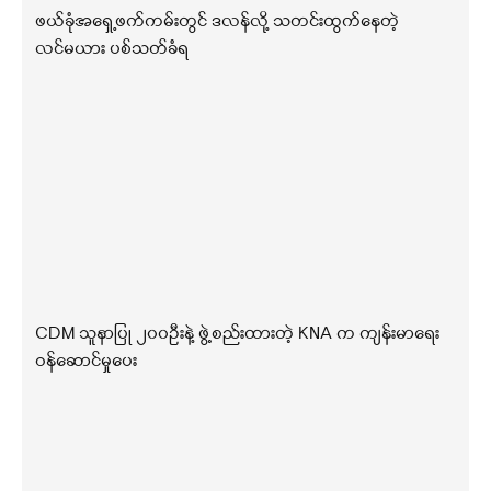
ဖယ်ခုံအရှေ့ဖက်ကမ်းတွင် ဒလန်လို့ သတင်းထွက်နေတဲ့
လင်မယား ပစ်သတ်ခံရ
CDM သူနာပြု ၂၀၀ဦးနဲ့ ဖွဲ့စည်းထားတဲ့ KNA က ကျန်းမာရေး
ဝန်ဆောင်မှုပေး