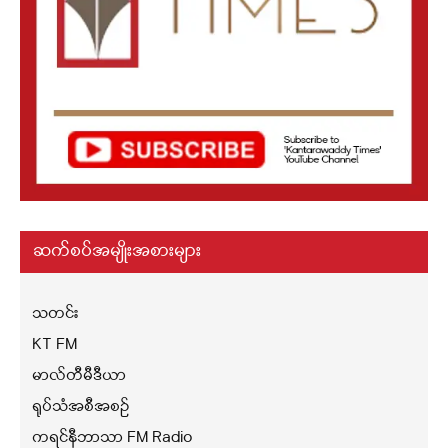
ဆက်စပ်အမျိုးအစားများ
သတင်း
KT FM
မာလ်တီမီဒီယာ
ရုပ်သံအစီအစဉ်
ကရင်နီဘာသာ FM Radio