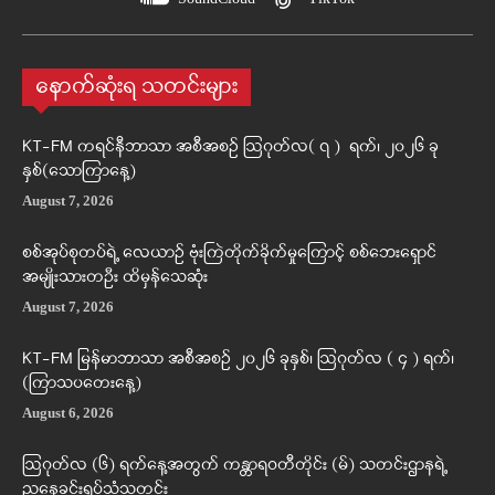
နောက်ဆုံးရ သတင်းများ
KT-FM ကရင်နီဘာသာ အစီအစဉ် ဩဂုတ်လ( ၇ ) ရက်၊ ၂၀၂၆ ခု
နှစ်(သောကြာနေ့)
August 7, 2026
စစ်အုပ်စုတပ်ရဲ့ လေယာဉ် ဗုံးကြဲတိုက်ခိုက်မှုကြောင့် စစ်ဘေးရှောင်
အမျိုးသားတဦး ထိမှန်သေဆုံး
August 7, 2026
KT-FM မြန်မာဘာသာ အစီအစဉ် ၂၀၂၆ ခုနှစ်၊ ဩဂုတ်လ ( ၄ ) ရက်၊
(ကြာသပတေးနေ့)
August 6, 2026
ဩဂုတ်လ (၆) ရက်နေ့အတွက် ကန္တာရဝတီတိုင်း (မ်) သတင်းဌာနရဲ့
ညနေခင်းရုပ်သံသတင်း