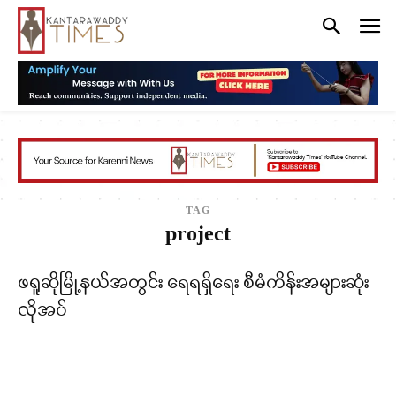
TAG
project
ဖရူဆိုမြို့နယ်အတွင်း ရေရရှိရေး စီမံကိန်းအများဆုံး
လိုအပ်