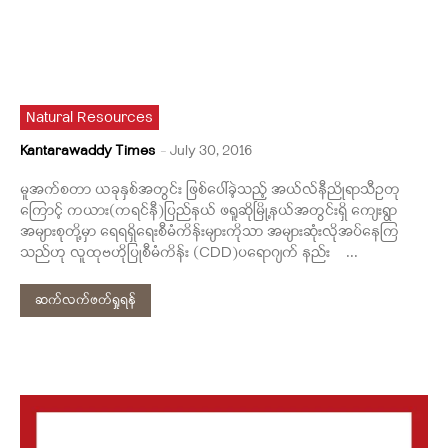
Natural Resources
Kantarawaddy Times
-
July 30, 2016
မူအက်စတာ ယခုနှစ်အတွင်း ဖြစ်ပေါ်ခဲ့သည့် အယ်လ်နီညိုရာသီဥတု
ကြောင့် ကယား(ကရင်နီ)ပြည်နယ် ဖရူဆိုမြို့နယ်အတွင်းရှိ ကျေးရွာ
အများစုတို့မှာ ရေရရှိရေးစီမံကိန်းများကိုသာ အများဆုံးလိုအပ်နေကြ
သည်ဟု လူထုဗဟိုပြုစီမံကိန်း (CDD)ပရောဂျက် နည်း ...
ဆက်လက်ဖတ်ရှုရန်