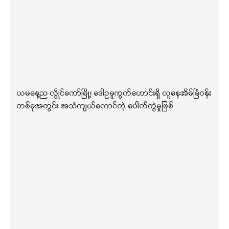
ယမနေ့ည လွိုင်ကော်မြို့၊ ဒေါဥခူကွက်ဟောင်းရှိ လူနေအိမ်ခြံဝန်း
တစ်ခုအတွင်း အသံကျယ်လောင်တဲ့ ပေါက်ကွဲမှုဖြစ်