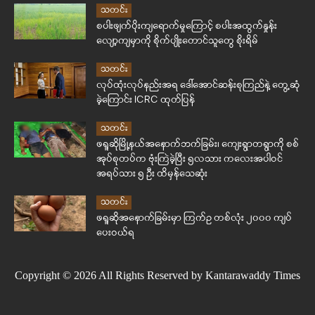
သတင်း
စပါးဖျက်ပိုးကျရောက်မှုကြောင့် စပါးအထွက်နှုန်း
လျော့ကျမှာကို စိုက်ပျိုးတောင်သူတွေ စိုးရိမ်
သတင်း
လုပ်ထုံးလုပ်နည်းအရ ဒေါ်အောင်ဆန်းစုကြည်နဲ့ တွေ့ဆုံ
ခဲ့ကြောင်း ICRC ထုတ်ပြန်
သတင်း
ဖရူဆိုမြို့နယ်အနောက်ဘက်ခြမ်း၊ ကျေးရွာတရွာကို စစ်
အုပ်စုတပ်က ဗုံးကြဲခဲ့ပြီး ၅လသား ကလေးအပါဝင်
အရပ်သား ၅ ဦး ထိမှန်သေဆုံး
သတင်း
ဖရူဆိုအနောက်ခြမ်းမှာ ကြက်ဥ တစ်လုံး ၂၀၀၀ ကျပ်
ပေးဝယ်ရ
Copyright © 2026 All Rights Reserved by Kantarawaddy Times