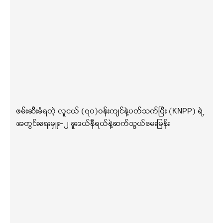
ဖမ်းဆီးခံရတဲ့ လူငယ် (၇၀)ဝန်းကျင်နဲ့ပတ်သက်ပြီး (KNPP) ရဲ့
အတွင်းရေးမှူး-၂ ခူးဒယ်နီရယ်နဲ့ဆက်သွယ်မေးမြန်း