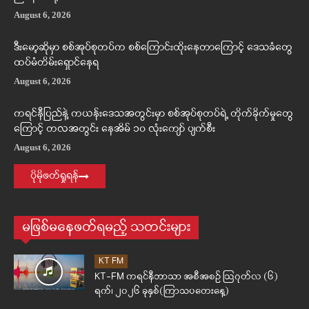
August 6, 2026
ဒီးမော့ဆိုမှာ စစ်အုပ်စုတပ်က စစ်ကြောင်းထိုးနေတာကြောင့် ဒေသခံတွေ
ထပ်မံတိမ်းရှောင်နေရ
August 6, 2026
ကရင်နီပြည်နဲ့ ကယန်းဒေသအတွင်းမှာ စစ်အုပ်စုတပ်ရဲ့ တိုက်ခိုက်မှုတွေ
ကြောင့် တလအတွင်း နေအိမ် ၁၀ လုံးကျော် ပျက်စီး
August 6, 2026
ပိုမိုဖတ်ရှုရန်
မဖြစ်မနေဖတ်ရမည့် သတင်းများ
KT FM
KT-FM ကရင်နီဘာသာ အစီအစဉ် ဩဂုတ်လ (၆)
ရက်၊ ၂၀၂၆ ခုနှစ်(ကြာသပတေးနေ့)