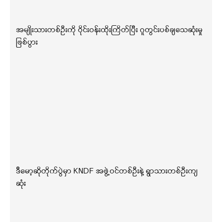
အမျိုးသားတစ်ဦးကို ဝိုင်းဝန်းထိုးကြိတ်ပြီး ဂူတွင်းပစ်ချသေဆုံးမှု
ဖြစ်ပွား
ဒီမော့ဆိုတိုက်ပွဲမှာ KNDF အဖွဲ့ဝင်တစ်ဦးနဲ့ ရွာသားတစ်ဦးကျ
ဆုံး