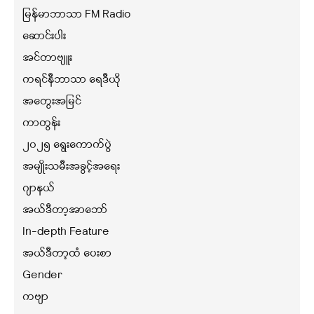
မြန်မာဘာသာ FM Radio
ဆောင်းပါး
အင်တာဗျူး
ကရင်နီဘာသာ ရေဒီယို
အတွေးအမြင်
ကာတွန်း
၂၀၂၅ ရွေးကောက်ပွဲ
အမျိုးသမီးအခွင့်အရေး
ဂျာနယ်
အယ်ဒီတာ့အာဘော်
In-depth Feature
အယ်ဒီတာ့ထံ ပေးစာ
Gender
ကဗျာ