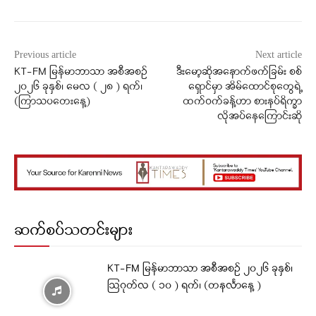
Previous article
Next article
KT-FM မြန်မာဘာသာ အစီအစဉ်
ဒီးမော့ဆိုအနောက်ဖက်ခြမ်း စစ်
၂၀၂၆ ခုနှစ်၊ မေလ ( ၂၈ ) ရက်၊
ရှောင်မှာ အိမ်ထောင်စုတွေရဲ့
(ကြာသပတေးနေ့)
ထက်ဝက်ခန့်ဟာ စားနပ်ရိက္ခာ
လိုအပ်နေကြောင်းဆို
ဆက်စပ်သတင်းများ
KT-FM မြန်မာဘာသာ အစီအစဉ် ၂၀၂၆ ခုနှစ်၊
ဩဂုတ်လ ( ၁၀ ) ရက်၊ (တနင်္လာနေ့ )