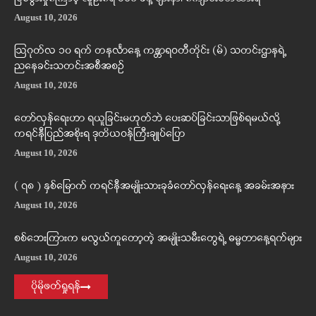
August 10, 2026
ဩဂုတ်လ ၁၀ ရက် တနင်္လာနေ့ ကန္တာရဝတီတိုင်း (မ်) သတင်းဌာနရဲ့
ညနေခင်းသတင်းအစီအစဉ်
August 10, 2026
တော်လှန်ရေးဟာ ရယူခြင်းမဟုတ်ဘဲ ပေးဆပ်ခြင်းသာဖြစ်ရမယ်လို့
ကရင်နီပြည်အစိုးရ ဒုတိယဝန်ကြီးချုပ်ပြော
August 10, 2026
( ၇၈ ) နှစ်မြောက် ကရင်နီအမျိုးသားခုခံတော်လှန်ရေးနေ့ အခမ်းအနား
August 10, 2026
စစ်ဘေးကြားက မလွယ်ကူတော့တဲ့ အမျိုးသမီးတွေရဲ့ ဓမ္မတာနေ့ရက်များ
August 10, 2026
ပိုမိုဖတ်ရှုရန်