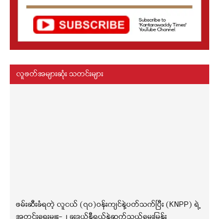
လူဖတ်အများဆုံး သတင်းများ
ဖမ်းဆီးခံရတဲ့ လူငယ် (၇၀)ဝန်းကျင်နဲ့ပတ်သက်ပြီး (KNPP) ရဲ့
အတွင်းရေးမှူး-၂ ခူးဒယ်နီရယ်နဲ့ဆက်သွယ်မေးမြန်း