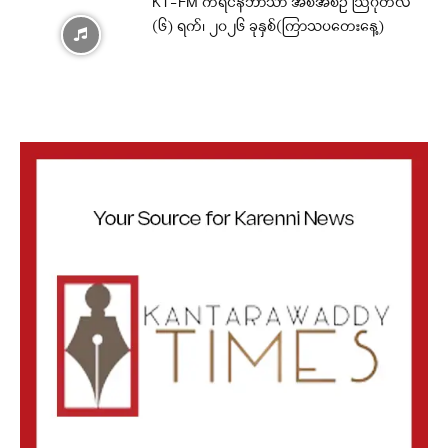
KT-FM ကရင်နီဘာသာ အစီအစဉ် ဩဂုတ်လ
(၆) ရက်၊ ၂၀၂၆ ခုနှစ်(ကြာသပတေးနေ့)