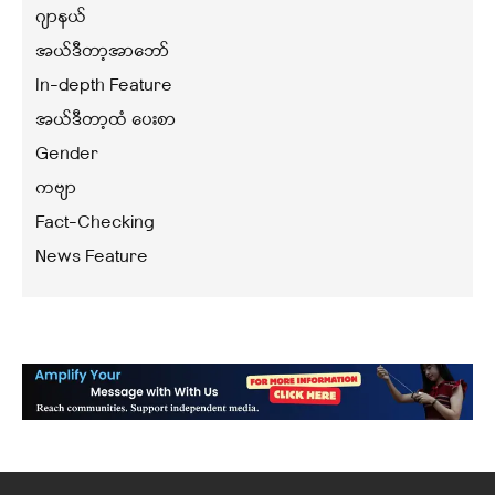
ဂျာနယ်
အယ်ဒီတာ့အာဘော်
In-depth Feature
အယ်ဒီတာ့ထံ ပေးစာ
Gender
ကဗျာ
Fact-Checking
News Feature