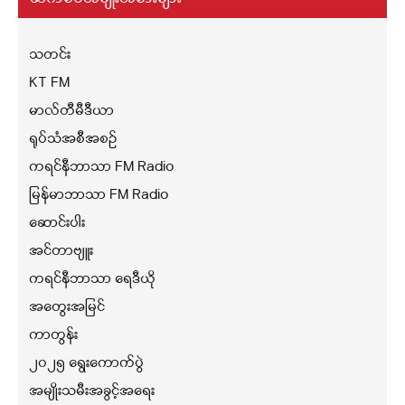
သတင်း
KT FM
မာလ်တီမီဒီယာ
ရုပ်သံအစီအစဉ်
ကရင်နီဘာသာ FM Radio
မြန်မာဘာသာ FM Radio
ဆောင်းပါး
အင်တာဗျူး
ကရင်နီဘာသာ ရေဒီယို
အတွေးအမြင်
ကာတွန်း
၂၀၂၅ ရွေးကောက်ပွဲ
အမျိုးသမီးအခွင့်အရေး