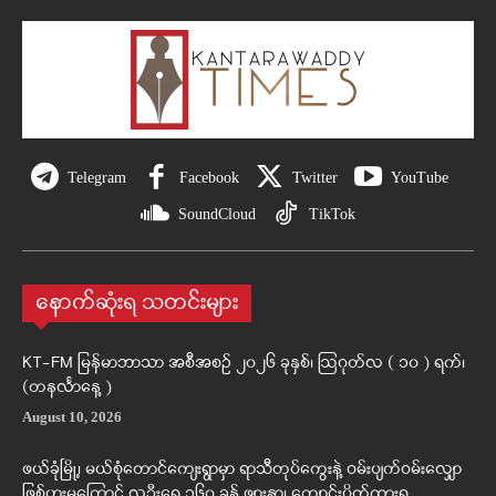
Telegram
Facebook
Twitter
YouTube
SoundCloud
TikTok
နောက်ဆုံးရ သတင်းများ
KT-FM မြန်မာဘာသာ အစီအစဉ် ၂၀၂၆ ခုနှစ်၊ ဩဂုတ်လ ( ၁၀ ) ရက်၊
(တနင်္လာနေ့ )
August 10, 2026
ဖယ်ခုံမြို့၊ မယ်စုံတောင်ကျေးရွာမှာ ရာသီတုပ်ကွေးနဲ့ ဝမ်းပျက်ဝမ်းလျှော
ဖြစ်ပွားမှုကြောင့် လူဦးရေ ၁၆၀ ခန့် ဖျားနာ၊ ကျောင်းပိတ်ထားရ