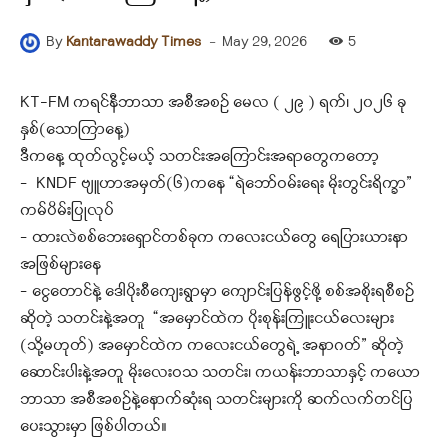
-
May 29, 2026
5
By
Kantarawaddy Times
KT-FM ကရင်နီဘာသာ အစီအစဉ် မေလ ( ၂၉ ) ရက်၊ ၂၀၂၆ ခု
နှစ်(သောကြာနေ့)
ဒီကနေ့ ထုတ်လွင့်မယ့် သတင်းအကြောင်းအရာတွေကတော့
– KNDF ဗျူဟာအမှတ်(၆)ကနေ “ရဲဘော်ဝမ်းရေး မိုးတွင်းရိက္ခာ”
ကမ်ပိမ်းပြုလုပ်
– ထားလဲစစ်ဘေးရှောင်တစ်ခုက ကလေးငယ်တွေ ရေပြားယားနာ
အဖြစ်များနေ
– ငွေတောင်နဲ့ ဒေါပိုးစီကျေးရွာမှာ ကျောင်းပြန်ဖွင့်ဖို့ စစ်အစိုးရစီစဉ်
ဆိုတဲ့ သတင်းနဲ့အတူ “အမှောင်ထဲက ပိုးစုန်းကြူးငယ်လေးများ
(သို့မဟုတ်) အမှောင်ထဲက ကလေးငယ်တွေရဲ့ အနာဂတ်” ဆိုတဲ့
ဆောင်းပါးနဲ့အတူ မိုးလေးဝသ သတင်း၊ ကယန်းဘာသာနှင့် ကယော
ဘာသာ အစီအစဉ်နဲ့နောက်ဆုံးရ သတင်းများကို ဆက်လက်တင်ပြ
ပေးသွားမှာ ဖြစ်ပါတယ်။