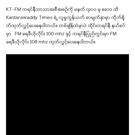
KT-FM ကရင်နီဘာသာအစီအစဉ်ကို မနက် ၇း၀၀ မှ ၈းဝဝ ထိ
Kantarawaddy Times ရဲ့ လူမှုကွန်ယက် စာမျက်နှာမှာ တိုက်ရို
တ်ထုတ်လွှင့်ပေးနေပါတယ်
။ တစ်ချိန်ထဲမှာပဲ ထိုင်းကရင်နီ နယ်စပ်
မှာ FM ရေဒီယိုလိုင်း 100 mhz နှင့် ကရင်နီပြည်တွင်းမှာ FM
ရေဒီယိုလိုင်း 108 mhz ထုတ်လွှင့်ပေးနေပါတယ်။