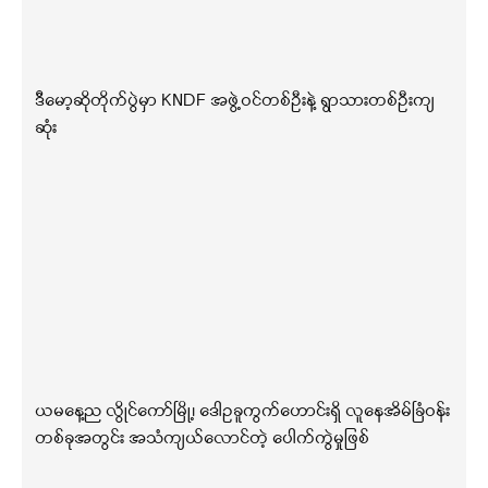
ဒီမော့ဆိုတိုက်ပွဲမှာ KNDF အဖွဲ့ဝင်တစ်ဦးနဲ့ ရွာသားတစ်ဦးကျ
ဆုံး
ယမနေ့ည လွိုင်ကော်မြို့၊ ဒေါဥခူကွက်ဟောင်းရှိ လူနေအိမ်ခြံဝန်း
တစ်ခုအတွင်း အသံကျယ်လောင်တဲ့ ပေါက်ကွဲမှုဖြစ်