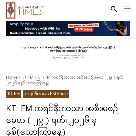
Home
KT FM
KT-FM ကရင်နီဘာသာ အစီအစဉ် မေလ ( ၂၉ ) ရက်၊
၂၀၂၆ ခုနှစ်(သောကြာနေ့)
KT FM
ကရင်နီဘာသာ FM Radio
KT-FM ကရင်နီဘာသာ အစီအစဉ်
မေလ ( ၂၉ ) ရက်၊ ၂၀၂၆ ခု
နှစ်(သောကြာနေ့)