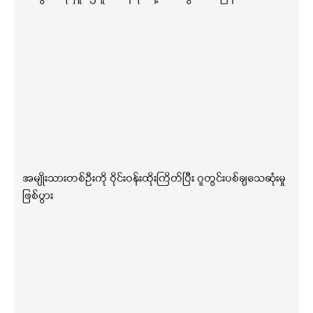
အမျိုးသားတစ်ဦးကို ဝိုင်းဝန်းထိုးကြိတ်ပြီး ဂူတွင်းပစ်ချသေဆုံးမှု
ဖြစ်ပွား