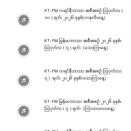
KT-FM ကရင်နီဘာသာ အစီအစဉ် ဩဂုတ်လ (
၁၀ ) ရက်၊ ၂၀၂၆ ခုနှစ်(တနင်္လာနေ့)
KT-FM မြန်မာဘာသာ အစီအစဉ် ၂၀၂၆ ခုနှစ်၊
ဩဂုတ်လ ( ၇ ) ရက်၊ (သောကြာနေ့)
KT-FM ကရင်နီဘာသာ အစီအစဉ် ဩဂုတ်လ(
၇ ) ရက်၊ ၂၀၂၆ ခုနှစ်(သောကြာနေ့)
KT-FM မြန်မာဘာသာ အစီအစဉ် ၂၀၂၆ ခုနှစ်၊
ဩဂုတ်လ ( ၄ ) ရက်၊ (ကြာသပတေးနေ့)