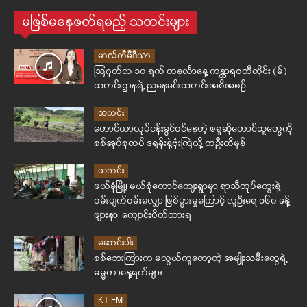
မဖြစ်မနေဖတ်ရမည့် သတင်းများ
မာလ်တီမီဒီယာ
ဩဂုတ်လ ၁၀ ရက် တနင်္လာနေ့ ကန္တာရဝတီတိုင်း (မ်)
သတင်းဌာနရဲ့ ညနေခင်းသတင်းအစီအစဉ်
သတင်း
တောင်ယာလုပ်ငန်းခွင်ဝင်နေတဲ့ ဖရူဆိုတောင်သူတွေကို
စစ်အုပ်စုတပ် ဒရုန်းနဲ့ဗုံးကြဲလို့ တဦးထိမှန်
သတင်း
ဖယ်ခုံမြို့၊ မယ်စုံတောင်ကျေးရွာမှာ ရာသီတုပ်ကွေးနဲ့
ဝမ်းပျက်ဝမ်းလျှော ဖြစ်ပွားမှုကြောင့် လူဦးရေ ၁၆၀ ခန့်
ဖျားနာ၊ ကျောင်းပိတ်ထားရ
ဆောင်းပါး
စစ်ဘေးကြားက မလွယ်ကူတော့တဲ့ အမျိုးသမီးတွေရဲ့
ဓမ္မတာနေ့ရက်များ
KT FM