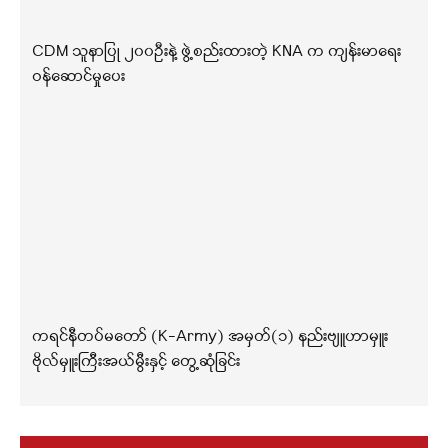
CDM သူနာပြု ၂၀၀ဦးနဲ့ ဖွဲ့စည်းထားတဲ့ KNA က ကျန်းမာရေး
ဝန်ဆောင်မှုပေး
ကရင်နီတပ်မတော် (K-Army) အမှတ်(၁) နည်းဗျူဟာမှူး
ဗိုလ်မှူးကြီးအယ်မွီးနှင့် တွေ့ဆုံခြင်း