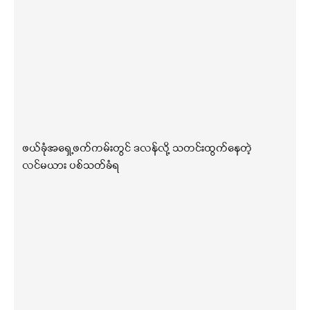
ဖယ်ခုံအရှေ့ဖက်ကမ်းတွင် ဒလန်လို့ သတင်းထွက်နေတဲ့
လင်မယား ပစ်သတ်ခံရ