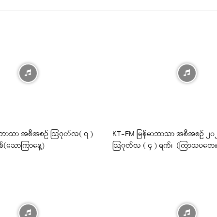
ီဘာသာ အစီအစဉ် ဩဂုတ်လ( ၇ )
KT-FM မြန်မာဘာသာ အစီအစဉ် ၂၀၂၆ 
ှစ်(သောကြာနေ့)
ဩဂုတ်လ ( ၄ ) ရက်၊ (ကြာသပတေး