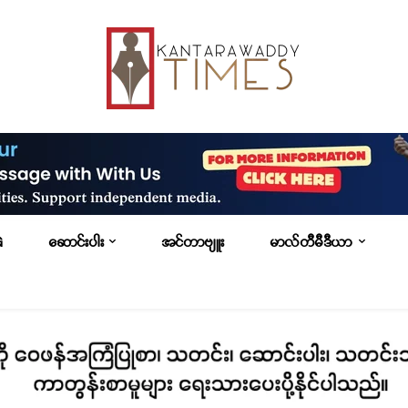
G
ဆောင်းပါး
အင်တာဗျူး
မာလ်တီမီဒီယာ