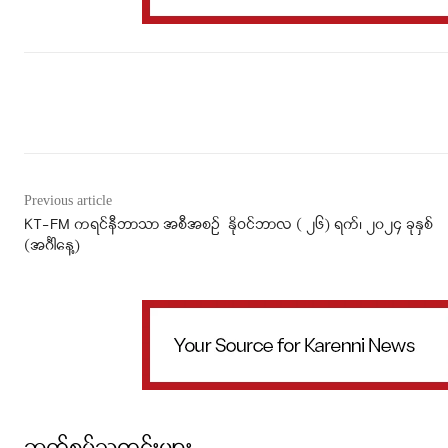
Facebook
X
WhatsApp
Previous article
KT-FM ကရင်နီဘာသာ အစီအစဉ် နိုဝင်ဘာလ ( ၂၆) ရက်၊ ၂၀၂၄ ခုနှစ်
(အင်္ဂါနေ့)