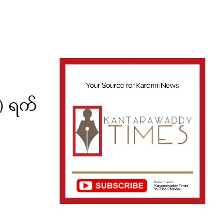
) ရက်