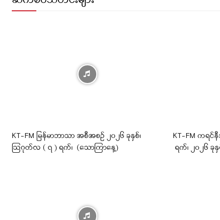
ဆက်စပ်သတင်းများ
KT-FM မြန်မာဘာသာ အစီအစဉ် ၂၀၂၆ ခုနှစ်၊
KT-FM ကရင်န
ဩဂုတ်လ ( ၇ ) ရက်၊ (သောကြာနေ့)
ရက်၊ ၂၀၂၆ ခုန