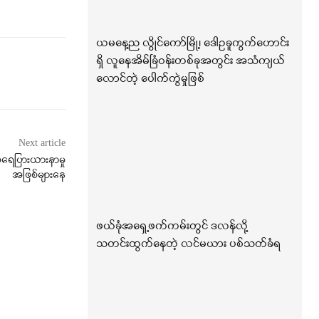
ယမနေ့ည လွိုင်ကော်မြို့၊ ဒေါဥခူကွက်ဟောင်း
ရှိ လူနေအိမ်ခြံဝန်းတစ်ခုအတွင်း အသံကျယ်
လောင်တဲ့ ပေါက်ကွဲမှုဖြစ်
Next article
ရေပြားယားနာမှု
အဖြစ်များနေ
ဖယ်ခုံအရှေ့ဖက်ကမ်းတွင် ဒလန်လို့
သတင်းထွက်နေတဲ့ လင်မယား ပစ်သတ်ခံရ