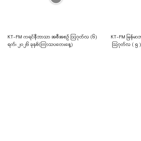
KT-FM ကရင်နီဘာသာ အစီအစဉ် ဩဂုတ်လ (၆)
KT-FM မြန်မာဘ
ရက်၊ ၂၀၂၆ ခုနှစ်(ကြာသပတေးနေ့)
ဩဂုတ်လ ( ၅ ) ရ