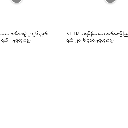
ာသာ အစီအစဉ် ၂၀၂၆ ခုနှစ်၊
KT-FM ကရင်နီဘာသာ အစီအစဉ် ဩ
က်၊ (ဗုဒ္ဓဟူးနေ့)
ရက်၊ ၂၀၂၆ ခုနှစ်(ဗုဒ္ဓဟူးနေ့)