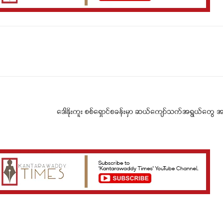
Telegram
Viber
ဒေါနိုးကူး စစ်ရှောင်စခန်းမှာ ဆယ်ကျော်သက်အရွယ်တွေ အ