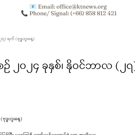
) ရက် (ဗုဒ္ဓဟူးနေ့)
၂၀၂၄ ခုနှစ်၊ နိုဝင်ဘာလ (၂၇
ုဒ္ဓဟူးနေ့)