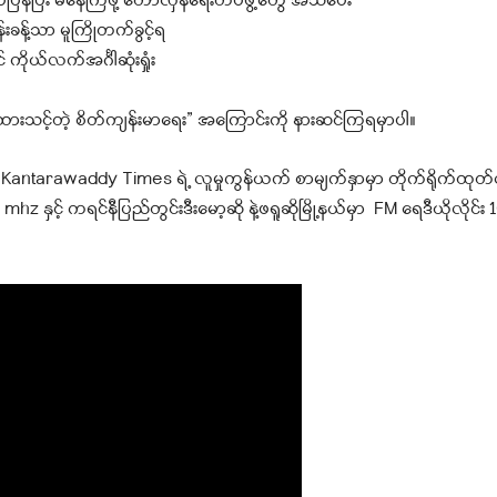
်ပြန်ပြီး မနေကြဖို့ တော်လှန်ရေးတပ်ဖွဲ့တွေ အသိပေး
ခန့်သာ မူကြိုတက်ခွင့်ရ
ယ်လက်အင်္ဂါဆုံးရှုံး
င့်တဲ့ စိတ်ကျန်းမာရေး” အကြောင်းကို နားဆင်ကြရမှာပါ။
tarawaddy Times ရဲ့ လူမှုကွန်ယက် စာမျက်နှာမှာ တိုက်ရိုက်ထုတ်လွ
hz နှင့် ကရင်နီပြည်တွင်းဒီးမော့ဆို နဲ့ဖရူဆိုမြို့နယ်မှာ FM ရေဒီယိုလိုင်