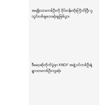
အမျိုးသားတစ်ဦးကို ဝိုင်းဝန်းထိုးကြိတ်ပြီး ဂူ
တွင်းပစ်ချသေဆုံးမှုဖြစ်ပွား
ဒီမော့ဆိုတိုက်ပွဲမှာ KNDF အဖွဲ့ဝင်တစ်ဦးနဲ့
ရွာသားတစ်ဦးကျဆုံး