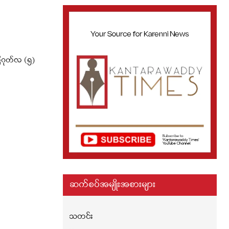
ဂုတ်လ (၅)
ဆက်စပ်အမျိုးအစားများ
သတင်း