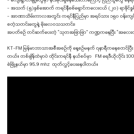
– ကျေးရွာတချို့တွေမှာ နင်းမိုင်းရှိနေသေးတာကြောင့် ပြည်သူတွေ နေရပ
– အသက် (၅)နှစ်အောက် ကရင်နီစစ်ရှောင်ကလေးငယ် (၂၀) ရာခိုင်နှုန်း
– အာဏာသိမ်းကာလအတွင်း ကရင်နီပြည်မှာ အရပ်သား ၁၅၀ ဝန်းကျင် ကို
စတဲ့သတင်းတွေနဲ့ မိုးလေဝသသတင်း၊
အပတ်စဉ် တင်ဆက်ပေးတဲ့ “သုတအဖြာဖြာ” ကဏ္ဍကနေပြီး “အလေးထားသ
KT-FM မြန်မာဘာသာအစီအစဉ်ကို နေ့စဉ်မနက် ၇နာရီကနေစတင်ပြီး Kan
တယ်။ တစ်ချိန်ထဲမှာပဲ ထိုင်းကရင်နီ နယ်စပ်မှာ FM ရေဒီယိုလိုင်း 100 m
စဲမြို့နယ်မှာ 95.9 mhz ထုတ်လွှင့်ပေးနေပါတယ်။