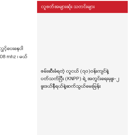
လူဖတ်အများဆုံး သတင်းများ
ှင့်ပေးနေပါ
း 108 mhz ၊ မယ်
ဖမ်းဆီးခံရတဲ့ လူငယ် (၇၀)ဝန်းကျင်နဲ့
ပတ်သက်ပြီး (KNPP) ရဲ့ အတွင်းရေးမှူး-၂
ခူးဒယ်နီရယ်နဲ့ဆက်သွယ်မေးမြန်း