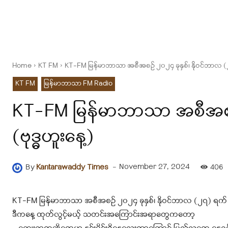
Home
KT FM
KT-FM မြန်မာဘာသာ အစီအစဉ် ၂၀၂၄ ခုနှစ်၊ နိုဝင်ဘာလ (၂၇
KT FM
မြန်မာဘာသာ FM Radio
KT-FM မြန်မာဘာသာ အစီအစဉ် 
(ဗုဒ္ဓဟူးနေ့)
-
November 27, 2024
By
Kantarawaddy Times
406
KT-FM မြန်မာဘာသာ အစီအစဉ် ၂၀၂၄ ခုနှစ်၊ နိုဝင်ဘာလ (၂၇) ရက် (ဗ
ဒီကနေ့ ထုတ်လွင့်မယ့် သတင်းအကြောင်းအရာတွေကတော့