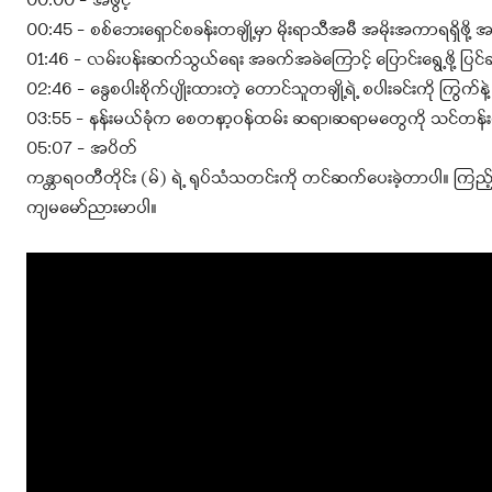
00:00 – အဖွင့်
00:45 – စစ်ဘေးရှောင်စခန်းတချို့မှာ မိုးရာသီအမီ အမိုးအကာရရှိဖ
01:46 – လမ်းပန်းဆက်သွယ်ရေး အခက်အခဲကြောင့် ပြောင်းရွေ့ဖို့ ပ
02:46 – နွေစပါးစိုက်ပျိုးထားတဲ့ တောင်သူတချို့ရဲ့ စပါးခင်းကို ကြွက
03:55 – နန်းမယ်ခုံက စေတနာ့၀န်ထမ်း ဆရာ၊ဆရာမတွေကို သင်တန်းပို
05:07 – အပိတ်
ကန္တာရဝတီတိုင်း (မ်) ရဲ့ ရုပ်သံသတင်းကို တင်ဆက်ပေးခဲ့တာပါ။ ကြည
ကျမမော်ညားမာပါ။