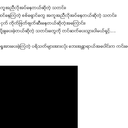
ို့ အကူအညီလိုအပ်နေတယ်ဆိုတဲ့ သတင်း၊
ြင်ဆင်နေကြတဲ့ စစ်ရှောင်တွေ အကူအညီလိုအပ်နေတယ်ဆိုတဲ့ သတင်း၊
်နဲ့ ငှက် ကိုက်ဖြတ်ဖျက်ဆီးနေတယ်ဆိုတဲ့အကြောင်း၊
့ချပေးခဲ့တယ်ဆိုတဲ့ သတင်းတွေကို တင်ဆက်ပေးသွားပါမယ်ရှင့်…..
့်ရှုအားပေးခဲ့ကြတဲ့ ပရိသတ်များအားလုံး ဘေးအန္တာရာယ်အပေါင်းက ကင်းဝေ