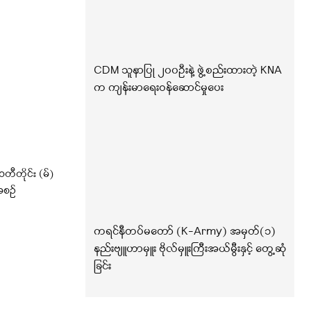
CDM သူနာပြု ၂၀၀ဦးနဲ့ ဖွဲ့စည်းထားတဲ့ KNA
က ကျန်းမာရေးဝန်ဆောင်မှုပေး
ီတိုင်း (မ်)
အစဉ်
ကရင်နီတပ်မတော် (K-Army) အမှတ်(၁)
နည်းဗျူဟာမှူး ဗိုလ်မှူးကြီးအယ်မွီးနှင့် တွေ့ဆုံ
ခြင်း