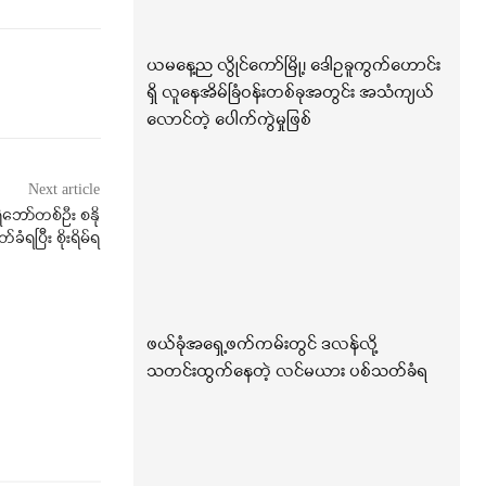
ယမနေ့ည လွိုင်ကော်မြို့၊ ဒေါဥခူကွက်ဟောင်း
ရှိ လူနေအိမ်ခြံဝန်းတစ်ခုအတွင်း အသံကျယ်
လောင်တဲ့ ပေါက်ကွဲမှုဖြစ်
Next article
ဲဘော်တစ်ဦး စနို
ခံရပြီး စိုးရိမ်ရ
ဖယ်ခုံအရှေ့ဖက်ကမ်းတွင် ဒလန်လို့
သတင်းထွက်နေတဲ့ လင်မယား ပစ်သတ်ခံရ