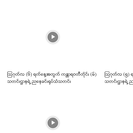
ဩဂုတ်လ (၆) ရက်နေ့အတွက် ကန္တာရဝတီတိုင်း (မ်)
ဩဂုတ်လ (၅) ရက
သတင်းဌာနရဲ့ ညနေခင်းရုပ်သံသတင်း
သတင်းဌာနရဲ့ ည