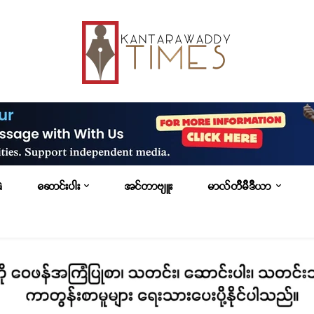
G
ဆောင်းပါး
အင်တာဗျူး
မာလ်တီမီဒီယာ