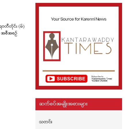
ဝတီတိုင်း (မ်)
း အစီအစဉ်
ဆက်စပ်အမျိုးအစားများ
သတင်း