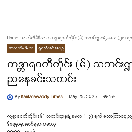
Home
မာလ်တီမီဒီယာ
ကန္တာရဝတီတိုင်း (မ်) သတင်းဌာနရဲ့ မေလ (၂၃) 
မာလ်တီမီဒီယာ
ရုပ်သံအစီအစဉ်
ကန္တာရဝတီတိုင်း (မ်) သတင်
ညနေခင်းသတင်း
-
May 23, 2025
By
Kantarawaddy Times
155
ကန္တာရဝတီတိုင်း (မ်) သတင်းဌာနရဲ့ မေလ (၂၃) ရက် သောကြာနေ့
ဒီနေ့မှာနားဆင်ရမှာကတော့