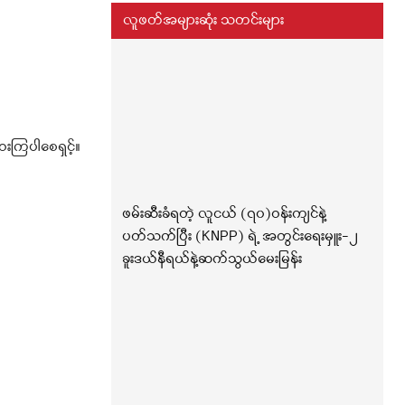
လူဖတ်အများဆုံး သတင်းများ
းကြပါစေရှင့်။
ဖမ်းဆီးခံရတဲ့ လူငယ် (၇၀)ဝန်းကျင်နဲ့
ပတ်သက်ပြီး (KNPP) ရဲ့ အတွင်းရေးမှူး-၂
ခူးဒယ်နီရယ်နဲ့ဆက်သွယ်မေးမြန်း