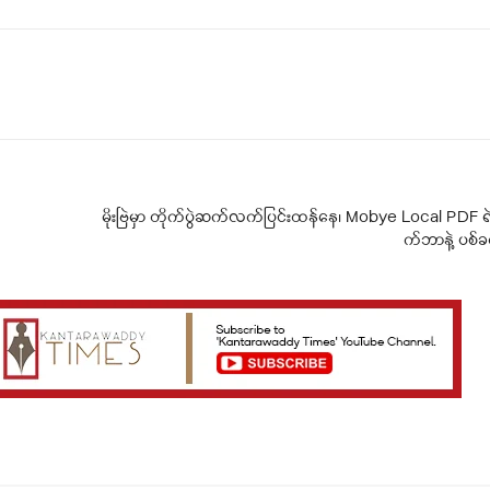
Telegram
Viber
မိုးဗြဲမှာ တိုက်ပွဲဆက်လက်ပြင်းထန်နေ၊ Mobye Local PDF ရ
က်ဘာနဲ့ ပစ်ခတ်