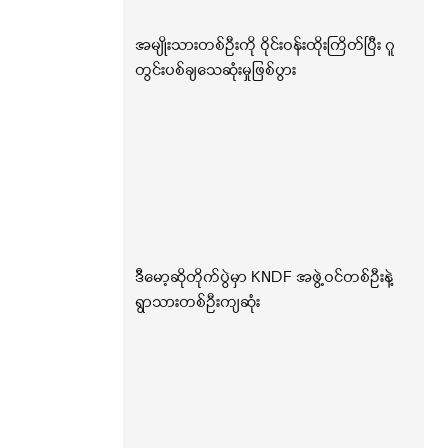
အမျိုးသားတစ်ဦးကို ဝိုင်းဝန်းထိုးကြိတ်ပြီး ဂူ
တွင်းပစ်ချသေဆုံးမှုဖြစ်ပွား
ဒီမော့ဆိုတိုက်ပွဲမှာ KNDF အဖွဲ့ဝင်တစ်ဦးနဲ့
ရွာသားတစ်ဦးကျဆုံး