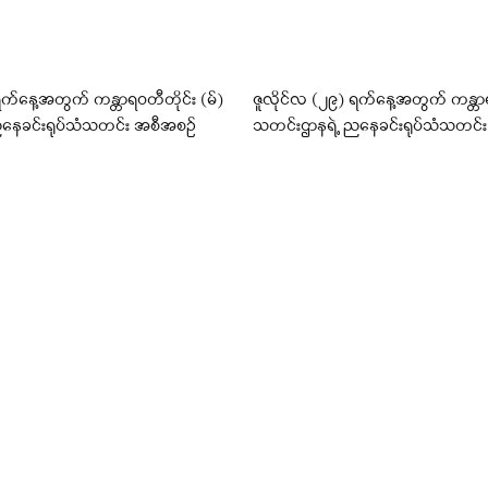
ရက်နေ့အတွက် ကန္တာရဝတီတိုင်း (မ်)
ဇူလိုင်လ (၂၉) ရက်နေ့အတွက် ကန္တာရ
နေခင်းရုပ်သံသတင်း အစီအစဉ်
သတင်းဌာနရဲ့ ညနေခင်းရုပ်သံသတင်