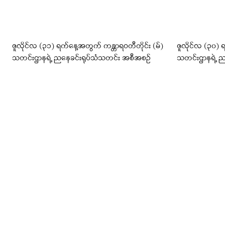
ဇူလိုင်လ (၃၁) ရက်နေ့အတွက် ကန္တာရဝတီတိုင်း (မ်)
ဇူလိုင်လ (၃၀) 
သတင်းဌာနရဲ့ ညနေခင်းရုပ်သံသတင်း အစီအစဉ်
သတင်းဌာနရဲ့ ည