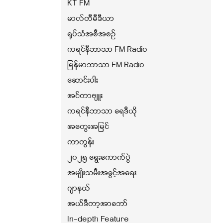
KT FM
မာလ်တီမီဒီယာ
ရုပ်သံအစီအစဉ်
ကရင်နီဘာသာ FM Radio
မြန်မာဘာသာ FM Radio
ဆောင်းပါး
အင်တာဗျူး
ကရင်နီဘာသာ ရေဒီယို
အတွေးအမြင်
ကာတွန်း
၂၀၂၅ ရွေးကောက်ပွဲ
အမျိုးသမီးအခွင့်အရေး
ဂျာနယ်
အယ်ဒီတာ့အာဘော်
In-depth Feature