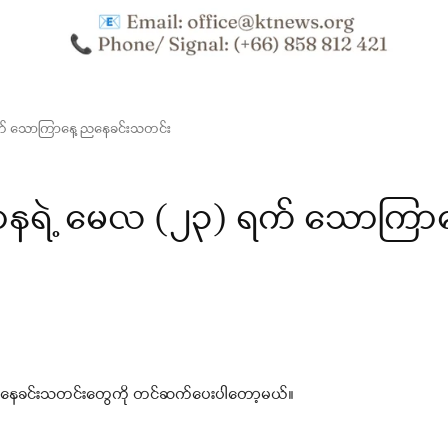
ရက် သောကြာနေ့ ညနေခင်းသတင်း
းဌာနရဲ့ မေလ (၂၃) ရက် သောကြာန
 ညနေခင်းသတင်းတွေကို တင်ဆက်ပေးပါတော့မယ်။