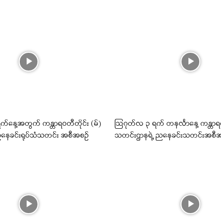
်နေ့အတွက် ကန္တာရဝတီတိုင်း (မ်)
ဩဂုတ်လ ၃ ရက် တနင်္လာနေ့ ကန္တာရဝတ
နေခင်းရုပ်သံသတင်း အစီအစဉ်
သတင်းဌာနရဲ့ ညနေခင်းသတင်းအစီ