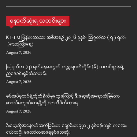
နောက်ဆုံးရ သတင်းများ
KT-FM မြန်မာဘာသာ အစီအစဉ် ၂၀၂၆ ခုနှစ်၊ ဩဂုတ်လ ( ၇ ) ရက်၊
(သောကြာနေ့)
August 7, 2026
ဩဂုတ်လ (၇) ရက်နေ့အတွက် ကန္တာရဝတီတိုင်း (မ်) သတင်းဌာနရဲ့
ညနေခင်းရုပ်သံသတင်း
August 7, 2026
စစ်အုပ်စုတပ်ရဲ့တိုက်ခိုက်မှုတွေကြောင့် ဒီးမော့ဆိုအနောက်ခြမ်းက
စာသင်ကျောင်းတချို့ကို ယာယီပိတ်ထားရ
August 7, 2026
ဒီးမော့ဆိုအနောက်ဘက်ခြမ်းက ချောင်းတခုမှာ ၂ နှစ်ဝန်းကျင် ကလေး
ငယ်တဦး မတော်တဆရေနစ်သေဆုံး