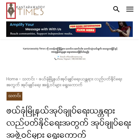
Home
သတင်း
ဖယ်ခုံမြို့နယ်အုပ်ချုပ်ရေးယန္တရား လည်ပတ်နိုင်ရေး
အတွက် အုပ်ချုပ်ရေး အဖွဲ့ဝင်များ ရွေးကောက်
သတင်း
ဖယ်ခုံမြို့နယ်အုပ်ချုပ်ရေးယန္တရား
လည်ပတ်နိုင်ရေးအတွက် အုပ်ချုပ်ရေး
အဖွဲ့ဝင်များ ရွေးကောက်