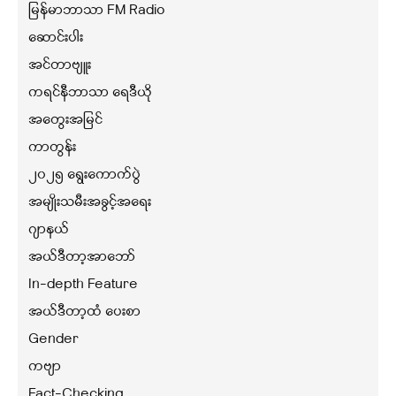
မြန်မာဘာသာ FM Radio
ဆောင်းပါး
အင်တာဗျူး
ကရင်နီဘာသာ ရေဒီယို
အတွေးအမြင်
ကာတွန်း
၂၀၂၅ ရွေးကောက်ပွဲ
အမျိုးသမီးအခွင့်အရေး
ဂျာနယ်
အယ်ဒီတာ့အာဘော်
In-depth Feature
အယ်ဒီတာ့ထံ ပေးစာ
Gender
ကဗျာ
Fact-Checking