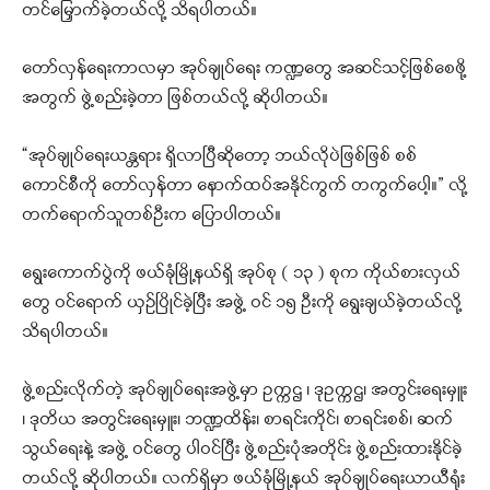
တင်မြှောက်ခဲ့တယ်လို့ သိရပါတယ်။
တော်လှန်ရေးကာလမှာ အုပ်ချုပ်ရေး ကဏ္ဍတွေ အဆင်သင့်ဖြစ်စေဖို့
အတွက် ဖွဲ့စည်းခဲ့တာ ဖြစ်တယ်လို့ ဆိုပါတယ်။
“အုပ်ချုပ်ရေးယန္တရား ရှိလာပြီဆိုတော့ ဘယ်လိုပဲဖြစ်ဖြစ် စစ်
ကောင်စီကို တော်လှန်တာ နောက်ထပ်အနိုင်ကွက် တကွက်ပေါ့။” လို့
တက်ရောက်သူတစ်ဦးက ပြောပါတယ်။
ရွေးကောက်ပွဲကို ဖယ်ခုံမြို့နယ်ရှိ အုပ်စု ( ၁၃ ) စုက ကိုယ်စားလှယ်
တွေ ဝင်ရောက် ယှဉ်ပြိုင်ခဲ့ပြီး အဖွဲ့ ဝင် ၁၅ ဦးကို ရွေးချယ်ခဲ့တယ်လို့
သိရပါတယ်။
ဖွဲ့စည်းလိုက်တဲ့ အုပ်ချုပ်ရေးအဖွဲ့မှာ ဥက္ကဌ ၊ ဒုဥက္ကဌ၊ အတွင်းရေးမှူး
၊ ဒုတိယ အတွင်းရေးမှူး၊ ဘဏ္ဍထိန်း၊ စာရင်းကိုင်၊ စာရင်းစစ်၊ ဆက်
သွယ်ရေးနဲ့ အဖွဲ့ ဝင်တွေ ပါဝင်ပြီး ဖွဲ့စည်းပုံအတိုင်း ဖွဲ့စည်းထားနိုင်ခဲ့
တယ်လို့ ဆိုပါတယ်။ လက်ရှိမှာ ဖယ်ခုံမြို့နယ် အုပ်ချုပ်ရေးယာယီရုံး