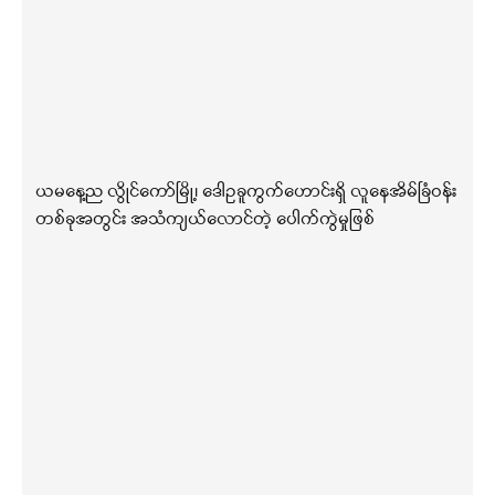
ယမနေ့ည လွိုင်ကော်မြို့၊ ဒေါဥခူကွက်ဟောင်းရှိ လူနေအိမ်ခြံဝန်း
တစ်ခုအတွင်း အသံကျယ်လောင်တဲ့ ပေါက်ကွဲမှုဖြစ်