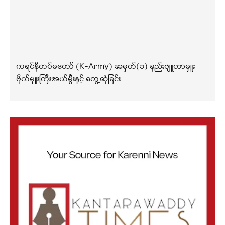
ကရင်နီတပ်မတော် (K-Army) အမှတ်(၁) နည်းဗျူဟာမှူး
ဗိုလ်မှူးကြီးအယ်မွီးနှင့် တွေ့ဆုံခြင်း