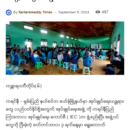
-
497
By
Kantarawaddy Times
September 5, 2024
ကန္တာရဝတီတိုင်း(မ်)
ကရင်နီ – ရှမ်းပြည် နယ်စပ်က ဖယ်ခုံမြို့နယ်မှာ အုပ်ချုပ်ရေးယန္တရား
တွေ လည်ပတ်နိုင်ဖို့အတွက် အုပ်ချုပ်ရေးအဖွဲ့ ကို ကရင်နီပြည်
ကြားကာလ အုပ်ချုပ်ရေး ကောင်စီ ( IEC )က ဖွဲ့စည်းပြီး အဖွဲ့ဝင်
တွေကို ပြီးခဲ့တဲ့ စက်တင်ဘာလ ၃ ရက်နေ့မှာ ရွေးကောက်