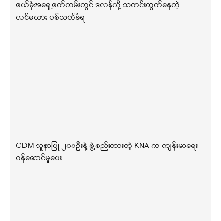
ဖယ်ခုံအရှေ့ဖက်ကမ်းတွင် ဒလန်လို့ သတင်းထွက်နေတဲ့
လင်မယား ပစ်သတ်ခံရ
CDM သူနာပြု ၂၀၀ဦးနဲ့ ဖွဲ့စည်းထားတဲ့ KNA က ကျန်းမာရေး
ဝန်ဆောင်မှုပေး