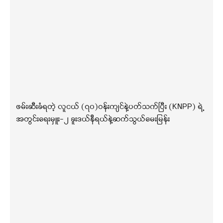
ဖမ်းဆီးခံရတဲ့ လူငယ် (၇၀)ဝန်းကျင်နဲ့ပတ်သက်ပြီး (KNPP) ရဲ့
အတွင်းရေးမှူး-၂ ခူးဒယ်နီရယ်နဲ့ဆက်သွယ်မေးမြန်း