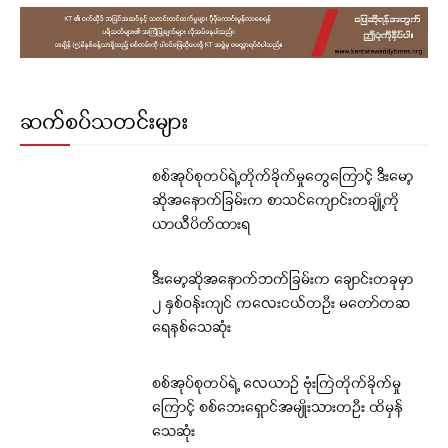
ဆက်စပ်သတင်းများ
စစ်အုပ်စုတပ်ရဲ့တိုက်ခိုက်မှုတွေကြောင့် ဒီးမော့
ဆိုအနောက်ခြမ်းက စာသင်ကျောင်းတချို့ကို
ယာယီပိတ်ထားရ
ဒီးမော့ဆိုအနောက်ဘက်ခြမ်းက ချောင်းတခုမှာ
၂ နှစ်ဝန်းကျင် ကလေးငယ်တဦး မတော်တဆ
ရေနစ်သေဆုံး
စစ်အုပ်စုတပ်ရဲ့ လေယာဉ် ဗုံးကြဲတိုက်ခိုက်မှု
ကြောင့် စစ်ဘေးရှောင်အမျိုးသားတဦး ထိမှန်
သေဆုံး