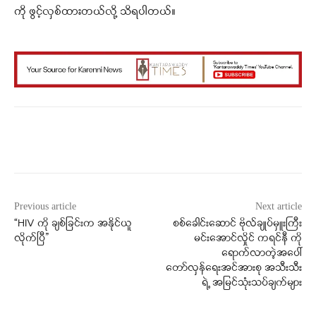
ကို ဖွင့်လှစ်ထားတယ်လို့ သိရပါတယ်။
Facebook
X
WhatsApp
Previous article
Next article
“HIV ကို ချစ်ခြင်းက အနိုင်ယူ
စစ်ခေါင်းဆောင် ဗိုလ်ချုပ်မှူးကြီး
လိုက်ပြီ”
မင်းအောင်လှိုင် ကရင်နီ ကို
ရောက်လာတဲ့အပေါ်
တော်လှန်ရေးအင်အားစု အသီးသီး
ရဲ့ အမြင်သုံးသပ်ချက်များ