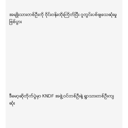
အမျိုးသားတစ်ဦးကို ဝိုင်းဝန်းထိုးကြိတ်ပြီး ဂူတွင်းပစ်ချသေဆုံးမှု
ဖြစ်ပွား
ဒီမော့ဆိုတိုက်ပွဲမှာ KNDF အဖွဲ့ဝင်တစ်ဦးနဲ့ ရွာသားတစ်ဦးကျ
ဆုံး