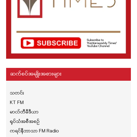
ဆက်စပ်အမျိုးအစားများ
သတင်း
KT FM
မာလ်တီမီဒီယာ
ရုပ်သံအစီအစဉ်
ကရင်နီဘာသာ FM Radio