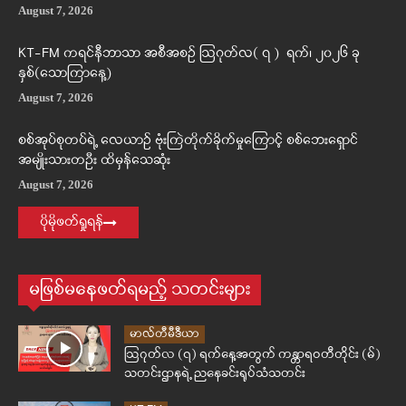
August 7, 2026
KT-FM ကရင်နီဘာသာ အစီအစဉ် ဩဂုတ်လ( ၇ ) ရက်၊ ၂၀၂၆ ခု
နှစ်(သောကြာနေ့)
August 7, 2026
စစ်အုပ်စုတပ်ရဲ့ လေယာဉ် ဗုံးကြဲတိုက်ခိုက်မှုကြောင့် စစ်ဘေးရှောင်
အမျိုးသားတဦး ထိမှန်သေဆုံး
August 7, 2026
ပိုမိုဖတ်ရှုရန်
မဖြစ်မနေဖတ်ရမည့် သတင်းများ
မာလ်တီမီဒီယာ
ဩဂုတ်လ (၇) ရက်နေ့အတွက် ကန္တာရဝတီတိုင်း (မ်)
သတင်းဌာနရဲ့ ညနေခင်းရုပ်သံသတင်း