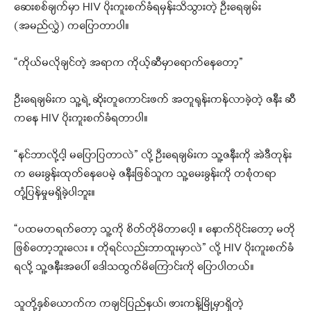
ဆေးစစ်ချက်မှာ HIV ပိုးကူးစက်ခံရမှန်းသိသွားတဲ့ ဦးရေချမ်း
(အမည်လွှဲ) ကပြောတာပါ။
“ကိုယ်မလိုချင်တဲ့ အရာက ကိုယ့်ဆီမှာရောက်နေတော့”
ဦးရေချမ်းက သူ့ရဲ့ ဆိုးတူကောင်းဖက် အတူရုန်းကန်လာခဲ့တဲ့ ဇနီး ဆီ
ကနေ HIV ပိုးကူးစက်ခံရတာပါ။
“နင်ဘာလို့ငါ့ မပြောပြတာလဲ” လို့ ဦးရေချမ်းက သူ့ဇနီးကို အဲဒီတုန်း
က မေးခွန်းထုတ်နေပေမဲ့ ဇနီးဖြစ်သူက သူ့မေးခွန်းကို တစုံတရာ
တုံ့ပြန်မှုမရှိခဲ့ပါဘူး။
“ပထမတရက်တော့ သူ့ကို စိတ်တိုမိတာပေါ့ ။ နောက်ပိုင်းတော့ မတို
ဖြစ်တော့ဘူးလေး ။ တိုရင်လည်းဘာထူးမှာလဲ” လို့ HIV ပိုးကူးစက်ခံ
ရလို့ သူ့ဇနီးအပေါ် ဒေါသထွက်မိကြောင်းကို ပြောပါတယ်။
သူတို့နှစ်ယောက်က ကချင်ပြည်နယ်၊ ဖားကန့်မြို့မှာရှိတဲ့