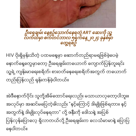
ဦးရေချမ်း နေ့စဥ်သောက်နေရတဲ့ ART ဆေးကို သူ့
လက်ထဲမှာ စက်တင်ဘာလ ၅ရက်နေ့ ၂၀၂၄ ခုနှစ်မှာ
တွေ့ရစဥ်
HIV ပိုးရှိမှန်းသိတဲ့ ပထမနေ့မှာ ဆောက်တည်ရာမရဖြစ်ခဲ့ပေမဲ့
နောက်နေ့တွေမှာတော့ ဦးရေချမ်းတယောက် ကျောက်ပြန်တူးရင်း
သူ့ရဲ့ ကျန်းမာရေးစရိတ်၊ စားဝတ်နေရေးစရိတ်အတွက် တယောက်
တည်းပြန်လည် ရုန်းကန်ခဲ့ပါတယ်။
အဲဒီနောက်ပိုင်း သူတို့အိမ်‌ထောင်ရေးလည်း မသာယာလှတော့ပါဘူး။
အလုပ်မှာ အဆင်မပြေတဲ့ခါလည်း “နင့်ကြောင့် ဒါမျိုးဖြစ်ရတာ။ နင့်
အတွက်နဲ့ ဒါမျိုးလုပ်နေရတာ” လို့ ဇနီးကို ဒေါသနဲ့ အပြစ်
ပြန်လှန်ပြောလေ့ ရှိလာတယ်လို့ ဦးရေချမ်းက လေသံမာမာနဲ့ ပြောပြ
နေပါတယ်။