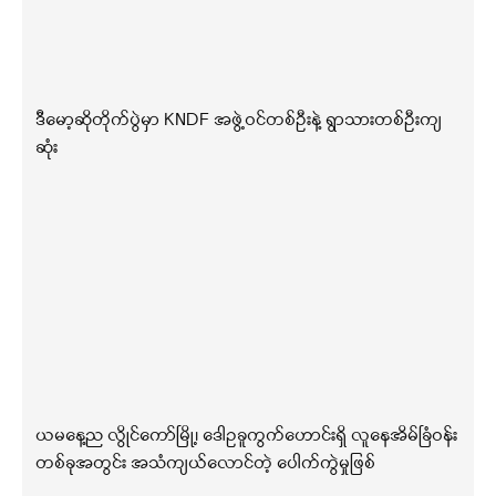
ဒီမော့ဆိုတိုက်ပွဲမှာ KNDF အဖွဲ့ဝင်တစ်ဦးနဲ့ ရွာသားတစ်ဦးကျ
ဆုံး
ယမနေ့ည လွိုင်ကော်မြို့၊ ဒေါဥခူကွက်ဟောင်းရှိ လူနေအိမ်ခြံဝန်း
တစ်ခုအတွင်း အသံကျယ်လောင်တဲ့ ပေါက်ကွဲမှုဖြစ်