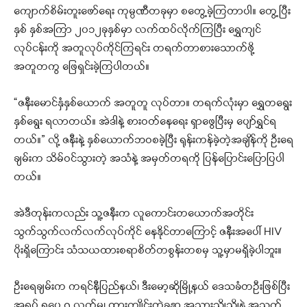
ကျောက်စိမ်းတူးဖော်ရေး ကုမ္ပဏီတခုမှာ စတွေ့ခဲ့ကြတာပါ။ တွေ့ပြီး
နှစ် နှစ်အကြာ ၂၀၁၂ခုနှစ်မှာ လက်ထပ်လိုက်ကြပြီး ရွှေကျင်
လုပ်ငန်းကို အတူလုပ်ကိုင်ကြရင်း တရက်တာစားသောက်ဖို့
အတူတကွ ဖြေရှင်းခဲ့ကြပါတယ်။
“ဇနီးမောင်နှံနှစ်ယောက် အတူတူ လုပ်တာ။ တရက်လုံးမှာ ရွှေတရွေး
နှစ်ရွေး ရလာတယ်။ အဲဒါနဲ့ စားဝတ်နေရေး ရှာဖွေပြီးမှ ပျော်ရွှင်ရ
တယ်။” လို့ ဇနီးနဲ့ နှစ်ယောက်ဘဝစခဲ့ပြီး ရုန်းကန်ခဲ့တဲ့အချိန်ကို ဦးရေ
ချမ်းက သိမ်ဝင်သွားတဲ့ အသံနဲ့ အမှတ်တရကို ပြန်ပြောင်းပြောပြပါ
တယ်။
အဲဒီတုန်းကလည်း သူ့ဇနီးက လူကောင်းတယောက်အတိုင်း
သွက်သွက်လက်လက်လုပ်ကိုင် နေနိုင်တာကြောင့် ဇနီးအပေါ် HIV
ပိုးရှိကြောင်း သံသယထားစရာစိတ်တစွန်းတစမှ သူ့မှာမရှိခဲ့ပါဘူး။
ဦးရေချမ်းက ကရင်နီပြည်နယ်၊ ဒီးမော့ဆိုမြို့နယ် ဒေသခံတဦးဖြစ်ပြီး
အရပ် ၅ပေ ၇ လက်မ၊ ထွားကျိုင်းတဲ့ခန္ဓာ အသားညိုညိုနဲ့ အသက်