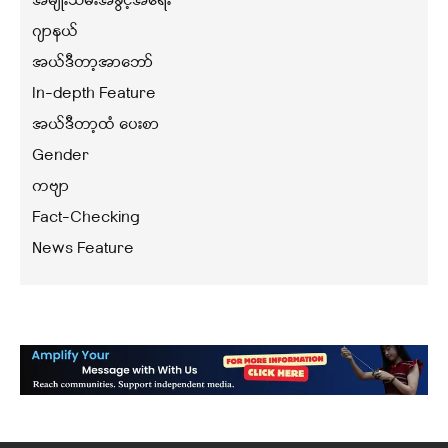
အမျိုးသမီးအခွင့်အရေး
ဂျာနယ်
အယ်ဒီတာ့အာဘော်
In-depth Feature
အယ်ဒီတာ့ထံ ပေးစာ
Gender
ကဗျာ
Fact-Checking
News Feature