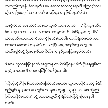
ကလည်းသူ့ဇနီး ခံစားရတဲ့ HIV နောက်ဆက်တွဲရောဂါ ကြောင့်လား
ဆိုတာ ဦးရေချမ်းက အခုထိ အဖြေရှာ မရ ဖြစ်နေဆဲပါပဲ ။
အဆိုးထဲက အကောင်းတခုက သူတို့ သားလေးမှာ HIV ပိုးကူးစက်မ
ခံရပါဘူး။ သားလေးက ၈ လသားအရွယ်ပဲထိ မိခင်နို့ နဲ့အတူ HIV
ကာကွယ်ဆေးသောက်တာကို ဖြတ်ခဲ့တာပါ။ လက်ရှိမှာတော့ သား
လေးက အသက် ၈ နှစ်ထဲ ဝင်လာပြီး အများနည်းတူ ကျောင်း
တက်နေပြီလို့ ဦးရေချမ်းက စိတ်ကျေနပ်စွာပြောနေပါတယ်။
ဒါပေမဲ့ လူသူမမြင်နိုင်တဲ့ အပူတခု ထပ်တိုးရှိနေပြန်တဲ့ ဦးရေချမ်းက
သူ့ရဲ့ ကလေးကို ဆေးတကြိမ်ပဲစစ်ခဲ့တာပါ။
“ကိုယ့်လိုမျိုးဖြစ်လာမှာကိုကြောက်နေတာ။ သူကငယ်ပြီးတော့ ခံနိုင်
ရည်ချင်း ရှိပါ့မလား။ ကျန်းမာရေးက သူများလိုမျိုး ဒေါင်ဒေါင်မြည်
ဖြစ်လာနိုင်မလား။” လို့ သားအတွက် စိုးရိမ်တကြီးနဲ့ ပြောနေပါ
တယ်။