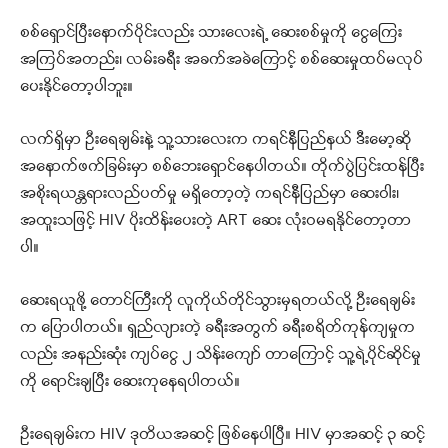
စစ်ရှောင်ပြီးနောက်ပိုင်းလည်း သားလေးရဲ့ ဆေးစစ်မှုကို ငွေကြေး
အကြပ်အတည်း၊ လမ်းခရီး အခက်အခဲကြောင့် စစ်ဆေးမှုထပ်မလုပ်
ပေးနိုင်တော့ပါဘူး။
လက်ရှိမှာ ဦးရေချမ်းနဲ့ သူ့သားလေးက ကရင်နီပြည်နယ် ဒီးမော့ဆို
အနောက်ဖက်ခြမ်းမှာ စစ်ဘေးရှောင်နေပါတယ်။ တိုက်ပွဲပြင်းထန်ပြီး
အစိုးရယန္တရားလည်ပတ်မှု မရှိတော့တဲ့ ကရင်နီပြည်မှာ ဆေးဝါး၊
အထူးသဖြင့် HIV ပိုးထိန်းပေးတဲ့ ART ဆေး လုံးဝမရနိုင်တော့တာ
ပါ။
ဆေးရယူဖို့ တောင်ကြီးကို လူကိုယ်တိုင်သွားမှရတယ်လို့ ဦး‌ရေချမ်း
က ပြောပါတယ်။ ရှည်လျားတဲ့ ခရီးအတွက် ခရီးစရိတ်ကုန်ကျမှုက
လည်း အနည်းဆုံး ကျပ်ငွေ ၂ သိန်းကျော် တာကြောင့် သူ့ရဲ့ပိုင်ဆိုင်မှု
ကို ရောင်းချပြီး ဆေးကုနေရပါတယ်။
ဦးရေချမ်းက HIV ဒုတိယအဆင့် ဖြစ်နေပါပြီ။ HIV မှာအဆင့် ၃ ဆင့်