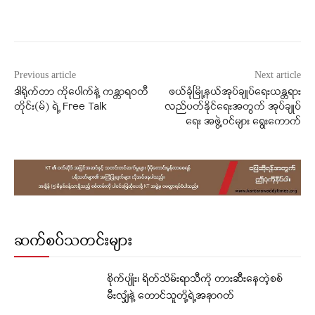
Facebook
X
WhatsApp
Previous article
Next article
ဒါရိုက်တာ ကိုပေါက်နဲ့ ကန္တာရဝတီ
ဖယ်ခုံမြို့နယ်အုပ်ချုပ်ရေးယန္တရား
တိုင်း(မ်) ရဲ့ Free Talk
လည်ပတ်နိုင်ရေးအတွက် အုပ်ချုပ်
ရေး အဖွဲ့ဝင်များ ရွေးကောက်
ဆက်စပ်သတင်းများ
စိုက်ပျိုး၊ ရိတ်သိမ်းရာသီကို တားဆီးနေတဲ့စစ်
မီးလျှံနဲ့ တောင်သူတို့ရဲ့အနာဂတ်