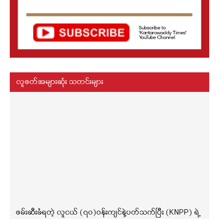
လူဖတ်အများဆုံး သတင်းများ
ဖမ်းဆီးခံရတဲ့ လူငယ် (၇၀)ဝန်းကျင်နဲ့ပတ်သက်ပြီး (KNPP) ရဲ့