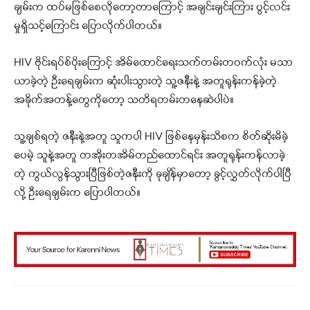
ချမ်းက ထပ်မဖြစ်စေလိုတော့တာကြောင့် အချင်းချင်းကြား ပွင့်လင်း
မှုရှိသင့်ကြောင်း ပြောလိုက်ပါတယ်။
HIV ဗိုင်းရပ်စ်ပိုးကြောင့် အိမ်ထောင်ရေးသက်တမ်းတဝက်လုံး မသာ
ယာခဲ့တဲ့ ဦး‌ရေချမ်းက ဆုံးပါးသွားတဲ့ သူ့ဇနီးနဲ့ အတူရုန်းကန်ခဲ့တဲ့
အခိုက်အတန့်တွေကိုတော့ သတိရတမ်းတနေဆဲပါပဲ။
သူ့ချစ်ရတဲ့ ဇနီးနဲ့အတူ သူကပါ HIV ဖြစ်နေမှန်းသိစက စိတ်ဆိုးမိခဲ့
ပေမဲ့ သူနဲ့အတူ တအိုးတအိမ်တည်ထောင်ရင်း အတူရုန်းကန်လာခဲ့
တဲ့ ကွယ်လွန်သွားပြီဖြစ်တဲ့ဇနီးကို ခုချိန်မှာတော့ ခွင့်လွှတ်လိုက်ပါပြီ
လို့ ဦးရေချမ်းက ပြောပါတယ်။