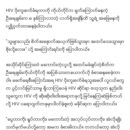
HIV ပိုးကူးစက်ခံရတာကို ကိုယ်တိုင်က ရှက်ကြောက်နေတဲ့
ဦး‌ရေချမ်းက ၈ နှစ်ကြာလာတဲ့ လက်ရှိအချိန်ထိ သူ့ရဲ့ အခြေနေကို
လျှို့ဝှက်ထားနေခဲ့ပါတယ်။
“သူများလည်း စိတ်အနှောက်အယှက်ဖြစ်သွားမှာ အထင်သေးသွားမှာ
စိုးလို့လေး။” လို့ အကြောင်းရင်းကို ပြောပါတယ်။
အသိုင်းဝိုင်းကြားထဲ မကောင်းတဲ့လူလို့ အထင်မခံချင်တဲ့စိတ်က
ဦးရေချမ်းကိုယ်တိုင်ကို အပြစ်သားတယောက်လို ခံစားနေစေခဲ့တာ
ပါ။ ခေတ်ရေစီးကြောင်းအရ HIV ပိုးကူးစက်ခံရသူအပေါ် လူငယ်တွေ
က ပွင့်လင်းမြင်သာမှု ရှိလာကြပေမဲ့ HIV ဆိုင်ရာ ဗဟုသုတ နည်းပါး
သူတွေက HIV ကို ဆိုးဆိုးဝါးဝါးအရာတခုလို့ မြင်နေကြဆဲဖြစ်တယ်
လို့ HIV ပရောဂျက်တခုမှာပါဝင်ခဲ့ဖူးတဲ့ မခိုင်ဆုက ပြောပါတယ်။
“ပွေတာကိုး ရှုပ်တာကိုး၊ မကောင်းတဲ့ အလုပ်လုပ်တာကိုး၊ အဲလိုမျိုး
သတ်မှတ်မယ်လို့တော့ အမက ခံစားမိတယ်။ တကယ်တော့ အဲလို