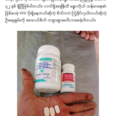
၄၂ နှစ် ရှိပြီဖြစ်ပါတယ်။ လက်ရှိအချိန်ထိ ခန္ဓာကိုယ် သန်မာနေဆဲ
ဖြစ်ပေမဲ့ HIV ပိုးရှိနေတယ်ဆိုတဲ့ စိတ်ကပဲ ကြံ့ခိုင်လှပါတယ်ဆိုတဲ့
ဦးရေချမ်းကို အားငယ်စိတ် တဖွားဖွားပေါ်လာစေခဲ့ပါတယ်။