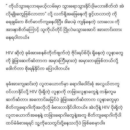
“ ကိုယ်သွားရလာရမယ့်လမ်းမှာ သွားရောသွားနိုင်ပါ့မလားစိတ်ထဲ အဲ
လိုမျိုးတွေဖြစ်လာတာ” လို့ လက်ရှိအခြေနေကို ဖွင့်ဟလာတဲ့ ကို
ရေချမ်းက စိတ်ဓာတ်ကျနေပါပြီ။ ဒါပေမဲ့ ကျန်နေတဲ့ သားလေး ကို
အားနာစိတ်ကြောင့် သူကိုယ်တိုင် ပြိုလဲမသွားအောင် အားတင်းထား
နေရပါတယ်။
HIV ဆိုတဲ့ ခုခံအားစနစ်တိုက်ဖျက်တဲ့ ဗိုင်းရပ်စ်ပိုး ရှိနေတဲ့ လူနာတွေ
ကို ခွဲခြားဆက်ဆံတာက အမှားကြီးမှားတဲ့ အမှားတခုဖြစ်တယ်လို့
ဒေါက်တာ စိုးရန်နိုင်က ပြောပါတယ်။
ခုခံအားကျဆင်းတဲ့ လူတယောက်မှာ ရောဂါပေါင်းစုံ အလွယ်တကူ
ဝင်လာနိုင်လို့ HIV ပိုးရှိတဲ့ လူနာကို တခြားလူနာတွေနဲ့ တန်းတူမ
ဆက်ဆံတာ၊ အကောင်းမမြင်ပဲ ခွဲခြားဆက်ဆံတာက လူနာတွေမှာ
စိတ်ကျရောဂါကိုအလိုလို ခံစားလာနိုင်ပါတယ်။ အဲလိုနဲ့ HIV ပိုးရှိတဲ့
လူတယောက်အနေနဲ့ တခြားရောဂါတွေနဲ့အတူ စိတ်ကျရောဂါကိုပါ
ထပ်မံခံစားရရင် သူ့ကိုသေတွင်းပို့နေသလိုပဲ ဖြစ်စေမှာပါ။