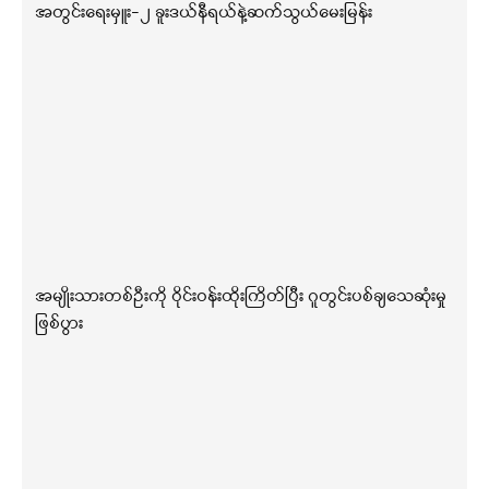
အတွင်းရေးမှူး-၂ ခူးဒယ်နီရယ်နဲ့ဆက်သွယ်မေးမြန်း
အမျိုးသားတစ်ဦးကို ဝိုင်းဝန်းထိုးကြိတ်ပြီး ဂူတွင်းပစ်ချသေဆုံးမှု
ဖြစ်ပွား