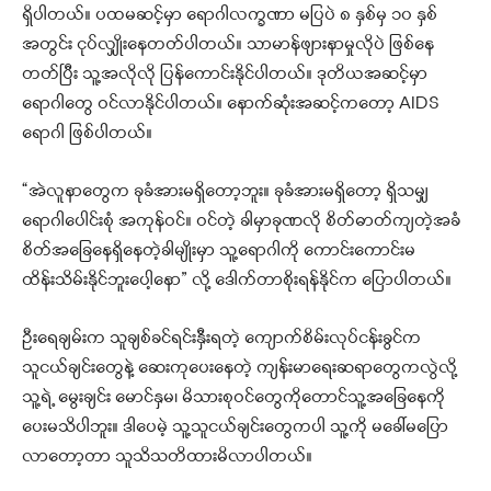
ရှိပါတယ်။ ပထမဆင့်မှာ ရောဂါလက္ခဏာ မပြပဲ ၈ နှစ်မှ ၁၀ နှစ်
အတွင်း ငုပ်လျှိုးနေတတ်ပါတယ်။ သာမာန်ဖျားနာမှုလိုပဲ ဖြစ်နေ
တတ်ပြီး သူ့အလိုလို ပြန်ကောင်းနိုင်ပါတယ်။ ဒုတိယအဆင့်မှာ
ရောဂါတွေ ဝင်လာနိုင်ပါတယ်။ နောက်ဆုံးအဆင့်ကတော့ AIDS
ရောဂါ ဖြစ်ပါတယ်။
“အဲလူနာတွေက ခုခံအားမရှိတော့ဘူး။ ခုခံအားမရှိတော့ ရှိသမျှ
ရောဂါပေါင်းစုံ အကုန်ဝင်။ ဝင်တဲ့ ခါမှာခုဏလို စိတ်ဓာတ်ကျတဲ့အခံ
စိတ်အခြေနေရှိနေတဲ့ခါမျိုးမှာ သူ့ရောဂါကို ကောင်းကောင်းမ
ထိန်းသိမ်းနိုင်ဘူးပေါ့နော” လို့ ဒေါက်တာစိုးရန်နိုင်က ပြောပါတယ်။
ဦးရေချမ်းက သူချစ်ခင်ရင်းနှီးရတဲ့ ကျောက်စိမ်းလုပ်ငန်းခွင်က
သူငယ်ချင်းတွေနဲ့ ဆေးကုပေးနေတဲ့ ကျန်းမာရေးဆရာတွေကလွဲလို့
သူ့ရဲ့ မွေးချင်း မောင်နှမ၊ မိသားစုဝင်တွေကို‌တောင်သူ့အခြေနေကို
‌ပေးမသိပါဘူး။ ဒါပေမဲ့ သူ့သူငယ်ချင်းတွေကပါ သူ့ကို မခေါ်မပြော
လာတော့တာ သူသိသတိထားမိလာပါတယ်။