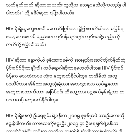
သတ်မှတ်တယ် ဆိုတာကလည်း သူတို့က သေချာမသိလို့ကလည်း ပါ
ပါတယ်။” လို့ မခိုင်ဆုက ပြောပါတယ်။
HIV ပိုးရှိသူတွေအပေါ် မကောင်းမြင်တာ၊ ခွဲခြားဆက်ဆံတာ မဖြစ်ရ
တော့လေအောင် ပညာပေး လုပ်ငန်း များများ လုပ်ပေးဖို့လည်း လို
တယ်လို့ ပြောပါတယ်။
HIV ဆိုတာ ခန္ဓာကိုယ် ခုခံအားစနစ်ကို အားနည်း‌အောင်တိုက်ခိုက်တဲ့
ဗိုင်းရပ်စ်ပိုးတမျိုးပါ။ ကပ်‌ရောဂါဆိုးတခုမဟုတ်ပါဘူး။ HIV ဗိုင်းရပ်
စ်ပိုးက လေထဲကနေ လုံးဝ မကူးစက်နိုင်ပါဘူး။ တအိမ်ထဲ အတူ
နေထိုင်တာ၊ အိမ်သာအတူသုံးစွဲတာ၊ အတူသွားလာ လုပ်ရှားတာ၊
အတူစားသောက်တာ၊ အပြင်ပန်း ထိတွေ့တာ၊ ပွေ့ဖက်နမ်းရှုံ့တာ က
နေတဆင့် မကူးစက်နိုင်ပါဘူး။
HIV ပိုးရှိနေတဲ့ ဦးရေချမ်း ရဲ့ဇနီးက ၂၀၁၅ ခုနှစ်မှာပဲ သားဦးလေးကို
မွေးခဲ့ပါတယ်။ သားလေးကိုမွေးပြီး ၂၀၁၉ မှာ ဦးရေချမ်းရဲ့ဇနီးက
သားအိမ်ခေါင်း ကင်ဆာ တတိယ အဆင့်နဲ့ ဆုံးပါးသွားခဲ့ပါတယ်။ ဒါ