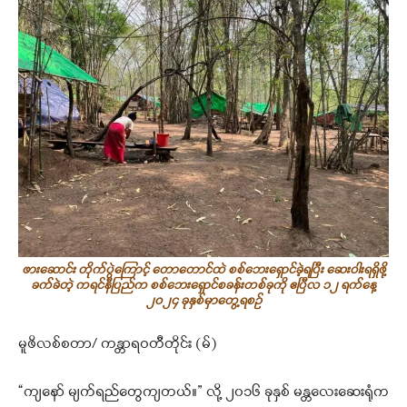
ဖားဆောင်း တိုက်ပွဲကြောင့် တောတောင်ထဲ စစ်ဘေးရှောင်ခဲ့ရပြီး ဆေးဝါးရရှိဖို့
ခက်ခဲတဲ့ ကရင်နီပြည်က စစ်ဘေးရှောင်စခန်းတစ်ခုကို ဧပြီလ ၁၂ ရက်နေ့
၂၀၂၄ ခုနှစ်မှာတွေ့ရစဉ်
မူဖိလစ်စတာ/ ကန္တာရဝတီတိုင်း (မ်)
“ကျနော် မျက်ရည်တွေကျတယ်။” လို့ ၂၀၁၆ ခုနှစ် မန္တလေးဆေးရုံက