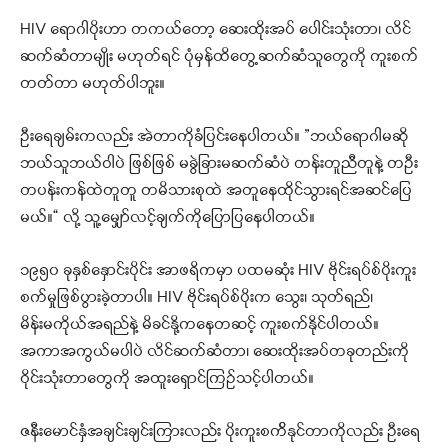
HIV ရောဂါပိုးဟာ တကယ်တော့ ဆေးထိုးအပ် ပေါင်းသုံးတာ၊ လိင်
ဆက်ဆံတာမျိုး မဟုတ်ရင် ပုံမှန်ထိတွေ့ဆက်ဆံသူတွေကို ကူးစက်
တတ်တာ မဟုတ်ပါဘူး။
ဦးရေချမ်းကလည်း အဲတာကိုခံပြင်းနေပါတယ်။ ”ဘယ်ရောဂါမဆို
ဘယ်သူဘယ်ဝါပဲ ဖြစ်ဖြစ် မခွဲခြားမဆက်ဆံပဲ တန်းတူညီတူနဲ့ တဦး
တပန်းကန်ထဲတူတူ တမိသားစုထဲ အတူနေထိုင်သွားရင်အဆင်ပြေ
မယ်။“ လို့ သူ့မျှော်လင့်ချက်ကိုပြောပြနေပါတယ်။
၁၉၅၀ ခုနှစ်နှောင်းပိုင်း အာဖရိကမှာ ပထမဆုံး HIV ဗိုင်းရပ်စ်ပိုးကူး
စက်မှုဖြစ်ပွားခဲ့တာပါ။ HIV ဗိုင်းရပ်စ်ပိုးက သွေး၊ သုတ်ရည်၊
မိန်းမကိုယ်အရည်နဲ့ မိခင်နို့ကနေတဆင့် ကူးစက်နိုင်ပါတယ်။
အကာအကွယ်မပါပဲ လိင်ဆက်ဆံတာ၊ ဆေးထိုးအပ်တခုတည်းကို
ဝိုင်းသုံးတာတွေကို အထူးရှောင်ကြဥ်သင့်ပါတယ်။
ဇနီးမောင်နှံအချင်းချင်းကြားလည်း ပိုးကူးစက်ိနုင်တာကိုလည်း ဦးရေ