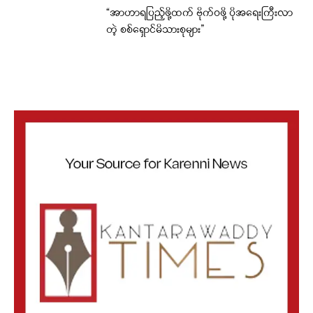
“အာဟာရပြည့်ဖို့ထက် ဗိုက်ဝဖို့ ပိုအရေးကြီးလာ
တဲ့ စစ်ရှောင်မိသားစုများ”