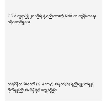
CDM သူနာပြု ၂၀၀ဦးနဲ့ ဖွဲ့စည်းထားတဲ့ KNA က ကျန်းမာရေး
ဝန်ဆောင်မှုပေး
ကရင်နီတပ်မတော် (K-Army) အမှတ်(၁) နည်းဗျူဟာမှူး
ဗိုလ်မှူးကြီးအယ်မွီးနှင့် တွေ့ဆုံခြင်း