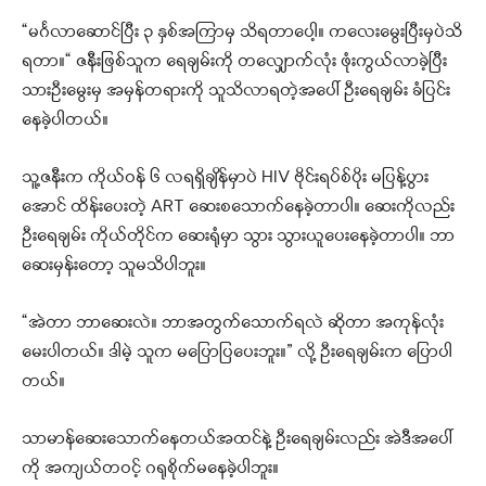
“မင်္ဂလာဆောင်ပြီး ၃ နှစ်အကြာမှ သိရတာပေါ့။ ကလေးမွေးပြီးမှပဲသိ
ရတာ။“ ဇနီးဖြစ်သူက ရေချမ်းကို တလျှောက်လုံး ဖုံးကွယ်လာခဲ့ပြီး
သားဦးမွေးမှ အမှန်တရားကို သူသိလာရတဲ့အပေါ် ဦးရေချမ်း ခံပြင်း
နေခဲ့ပါတယ်။
သူ့ဇနီးက ကိုယ်ဝန် ၆ လရရှိချိန်မှာပဲ HIV ဗိုင်းရပ်စ်ပိုး မပြန့်ပွား
အောင် ထိန်းပေးတဲ့ ART ဆေးစသောက်နေခဲ့တာပါ။ ဆေးကိုလည်း
ဦးရေချမ်း ကိုယ်တိုင်က ဆေးရုံမှာ သွား သွားယူပေးနေခဲ့တာပါ။ ဘာ
ဆေးမှန်းတော့ သူမသိပါဘူး။
“အဲတာ ဘာဆေးလဲ။ ဘာအတွက်သောက်ရလဲ ဆိုတာ အကုန်လုံး
မေးပါတယ်။ ဒါမဲ့ သူက မပြောပြပေးဘူး။” လို့ ဦးရေချမ်းက ပြောပါ
တယ်။
သာမာန်ဆေးသောက်နေတယ်အထင်နဲ့ ဦးရေချမ်းလည်း အဲဒီအပေါ်
ကို အကျယ်တဝင့် ဂရုစိုက်မနေခဲ့ပါဘူး။