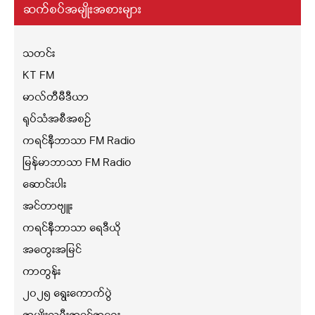
ဆက်စပ်အမျိုးအစားများ
သတင်း
KT FM
မာလ်တီမီဒီယာ
ရုပ်သံအစီအစဉ်
ကရင်နီဘာသာ FM Radio
မြန်မာဘာသာ FM Radio
ဆောင်းပါး
အင်တာဗျူး
ကရင်နီဘာသာ ရေဒီယို
အတွေးအမြင်
ကာတွန်း
၂၀၂၅ ရွေးကောက်ပွဲ