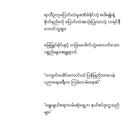
ရာသီဥတုပြောင်းလဲမှုဒဏ်ခံနိုင်တဲ့ စပါးမျိုးနဲ့
စိုက်နည်းကို ပြောင်းလဲအသုံးပြုလာတဲ့ ကရင်နီ
တောင်သူများ
မြေမြှုပ်မိုင်းနှင့် တခြားပေါက်ကွဲစေတတ်သော
ပစ္စည်းများအန္တရာယ်
“ကျောင်းခေါင်းလောင်းသံ ပြန်မြည်လာပေမဲ့
ပညာရေးခရီးက ကြမ်းတမ်းနေဆဲ”
“ရွေးချယ်စရာလမ်းဆုံရှေ့က နယ်စပ်ဒုက္ခသည်
များ”