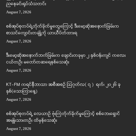
ညနေခင်းရုပ်သံသတင်း
August 7, 2026
စစ်အုပ်စုတပ်ရဲ့တိုက်ခိုက်မှုတွေကြောင့် ဒီးမော့ဆိုအနောက်ခြမ်းက
စာသင်ကျောင်းတချို့ကို ယာယီပိတ်ထားရ
August 7, 2026
ဒီးမော့ဆိုအနောက်ဘက်ခြမ်းက ချောင်းတခုမှာ ၂ နှစ်ဝန်းကျင် ကလေး
ငယ်တဦး မတော်တဆရေနစ်သေဆုံး
August 7, 2026
KT-FM ကရင်နီဘာသာ အစီအစဉ် ဩဂုတ်လ( ၇ ) ရက်၊ ၂၀၂၆ ခု
နှစ်(သောကြာနေ့)
August 7, 2026
စစ်အုပ်စုတပ်ရဲ့ လေယာဉ် ဗုံးကြဲတိုက်ခိုက်မှုကြောင့် စစ်ဘေးရှောင်
အမျိုးသားတဦး ထိမှန်သေဆုံး
August 7, 2026