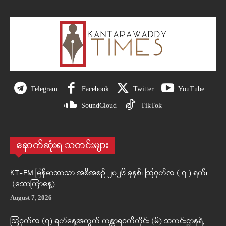
Telegram
Facebook
Twitter
YouTube
SoundCloud
TikTok
နောက်ဆုံးရ သတင်းများ
KT-FM မြန်မာဘာသာ အစီအစဉ် ၂၀၂၆ ခုနှစ်၊ ဩဂုတ်လ ( ၇ ) ရက်၊
(သောကြာနေ့)
August 7, 2026
ဩဂုတ်လ (၇) ရက်နေ့အတွက် ကန္တာရဝတီတိုင်း (မ်) သတင်းဌာနရဲ့