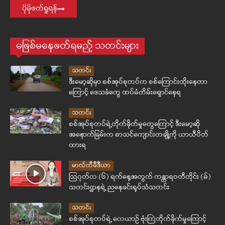
ပိုမိုဖတ်ရှုရန်
မဖြစ်မနေဖတ်ရမည့် သတင်းများ
သတင်း
ဒီးမော့ဆိုမှာ စစ်အုပ်စုတပ်က စစ်ကြောင်းထိုးနေတာ
ကြောင့် ဒေသခံတွေ ထပ်မံတိမ်းရှောင်နေရ
သတင်း
စစ်အုပ်စုတပ်ရဲ့တိုက်ခိုက်မှုတွေကြောင့် ဒီးမော့ဆို
အနောက်ခြမ်းက စာသင်ကျောင်းတချို့ကို ယာယီပိတ်
ထားရ
မာလ်တီမီဒီယာ
ဩဂုတ်လ (၆) ရက်နေ့အတွက် ကန္တာရဝတီတိုင်း (မ်)
သတင်းဌာနရဲ့ ညနေခင်းရုပ်သံသတင်း
သတင်း
စစ်အုပ်စုတပ်ရဲ့ လေယာဉ် ဗုံးကြဲတိုက်ခိုက်မှုကြောင့်