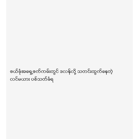
ဖယ်ခုံအရှေ့ဖက်ကမ်းတွင် ဒလန်လို့ သတင်းထွက်နေတဲ့
လင်မယား ပစ်သတ်ခံရ