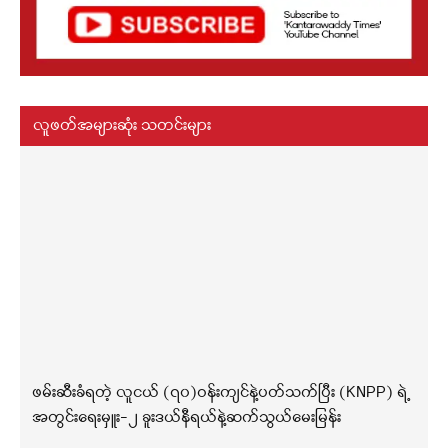
လူဖတ်အများဆုံး သတင်းများ
ဖမ်းဆီးခံရတဲ့ လူငယ် (၇၀)ဝန်းကျင်နဲ့ပတ်သက်ပြီး (KNPP) ရဲ့
အတွင်းရေးမှူး-၂ ခူးဒယ်နီရယ်နဲ့ဆက်သွယ်မေးမြန်း