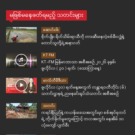
မဖြစ်မနေဖတ်ရမည့် သတင်းများ
ဆောင်းပါး
စိုက်ပျိုး၊ ရိတ်သိမ်းရာသီကို တားဆီးနေတဲ့စစ်မီးလျှံနဲ့
တောင်သူတို့ရဲ့အနာဂတ်
KT FM
KT-FM မြန်မာဘာသာ အစီအစဉ် ၂၀၂၆ ခုနှစ်၊
ဇူလိုင်လ ( ၃၁ ) ရက်၊ (သောကြာနေ့)
မာလ်တီမီဒီယာ
ဇူလိုင်လ (၃၁) ရက်နေ့အတွက် ကန္တာရဝတီတိုင်း (မ်)
သတင်းဌာနရဲ့ ညနေခင်းရုပ်သံသတင်း အစီအစဉ်
သတင်း
ကရင်နီပြည်နဲ့ ကယန်းဒေသအတွင်းမှာ စစ်အုပ်စုတပ်
ရဲ့ တိုက်ခိုက်မှုတွေကြောင့် တလအတွင်း နေအိမ် ၁၀
လုံးကျော် ပျက်စီး