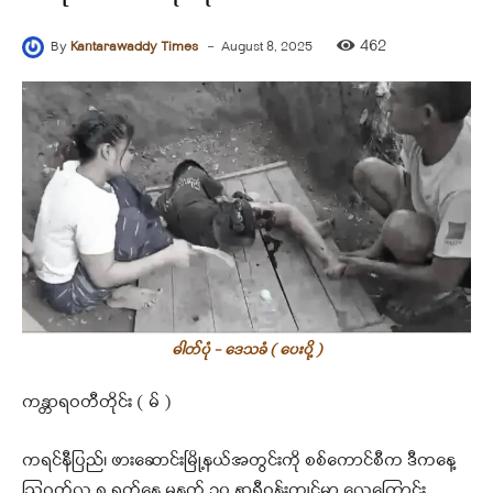
-
462
By
Kantarawaddy Times
August 8, 2025
ဓါတ်ပုံ - ဒေသခံ ( ပေးပို့ )
ကန္တာရဝတီတိုင်း ( မ် )
ကရင်နီပြည်၊ ဖားဆောင်းမြို့နယ်အတွင်းကို စစ်ကောင်စီက ဒီကနေ့
ဩဂုတ်လ ၈ ရက်နေ့ မနက် ၁၀ နာရီဝန်းကျင်မှာ လေကြောင်း