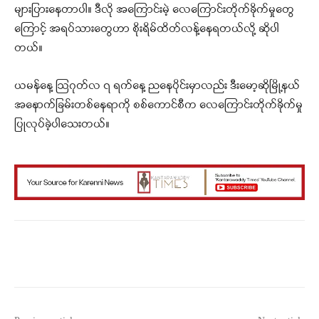
များပြားနေတာပါ။ ဒီလို အကြောင်းမဲ့ လေကြောင်းတိုက်ခိုက်မှုတွေ
ကြောင့် အရပ်သားတွေဟာ စိုးရိမ်ထိတ်လန့်နေရတယ်လို့ ဆိုပါ
တယ်။
ယမန်နေ့ ဩဂုတ်လ ၇ ရက်နေ့ ညနေပိုင်းမှာလည်း ဒီးမော့ဆိုမြို့နယ်
အနောက်ခြမ်းတစ်နေရာကို စစ်ကောင်စီက လေကြောင်းတိုက်ခိုက်မှု
ပြုလုပ်ခဲ့ပါသေးတယ်။
Facebook
X
WhatsApp