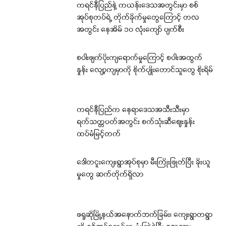
ကရင်နီပြည်နဲ့ ကယန်းဒေသအတွင်းမှာ စစ်
အုပ်စုတပ်ရဲ့ တိုက်ခိုက်မှုတွေကြောင့် တလ
အတွင်း နေအိမ် ၁၀ လုံးကျော် ပျက်စီး
စပါးဖျက်ပိုးကျရောက်မှုကြောင့် စပါးအထွက်
နှုန်း လျော့ကျမှာကို စိုက်ပျိုးတောင်သူတွေ စိုးရိမ်
ကရင်နီပြည်က နေရာဒေသအသီးသီးမှာ
ရက်သတ္တပတ်အတွင်း စက်သုံးဆီဈေးနှုန်း
ထပ်မံမြင့်တက်
ဒေါတငူးကျေးရွာအုပ်စုမှာ မီးကြိုးဖြုတ်ပြီး ခိုးယူ
မှုတွေ ဆက်တိုက်ရှိလာ
ဖရူဆိုမြို့နယ်အနောက်ဘက်ခြမ်း၊ ကျေးရွာတရွာ