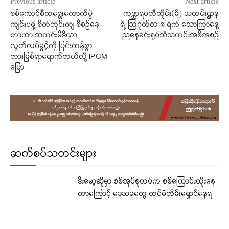
Previous article
Next article
စစ်ကောင်စီကရွေးကောက်ပွဲ
ကန္တာရဝတီတိုင်း(မ်) သတင်းဌာန
ကျင်းပဖို့ စိတ်တိုင်းကျ စီစဥ်နေ
ရဲ့ ဩဂုတ်လ ၈ ရက် သောကြာနေ့
တာဟာ သတင်းမီဒီယာ
ညနေခင်းရုပ်သံသတင်းအစီအစဉ်
လွတ်လပ်ခွင့်ကို ပြင်းထန်စွာ
တားမြစ်ရာရောက်တယ်လို့ IPCM
ပြော
ဆက်စပ်သတင်းများ
ဒီးမော့ဆိုမှာ စစ်အုပ်စုတပ်က စစ်ကြောင်းထိုးနေ
တာကြောင့် ဒေသခံတွေ ထပ်မံတိမ်းရှောင်နေရ