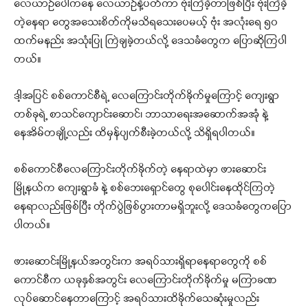
လေယာဉ်ပေါ်ကနေ လေယာဉ်နဲ့ပတ်ကာ ဗုံးကြဲခဲ့တာဖြစ်ပြီး ဗုံးကြဲခဲ့
တဲ့နေရာ တွေအသေးစိတ်ကိုမသိရသေးပေမယ့် ဗုံး အလုံးရေ ၅၀
ထက်မနည်း အသုံးပြု ကြဲချခဲ့တယ်လို့ ဒေသခံတွေက ပြောဆိုကြပါ
တယ်။
ဒါ့အပြင် စစ်ကောင်စီရဲ့ လေကြောင်းတိုက်ခိုက်မှုကြောင့် ကျေးရွာ
တစ်ခုရဲ့ စာသင်ကျောင်းဆောင်၊ ဘာသာရေးအဆောက်အအုံ နဲ့
နေအိမ်တချို့လည်း ထိမှန်ပျက်စီးခဲ့တယ်လို့ သိရှိရပါတယ်။
စစ်ကောင်စီလေကြောင်းတိုက်ခိုက်တဲ့ နေရာထဲမှာ ဖားဆောင်း
မြို့နယ်က ကျေးရွာခံ နဲ့ စစ်ဘေးရှောင်တွေ စုပေါင်းနေထိုင်ကြတဲ့
နေရာလည်းဖြစ်ပြီး တိုက်ပွဲဖြစ်ပွားတာမရှိဘူးလို့ ဒေသခံတွေကပြော
ပါတယ်။
ဖားဆောင်းမြို့နယ်အတွင်းက အရပ်သားရှိရာနေရာတွေကို စစ်
ကောင်စီက ယခုနှစ်အတွင်း လေကြောင်းတိုက်ခိုက်မှု မကြာခဏ
လုပ်ဆောင်နေတာကြောင့် အရပ်သားထိခိုက်သေဆုံးမှုလည်း