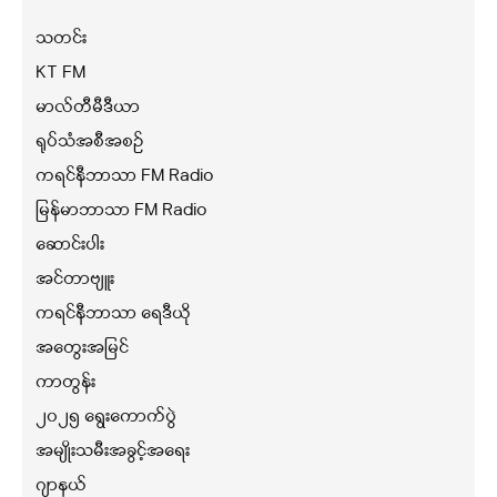
သတင်း
KT FM
မာလ်တီမီဒီယာ
ရုပ်သံအစီအစဉ်
ကရင်နီဘာသာ FM Radio
မြန်မာဘာသာ FM Radio
ဆောင်းပါး
အင်တာဗျူး
ကရင်နီဘာသာ ရေဒီယို
အတွေးအမြင်
ကာတွန်း
၂၀၂၅ ရွေးကောက်ပွဲ
အမျိုးသမီးအခွင့်အရေး
ဂျာနယ်