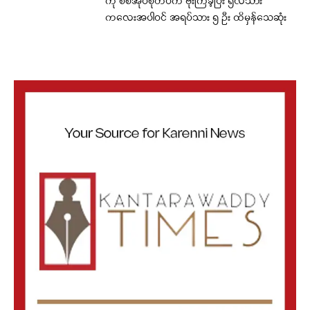
ကို စစ်အုပ်စုတပ်က ဗုံးကြဲခဲ့ပြီး ၅လသား
ကလေးအပါဝင် အရပ်သား ၅ ဦး ထိမှန်သေဆုံး