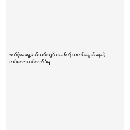
ဖယ်ခုံအရှေ့ဖက်ကမ်းတွင် ဒလန်လို့ သတင်းထွက်နေတဲ့
လင်မယား ပစ်သတ်ခံရ