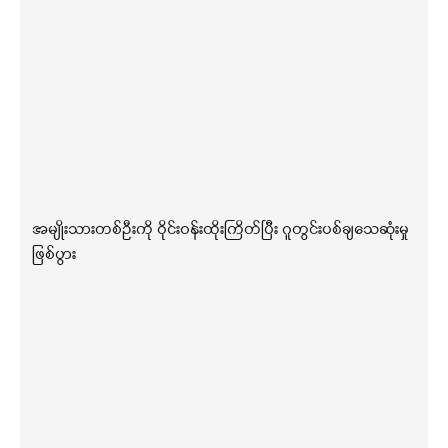
အမျိုးသားတစ်ဦးကို ဝိုင်းဝန်းထိုးကြိတ်ပြီး ဂူတွင်းပစ်ချသေဆုံးမှု
ဖြစ်ပွား