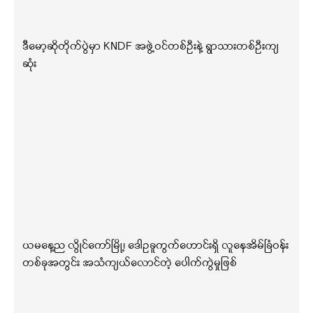
ဒီမော့ဆိုတိုက်ပွဲမှာ KNDF အဖွဲ့ဝင်တစ်ဦးနဲ့ ရွာသားတစ်ဦးကျ
ဆုံး
ယမနေ့ည လွိုင်ကော်မြို့၊ ဒေါဥခူကွက်ဟောင်းရှိ လူနေအိမ်ခြံဝန်း
တစ်ခုအတွင်း အသံကျယ်လောင်တဲ့ ပေါက်ကွဲမှုဖြစ်