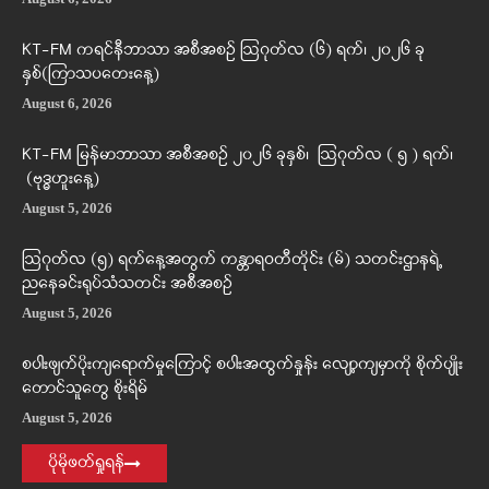
KT-FM ကရင်နီဘာသာ အစီအစဉ် ဩဂုတ်လ (၆) ရက်၊ ၂၀၂၆ ခု
နှစ်(ကြာသပတေးနေ့)
August 6, 2026
KT-FM မြန်မာဘာသာ အစီအစဉ် ၂၀၂၆ ခုနှစ်၊ ဩဂုတ်လ ( ၅ ) ရက်၊
(ဗုဒ္ဓဟူးနေ့)
August 5, 2026
ဩဂုတ်လ (၅) ရက်နေ့အတွက် ကန္တာရဝတီတိုင်း (မ်) သတင်းဌာနရဲ့
ညနေခင်းရုပ်သံသတင်း အစီအစဉ်
August 5, 2026
စပါးဖျက်ပိုးကျရောက်မှုကြောင့် စပါးအထွက်နှုန်း လျော့ကျမှာကို စိုက်ပျိုး
တောင်သူတွေ စိုးရိမ်
August 5, 2026
ပိုမိုဖတ်ရှုရန်