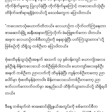
တိုက်ခိုက်မှုတွေ ပြုလုပ်ခဲ့ပြီး တိုက်ခိုက်မှုကြောင့် ကလေးငယ်သုံးဦး
ထိခိုက်ဒဏ်ရာရရှိခဲ့တယ်လို့ ဒေသခံတွေက ပြောပါတယ်။
“ကလေးကသုံးယောက်ထိတယ်။ လေယာဉ်က လိုက်ပတ်ကြဲနေတာ
ဖားဆောင်းမြို့ အနီးအနားကိုကြဲလိုက်၊ ခဲမဖြူဖက်ကော ပါတယ်။
အခုက လေယာဉ်တစ်စီးတည်းကို နေရာခွဲပြီး ပတ်ကြဲသွားတာ။”လို့
ဖြစ်စဉ်ကို သိရှိသူ တစ်ဦးက ပြောပါတယ်။
ဗုံးစထိမှန်သူသုံးဦးအနက် အသက် ၁၃ နှစ်ဝန်းကျင် ယောကျ်ားလေး
နှစ်ဦးနဲ့ မိန်းကလေးငယ် တစ်ဦးဖြစ်ပါတယ်။ ယောကျာ်းလေးနှစ်ဦး
အနက် တစ်ဦးက ညာလက်ကို ထိမှန်ခဲ့ပြီး ကျန်တစ်ဦးကတော့ ညာ
ပေါင်မှာ ဗုံးစထိမှန်ခဲ့တာပါ။ မိန်းကလေးငယ်တစ်ဦးကတော့ ညာ
ဖက်လက်ကောက်ဝတ်မှာ အနည်းငယ် ထိခိုက်သွားတယ်လို့ သိရှိရပါ
တယ်။
ဒီနေ့ တစ်ရက်ထဲ ဖားဆောင်းမြို့နယ်အတွင်းကို စစ်ကောင်စီက