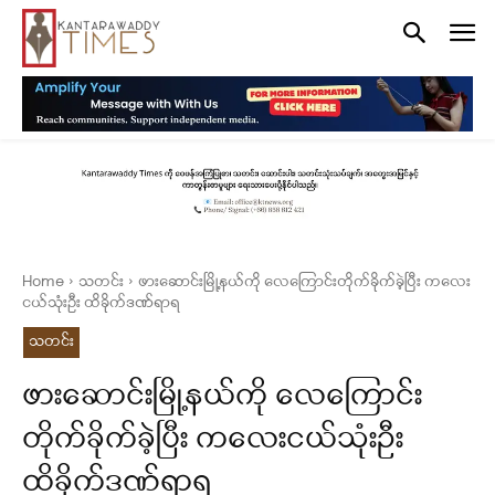
Home
သတင်း
ဖားဆောင်းမြို့နယ်ကို လေကြောင်းတိုက်ခိုက်ခဲ့ပြီး ကလေး
ငယ်သုံးဦး ထိခိုက်ဒဏ်ရာရ
သတင်း
ဖားဆောင်းမြို့နယ်ကို လေကြောင်း
တိုက်ခိုက်ခဲ့ပြီး ကလေးငယ်သုံးဦး
ထိခိုက်ဒဏ်ရာရ