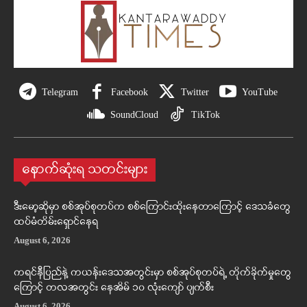
Telegram
Facebook
Twitter
YouTube
SoundCloud
TikTok
နောက်ဆုံးရ သတင်းများ
ဒီးမော့ဆိုမှာ စစ်အုပ်စုတပ်က စစ်ကြောင်းထိုးနေတာကြောင့် ဒေသခံတွေ
ထပ်မံတိမ်းရှောင်နေရ
August 6, 2026
ကရင်နီပြည်နဲ့ ကယန်းဒေသအတွင်းမှာ စစ်အုပ်စုတပ်ရဲ့ တိုက်ခိုက်မှုတွေ
ကြောင့် တလအတွင်း နေအိမ် ၁၀ လုံးကျော် ပျက်စီး
August 6, 2026