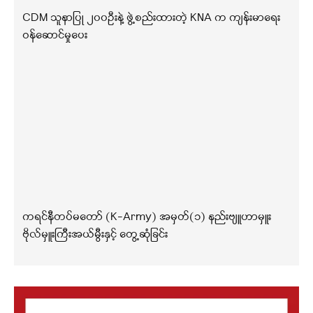
CDM သူနာပြု ၂၀၀ဦးနဲ့ ဖွဲ့စည်းထားတဲ့ KNA က ကျန်းမာရေး
ဝန်ဆောင်မှုပေး
ကရင်နီတပ်မတော် (K-Army) အမှတ်(၁) နည်းဗျူဟာမှူး
ဗိုလ်မှူးကြီးအယ်မွီးနှင့် တွေ့ဆုံခြင်း