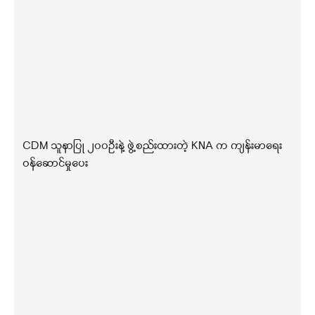
CDM သူနာပြု ၂၀၀ဦးနဲ့ ဖွဲ့စည်းထားတဲ့ KNA က ကျန်းမာရေး
ဝန်ဆောင်မှုပေး