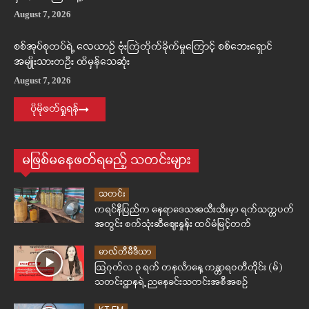
August 7, 2026
စစ်အုပ်စုတပ်ရဲ့ လေယာဉ် ဗုံးကြဲတိုက်ခိုက်မှုကြောင့် စစ်ဘေးရှောင်
အမျိုးသားတဦး ထိမှန်သေဆုံး
August 7, 2026
ပိုမိုဖတ်ရှုရန်
မဖြစ်မနေဖတ်ရမည့် သတင်းများ
သတင်း
ကရင်နီပြည်က နေရာဒေသအသီးသီးမှာ ရက်သတ္တပတ်
အတွင်း စက်သုံးဆီဈေးနှုန်း ထပ်မံမြင့်တက်
မာလ်တီမီဒီယာ
ဩဂုတ်လ ၃ ရက် တနင်္လာနေ့ ကန္တာရဝတီတိုင်း (မ်)
သတင်းဌာနရဲ့ ညနေခင်းသတင်းအစီအစဉ်