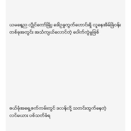
ယမနေ့ည လွိုင်ကော်မြို့၊ ဒေါဥခူကွက်ဟောင်းရှိ လူနေအိမ်ခြံဝန်း
တစ်ခုအတွင်း အသံကျယ်လောင်တဲ့ ပေါက်ကွဲမှုဖြစ်
ဖယ်ခုံအရှေ့ဖက်ကမ်းတွင် ဒလန်လို့ သတင်းထွက်နေတဲ့
လင်မယား ပစ်သတ်ခံရ