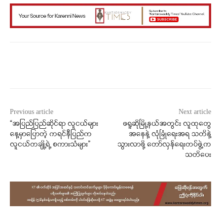
Facebook
X
WhatsApp
Previous article
Next article
“အပြည်ပြည်ဆိုင်ရာ လူငယ်များ
ဖရူဆိုမြို့နယ်အတွင်း လူထုတွေ
နေ့မှာပြောတဲ့ ကရင်နီပြည်က
အနေနဲ့ လုံခြုံရေးအရ သတိနဲ့
လူငယ်တချို့ရဲ့ စကားသံများ”
သွားလာဖို့ တော်လှန်ရေးတပ်ဖွဲ့က
သတိပေး