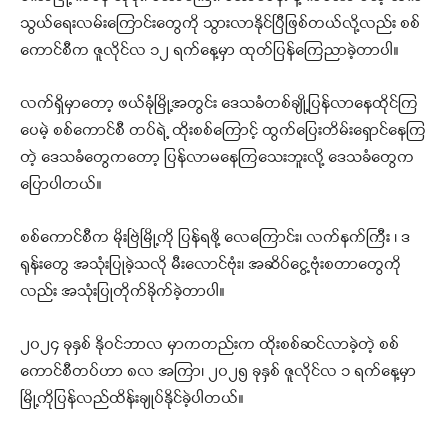
သွယ်ရေးလမ်းကြောင်းတွေကို သွားလာနိုင်ပြီဖြစ်တယ်လို့လည်း စစ်
ကောင်စီက ဇူလိုင်လ ၁၂ ရက်နေ့မှာ ထုတ်ပြန်ကြေညာခဲ့တာပါ။
လက်ရှိမှာတော့ ဖယ်ခုံမြို့အတွင်း ဒေသခံတစ်ချို့ပြန်လာနေထိုင်ကြ
ပေမဲ့ စစ်ကောင်စီ တပ်ရဲ့ ထိုးစစ်ကြောင့် ထွက်ပြေးတိမ်းရှောင်နေကြ
တဲ့ ဒေသခံတွေကတော့ ပြန်လာမနေကြသေးဘူးလို့ ဒေသခံတွေက
ပြောပါတယ်။
စစ်ကောင်စီက မိုးဗြဲမြို့ကို ပြန်ရဖို့ လေကြောင်း၊ လက်နက်ကြီး ၊ ဒ
ရုန်းတွေ အသုံးပြုခဲ့သလို မီးလောင်ဗုံး၊ အဆိပ်ငွေ့ဗုံးစတာ‌တွေကို
လည်း အသုံးပြုတိုက်ခိုက်ခဲ့တာပါ။
၂၀၂၄ ခုနှစ် နိုဝင်ဘာလ မှာကတည်းက ထိုးစစ်ဆင်လာခဲ့တဲ့ စစ်
ကောင်စီတပ်ဟာ ၈လ အကြာ၊ ၂၀၂၅ ခုနှစ် ဇူလိုင်လ ၁ ရက်နေ့မှာ
မြို့ကိုပြန်လည်ထိန်းချုပ်နိုင်ခဲ့ပါတယ်။