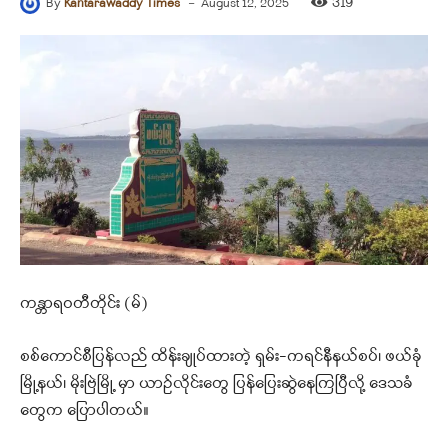
-
319
By
Kantarawaddy Times
August 12, 2025
ကန္တာရဝတီတိုင်း (မ်)
စစ်ကောင်စီပြန်လည် ထိန်းချုပ်ထားတဲ့ ရှမ်း-ကရင်နီနယ်စပ်၊ ဖယ်ခုံ
မြို့နယ်၊ မိုးဗြဲမြို့ မှာ ယာဥ်လိုင်းတွေ ပြန်ပြေးဆွဲနေကြပြီလို့ ဒေသခံ
တွေက ပြောပါတယ်။