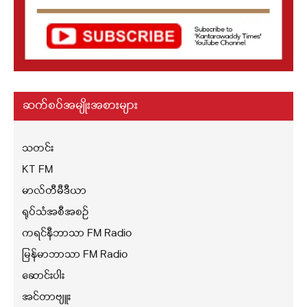
ဆက်စပ်အမျိုးအစားများ
သတင်း
KT FM
မာလ်တီမီဒီယာ
ရုပ်သံအစီအစဉ်
ကရင်နီဘာသာ FM Radio
မြန်မာဘာသာ FM Radio
ဆောင်းပါး
အင်တာဗျူး