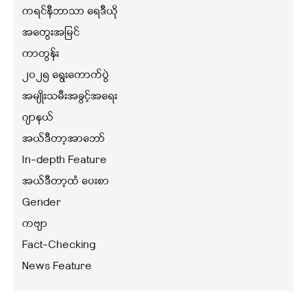
ကရင်နီဘာသာ ရေဒီယို
အတွေးအမြင်
ကာတွန်း
၂၀၂၅ ရွေးကောက်ပွဲ
အမျိုးသမီးအခွင့်အရေး
ဂျာနယ်
အယ်ဒီတာ့အာဘော်
In-depth Feature
အယ်ဒီတာ့ထံ ပေးစာ
Gender
ကဗျာ
Fact-Checking
News Feature