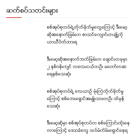
ဆက်စပ်သတင်းများ
စစ်အုပ်စုတပ်ရဲ့တိုက်ခိုက်မှုတွေကြောင့် ဒီးမော့
ဆိုအနောက်ခြမ်းက စာသင်ကျောင်းတချို့ကို
ယာယီပိတ်ထားရ
ဒီးမော့ဆိုအနောက်ဘက်ခြမ်းက ချောင်းတခုမှာ
၂ နှစ်ဝန်းကျင် ကလေးငယ်တဦး မတော်တဆ
ရေနစ်သေဆုံး
စစ်အုပ်စုတပ်ရဲ့ လေယာဉ် ဗုံးကြဲတိုက်ခိုက်မှု
ကြောင့် စစ်ဘေးရှောင်အမျိုးသားတဦး ထိမှန်
သေဆုံး
ဒီးမော့ဆိုမှာ စစ်အုပ်စုတပ်က စစ်ကြောင်းထိုးနေ
တာကြောင့် ဒေသခံတွေ ထပ်မံတိမ်းရှောင်နေရ