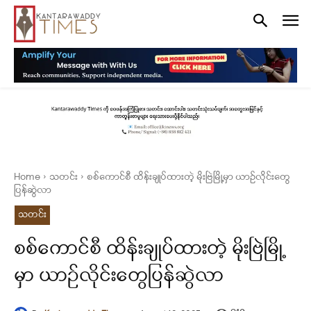
Home
သတင်း
စစ်ကောင်စီ ထိန်းချုပ်ထားတဲ့ မိုးဗြဲမြို့မှာ ယာဥ်လိုင်းတွေ
ပြန်ဆွဲလာ
သတင်း
စစ်ကောင်စီ ထိန်းချုပ်ထားတဲ့ မိုးဗြဲမြို့
မှာ ယာဥ်လိုင်းတွေပြန်ဆွဲလာ