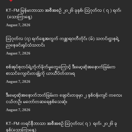
KT-FM မြန်မာဘာသာ အစီအစဉ် ၂၀၂၆ ခုနှစ်၊ ဩဂုတ်လ ( ၇ ) ရက်၊
(သောကြာနေ့)
August 7, 2026
ဩဂုတ်လ (၇) ရက်နေ့အတွက် ကန္တာရဝတီတိုင်း (မ်) သတင်းဌာနရဲ့
ညနေခင်းရုပ်သံသတင်း
August 7, 2026
စစ်အုပ်စုတပ်ရဲ့တိုက်ခိုက်မှုတွေကြောင့် ဒီးမော့ဆိုအနောက်ခြမ်းက
စာသင်ကျောင်းတချို့ကို ယာယီပိတ်ထားရ
August 7, 2026
ဒီးမော့ဆိုအနောက်ဘက်ခြမ်းက ချောင်းတခုမှာ ၂ နှစ်ဝန်းကျင် ကလေး
ငယ်တဦး မတော်တဆရေနစ်သေဆုံး
August 7, 2026
KT-FM ကရင်နီဘာသာ အစီအစဉ် ဩဂုတ်လ( ၇ ) ရက်၊ ၂၀၂၆ ခု
နှစ်(သောကြာနေ့)