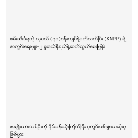
ဖမ်းဆီးခံရတဲ့ လူငယ် (၇၀)ဝန်းကျင်နဲ့ပတ်သက်ပြီး (KNPP) ရဲ့
အတွင်းရေးမှူး-၂ ခူးဒယ်နီရယ်နဲ့ဆက်သွယ်မေးမြန်း
အမျိုးသားတစ်ဦးကို ဝိုင်းဝန်းထိုးကြိတ်ပြီး ဂူတွင်းပစ်ချသေဆုံးမှု
ဖြစ်ပွား