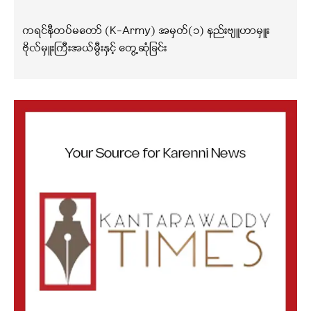
ကရင်နီတပ်မတော် (K-Army) အမှတ်(၁) နည်းဗျူဟာမှူး
ဗိုလ်မှူးကြီးအယ်မွီးနှင့် တွေ့ဆုံခြင်း