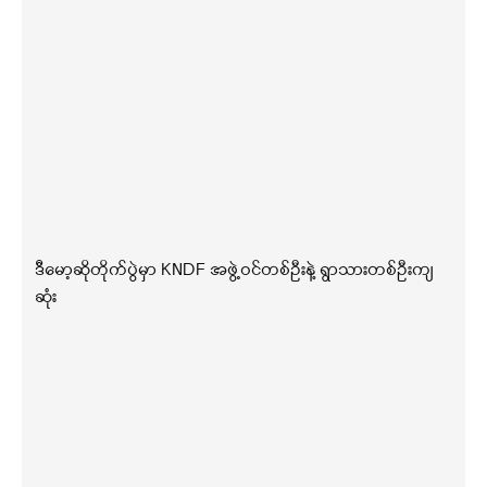
ဒီမော့ဆိုတိုက်ပွဲမှာ KNDF အဖွဲ့ဝင်တစ်ဦးနဲ့ ရွာသားတစ်ဦးကျ
ဆုံး