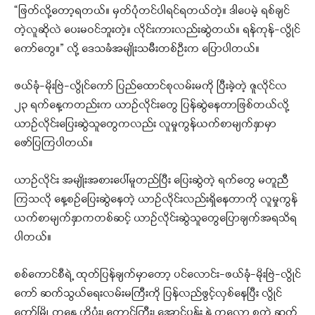
“ဖြတ်လို့‌တော့ရတယ်။ မှတ်ပုံတင်ပါရင်ရတယ်တဲ့။ ဒါပေမဲ့ ရစ်ချင်
တဲ့လူဆိုလဲ ပေးမဝင်ဘူးတဲ့။ လိုင်းကားလည်းဆွဲတယ်။ ရန်ကုန်-လွိုင်
ကော်တွေ။” လို့ ဒေသခံအမျိုးသမီးတစ်ဦးက ပြောပါတယ်။
ဖယ်ခုံ-မိုးဗြဲ-လွိုင်ကော် ပြည်ထောင်စုလမ်းမကို ပြီးခဲ့တဲ့ ဇူလိုင်လ
၂၃ ရက်နေ့ကတည်းက ယာဥ်လိုင်းတွေ ပြန်ဆွဲနေတာဖြစ်တယ်လို့
ယာဥ်လိုင်းပြေးဆွဲသူတွေကလည်း လူမှုကွန်ယက်စာမျက်နှာမှာ
ဖော်ပြကြပါတယ်။
ယာဥ်လိုင်း အမျိုးအစား‌ပေါ်မူတည်ပြီး ပြေးဆွဲတဲ့ ရက်တွေ မတူညီ
ကြသလို နေ့စဥ်ပြေးဆွဲနေတဲ့ ယာဥ်လိုင်းလည်းရှိနေတာကို လူမှုကွန်
ယက်စာမျက်နှာကတစ်ဆင့် ယာဥ်လိုင်းဆွဲသူတွေပြောချက်အရသိရ
ပါတယ်။
စစ်ကောင်စီရဲ့ ထုတ်ပြန်ချက်မှာတော့ ပင်လောင်း-ဖယ်ခုံ-မိုးဗြဲ-လွိုင်
ကော် ဆက်သွယ်ရေးလမ်းမကြီးကို ပြန်လည်ဖွင့်လှစ်နေပြီး လွိုင်
ကော်မြို့ ကနေ ဟိုပုံး၊ တောင်ကြီး၊ အောင်ပန်း နဲ့ ကလော စတဲ့ ဆက်