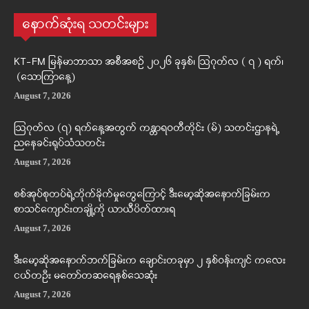
နောက်ဆုံးရ သတင်းများ
KT-FM မြန်မာဘာသာ အစီအစဉ် ၂၀၂၆ ခုနှစ်၊ ဩဂုတ်လ ( ၇ ) ရက်၊
(သောကြာနေ့)
August 7, 2026
ဩဂုတ်လ (၇) ရက်နေ့အတွက် ကန္တာရဝတီတိုင်း (မ်) သတင်းဌာနရဲ့
ညနေခင်းရုပ်သံသတင်း
August 7, 2026
စစ်အုပ်စုတပ်ရဲ့တိုက်ခိုက်မှုတွေကြောင့် ဒီးမော့ဆိုအနောက်ခြမ်းက
စာသင်ကျောင်းတချို့ကို ယာယီပိတ်ထားရ
August 7, 2026
ဒီးမော့ဆိုအနောက်ဘက်ခြမ်းက ချောင်းတခုမှာ ၂ နှစ်ဝန်းကျင် ကလေး
ငယ်တဦး မတော်တဆရေနစ်သေဆုံး
August 7, 2026