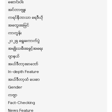
ဆောင်းပါး
အင်တာဗျူး
ကရင်နီဘာသာ ရေဒီယို
အတွေးအမြင်
ကာတွန်း
၂၀၂၅ ရွေးကောက်ပွဲ
အမျိုးသမီးအခွင့်အရေး
ဂျာနယ်
အယ်ဒီတာ့အာဘော်
In-depth Feature
အယ်ဒီတာ့ထံ ပေးစာ
Gender
ကဗျာ
Fact-Checking
News Feature