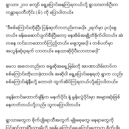
ရွာသား ၂၀၀ ကျော် ရွေ့ပြောင်းနေကြရတယ်လို့ ရွာသားတစ်ဦးက
ကန္တာရဝတီတိုင်း (မ်) ကို ပြောပါတယ်။
“ဒီစစ်ကြောင်းထိုးပြီး ပြန်ဆုတ်ကတည်းကပေါ့။ ၂ရက်မှာ ၃လုံးချ
တယ်။ ခန်းမဆောင်ပျက်စီးပြီးတော့ နေအိမ်အချို့ထိခိုက်ပါတယ်။ အဲ
ကနေ ကင်းလာထောက်ကြည့်တယ်။ မချဘူးပေါ့ ။ တစ်ပတ်မှာ
အလွန်ဆုံး၃ရက် လာတယ်။ နေသာဆိုပိုပီးလာတာပေါ့”
မေလ အစကတည်းက ဖရူဆိုအရှေ့ခြမ်းကို အာဏာသိမ်းတပ်က
စစ်ကြောင်းထိုးလာခဲ့တာပါ။ အဆိုပါ ရွေ့ပြောင်းနေရတဲ့ ရွာက လည်း
စစ်ကြောင်းနဲ့နီးလို့ တောထဲ ထွက်အိပ်ကြရတယ်လို့ပြောပါတယ်။
ဒရုန်းကင်းထောက်ချိန်က မနက်ပိုင်း နဲ့ မွန်းလွဲပိုင်းမှာ အများဆုံးဖြစ်
နေတတ်တယ်လို့လည်း သူကပြောပါတယ်။
ရွာသားတွေက စိုက်ပျိုးရာသီအတွက် မျိုးစေ့တွေ၊ နေရာတွေကို
ပြင်ဆင်ထားပြီးသားမို့လို့ ဒရုန်း ကြောင့်ရွေ့ပြောင်းရတာက စိုက်ပျိုး