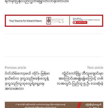
ရက်မှာပြန်လည်လွှတ်မြှောက်လာခဲ့ပါတယ်။
Facebook
X
WhatsApp
Previous article
Next article
ပိတ်သိမ်းတော့မယ် ထိုင်း-မြန်မာ
လွိုင်ကော်မြို့၊ ဘီလူးချောင်းမှာ
နယ်စပ်က ဒုက္ခသည်စခန်းတွေနဲ့
အကြောင်းအမျိုးမျိုးကြောင့် တစ်
ဒုက္ခသည်လူထုတွေရဲ့ရှေ့ရေး
လအတွင်း ပြည်သူ ၅ ဦး သေဆုံးခဲ့
အလားအလာ