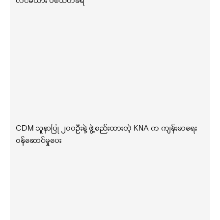
လင်မယား ပစ်သတ်ခံရ
CDM သူနာပြု ၂၀၀ဦးနဲ့ ဖွဲ့စည်းထားတဲ့ KNA က ကျန်းမာရေး
ဝန်ဆောင်မှုပေး