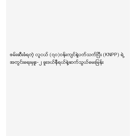
ဖမ်းဆီးခံရတဲ့ လူငယ် (၇၀)ဝန်းကျင်နဲ့ပတ်သက်ပြီး (KNPP) ရဲ့
အတွင်းရေးမှူး-၂ ခူးဒယ်နီရယ်နဲ့ဆက်သွယ်မေးမြန်း