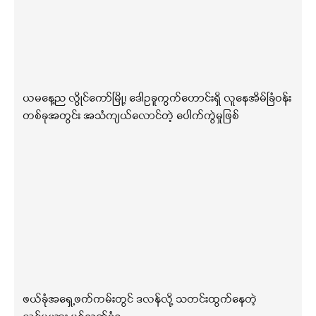
ယမနေ့ည လွိုင်ကော်မြို့၊ ဒေါဥခူကွက်ဟောင်းရှိ လူနေအိမ်ခြံဝန်း
တစ်ခုအတွင်း အသံကျယ်လောင်တဲ့ ပေါက်ကွဲမှုဖြစ်
ဖယ်ခုံအရှေ့ဖက်ကမ်းတွင် ဒလန်လို့ သတင်းထွက်နေတဲ့