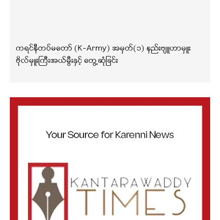
ကရင်နီတပ်မတော် (K-Army) အမှတ်(၁) နည်းဗျူဟာမှူး
ဗိုလ်မှူးကြီးအယ်မွီးနှင့် တွေ့ဆုံခြင်း