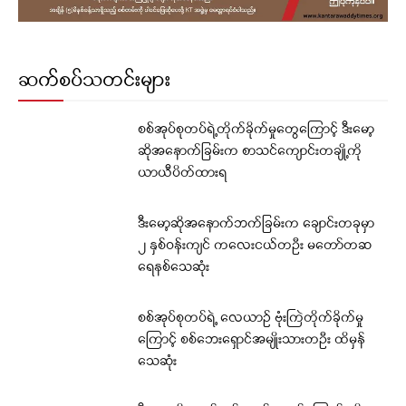
ဆက်စပ်သတင်းများ
စစ်အုပ်စုတပ်ရဲ့တိုက်ခိုက်မှုတွေကြောင့် ဒီးမော့
ဆိုအနောက်ခြမ်းက စာသင်ကျောင်းတချို့ကို
ယာယီပိတ်ထားရ
ဒီးမော့ဆိုအနောက်ဘက်ခြမ်းက ချောင်းတခုမှာ
၂ နှစ်ဝန်းကျင် ကလေးငယ်တဦး မတော်တဆ
ရေနစ်သေဆုံး
စစ်အုပ်စုတပ်ရဲ့ လေယာဉ် ဗုံးကြဲတိုက်ခိုက်မှု
ကြောင့် စစ်ဘေးရှောင်အမျိုးသားတဦး ထိမှန်
သေဆုံး