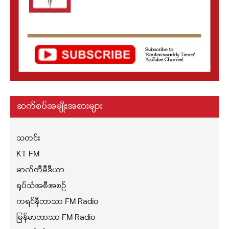
ဆက်စပ်အမျိုးအစားများ
သတင်း
KT FM
မာလ်တီမီဒီယာ
ရုပ်သံအစီအစဉ်
ကရင်နီဘာသာ FM Radio
မြန်မာဘာသာ FM Radio