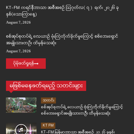
KT-FM ကရင်နီဘာသာ အစီအစဉ် ဩဂုတ်လ( ၇ ) ရက်၊ ၂၀၂၆ ခု
နှစ်(သောကြာနေ့)
August 7, 2026
စစ်အုပ်စုတပ်ရဲ့ လေယာဉ် ဗုံးကြဲတိုက်ခိုက်မှုကြောင့် စစ်ဘေးရှောင်
အမျိုးသားတဦး ထိမှန်သေဆုံး
August 7, 2026
ပိုမိုဖတ်ရှုရန်
မဖြစ်မနေဖတ်ရမည့် သတင်းများ
သတင်း
စစ်အုပ်စုတပ်ရဲ့ လေယာဉ် ဗုံးကြဲတိုက်ခိုက်မှုကြောင့်
စစ်ဘေးရှောင်အမျိုးသားတဦး ထိမှန်သေဆုံး
KT FM
KT-FM မြန်မာဘာသာ အစီအစဉ် ၂၀၂၆ ခုနှစ်၊