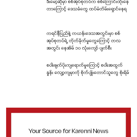
ဒီးမော့ဆိုမှာ စစ်အုပ်စုတပ်က စစ်ကြောင်းထိုးနေ
တာကြောင့် ဒေသခံတွေ ထပ်မံတိမ်းရှောင်နေရ
ကရင်နီပြည်နဲ့ ကယန်းဒေသအတွင်းမှာ စစ်
အုပ်စုတပ်ရဲ့ တိုက်ခိုက်မှုတွေကြောင့် တလ
အတွင်း နေအိမ် ၁၀ လုံးကျော် ပျက်စီး
စပါးဖျက်ပိုးကျရောက်မှုကြောင့် စပါးအထွက်
နှုန်း လျော့ကျမှာကို စိုက်ပျိုးတောင်သူတွေ စိုးရိမ်