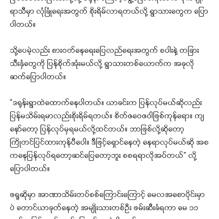
ရာသီမှာ လုံခြုံ‌ရေးအတွက် စိုးရိမ်လာရတယ်လို့ ရွာသားတွေက ပြော
ပါတယ်။
သို့ပေမဲ့လည်း စားဝတ်နေရေးပြေလည်ရေးအတွက် စပါးနဲ့ တခြား
သီးနှံတွေကို ပြန်စိုက်အုံးမယ်လို့ ရွာသားတစ်ယောက်က အခုလို
ဆက်ပြောပါတယ်။
“ဒရုန်းရွာထဲထောက်နေပါတယ်။ ယာခင်းက ပြန်လုပ်မယ်ဆိုလည်း
ပြန်မသိမ်းရမာလည်းစိုးရိမ်ရတယ်။ စိတ်ဇဝေဇဝါဖြစ်ကုန်ရော။ ကျ
နော်တော့ ပြန်လုပ်မှရမယ်လို့ထင်တယ်။ ဘာဖြစ်လို့ဆိုတော့
ကြိုတင်ပြင်ထားကုန်ပီပေါ။ ဒီဖြင့်ရှောင်နေတဲ့ နေရာလုပ်မယ်ဆို အစ
ကနေပြန်လုပ်ရတော့ဆင်ပြေတော့ဘူး စစရရာလိုအပ်တယ်” လို့
ပြောပါတယ်။
ဖရူဆိုမှာ အာဏာသိမ်းတပ်စစ်ကြောင်းကြောင့် မေလအစောပိုင်းမှာ
ပဲ တောင်ယာခုတ်နေတဲ့ အမျိုးသားတစ်ဦး ဖမ်းဆီးခံရကာ မေ ၁၁