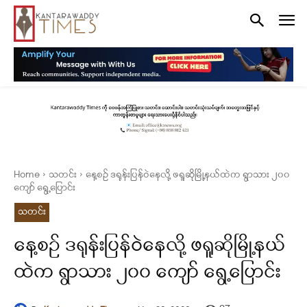
Home
သတင်း
နေ့စဥ် ဒရုန်းပြန်ဝဲနေလို့ ဖရူဆိုမြို့နယ်ထဲက ရွာသား ၂၀၀
ကျော် ရွေ့ပြောင်း
သတင်း
နေ့စဥ် ဒရုန်းပြန်ဝဲနေလို့ ဖရူဆိုမြို့နယ်
ထဲက ရွာသား ၂၀၀ ကျော် ရွေ့ပြောင်း