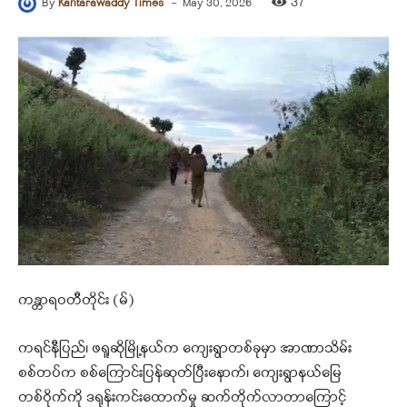
-
37
By
Kantarawaddy Times
May 30, 2026
ကန္တာရဝတီတိုင်း (မ်)
ကရင်နီပြည်၊ ဖရူဆိုမြို့နယ်က ကျေးရွာတစ်ခုမှာ အာဏာသိမ်း
စစ်တပ်က စစ်ကြောင်းပြန်ဆုတ်ပြီးနောက်၊ ကျေးရွာနယ်မြေ
တစ်ဝိုက်ကို ဒရုန်းကင်းထောက်မှု ဆက်တိုက်လာတာကြောင့်