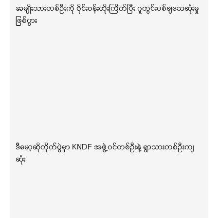
အမျိုးသားတစ်ဦးကို ဝိုင်းဝန်းထိုးကြိတ်ပြီး ဂူတွင်းပစ်ချသေဆုံးမှု
ဖြစ်ပွား
ဒီမော့ဆိုတိုက်ပွဲမှာ KNDF အဖွဲ့ဝင်တစ်ဦးနဲ့ ရွာသားတစ်ဦးကျ
ဆုံး