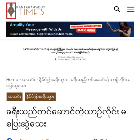
Home
သတင်း
နိုင်ငံခြားခရီးသွား
ခရီးသည်တင်ဆောင်တဲ့ယာဉ်လိုင်း မ
ပြေးဆွဲသေး
သတင်း
နိုင်ငံခြားခရီးသွား
ခရီးသည်တင်ဆောင်တဲ့ယာဉ်လိုင်း မ
ပြေးဆွဲသေး