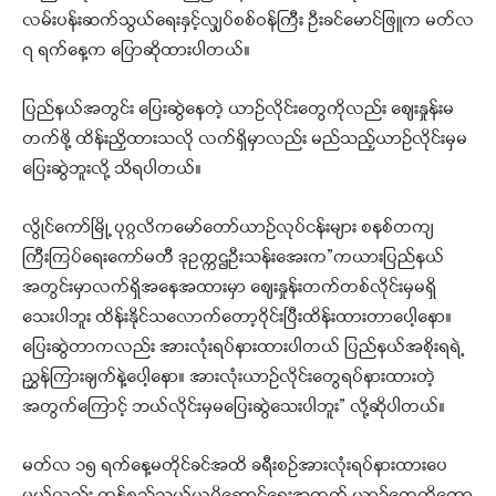
လမ်းပန်းဆက်သွယ်ရေးနှင့်လျှပ်စစ်ဝန်ကြီး ဦးခင်မောင်ဖြူက မတ်လ
၇ ရက်နေ့က ပြောဆိုထားပါတယ်။
ပြည်နယ်အတွင်း ပြေးဆွဲနေတဲ့ ယာဉ်လိုင်းတွေကိုလည်း ဈေးနှုန်းမ
တက်ဖို့ ထိန်းညှိထားသလို လက်ရှိမှာလည်း မည်သည့်ယာဉ်လိုင်းမှမ
ပြေးဆွဲဘူးလို့ သိရပါတယ်။
လွိုင်ကော်မြို့ ပုဂ္ဂလိကမော်တော်ယာဉ်လုပ်ငန်းများ စနစ်တကျ
ကြီးကြပ်ရေးကော်မတီ ဒုဥက္ကဌဦးသန်းအေးက”ကယားပြည်နယ်
အတွင်းမှာလက်ရှိအနေအထားမှာ ဈေးနှုန်းတက်တစ်လိုင်းမှမရှိ
သေးပါဘူး ထိန်းနိုင်သလောက်တော့ဝိုင်းပြီးထိန်းထားတာပေါ့နော။
ပြေးဆွဲတာကလည်း အားလုံးရပ်နားထားပါတယ် ပြည်နယ်အစိုးရရဲ့
ညွှန်ကြားချက်နဲ့ပေါ့နော။ အားလုံးယာဉ်လိုင်းတွေရပ်နားထားတဲ့
အတွက်ကြောင့် ဘယ်လိုင်းမှမပြေးဆွဲသေးပါဘူး” လို့ဆိုပါတယ်။
မတ်လ ၁၅ ရက်နေ့မတိုင်ခင်အထိ ခရီးစဉ်အားလုံးရပ်နားထားပေ