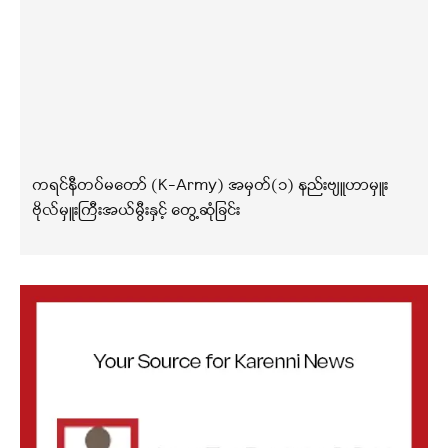
ကရင်နီတပ်မတော် (K-Army) အမှတ်(၁) နည်းဗျူဟာမှူး
ဗိုလ်မှူးကြီးအယ်မွီးနှင့် တွေ့ဆုံခြင်း