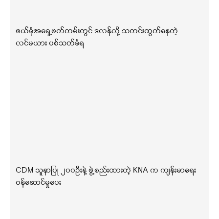
ဖယ်ခုံအရှေ့ဖက်ကမ်းတွင် ဒလန်လို့ သတင်းထွက်နေတဲ့
လင်မယား ပစ်သတ်ခံရ
CDM သူနာပြု ၂၀၀ဦးနဲ့ ဖွဲ့စည်းထားတဲ့ KNA က ကျန်းမာရေး
ဝန်ဆောင်မှုပေး