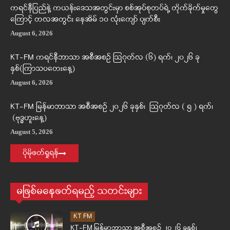
ကရင်နီပြည်နဲ့ ကယန်းဒေသအတွင်းမှာ စစ်အုပ်စုတပ်ရဲ့ တိုက်ခိုက်မှုတွေ
ကြောင့် တလအတွင်း နေအိမ် ၁၀ လုံးကျော် ပျက်စီး
August 6, 2026
KT-FM ကရင်နီဘာသာ အစီအစဉ် ဩဂုတ်လ (၆) ရက်၊ ၂၀၂၆ ခု
နှစ်(ကြာသပတေးနေ့)
August 6, 2026
KT-FM မြန်မာဘာသာ အစီအစဉ် ၂၀၂၆ ခုနှစ်၊ ဩဂုတ်လ ( ၅ ) ရက်၊
(ဗုဒ္ဓဟူးနေ့)
August 5, 2026
ပိုမိုဖတ်ရှုရန်
မဖြစ်မနေဖတ်ရမည့် သတင်းများ
KT FM
KT-FM မြန်မာဘာသာ အစီအစဉ် ၂၀၂၆ ခုနှစ်၊