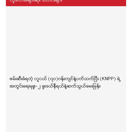
လူဖတ်အများဆုံး သတင်းများ
ဖမ်းဆီးခံရတဲ့ လူငယ် (၇၀)ဝန်းကျင်နဲ့ပတ်သက်ပြီး (KNPP) ရဲ့
အတွင်းရေးမှူး-၂ ခူးဒယ်နီရယ်နဲ့ဆက်သွယ်မေးမြန်း