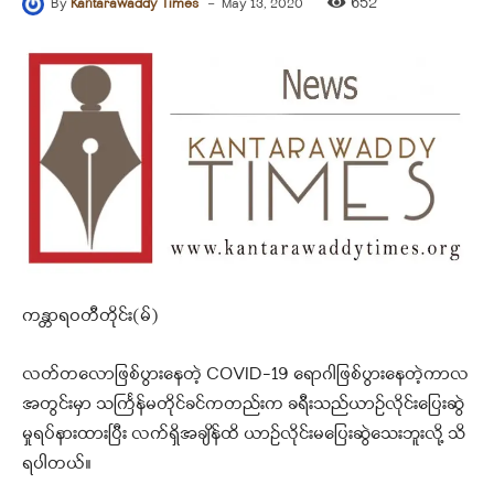
-
652
By
Kantarawaddy Times
May 13, 2020
ကန္တာရဝတီတိုင်း(မ်)
လတ်တလောဖြစ်ပွားနေတဲ့ COVID-19 ရောဂါဖြစ်ပွားနေတဲ့ကာလ
အတွင်းမှာ သင်္ကြန်မတိုင်ခင်ကတည်းက ခရီးသည်ယာဉ်လိုင်းပြေးဆွဲ
မှုရပ်နားထားပြီး လက်ရှိအချိန်ထိ ယာဉ်လိုင်းမပြေးဆွဲသေးဘူးလို့ သိ
ရပါတယ်။