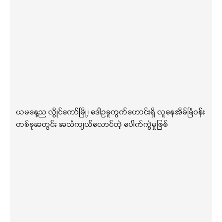
ယမနေ့ည လွိုင်ကော်မြို့၊ ဒေါဥခူကွက်ဟောင်းရှိ လူနေအိမ်ခြံဝန်း
တစ်ခုအတွင်း အသံကျယ်လောင်တဲ့ ပေါက်ကွဲမှုဖြစ်