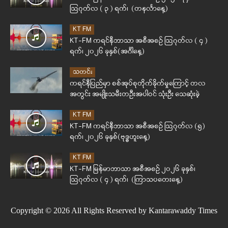
ဩဂုတ်လ ( ၃ ) ရက်၊ (တနင်္လာနေ့)
KT FM
KT-FM ကရင်နီဘာသာ အစီအစဉ် ဩဂုတ်လ ( ၄ )
ရက်၊ ၂၀၂၆ ခုနှစ်(အင်္ဂါနေ့)
သတင်း
ကရင်နီပြည်မှာ စစ်အုပ်စုတိုက်ခိုက်မှုကြောင့် တလ
အတွင်း အမျိုးသမီးတဦးအပါဝင် သုံးဦး သေဆုံးခဲ့
KT FM
KT-FM ကရင်နီဘာသာ အစီအစဉ် ဩဂုတ်လ (၅)
ရက်၊ ၂၀၂၆ ခုနှစ်(ဗုဒ္ဓဟူးနေ့)
KT FM
KT-FM မြန်မာဘာသာ အစီအစဉ် ၂၀၂၆ ခုနှစ်၊
ဩဂုတ်လ ( ၄ ) ရက်၊ (ကြာသပတေးနေ့)
Copyright © 2026 All Rights Reserved by Kantarawaddy Times