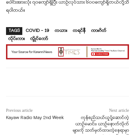
ပေါင်းအားလုံး ၇၀ကျော်ရှိပြီး ယာဉ်လုပ်သား ၆၀၀ကျော်ရှိတယ်လို့သိ
ရပါတယ်။
TAGS
COVID – 19
ကယား
ကရင်နီ
ကားဂိတ်
လိုင်းကား
လွိုင်ကော်
Facebook
X
WhatsApp
Previous article
Next article
Kayaw Radio May 2nd Week
ကုန်စည်သယ်ယူပို့ဆောင်တဲ့
ယာဉ်မောင်း၊ ယာဉ်နောက်လိုက်
များကို သတ်မှတ်ထားတဲ့နေရာမှာ