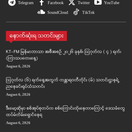
Telegram
Facebook
Twitter
YouTube
SoundCloud
TikTok
နောက်ဆုံးရ သတင်းများ
KT-FM မြန်မာဘာသာ အစီအစဉ် ၂၀၂၆ ခုနှစ်၊ ဩဂုတ်လ ( ၄ ) ရက်၊
(ကြာသပတေးနေ့)
August 6, 2026
ဩဂုတ်လ (၆) ရက်နေ့အတွက် ကန္တာရဝတီတိုင်း (မ်) သတင်းဌာနရဲ့
ညနေခင်းရုပ်သံသတင်း
August 6, 2026
ဒီးမော့ဆိုမှာ စစ်အုပ်စုတပ်က စစ်ကြောင်းထိုးနေတာကြောင့် ဒေသခံတွေ
ထပ်မံတိမ်းရှောင်နေရ
August 6, 2026