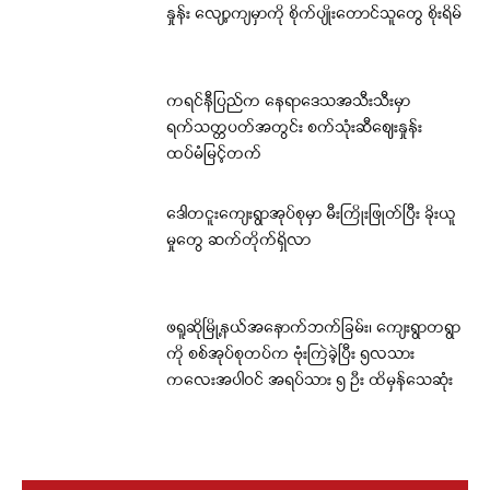
နှုန်း လျော့ကျမှာကို စိုက်ပျိုးတောင်သူတွေ စိုးရိမ်
ကရင်နီပြည်က နေရာဒေသအသီးသီးမှာ
ရက်သတ္တပတ်အတွင်း စက်သုံးဆီဈေးနှုန်း
ထပ်မံမြင့်တက်
ဒေါတငူးကျေးရွာအုပ်စုမှာ မီးကြိုးဖြုတ်ပြီး ခိုးယူ
မှုတွေ ဆက်တိုက်ရှိလာ
ဖရူဆိုမြို့နယ်အနောက်ဘက်ခြမ်း၊ ကျေးရွာတရွာ
ကို စစ်အုပ်စုတပ်က ဗုံးကြဲခဲ့ပြီး ၅လသား
ကလေးအပါဝင် အရပ်သား ၅ ဦး ထိမှန်သေဆုံး