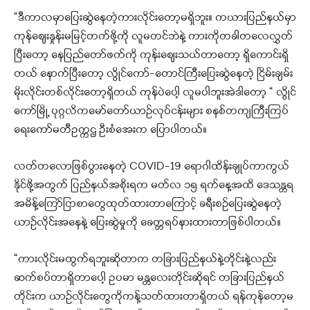
“ဒီကာလမှာပြေးဆွဲနေတဲ့ကားလိုင်းတော့မရှိဘူး။ ကယားပြည်နယ်မှာ
ကုန်ဈေးနှုန်းမမြင့်တက်ဖို့ကို လူမတင်ဘဲနဲ့ ကားကိုတခါတလေလွှတ်
ပြီးတော့ နေပြည်တော်ဖက်ကို ကုန်းဈေးသယ်တာတော့ ရှိကောင်းရှိ
တယ် နောက်ပြီးတော့ လွိုင်ကော်-တောင်ကြီးပြေးဆွဲနေတဲ့ ငြိမ်းချမ်း
မိုးလိုင်းတစ်လိုင်းတော့ရှိတယ် ကုန်ပဲပေါ့ လူမပါဘူးအဲဒါတော့ “ လွိုင်
ကော်မြို့ ပုဂ္ဂလိကမော်တော်ယာဉ်လုပ်ငန်းများ စနစ်တကျကြီးကြပ်
ရေးကော်မတီဥက္ကဌ ဦးစံအေးက ပြောပါတယ်။
လတ်တလောဖြစ်ပွားနေတဲ့ COVID-19 ရောဂါထိန်းချုပ်ကာကွယ်
နိုင်ဖို့အတွက် ပြည်နယ်အစိုးရက မတ်လ ၁၅ ရက်နေ့အထိ ဒေသန္တရ
အမိန့်ကြော်ငြာစာတွေထုတ်ထားတာကြောင့် ခရီးစဉ်ပြေးဆွဲနေတဲ့
ယာဉ်လိုင်းအနေနဲ့ ပြေးဆွဲမှုကို ခေတ္တရပ်နားထားတာဖြစ်ပါတယ်။
“ကားလိုင်းမထွက်ရဘူးဆိုတာက တခြားပြည်နယ်နဲ့တိုင်းနဲ့လည်း
ဆက်စပ်တာရှိတာပေါ့ ဥပမာ မန္တလေးတိုင်းဆိုရင် တခြားပြည်နယ်
တိုင်းက ယာဉ်လိုင်းတွေကိုကန့်သတ်ထားတာရှိတယ် ရန်ကုန်တော့မ