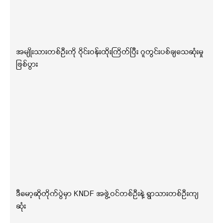
အမျိုးသားတစ်ဦးကို ဝိုင်းဝန်းထိုးကြိတ်ပြီး ဂူတွင်းပစ်ချသေဆုံးမှု
ဖြစ်ပွား
ဒီမော့ဆိုတိုက်ပွဲမှာ KNDF အဖွဲ့ဝင်တစ်ဦးနဲ့ ရွာသားတစ်ဦးကျ
ဆုံး