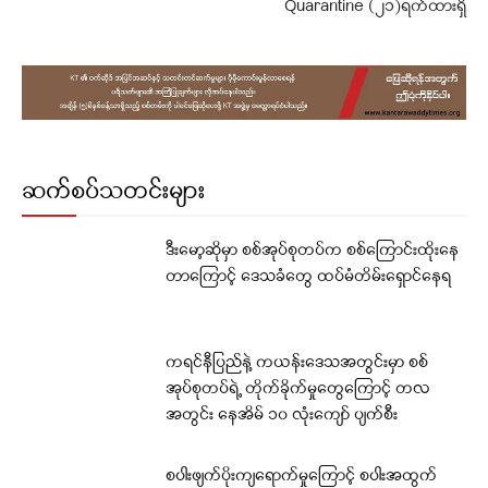
Quarantine (၂၁)ရက်ထားရှိ
ဆက်စပ်သတင်းများ
ဒီးမော့ဆိုမှာ စစ်အုပ်စုတပ်က စစ်ကြောင်းထိုးနေ
တာကြောင့် ဒေသခံတွေ ထပ်မံတိမ်းရှောင်နေရ
ကရင်နီပြည်နဲ့ ကယန်းဒေသအတွင်းမှာ စစ်
အုပ်စုတပ်ရဲ့ တိုက်ခိုက်မှုတွေကြောင့် တလ
အတွင်း နေအိမ် ၁၀ လုံးကျော် ပျက်စီး
စပါးဖျက်ပိုးကျရောက်မှုကြောင့် စပါးအထွက်