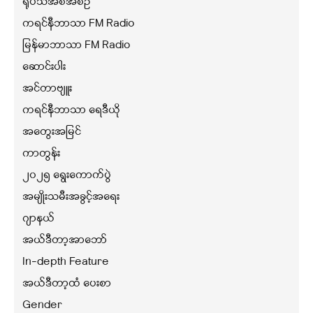
ရုပ်သံအစီအစဉ်
ကရင်နီဘာသာ FM Radio
မြန်မာဘာသာ FM Radio
ဆောင်းပါး
အင်တာဗျူး
ကရင်နီဘာသာ ရေဒီယို
အတွေးအမြင်
ကာတွန်း
၂၀၂၅ ရွေးကောက်ပွဲ
အမျိုးသမီးအခွင့်အရေး
ဂျာနယ်
အယ်ဒီတာ့အာဘော်
In-depth Feature
အယ်ဒီတာ့ထံ ပေးစာ
Gender