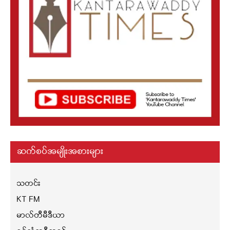
ဆက်စပ်အမျိုးအစားများ
သတင်း
KT FM
မာလ်တီမီဒီယာ