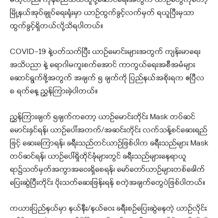
မယ့်လည်း ကုန်စည်သယ်ယူပို့ဆောင်ရေးအတွက် ယာဉ်တွေကိုတော့
မြို့နယ်အုပ်ချုပ်ရေးရုံးမှာ ယာဉ်ထွက်ခွင့်လက်မှတ် ရယူပြီးမှသာ
ထွက်ခွင့်ရှိတယ်လို့သိရပါတယ်။
COVID-19 နဲ့ပတ်သက်ပြီး ယာဉ်မောင်းများအတွက် ကျန်းမာရေး
အသိပညာ နဲ့ ရောဂါမကူးစက်အောင် ကာကွယ်ရေးအစီအမံများ
ဆောင်ရွက်ဖို့အတွက် အချက် ၅ ချက်ကို ပြည်နယ်အစိုးရက ဧပြီလ
၈ ရက်နေ့ ညွှန်ကြားခဲ့ပါတယ်။
ညွှန်ကြားချက် ၅ချက်ကတော့ ယာဉ်မောင်းတိုင်း Mask တပ်ဆင်
မောင်းနှင်ရန်၊ ယာဉ်ပေါ်အတက်/အဆင်းတိုင်း လက်သန့်စင်ဆေးရည်
ဖြင့် ဆေးကြောရန်၊ ခရီးသည်တင်ယာဉ်ဖြစ်ပါက ခရီးသည်များ Mask
တပ်ဆင်ရန်၊ ယာဉ်ပေါ်ရှိထိုင်ခုံများတွင် ခရီးသည်များနေရာယူ
ရာ၌သတ်မှတ်အကွာအဝေးရှိစေရန်၊ မော်တော်ယာဉ်များတစ်ခေါက်
ပြေးဆွဲပြီးတိုင်း ပိုးသတ်ဆေးဖြန်းရန် စတဲ့အချက်တွေပဲဖြစ်ပါတယ်။
ကယားပြည်နယ်မှာ နယ်နီး/နယ်ဝေး ခရီးစဉ်ပြေးဆွဲနေတဲ့ ယာဉ်လိုင်း