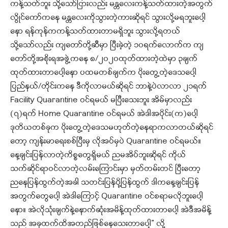
ကန့်သတ်ဘူး သို့သော်ငြားလည်း မန္တလေးကန့်သတ်ထားတဲ့အတွက်
လွိုင်ကော်ကနေ မန္တလေးကိုသွားတဲ့ကားဆိုရင် သွားလို့မရဘူးပေါ့
နော ရန်ကုန်ကကန့်သတ်ထားတာမရှိဘူး သွားလို့ရတယ်
သို့သော်လည်း ကျတော်တို့ဆီမှာ ပြီးခဲ့တဲ့ ၁၀ရက်လောက်က ကျ
တော်တို့အစိုးရအဖွဲ့ကနေ ၈/၂၀၂၀ထုတ်ထားတဲ့ထဲမှာ ၃ချက်
ထုတ်ထားတာပေါ့နော ပထမတစ်ချက်က ပိုးတွေ့တဲ့ဒေသပေါ့
ပြည်နယ်/တိုင်းကနေ ဒီကိုလာမယ်ဆိုရင် ဘာနဲ့ပဲလာလာ ၂၁ရက်
Facility Quarantine ဝင်ရမယ် မပြီးသေးဘူး အိမ်မှာလည်း
(၇)ရက် Home Quarantine ဝင်ရမယ် အဲဒါအပိုင်း(က)ပေါ့
ဒုတိယတစ်ခုက ပိုးတွေ့တဲ့ဒေသမဟုတ်တဲ့နေရာကလာတယ်ဆိုရင်
တော့ ကျန်းမာရေးစစ်ပြီးမှ လိုအပ်မှပဲ Quarantine ဝင်ရမယ်။
နေ့ချင်းပြန်လာတဲ့ကိစ္စတွေရှိမယ် ညမအိပ်ဘူးဆိုရင် ကိုယ်
သက်ဆိုင်ရာဝင်လာတဲ့လမ်းကြောင်းမှာ မှတ်တမ်းတင် ပြီးတော့
ညနေပြန်ထွက်တဲ့အခါ သတင်းပြန်ပို့ပြန်ထွက် ဒါကနေ့ချင်းပြန်
အတွက်တွေပေါ့ အဲဒါကြောင့် Quarantine ဝင်စရာမလိုဘူးပေါ့
နော။ အဲလိုသုံးချက်နဲ့နောက်ဆုံးအမိန့်ထုတ်ထားတာပေါ့ အဲဒီအမိန့်
သည် အခုထက်ထိအတည်ဖြစ်နေသေးတာပေါ့” လို့