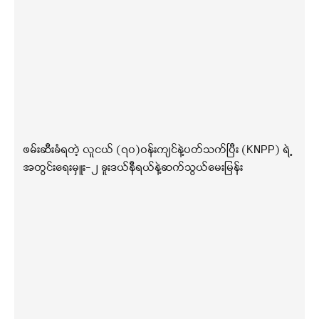
ဖမ်းဆီးခံရတဲ့ လူငယ် (၇၀)ဝန်းကျင်နဲ့ပတ်သက်ပြီး (KNPP) ရဲ့
အတွင်းရေးမှူး-၂ ခူးဒယ်နီရယ်နဲ့ဆက်သွယ်မေးမြန်း