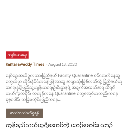
ကျန်းမာရေး
Kantarawaddy Times
-
August 18, 2020
နော်ဒွေးအယ်ခူကယားပြည်နယ် Facility Quarantine ဝင်ရောက်နေသူ
တွေထဲမှာ ထိုင်းနိုင်ငံကနေပြန်လာသူ အများဆုံးဖြစ်တယ်လို့ ပြည်နယ်ကု
သရေးနှင့်ပြည်သူ့ကျန်းမာရေးဦးစီးဌာနရဲ့ အချက်အလက်အရ သိရပါ
တယ်။“၃လပိုင်း လကုန်ကနေ Quarantine တွေစလုပ်ကတည်းကနေ
စုစုပေါင်း တခြားတိုင်းပြည်ကနေ...
ဆက်လက်ဖတ်ရှုရန်
ကုန်စည်သယ်ယူပို့ဆောင်တဲ့ ယာဉ်မောင်း၊ ယာဉ်