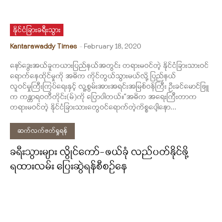
နိုင်ငံခြားခရီးသွား
Kantarawaddy Times
-
February 18, 2020
နော်ဒွေးအယ်ခူကယားပြည်နယ်အတွင်း တရားမဝင်တဲ့ နိုင်ငံခြားသားဝင်
ရောက်နေထိုင်မှုကို အဓိက ကိုင်တွယ်သွားမယ်လို့ ပြည်နယ်
လူဝင်မှုကြီးကြပ်ရေးနှင့် လူ့စွမ်းအားအရင်းအမြစ်ဝန်ကြီး ဦးခင်မောင်ဖြူ
က ကန္တာရဝတီတိုင်း(မ်)ကို ပြောပါတယ်။“အဓိက အရေးကြီးတာက
တရားမဝင်တဲ့ နိုင်ငံခြားသားတွေဝင်ရောက်တဲ့ကိစ္စပေါ့နော...
ဆက်လက်ဖတ်ရှုရန်
ခရီးသွားများ လွိုင်ကော်-ဖယ်ခုံ လည်ပတ်နိုင်ဖို့
ရထားလမ်း ပြေးဆွဲရန်စီစဉ်နေ