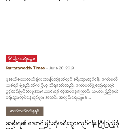
နိုင်ငံခြားခရီးသွား
Kantarawaddy Times
-
June 20, 2019
မူအက်စတာလက်ရှိကယားပြည်နယ်တွင် ခရီးသွားလုပ်ငန်း ကော်မတီ
တစ်ရပ် ဖွဲ့စည်းလိုက်ပြီဟု သိရသော်လည်း ကော်မတီဖွဲ့စည်းရာတွင်
ပွင့်လင်းမြင်သာမှုအားကောင်းရန် လိုအပ်နေကြောင်း ကယားပြည်နယ်
ခရီးသွားလုပ်ငန်းရှင်များ အသင်း အတွင်းရေးမှူး၊ 9...
ဆက်လက်ဖတ်ရှုရန်
အစိုးရ၏ အောင်မြင်ဆုံးခရီးသွားလုပ်ငန်း ပြီးပြည့်စုံ