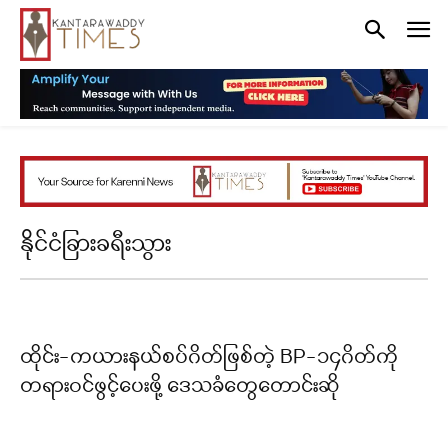
နိုင်ငံခြားခရီးသွား
ထိုင်း-ကယားနယ်စပ်ဂိတ်ဖြစ်တဲ့ BP-၁၄ဂိတ်ကို
တရားဝင်ဖွင့်ပေးဖို့ ဒေသခံတွေတောင်းဆို