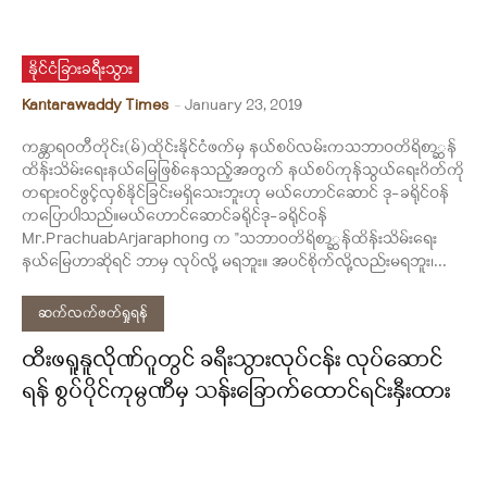
နိုင်ငံခြားခရီးသွား
Kantarawaddy Times
-
January 23, 2019
ကန္တာရဝတီတိုင်း(မ်)ထိုင်းနိုင်ငံဖက်မှ နယ်စပ်လမ်းကသဘာဝတိရိစာ္ဆန်
ထိန်းသိမ်းရေးနယ်မြေဖြစ်နေသည့်အတွက် နယ်စပ်ကုန်သွယ်ရေးဂိတ်ကို
တရားဝင်ဖွင့်လှစ်နိုင်ခြင်းမရှိသေးဘူးဟု မယ်ဟောင်ဆောင် ဒု-ခရိုင်ဝန်
ကပြောပါသည်။မယ်ဟောင်ဆောင်ခရိုင်ဒု-ခရိုင်ဝန်
Mr.PrachuabArjaraphong က "သဘာဝတိရိစာ္ဆန်ထိန်းသိမ်းရေး
နယ်မြေဟာဆိုရင် ဘာမှ လုပ်လို့ မရဘူး။ အပင်စိုက်လို့လည်းမရဘူး၊...
ဆက်လက်ဖတ်ရှုရန်
ထီးဖရူနူလိုဏ်ဂူတွင် ခရီးသွားလုပ်ငန်း လုပ်ဆောင်
ရန် စွပ်ပိုင်ကုမ္ပဏီမှ သန်းခြောက်ထောင်ရင်းနှီးထား