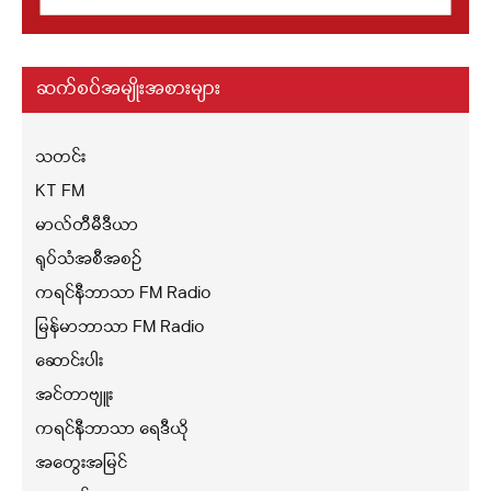
ဆက်စပ်အမျိုးအစားများ
သတင်း
KT FM
မာလ်တီမီဒီယာ
ရုပ်သံအစီအစဉ်
ကရင်နီဘာသာ FM Radio
မြန်မာဘာသာ FM Radio
ဆောင်းပါး
အင်တာဗျူး
ကရင်နီဘာသာ ရေဒီယို
အတွေးအမြင်