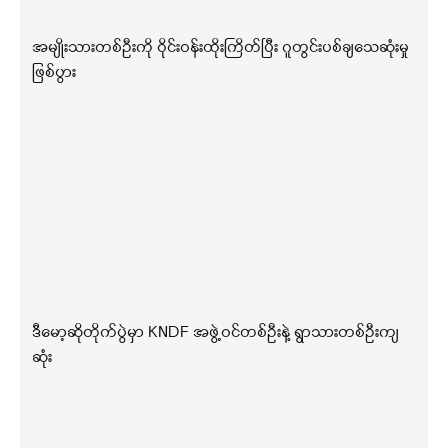
အမျိုးသားတစ်ဦးကို ဝိုင်းဝန်းထိုးကြိတ်ပြီး ဂူတွင်းပစ်ချသေဆုံးမှု
ဖြစ်ပွား
ဒီမော့ဆိုတိုက်ပွဲမှာ KNDF အဖွဲ့ဝင်တစ်ဦးနဲ့ ရွာသားတစ်ဦးကျ
ဆုံး