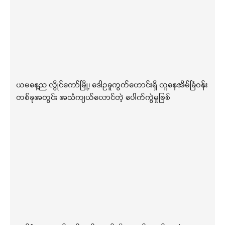
ယမနေ့ည လွိုင်ကော်မြို့၊ ဒေါဥခူကွက်ဟောင်းရှိ လူနေအိမ်ခြံဝန်း
တစ်ခုအတွင်း အသံကျယ်လောင်တဲ့ ပေါက်ကွဲမှုဖြစ်