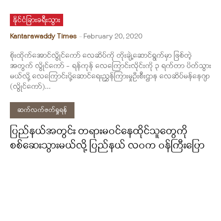
နိုင်ငံခြားခရီးသွား
Kantarawaddy Times
-
February 20, 2020
စိုးထိုက်အောင်လွိုင်ကော် လေဆိပ်ကို တိုးချဲ့ဆောင်ရွက်မှာ ဖြစ်တဲ့
အတွက် လွိုင်ကော် - ရန်ကုန် လေကြောင်းလိုင်းကို ၃ ရက်တာ ပိတ်သွား
မယ်လို့ လေကြောင်းပို့ဆောင်ရေးညွှန်ကြားမှုဦးစီးဌာန လေဆိပ်မန်နေဂျာ
(လွိုင်ကော်)...
ဆက်လက်ဖတ်ရှုရန်
ပြည်နယ်အတွင်း တရားမဝင်နေထိုင်သူတွေကို
စစ်ဆေးသွားမယ်လို့ ပြည်နယ် လဝက ဝန်ကြီးပြော