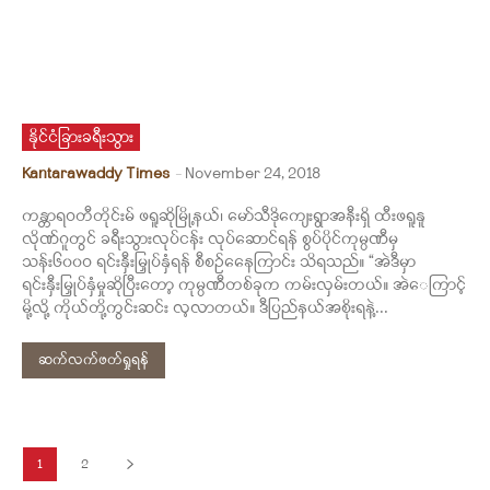
နိုင်ငံခြားခရီးသွား
Kantarawaddy Times
-
November 24, 2018
ကန္တာရဝတီတိုင်းမ် ဖရူဆိုမြို့နယ်၊ မော်သီဒိုကျေးရွာအနီးရှိ ထီးဖရူနူ
လိုဏ်ဂူတွင် ခရီးသွားလုပ်ငန်း လုပ်ဆောင်ရန် စွပ်ပိုင်ကုမ္ပဏီမှ
သန်း၆၀၀ဝ ရင်းနှီးမြှုပ်နှံရန် စီစဉ်နေေကြာင်း သိရသည်။ “အဲဒီမှာ
ရင်းနှီးမြှုပ်နှံမှုဆိုပြီးတော့ ကုမ္ပဏီတစ်ခုက ကမ်းလှမ်းတယ်။ အဲေကြာင့်
မို့လို့ ကိုယ်တို့ကွင်းဆင်း လ့လာတယ်။ ဒီပြည်နယ်အစိုးရနဲ့...
ဆက်လက်ဖတ်ရှုရန်
1
2