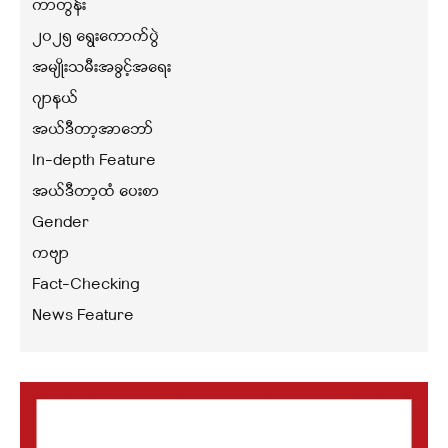
ကာတွန်း
၂၀၂၅ ရွေးကောက်ပွဲ
အမျိုးသမီးအခွင့်အရေး
ဂျာနယ်
အယ်ဒီတာ့အာဘော်
In-depth Feature
အယ်ဒီတာ့ထံ ပေးစာ
Gender
ကဗျာ
Fact-Checking
News Feature