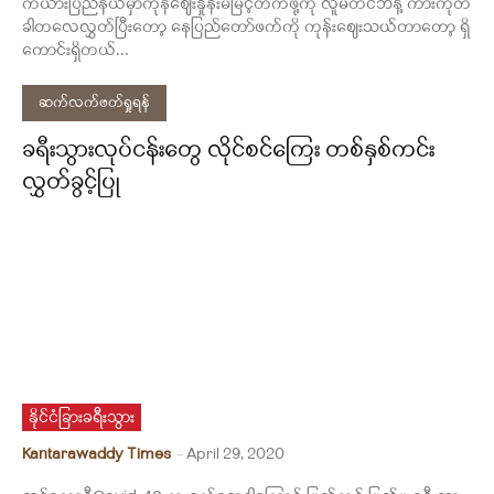
ကယားပြည်နယ်မှာကုန်ဈေးနှုန်းမမြင့်တက်ဖို့ကို လူမတင်ဘဲနဲ့ ကားကိုတ
ခါတလေလွှတ်ပြီးတော့ နေပြည်တော်ဖက်ကို ကုန်းဈေးသယ်တာတော့ ရှိ
ကောင်းရှိတယ်...
ဆက်လက်ဖတ်ရှုရန်
ခရီးသွားလုပ်ငန်းတွေ လိုင်စင်ကြေး တစ်နှစ်ကင်း
လွှတ်ခွင့်ပြု
နိုင်ငံခြားခရီးသွား
Kantarawaddy Times
-
April 29, 2020