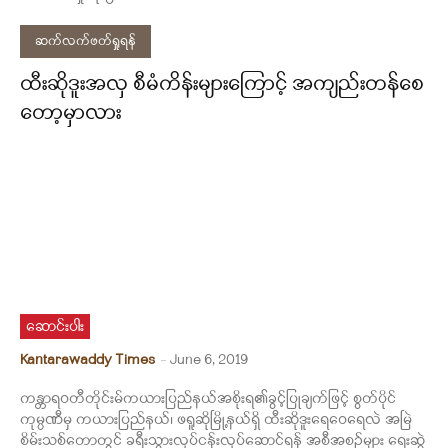
ဆက်လက်ဖတ်ရှုရန်
ထီးဆိုဒူးအလှ စီမံကိန်းများကြောင့် အကျည်းတန်စေ
တော့မှာလား
ဆောင်းပါး
Kantarawaddy Times
-
June 6, 2019
ကန္တာရဝတီတိုင်းမ်ကယားပြည်နယ်အစိုးရ၏ခွင့်ပြုချက်ဖြင့် စွတ်ပိုင်
ကုမ္ပဏီမှ ကယားပြည်နယ်၊ ဖရူဆိုမြို့နယ်ရှိ ထီးဆိုဒူးရေဝေရေလဲ အမြဲ
စိမ်းသစ်တောတွင် ခရီးသွားလုပ်ငန်းလုပ်ဆောင်ရန် အစီအစဉ်များ ရေးဆွဲ