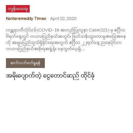
ကျန်းမာရေး
Kantarawaddy Times
-
April 22, 2020
ကန္တရဝတီတိုင်း(မ်)COVID-19 အတည်ပြုလူနာ Case(121) မှ ဧပြီလ
၆ရက်နေ့တွင် ကယားပြည်နယ်အတွင်း ဖြတ်သန်းသွားလာမှုအခြေအနေ
ကို အများပြည်သူသိရှိနိုင်ရေးအတွက် ဧပြီလ ၂၂ရက်နေ့ ညနေပိုင်းက
ကယားပြည်နယ်အစိုးရအဖွဲ့ရုံး ဖေ့ဘွတ်ပေ့ချ်...
ဆက်လက်ဖတ်ရှုရန်
အမိုးပျောက်တဲ့ ငွေတောင်ဆည် ထိုင်ခုံ