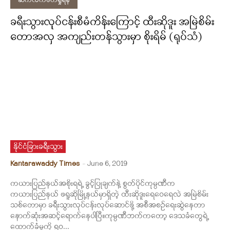
ဆက်လက်ဖတ်ရှုရန်
ခရီးသွားလုုပ်ငန်းစီမံကိန်းကြောင့် ထီးဆိုဒူး အမြဲစိမ်း
တောအလှ အကျည်းတန်သွားမှာ စိုးရိမ် (ရုပ်သံ)
နိုင်ငံခြားခရီးသွား
Kantarawaddy Times
-
June 6, 2019
ကယားပြည်နယ်အစိုးရရဲ့ ခွင့်ပြုချက်နဲ့ စွတ်ပိုင်ကုမ္ပဏီက
ကယားပြည်နယ် ဖရူဆိုမြို့နယ်မှာရှိတဲ့ ထီးဆိုဒူးရေဝေရေလဲ အမြဲစိမ်း
သစ်တောမှာ ခရီးသွားလုပ်ငန်းလုပ်ဆောင်ဖို့ အစီအစဉ်ရေးဆွဲနေတာ
နောက်ဆုံးအဆင့်ရောက်နေပါပြီ။ကုမ္ပဏီဘက်ကတော့ ဒေသခံတွေရဲ့
ထောက်ခံမှုကို ၅ဝ...