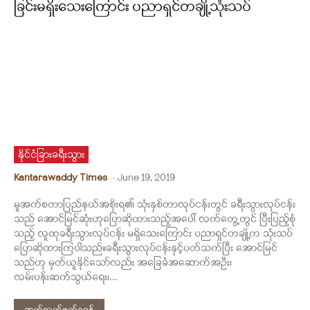
ခြင်းမရှိးသေးကြောင်း ပညာရှင်တချို့သုံးသပ်
နိုင်ငံခြားခရီးသွား
Kantarawaddy Times
-
June 19, 2019
မူအက်စတာပြည်နယ်အစိုးရ၏ သုံးနှစ်တာလုပ်ငန်းတွင် ခရီးသွားလုပ်ငန်း
သည် အောင်မြင်ဆုံးဟုပြောဆိုထားသည့်အပေါ် လက်တွေ့တွင် ပြီးပြည့်စုံ
သည့် လူထုခရီးသွားလုပ်ငန်း မရှိသေးကြောင်း ပညာရှင်တချို့က သုံးသပ်
ပြောဆိုထားကြပါသည်။ခရီးသွားလုပ်ငန်းနှင့်ပတ်သက်ပြီး အောင်မြင်
သည်ဟု မှတ်ယူနိုင်သော်လည်း အခြေခံအဆောက်အဦး၊
လမ်းပန်းဆက်သွယ်ရေး၊...