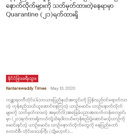
နောက်လိုက်များကို သတ်မှတ်ထားတဲ့နေရာမှာ
Quarantine (၂၁)ရက်ထားရှိ
နိုင်ငံခြားခရီးသွား
Kantarawaddy Times
-
May 13, 2020
ကန္တာရဝတီတိုင်း(မ်)ကယားပြည်နယ်အတွင်းကို ပြန်လည်ဝင်ရောက်လာ
တဲ့ ကုန်စည်သယ်ယူဆောင်နေကြတဲ့ ယာဉ်မောင်း၊ ယာဉ်နောက်လိုက်
များကို သတ်မှတ်ထားတဲ့ အမှတ်(၆)အခြေခံပညာအထက်တန်းကျောင်း
မှာ (၂၁)ရက်ထားရှိတယ်လို့သိရပါတယ်။ကုန်စည်ပို့ဆောင်မယ့်ယာဉ်ကို
မောင်းနှင်တဲ့ ယာဉ်မောင်း၊ ယာဉ်နောက်လိုက်တွေကို နေပြည်တော်
ကောင်စီ၊ တိုင်းဒေသကြီး (သို့မဟုတ်)...