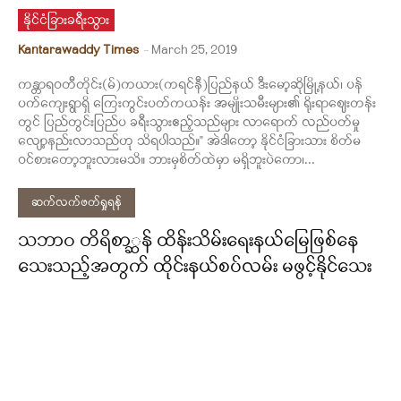
နိုင်ငံခြားခရီးသွား
Kantarawaddy Times
-
March 25, 2019
ကန္တာရဝတီတိုင်း(မ်)ကယား(ကရင်နီ)ပြည်နယ် ဒီးမော့ဆိုမြို့နယ်၊ ပန်
ပက်ကျေးရွာရှိ ကြေးကွင်းပတ်ကယန်း အမျိုးသမီးများ၏ ရိုးရာဈေးတန်း
တွင် ပြည်တွင်းပြည်ပ ခရီးသွားဧည့်သည်များ လာရောက် လည်ပတ်မှု
လျော့နည်းလာသည်ဟု သိရပါသည်။" အဲဒါတော့ နိုင်ငံခြားသား စိတ်မ
ဝင်စားတော့ဘူးလားမသိ။ ဘားမှစိတ်ထဲမှာ မရှိဘူးပဲကော၊...
ဆက်လက်ဖတ်ရှုရန်
သဘာဝ တိရိစာ္ဆန် ထိန်းသိမ်းရေးနယ်မြေဖြစ်နေ
သေးသည့်အတွက် ထိုင်းနယ်စပ်လမ်း မဖွင့်နိုင်သေး