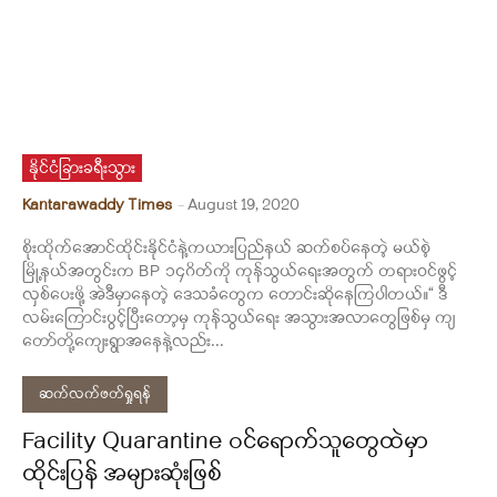
နိုင်ငံခြားခရီးသွား
Kantarawaddy Times
-
August 19, 2020
စိုးထိုက်အောင်ထိုင်းနိုင်ငံနဲ့ကယားပြည်နယ် ဆက်စပ်နေတဲ့ မယ်စဲ့
မြို့နယ်အတွင်းက BP ၁၄ဂိတ်ကို ကုန်သွယ်ရေးအတွက် တရားဝင်ဖွင့်
လှစ်ပေးဖို့ အဲဒီမှာနေတဲ့ ဒေသခံတွေက တောင်းဆိုနေကြပါတယ်။“ ဒီ
လမ်းကြောင်းပွင့်ပြီးတော့မှ ကုန်သွယ်ရေး အသွားအလာတွေဖြစ်မှ ကျ
တော်တို့ကျေးရွာအနေနဲ့လည်း...
ဆက်လက်ဖတ်ရှုရန်
Facility Quarantine ဝင်ရောက်သူတွေထဲမှာ
ထိုင်းပြန် အများဆုံးဖြစ်