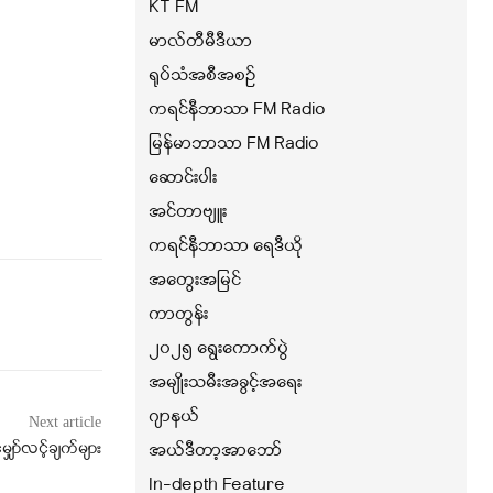
KT FM
မာလ်တီမီဒီယာ
ရုပ်သံအစီအစဉ်
ကရင်နီဘာသာ FM Radio
မြန်မာဘာသာ FM Radio
ဆောင်းပါး
အင်တာဗျူး
ကရင်နီဘာသာ ရေဒီယို
အတွေးအမြင်
ကာတွန်း
၂၀၂၅ ရွေးကောက်ပွဲ
အမျိုးသမီးအခွင့်အရေး
ဂျာနယ်
Next article
ျှော်လင့်ချက်များ
အယ်ဒီတာ့အာဘော်
In-depth Feature