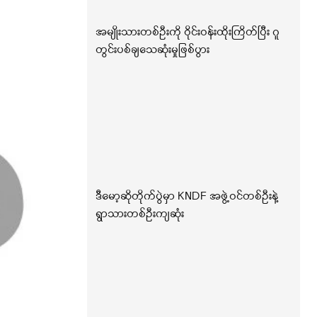
အမျိုးသားတစ်ဦးကို ဝိုင်းဝန်းထိုးကြိတ်ပြီး ဂူ
တွင်းပစ်ချသေဆုံးမှုဖြစ်ပွား
ဒီမော့ဆိုတိုက်ပွဲမှာ KNDF အဖွဲ့ဝင်တစ်ဦးနဲ့
ရွာသားတစ်ဦးကျဆုံး