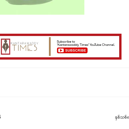
Telegram
Viber
ီ
နှစ်သစ်မ