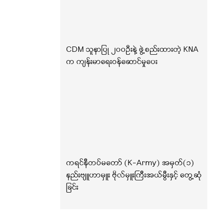
CDM သူနာပြု ၂၀၀ဦးနဲ့ ဖွဲ့စည်းထားတဲ့ KNA
က ကျန်းမာရေးဝန်ဆောင်မှုပေး
ကရင်နီတပ်မတော် (K-Army) အမှတ်(၁)
နည်းဗျူဟာမှူး ဗိုလ်မှူးကြီးအယ်မွီးနှင့် တွေ့ဆုံ
ခြင်း