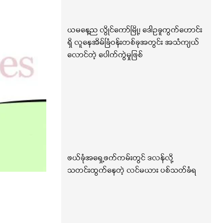
ယမနေ့ည လွိုင်ကော်မြို့၊ ဒေါဥခူကွက်ဟောင်း
ရှိ လူနေအိမ်ခြံဝန်းတစ်ခုအတွင်း အသံကျယ်
လောင်တဲ့ ပေါက်ကွဲမှုဖြစ်
ဖယ်ခုံအရှေ့ဖက်ကမ်းတွင် ဒလန်လို့
သတင်းထွက်နေတဲ့ လင်မယား ပစ်သတ်ခံရ