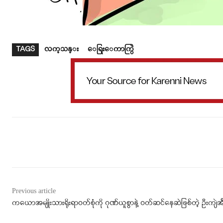
TAGS
လက္သန္း
ေရြးေကာက္ပြဲ
Facebook
X
WhatsApp
Previous article
ကယောအမျိုးသားရိုးရာဝတ်စုံကို ဂုဏ်ယူစွာနဲ့ ဝတ်ဆင်နေဆဲဖြစ်တဲ့ ဦးကျဲအ