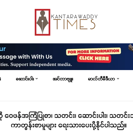
G
ဆောင်းပါး
အင်တာဗျူး
မာလ်တီမီဒီယာ