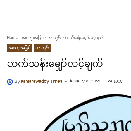
Home
အတွေးအမြင်
ကာတွန်း
လက်သန်းမျှော်လင့်ချက်
အတွေးအမြင်
ကာတွန်း
လက်သန်းမျှော်လင့်ချက်
-
January 6, 2020
By
Kantarawaddy Times
1058