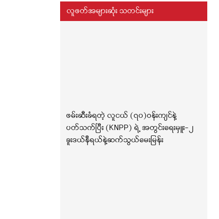
လူဖတ်အများဆုံး သတင်းများ
ဖမ်းဆီးခံရတဲ့ လူငယ် (၇၀)ဝန်းကျင်နဲ့
ပတ်သက်ပြီး (KNPP) ရဲ့ အတွင်းရေးမှူး-၂
ခူးဒယ်နီရယ်နဲ့ဆက်သွယ်မေးမြန်း