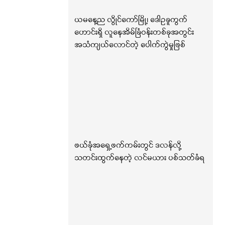
ယမနေ့ည လွိုင်ကော်မြို့၊ ဒေါဥခူကွက်
ဟောင်းရှိ လူနေအိမ်ခြံဝန်းတစ်ခုအတွင်း
အသံကျယ်လောင်တဲ့ ပေါက်ကွဲမှုဖြစ်
ဖယ်ခုံအရှေ့ဖက်ကမ်းတွင် ဒလန်လို့
သတင်းထွက်နေတဲ့ လင်မယား ပစ်သတ်ခံရ