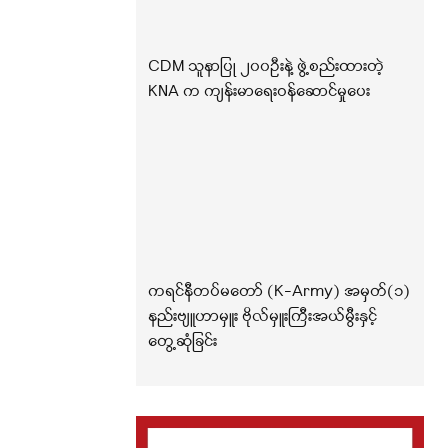
CDM သူနာပြု ၂၀၀ဦးနဲ့ ဖွဲ့စည်းထားတဲ့
KNA က ကျန်းမာရေးဝန်ဆောင်မှုပေး
ကရင်နီတပ်မတော် (K-Army) အမှတ်(၁)
နည်းဗျူဟာမှူး ဗိုလ်မှူးကြီးအယ်မွီးနှင့်
တွေ့ဆုံခြင်း