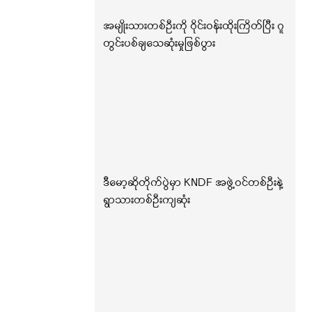
အမျိုးသားတစ်ဦးကို ဝိုင်းဝန်းထိုးကြိတ်ပြီး ဂူ
တွင်းပစ်ချသေဆုံးမှုဖြစ်ပွား
ဒီမော့ဆိုတိုက်ပွဲမှာ KNDF အဖွဲ့ဝင်တစ်ဦးနဲ့
ရွာသားတစ်ဦးကျဆုံး