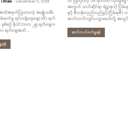
က ပြုလုပ်တဲ့ ၁၆ ရက်တာ လုပ်ရှားမှု 
 Times
-
December 5, 2019
အတွက် သက်ဆိုင်ရာ ရဲဌာနကို ငြိမ်းချမ်
သိအမှတ်ပြုထားတဲ့ အမျိုးသမီး
နှင့် စီတန်းလှည်လည်ခွင့်(ငြိမ်းစုစီ) တ
်းဖက်မှု ရပ်တန့်ရေးနေ့(၁၆) ရက်
ဆက်လက်ကျင်းပသွားမယ်လို့ အတွင်းရ
ကို နှစ်စဉ် နိုဝင်ဘာလ ၂၅ ရက်နေ့က
၁၀ ရက်နေ့အထိ...
ဆက်လက်ဖတ်ရှုရန်
ုရန်