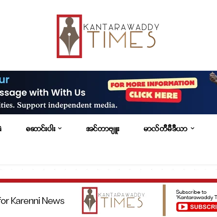
G
ဆောင်းပါး
အင်တာဗျူး
မာလ်တီမီဒီယာ