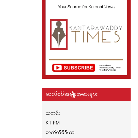
ဆက်စပ်အမျိုးအစားများ
သတင်း
KT FM
မာလ်တီမီဒီယာ