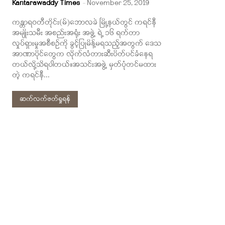
Kantarawaddy Times
-
November 25, 2019
ကန္တာရဝတီတိုင်း(မ်)ဘောလခဲ မြို့နယ်တွင် ကရင်နီ
အမျိုးသမီး အစည်းအရုံး အဖွဲ့ ရဲ့ ၁၆ ရက်တာ
လှုပ်ရှားမှုအစီစဉ်ကို ခွင့်ပြုမိန့်မရသည့်အတွက် ဒေသ
အာဏာပိုင်တွေက လိုက်လံတားဆီးပိတ်ပင်ခံနေရ
တယ်လို့သိရပါတယ်။အသင်းအဖွဲ့ မှတ်ပုံတင်မထား
တဲ့ ကရင်နီ...
ဆက်လက်ဖတ်ရှုရန်