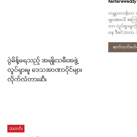
Kantarawaddy
ကမ္ဘာတဝန်းက အ
များအပေါ် အကြမ
တာ လှုပ်ရှားမှု
နေ ဒီဇင်ဘာလ 
ဆက်လက်ဖတ်ရှ
ပွဲမိန့်မရသည့် အမျိုးသမီးအဖွဲ့
လှုပ်ရှားမှု ဒေသအာဏာပိုင်များ
လိုက်လံတားဆီး
သတင်း