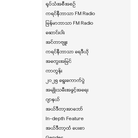
ရုပ်သံအစီအစဉ်
ကရင်နီဘာသာ FM Radio
မြန်မာဘာသာ FM Radio
ဆောင်းပါး
အင်တာဗျူး
ကရင်နီဘာသာ ရေဒီယို
အတွေးအမြင်
ကာတွန်း
၂၀၂၅ ရွေးကောက်ပွဲ
အမျိုးသမီးအခွင့်အရေး
ဂျာနယ်
အယ်ဒီတာ့အာဘော်
In-depth Feature
အယ်ဒီတာ့ထံ ပေးစာ