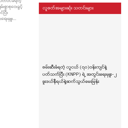
ပိတ်ပင်ခံရတဲ့
းစွာစုဝေးခွင့်
လူဖတ်အများဆုံး သတင်းများ
င်ပြီး
ေးမှူး...
ဖမ်းဆီးခံရတဲ့ လူငယ် (၇၀)ဝန်းကျင်နဲ့
ပတ်သက်ပြီး (KNPP) ရဲ့ အတွင်းရေးမှူး-၂
ခူးဒယ်နီရယ်နဲ့ဆက်သွယ်မေးမြန်း