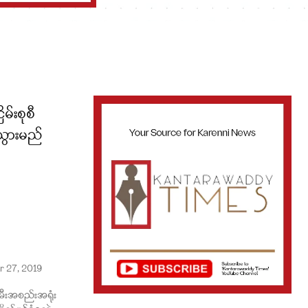
မ်းစုစီ
သွားမည်
 27, 2019
မီးအစည်းအရုံး