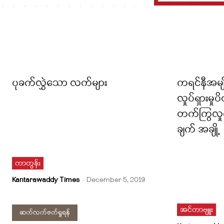
ပုခက်လွှဲသော လက်များ
ကရင်နီအမျ
လှုပ်ရှားမှ
တက်ကြွလှုပ
ချက် အချို့
ကာတွန်း
Kantarawaddy Times
-
December 5, 2019
အင်တာဗျူး
ဆက်လက်ဖတ်ရှုရန်