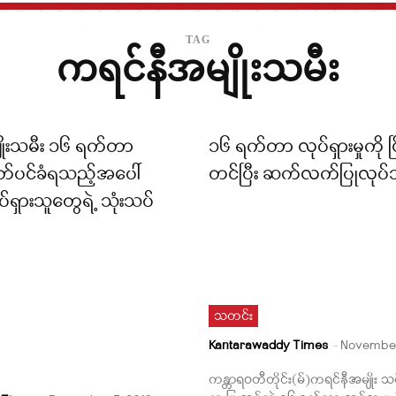
TAG
ကရင်နီအမျိုးသမီး
ိုးသမီး ၁၆ ရက်တာ
၁၆ ရက်တာ လုပ်ရှားမှုကို ငြိ
ုပိတ်ပင်ခံရသည့်အပေါ်
တင်ပြီး ဆက်လက်ပြုလုပ်
်ရှားသူတွေရဲ့ သုံးသပ်
သတင်း
Kantarawaddy Times
-
November
ကန္တာရဝတီတိုင်း(မ်)ကရင်နီအမျိုး သ