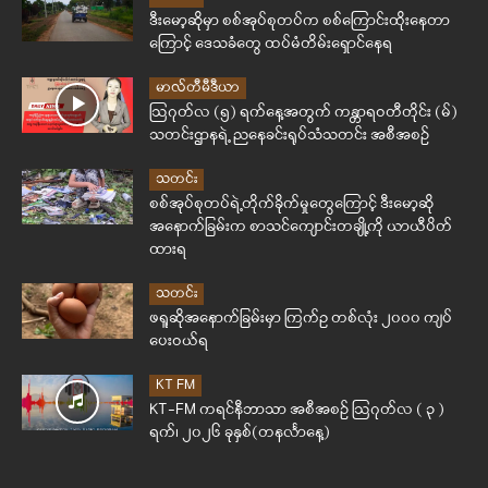
ဒီးမော့ဆိုမှာ စစ်အုပ်စုတပ်က စစ်ကြောင်းထိုးနေတာ
ကြောင့် ဒေသခံတွေ ထပ်မံတိမ်းရှောင်နေရ
မာလ်တီမီဒီယာ
ဩဂုတ်လ (၅) ရက်နေ့အတွက် ကန္တာရဝတီတိုင်း (မ်)
သတင်းဌာနရဲ့ ညနေခင်းရုပ်သံသတင်း အစီအစဉ်
သတင်း
စစ်အုပ်စုတပ်ရဲ့တိုက်ခိုက်မှုတွေကြောင့် ဒီးမော့ဆို
အနောက်ခြမ်းက စာသင်ကျောင်းတချို့ကို ယာယီပိတ်
ထားရ
သတင်း
ဖရူဆိုအနောက်ခြမ်းမှာ ကြက်ဥ တစ်လုံး ၂၀၀၀ ကျပ်
ပေးဝယ်ရ
KT FM
KT-FM ကရင်နီဘာသာ အစီအစဉ် ဩဂုတ်လ ( ၃ )
ရက်၊ ၂၀၂၆ ခုနှစ်(တနင်္လာနေ့)