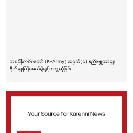
ကရင်နီတပ်မတော် (K-Army) အမှတ်(၁) နည်းဗျူဟာမှူး
ဗိုလ်မှူးကြီးအယ်မွီးနှင့် တွေ့ဆုံခြင်း