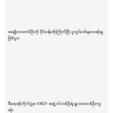
အမျိုးသားတစ်ဦးကို ဝိုင်းဝန်းထိုးကြိတ်ပြီး ဂူတွင်းပစ်ချသေဆုံးမှု
ဖြစ်ပွား
ဒီမော့ဆိုတိုက်ပွဲမှာ KNDF အဖွဲ့ဝင်တစ်ဦးနဲ့ ရွာသားတစ်ဦးကျ
ဆုံး