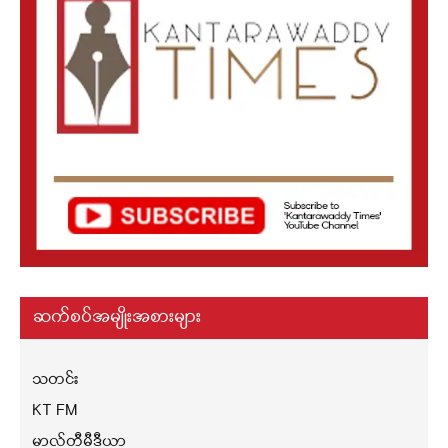
ဆက်စပ်အမျိုးအစားများ
သတင်း
KT FM
မာလ်တီမီဒီယာ