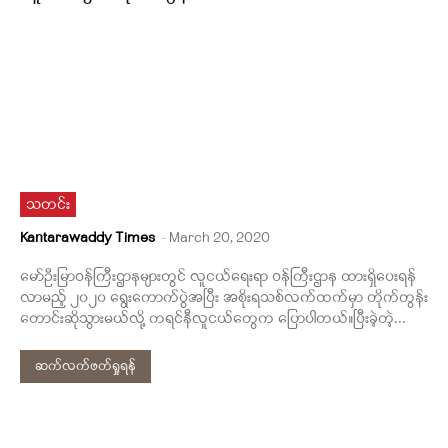
သတင်း
Kantarawaddy Times
-
March 20, 2020
မော်ဦးမြာဝန်ကြီးဌာနများတွင် လူငယ်ရေးရာ ဝန်ကြီးဌာန ထားရှိပေးရန်
လာမည့် ၂၀၂၀ ရွေးကောက်ပွဲအပြီး အစိုးရသစ်လက်ထက်မှာ တိုက်တွန်း
တောင်းဆိုသွားမယ်လို့ ကရင်နီလူငယ်တွေက ပြောပါတယ်။ပြီးခဲ့တဲ့...
ဆက်လက်ဖတ်ရှုရန်