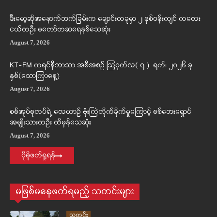
ဒီးမော့ဆိုအနောက်ဘက်ခြမ်းက ချောင်းတခုမှာ ၂ နှစ်ဝန်းကျင် ကလေး
ငယ်တဦး မတော်တဆရေနစ်သေဆုံး
August 7, 2026
KT-FM ကရင်နီဘာသာ အစီအစဉ် ဩဂုတ်လ( ၇ ) ရက်၊ ၂၀၂၆ ခု
နှစ်(သောကြာနေ့)
August 7, 2026
စစ်အုပ်စုတပ်ရဲ့ လေယာဉ် ဗုံးကြဲတိုက်ခိုက်မှုကြောင့် စစ်ဘေးရှောင်
အမျိုးသားတဦး ထိမှန်သေဆုံး
August 7, 2026
ပိုမိုဖတ်ရှုရန်
မဖြစ်မနေဖတ်ရမည့် သတင်းများ
သတင်း