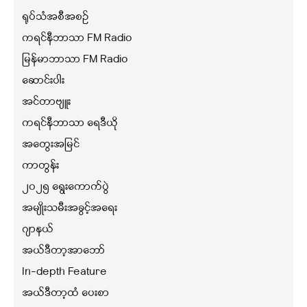
ရုပ်သံအစီအစဉ်
ကရင်နီဘာသာ FM Radio
မြန်မာဘာသာ FM Radio
ဆောင်းပါး
အင်တာဗျူး
ကရင်နီဘာသာ ရေဒီယို
အတွေးအမြင်
ကာတွန်း
၂၀၂၅ ရွေးကောက်ပွဲ
အမျိုးသမီးအခွင့်အရေး
ဂျာနယ်
အယ်ဒီတာ့အာဘော်
In-depth Feature
အယ်ဒီတာ့ထံ ပေးစာ