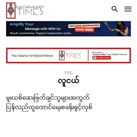
TAG
လူငယ်
မူးယစ်ဆေးဖြတ်ချင်သူများအတွက်
ပြန်လည်ထူထောင်ရေးစခန်းဖွင့်လှစ်