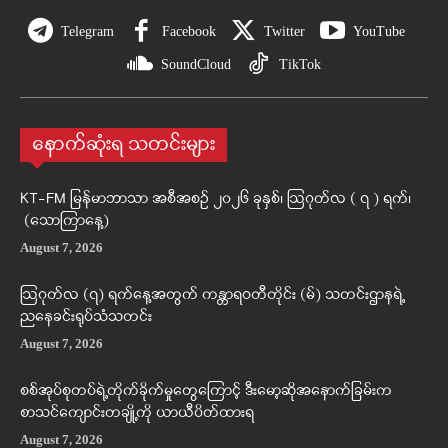
Telegram
Facebook
Twitter
YouTube
SoundCloud
TikTok
နောက်ဆုံးရ သတင်းများ
KT-FM မြန်မာဘာသာ အစီအစဉ် ၂၀၂၆ ခုနှစ်၊ ဩဂုတ်လ ( ၇ ) ရက်၊
(သောကြာနေ့)
August 7, 2026
ဩဂုတ်လ (၇) ရက်နေ့အတွက် ကန္တာရဝတီတိုင်း (မ်) သတင်းဌာနရဲ့
ညနေခင်းရုပ်သံသတင်း
August 7, 2026
စစ်အုပ်စုတပ်ရဲ့တိုက်ခိုက်မှုတွေကြောင့် ဒီးမော့ဆိုအနောက်ခြမ်းက
စာသင်ကျောင်းတချို့ကို ယာယီပိတ်ထားရ
August 7, 2026