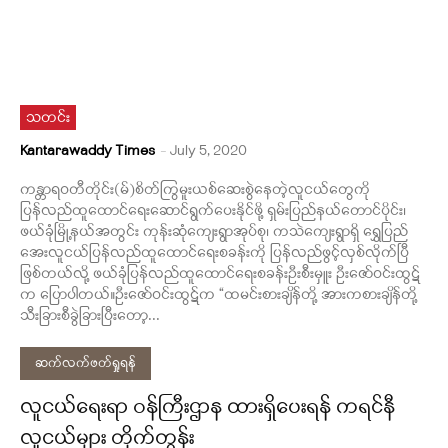
သတင်း
Kantarawaddy Times
-
July 5, 2020
ကန္တာရဝတီတိုင်း(မ်)စိတ်ကြွမူးယစ်ဆေးစွဲနေတဲ့လူငယ်တွေကို
ပြန်လည်ထူထောင်ရေးဆောင်ရွက်ပေးနိုင်ဖို့ ရှမ်းပြည်နယ်တောင်ပိုင်း၊
ဖယ်ခုံမြို့နယ်အတွင်း ကုန်းဆုံကျေးရွာအုပ်စု၊ ကသဲကျေးရွာရှိ ရွှေပြည်
အေးလူငယ်ပြန်လည်ထူထောင်ရေးစခန်းကို ပြန်လည်ဖွင့်လှစ်လိုက်ပြီ
ဖြစ်တယ်လို့ ဖယ်ခုံပြန်လည်ထူထောင်ရေးစခန်းဦးစီးမှူး ဦးဇော်ဝင်းထွဋ်
က ပြောပါတယ်။ဦးဇော်ဝင်းထွဋ်က “ထမင်းစားချိန်တို့ အားကစားချိန်တို့
သီးခြားစီခွဲခြားပြီးတော့...
ဆက်လက်ဖတ်ရှုရန်
လူငယ်ရေးရာ ဝန်ကြီးဌာန ထားရှိပေးရန် ကရင်နီ
လူငယ်များ တိုက်တွန်း