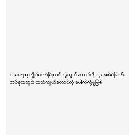
ယမနေ့ည လွိုင်ကော်မြို့၊ ဒေါဥခူကွက်ဟောင်းရှိ လူနေအိမ်ခြံဝန်း
တစ်ခုအတွင်း အသံကျယ်လောင်တဲ့ ပေါက်ကွဲမှုဖြစ်