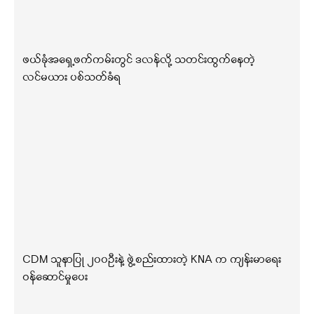
ဖယ်ခုံအရှေ့ဖက်ကမ်းတွင် ဒလန်လို့ သတင်းထွက်နေတဲ့
လင်မယား ပစ်သတ်ခံရ
CDM သူနာပြု ၂၀၀ဦးနဲ့ ဖွဲ့စည်းထားတဲ့ KNA က ကျန်းမာရေး
ဝန်ဆောင်မှုပေး