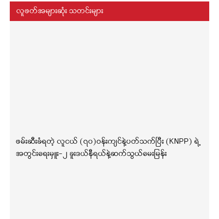
လူဖတ်အများဆုံး သတင်းများ
ဖမ်းဆီးခံရတဲ့ လူငယ် (၇၀)ဝန်းကျင်နဲ့ပတ်သက်ပြီး (KNPP) ရဲ့
အတွင်းရေးမှူး-၂ ခူးဒယ်နီရယ်နဲ့ဆက်သွယ်မေးမြန်း