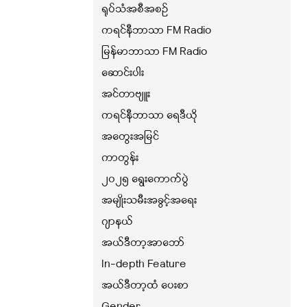
ရုပ်သံအစီအစဉ်
ကရင်နီဘာသာ FM Radio
မြန်မာဘာသာ FM Radio
ဆောင်းပါး
အင်တာဗျူး
ကရင်နီဘာသာ ရေဒီယို
အတွေးအမြင်
ကာတွန်း
၂၀၂၅ ရွေးကောက်ပွဲ
အမျိုးသမီးအခွင့်အရေး
ဂျာနယ်
အယ်ဒီတာ့အာဘော်
In-depth Feature
အယ်ဒီတာ့ထံ ပေးစာ