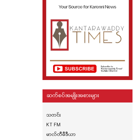
ဆက်စပ်အမျိုးအစားများ
သတင်း
KT FM
မာလ်တီမီဒီယာ