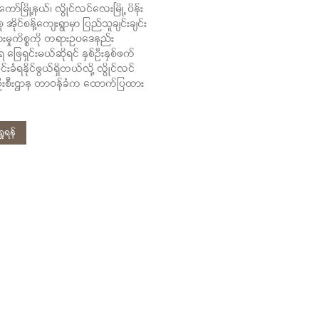
ာ်မြို့နယ်၊ လွိုင်လင်လေးမြို့ ပိန်း
ု အိုင်စန့်ကျေးရွာမှာ ပြည်သူချင်းချင်း
းမှုကိစ္စကို တရားဥပဒေနည်း
ဖြေရှင်းမယ်ဆိုရင် နှစ်ဦးနှစ်ဖက်
င်းခံရနိုင်ဖွယ်ရှိတယ်လို့ လွိုင်လင်
စီးဌာန တာဝန်ခံက ထောက်ပြထား
ုရန်