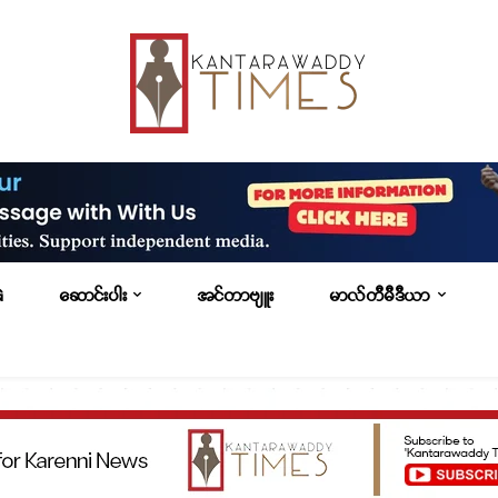
G
ဆောင်းပါး
အင်တာဗျူး
မာလ်တီမီဒီယာ