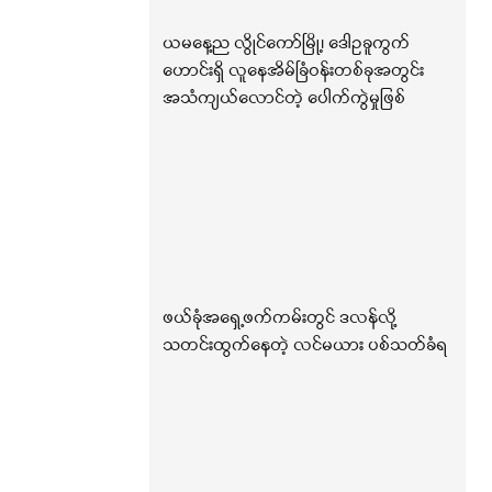
ယမနေ့ည လွိုင်ကော်မြို့၊ ဒေါဥခူကွက်
ဟောင်းရှိ လူနေအိမ်ခြံဝန်းတစ်ခုအတွင်း
အသံကျယ်လောင်တဲ့ ပေါက်ကွဲမှုဖြစ်
ဖယ်ခုံအရှေ့ဖက်ကမ်းတွင် ဒလန်လို့
သတင်းထွက်နေတဲ့ လင်မယား ပစ်သတ်ခံရ