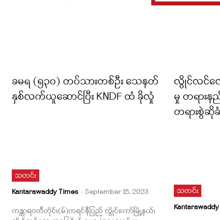
ခမရ (၅၃၀) တပ်သားတစ်ဦး သေနတ်
လွိုင်လင်လေ
နှစ်လက်ယူဆောင်ပြီး KNDF ထံ ခိုလှုံ
မှု တရားနည
တရားစွဲဆိုခံ
သတင်း
သတင်း
Kantarawaddy Times
-
September 15, 2023
Kantarawaddy
ကန္တာရဝတီတိုင်း(မ်)ကရင်နီပြည် လွိုင်ကော်မြို့နယ်၊