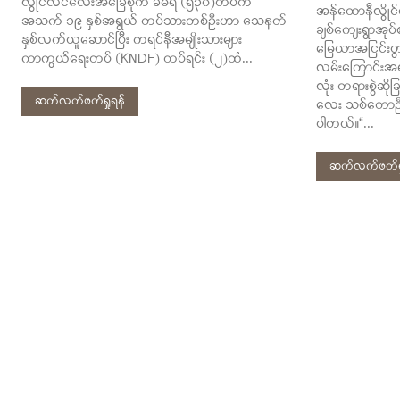
လွိုင်လင်လေးအခြေစိုက် ခမရ (၅၃၀)တပ်က
အန်ထောနီလွိုင်ကေ
အသက် ၁၉ နှစ်အရွယ် တပ်သားတစ်ဦးဟာ သေနတ်
ချစ်ကျေးရွာအုပ်စ
နှစ်လက်ယူဆောင်ပြီး ကရင်နီအမျိုးသားများ
မြေယာအငြင်းပွာ
ကာကွယ်ရေးတပ် (KNDF) တပ်ရင်း (၂)ထံ...
လမ်းကြောင်းအရ 
လုံး တရားစွဲဆိုခြ
ဆက်လက်ဖတ်ရှုရန်
လေး သစ်တောဦး
ပါတယ်။“...
ဆက်လက်ဖတ်ရှ