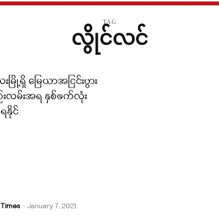
TAG
လွိုင်လင်
းမြို့ရှိ မြေယာအငြင်းပွား
်းလမ်းအရ နှစ်ဖက်လုံး
ရနိုင်
 Times
-
January 7, 2021