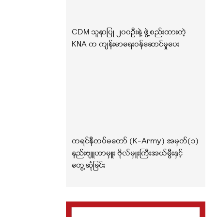
CDM သူနာပြု ၂၀၀ဦးနဲ့ ဖွဲ့စည်းထားတဲ့
KNA က ကျန်းမာရေးဝန်ဆောင်မှုပေး
ကရင်နီတပ်မတော် (K-Army) အမှတ်(၁)
နည်းဗျူဟာမှူး ဗိုလ်မှူးကြီးအယ်မွီးနှင့်
တွေ့ဆုံခြင်း