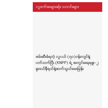
လူဖတ်အများဆုံး သတင်းများ
ဖမ်းဆီးခံရတဲ့ လူငယ် (၇၀)ဝန်းကျင်နဲ့
ပတ်သက်ပြီး (KNPP) ရဲ့ အတွင်းရေးမှူး-၂
ခူးဒယ်နီရယ်နဲ့ဆက်သွယ်မေးမြန်း