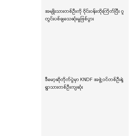
အမျိုးသားတစ်ဦးကို ဝိုင်းဝန်းထိုးကြိတ်ပြီး ဂူ
တွင်းပစ်ချသေဆုံးမှုဖြစ်ပွား
ဒီမော့ဆိုတိုက်ပွဲမှာ KNDF အဖွဲ့ဝင်တစ်ဦးနဲ့
ရွာသားတစ်ဦးကျဆုံး