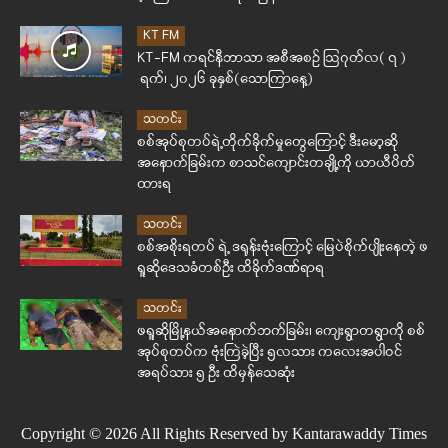
KT FM
KT-FM ကရင်နီဘာသာ အစီအစဉ် ဩဂုတ်လ( ၇ )
ရက်၊ ၂၀၂၆ ခုနှစ်(သောကြာနေ့)
သတင်း
စစ်အုပ်စုတပ်ရဲ့တိုက်ခိုက်မှုတွေကြောင့် ဒီးမော့ဆို
အနောက်ခြမ်းက စာသင်ကျောင်းတချို့ကို ယာယီပိတ်
ထားရ
သတင်း
စစ်အစိုးရတပ် ရဲ့ ဒရုန်းဗုံးကြောင့် မြေပဲစိုက်ပျိုးနေတဲ့ ဖ
ရူဆိုဒေသခံတစ်ဦး ထိခိုက်ဒဏ်ရာရ
သတင်း
ဖရူဆိုမြို့နယ်အနောက်ဘက်ခြမ်း၊ ကျေးရွာတရွာကို စစ်
အုပ်စုတပ်က ဗုံးကြဲခဲ့ပြီး ၅လသား ကလေးအပါဝင်
အရပ်သား ၅ ဦး ထိမှန်သေဆုံး
Copyright © 2026 All Rights Reserved by Kantarawaddy Times