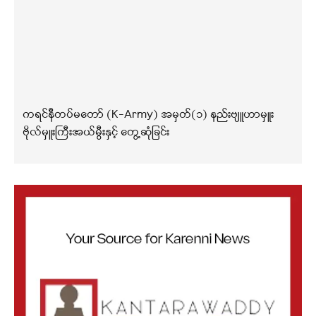
ကရင်နီတပ်မတော် (K-Army) အမှတ်(၁) နည်းဗျူဟာမှူး
ဗိုလ်မှူးကြီးအယ်မွီးနှင့် တွေ့ဆုံခြင်း