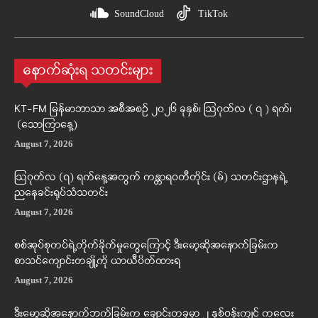
SoundCloud
TikTok
နောက်ဆုံးရ သတင်းများ
KT-FM မြန်မာဘာသာ အစီအစဉ် ၂၀၂၆ ခုနှစ်၊ ဩဂုတ်လ ( ၇ ) ရက်၊
(သောကြာနေ့)
August 7, 2026
ဩဂုတ်လ (၇) ရက်နေ့အတွက် ကန္တာရဝတီတိုင်း (မ်) သတင်းဌာနရဲ့
ညနေခင်းရုပ်သံသတင်း
August 7, 2026
စစ်အုပ်စုတပ်ရဲ့တိုက်ခိုက်မှုတွေကြောင့် ဒီးမော့ဆိုအနောက်ခြမ်းက
စာသင်ကျောင်းတချို့ကို ယာယီပိတ်ထားရ
August 7, 2026
ဒီးမော့ဆိုအနောက်ဘက်ခြမ်းက ချောင်းတခုမှာ ၂ နှစ်ဝန်းကျင် ကလေး