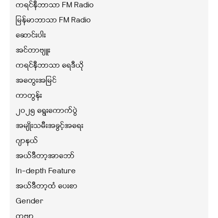
ကရင်နီဘာသာ FM Radio
မြန်မာဘာသာ FM Radio
ဆောင်းပါး
အင်တာဗျူး
ကရင်နီဘာသာ ရေဒီယို
အတွေးအမြင်
ကာတွန်း
၂၀၂၅ ရွေးကောက်ပွဲ
အမျိုးသမီးအခွင့်အရေး
ဂျာနယ်
အယ်ဒီတာ့အာဘော်
In-depth Feature
အယ်ဒီတာ့ထံ ပေးစာ
Gender
ကဗျာ