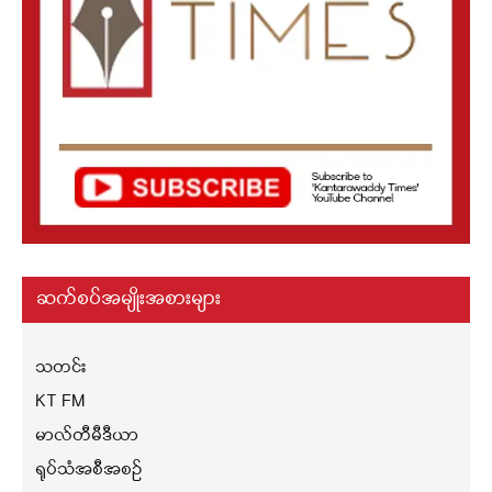
ဆက်စပ်အမျိုးအစားများ
သတင်း
KT FM
မာလ်တီမီဒီယာ
ရုပ်သံအစီအစဉ်