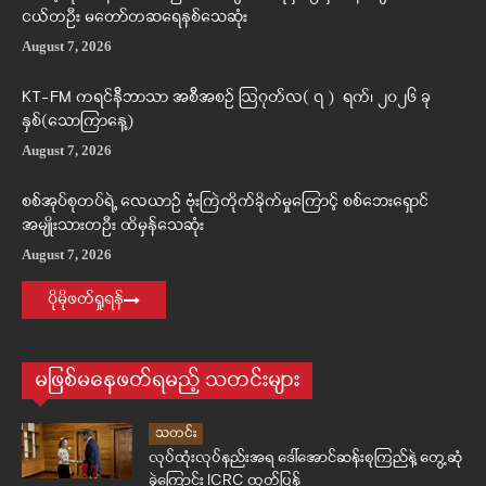
ငယ်တဦး မတော်တဆရေနစ်သေဆုံး
August 7, 2026
KT-FM ကရင်နီဘာသာ အစီအစဉ် ဩဂုတ်လ( ၇ ) ရက်၊ ၂၀၂၆ ခု
နှစ်(သောကြာနေ့)
August 7, 2026
စစ်အုပ်စုတပ်ရဲ့ လေယာဉ် ဗုံးကြဲတိုက်ခိုက်မှုကြောင့် စစ်ဘေးရှောင်
အမျိုးသားတဦး ထိမှန်သေဆုံး
August 7, 2026
ပိုမိုဖတ်ရှုရန်
မဖြစ်မနေဖတ်ရမည့် သတင်းများ
သတင်း
လုပ်ထုံးလုပ်နည်းအရ ဒေါ်အောင်ဆန်းစုကြည်နဲ့ တွေ့ဆုံ
ခဲ့ကြောင်း ICRC ထုတ်ပြန်