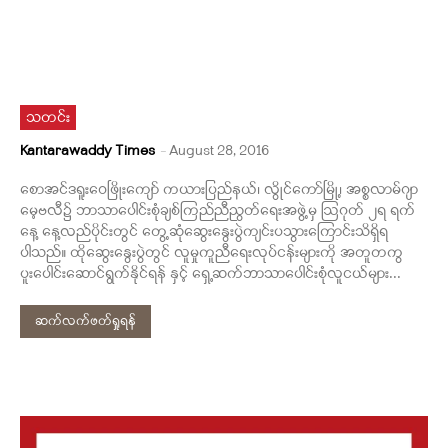
သတင်း
Kantarawaddy Times
-
August 28, 2016
စောအင်ဒရူးဝေဖြိုးကျော် ကယားပြည်နယ်၊ လွိုင်ကော်မြို့၊ အစ္စလာမ်ဂျာ
မေ့ဗလီ၌ ဘာသာပေါင်းစုံချစ်ကြည်ညီညွတ်ရေးအဖွဲ့မှ ဩဂုတ် ၂ရ ရက်
နေ့ နေ့လည်ပိုင်းတွင် တွေ့ဆုံဆွေးနွေးပွဲကျင်းပသွားကြောင်းသိရှိရ
ပါသည်။ ထိုဆွေးနွေးပွဲတွင် လူမှုကူညီရေးလုပ်ငန်းများကို အတူတကွ
ပူးပေါင်းဆောင်ရွက်နိုင်ရန် နှင့် ရှေ့ဆက်ဘာသာပေါင်းစုံလူငယ်များ...
ဆက်လက်ဖတ်ရှုရန်