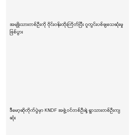
အမျိုးသားတစ်ဦးကို ဝိုင်းဝန်းထိုးကြိတ်ပြီး ဂူတွင်းပစ်ချသေဆုံးမှု
ဖြစ်ပွား
ဒီမော့ဆိုတိုက်ပွဲမှာ KNDF အဖွဲ့ဝင်တစ်ဦးနဲ့ ရွာသားတစ်ဦးကျ
ဆုံး