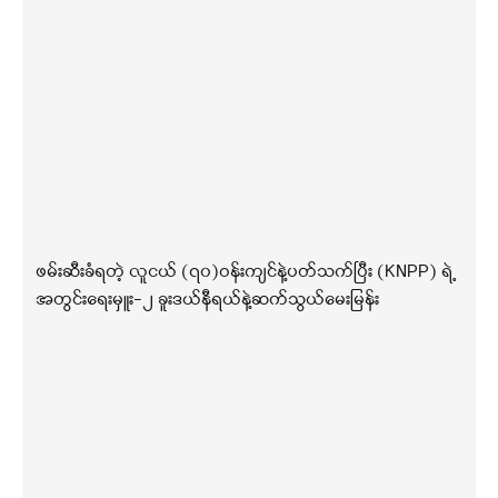
ဖမ်းဆီးခံရတဲ့ လူငယ် (၇၀)ဝန်းကျင်နဲ့ပတ်သက်ပြီး (KNPP) ရဲ့
အတွင်းရေးမှူး-၂ ခူးဒယ်နီရယ်နဲ့ဆက်သွယ်မေးမြန်း