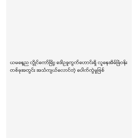
ယမနေ့ည လွိုင်ကော်မြို့၊ ဒေါဥခူကွက်ဟောင်းရှိ လူနေအိမ်ခြံဝန်း
တစ်ခုအတွင်း အသံကျယ်လောင်တဲ့ ပေါက်ကွဲမှုဖြစ်