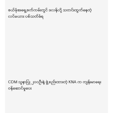
ဖယ်ခုံအရှေ့ဖက်ကမ်းတွင် ဒလန်လို့ သတင်းထွက်နေတဲ့
လင်မယား ပစ်သတ်ခံရ
CDM သူနာပြု ၂၀၀ဦးနဲ့ ဖွဲ့စည်းထားတဲ့ KNA က ကျန်းမာရေး
ဝန်ဆောင်မှုပေး