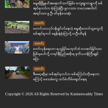
ဖရူဆိုမြို့နယ်အနောက်ဘက်ခြမ်း၊ ကျေးရွာတရွာကို စစ်
အုပ်စုတပ်က ဗုံးကြဲခဲ့ပြီး ၅လသား ကလေးအပါဝင်
အရပ်သား ၅ ဦး ထိမှန်သေဆုံး
သတင်း
တောင်ယာလုပ်ငန်းခွင်ဝင်နေတဲ့ ဖရူဆိုတောင်သူတွေကို
စစ်အုပ်စုတပ် ဒရုန်းနဲ့ဗုံးကြဲလို့ တဦးထိမှန်
သတင်း
တော်လှန်ရေးဟာ ရယူခြင်းမဟုတ်ဘဲ ပေးဆပ်ခြင်းသာ
ဖြစ်ရမယ်လို့ ကရင်နီပြည်အစိုးရ ဒုတိယဝန်ကြီးချုပ်
ပြော
သတင်း
ဒီးမော့ဆိုမှာ စစ်အုပ်စုတပ်က စစ်ကြောင်းထိုးနေတာ
ကြောင့် ဒေသခံတွေ ထပ်မံတိမ်းရှောင်နေရ
Copyright © 2026 All Rights Reserved by Kantarawaddy Times