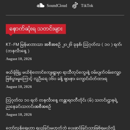
SoundCloud
TikTok
နောက်ဆုံးရ သတင်းများ
KT-FM မြန်မာဘာသာ အစီအစဉ် ၂၀၂၆ ခုနှစ်၊ ဩဂုတ်လ ( ၁၀ ) ရက်၊
(တနင်္လာနေ့ )
August 10, 2026
ဖယ်ခုံမြို့၊ မယ်စုံတောင်ကျေးရွာမှာ ရာသီတုပ်ကွေးနဲ့ ဝမ်းပျက်ဝမ်းလျှော
ဖြစ်ပွားမှုကြောင့် လူဦးရေ ၁၆၀ ခန့် ဖျားနာ၊ ကျောင်းပိတ်ထားရ
August 10, 2026
ဩဂုတ်လ ၁၀ ရက် တနင်္လာနေ့ ကန္တာရဝတီတိုင်း (မ်) သတင်းဌာနရဲ့
ညနေခင်းသတင်းအစီအစဉ်
August 10, 2026
တော်လှန်ရေးဟာ ရယူခြင်းမဟုတ်ဘဲ ပေးဆပ်ခြင်းသာဖြစ်ရမယ်လို့