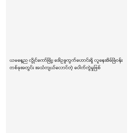
ယမနေ့ည လွိုင်ကော်မြို့၊ ဒေါဥခူကွက်ဟောင်းရှိ လူနေအိမ်ခြံဝန်း
တစ်ခုအတွင်း အသံကျယ်လောင်တဲ့ ပေါက်ကွဲမှုဖြစ်