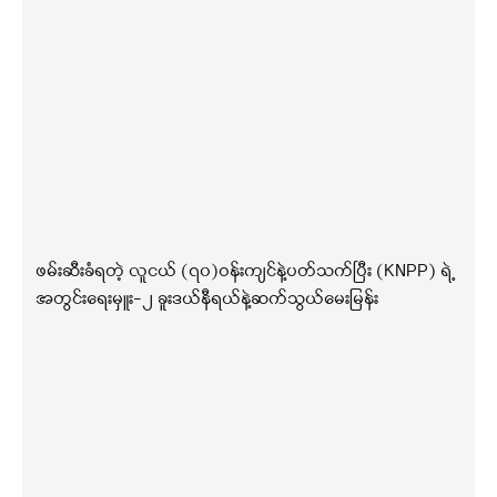
ဖမ်းဆီးခံရတဲ့ လူငယ် (၇၀)ဝန်းကျင်နဲ့ပတ်သက်ပြီး (KNPP) ရဲ့
အတွင်းရေးမှူး-၂ ခူးဒယ်နီရယ်နဲ့ဆက်သွယ်မေးမြန်း