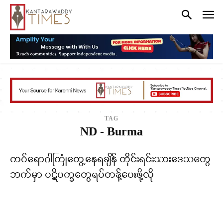
TAG
ND - Burma
ကပ်ရောဂါကြုံတွေ့နေရချိန် တိုင်းရင်းသားဒေသတွေ
ဘက်မှာ ပဋိပက္ခတွေရပ်တန့်ပေးဖို့လို