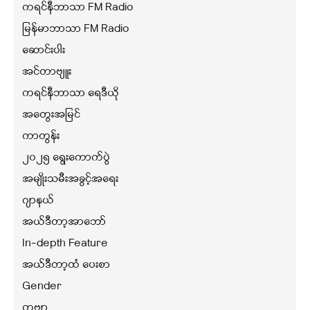
ကရင်နီဘာသာ FM Radio
မြန်မာဘာသာ FM Radio
ဆောင်းပါး
အင်တာဗျူး
ကရင်နီဘာသာ ရေဒီယို
အတွေးအမြင်
ကာတွန်း
၂၀၂၅ ရွေးကောက်ပွဲ
အမျိုးသမီးအခွင့်အရေး
ဂျာနယ်
အယ်ဒီတာ့အာဘော်
In-depth Feature
အယ်ဒီတာ့ထံ ပေးစာ
Gender
ကဗျာ