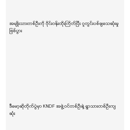
အမျိုးသားတစ်ဦးကို ဝိုင်းဝန်းထိုးကြိတ်ပြီး ဂူတွင်းပစ်ချသေဆုံးမှု
ဖြစ်ပွား
ဒီမော့ဆိုတိုက်ပွဲမှာ KNDF အဖွဲ့ဝင်တစ်ဦးနဲ့ ရွာသားတစ်ဦးကျ
ဆုံး