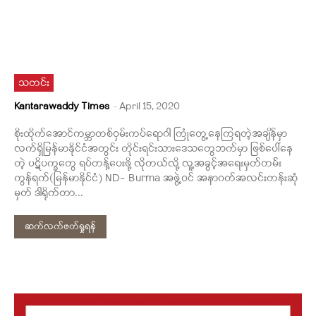
သတင်း
Kantarawaddy Times
-
April 15, 2020
စိုးထိုက်အောင်ကမ္ဘာတစ်ဝှမ်းကပ်ရောဂါ ကြုံတွေ့နေကြရတဲ့အချိန်မှာ
လက်ရှိမြန်မာနိုင်ငံအတွင်း တိုင်းရင်းသားဒေသတွေဘက်မှာ ဖြစ်ပေါ်နေ
တဲ့ ပဋိပက္ခတွေ ရပ်တန့်ပေးဖို့ လိုတယ်လို့ လူ့အခွင့်အရေးမှတ်တမ််း
ကွန်ရက်(မြန်မာနိုင်ငံ) ND- Burma အဖွဲ့ဝင် အနာဂတ်အလင်းတန်းဆုံ
မှတ် ဒါရိုက်တာ...
ဆက်လက်ဖတ်ရှုရန်