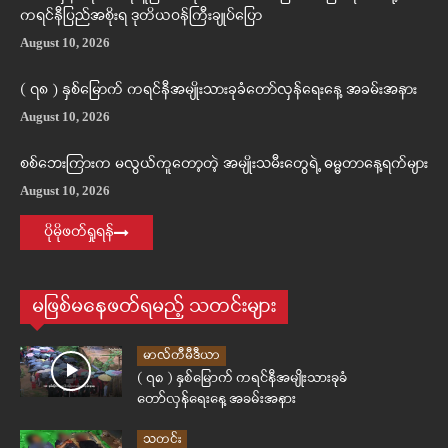
ကရင်နီပြည်အစိုးရ ဒုတိယဝန်ကြီးချုပ်ပြော
August 10, 2026
( ၇၈ ) နှစ်မြောက် ကရင်နီအမျိုးသားခုခံတော်လှန်ရေးနေ့ အခမ်းအနား
August 10, 2026
စစ်ဘေးကြားက မလွယ်ကူတော့တဲ့ အမျိုးသမီးတွေရဲ့ ဓမ္မတာနေ့ရက်များ
August 10, 2026
ပိုမိုဖတ်ရှုရန်
မဖြစ်မနေဖတ်ရမည့် သတင်းများ
မာလ်တီမီဒီယာ
( ၇၈ ) နှစ်မြောက် ကရင်နီအမျိုးသားခုခံ
တော်လှန်ရေးနေ့ အခမ်းအနား
သတင်း