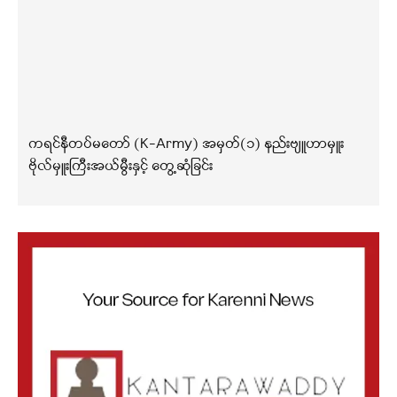
ကရင်နီတပ်မတော် (K-Army) အမှတ်(၁) နည်းဗျူဟာမှူး
ဗိုလ်မှူးကြီးအယ်မွီးနှင့် တွေ့ဆုံခြင်း