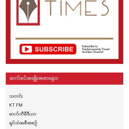
ဆက်စပ်အမျိုးအစားများ
သတင်း
KT FM
မာလ်တီမီဒီယာ
ရုပ်သံအစီအစဉ်