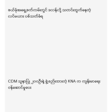
ဖယ်ခုံအရှေ့ဖက်ကမ်းတွင် ဒလန်လို့ သတင်းထွက်နေတဲ့
လင်မယား ပစ်သတ်ခံရ
CDM သူနာပြု ၂၀၀ဦးနဲ့ ဖွဲ့စည်းထားတဲ့ KNA က ကျန်းမာရေး
ဝန်ဆောင်မှုပေး