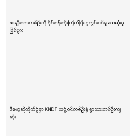
အမျိုးသားတစ်ဦးကို ဝိုင်းဝန်းထိုးကြိတ်ပြီး ဂူတွင်းပစ်ချသေဆုံးမှု
ဖြစ်ပွား
ဒီမော့ဆိုတိုက်ပွဲမှာ KNDF အဖွဲ့ဝင်တစ်ဦးနဲ့ ရွာသားတစ်ဦးကျ
ဆုံး