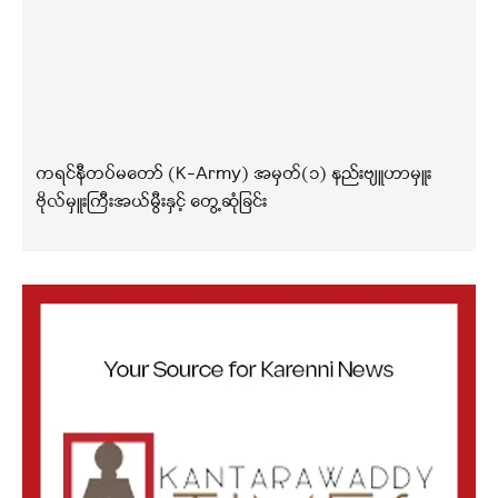
ကရင်နီတပ်မတော် (K-Army) အမှတ်(၁) နည်းဗျူဟာမှူး
ဗိုလ်မှူးကြီးအယ်မွီးနှင့် တွေ့ဆုံခြင်း