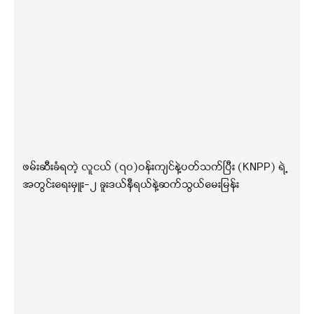
ဖမ်းဆီးခံရတဲ့ လူငယ် (၇၀)ဝန်းကျင်နဲ့ပတ်သက်ပြီး (KNPP) ရဲ့
အတွင်းရေးမှူး-၂ ခူးဒယ်နီရယ်နဲ့ဆက်သွယ်မေးမြန်း