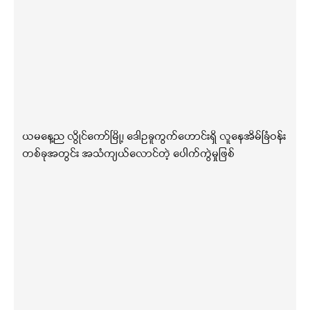
ယမနေ့ည လွိုင်ကော်မြို့၊ ဒေါဥခူကွက်ဟောင်းရှိ လူနေအိမ်ခြံဝန်း
တစ်ခုအတွင်း အသံကျယ်လောင်တဲ့ ပေါက်ကွဲမှုဖြစ်