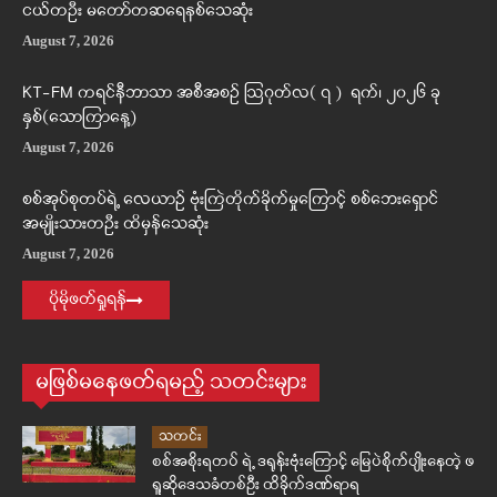
ငယ်တဦး မတော်တဆရေနစ်သေဆုံး
August 7, 2026
KT-FM ကရင်နီဘာသာ အစီအစဉ် ဩဂုတ်လ( ၇ ) ရက်၊ ၂၀၂၆ ခု
နှစ်(သောကြာနေ့)
August 7, 2026
စစ်အုပ်စုတပ်ရဲ့ လေယာဉ် ဗုံးကြဲတိုက်ခိုက်မှုကြောင့် စစ်ဘေးရှောင်
အမျိုးသားတဦး ထိမှန်သေဆုံး
August 7, 2026
ပိုမိုဖတ်ရှုရန်
မဖြစ်မနေဖတ်ရမည့် သတင်းများ
သတင်း
စစ်အစိုးရတပ် ရဲ့ ဒရုန်းဗုံးကြောင့် မြေပဲစိုက်ပျိုးနေတဲ့ ဖ
ရူဆိုဒေသခံတစ်ဦး ထိခိုက်ဒဏ်ရာရ