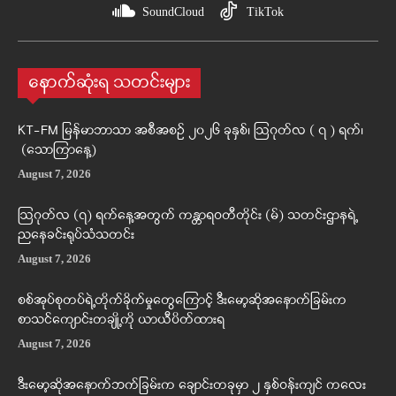
SoundCloud
TikTok
နောက်ဆုံးရ သတင်းများ
KT-FM မြန်မာဘာသာ အစီအစဉ် ၂၀၂၆ ခုနှစ်၊ ဩဂုတ်လ ( ၇ ) ရက်၊
(သောကြာနေ့)
August 7, 2026
ဩဂုတ်လ (၇) ရက်နေ့အတွက် ကန္တာရဝတီတိုင်း (မ်) သတင်းဌာနရဲ့
ညနေခင်းရုပ်သံသတင်း
August 7, 2026
စစ်အုပ်စုတပ်ရဲ့တိုက်ခိုက်မှုတွေကြောင့် ဒီးမော့ဆိုအနောက်ခြမ်းက
စာသင်ကျောင်းတချို့ကို ယာယီပိတ်ထားရ
August 7, 2026
ဒီးမော့ဆိုအနောက်ဘက်ခြမ်းက ချောင်းတခုမှာ ၂ နှစ်ဝန်းကျင် ကလေး