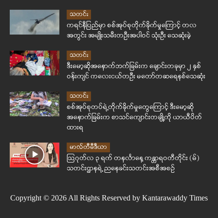
သတင်း
ကရင်နီပြည်မှာ စစ်အုပ်စုတိုက်ခိုက်မှုကြောင့် တလ
အတွင်း အမျိုးသမီးတဦးအပါဝင် သုံးဦး သေဆုံးခဲ့
သတင်း
ဒီးမော့ဆိုအနောက်ဘက်ခြမ်းက ချောင်းတခုမှာ ၂ နှစ်
ဝန်းကျင် ကလေးငယ်တဦး မတော်တဆရေနစ်သေဆုံး
သတင်း
စစ်အုပ်စုတပ်ရဲ့တိုက်ခိုက်မှုတွေကြောင့် ဒီးမော့ဆို
အနောက်ခြမ်းက စာသင်ကျောင်းတချို့ကို ယာယီပိတ်
ထားရ
မာလ်တီမီဒီယာ
ဩဂုတ်လ ၃ ရက် တနင်္လာနေ့ ကန္တာရဝတီတိုင်း (မ်)
သတင်းဌာနရဲ့ ညနေခင်းသတင်းအစီအစဉ်
Copyright © 2026 All Rights Reserved by Kantarawaddy Times