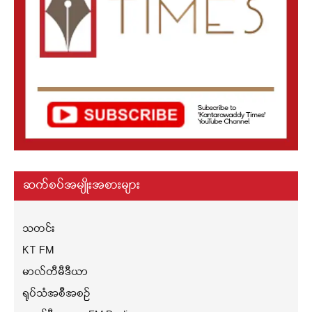
ဆက်စပ်အမျိုးအစားများ
သတင်း
KT FM
မာလ်တီမီဒီယာ
ရုပ်သံအစီအစဉ်