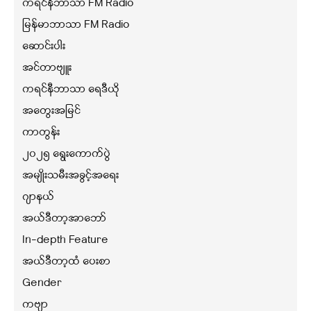
ကရင်နီဘာသာ FM Radio
မြန်မာဘာသာ FM Radio
ဆောင်းပါး
အင်တာဗျူး
ကရင်နီဘာသာ ရေဒီယို
အတွေးအမြင်
ကာတွန်း
၂၀၂၅ ရွေးကောက်ပွဲ
အမျိုးသမီးအခွင့်အရေး
ဂျာနယ်
အယ်ဒီတာ့အာဘော်
In-depth Feature
အယ်ဒီတာ့ထံ ပေးစာ
Gender
ကဗျာ