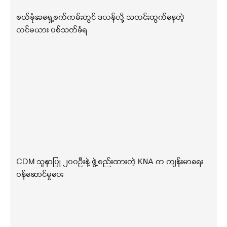
ဖယ်ခုံအရှေ့ဖက်ကမ်းတွင် ဒလန်လို့ သတင်းထွက်နေတဲ့
လင်မယား ပစ်သတ်ခံရ
CDM သူနာပြု ၂၀၀ဦးနဲ့ ဖွဲ့စည်းထားတဲ့ KNA က ကျန်းမာရေး
ဝန်ဆောင်မှုပေး