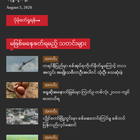
August 5, 2026
ပိုမိုဖတ်ရှုရန်
မဖြစ်မနေဖတ်ရမည့် သတင်းများ
သတင်း
ကရင်နီပြည်မှာ စစ်အုပ်စုတိုက်ခိုက်မှုကြောင့် တလ
အတွင်း အမျိုးသမီးတဦးအပါဝင် သုံးဦး သေဆုံးခဲ့
သတင်း
ဖရူဆိုအနောက်ခြမ်းမှာ ကြက်ဥ တစ်လုံး ၂၀၀၀ ကျပ်
ပေးဝယ်ရ
သတင်း
လွိုင်ကော်မြို့တွင်းမှာ စစ်ဆေးတင်းကြပ်မှု စစ်တပ်
ပြန်လည်လုပ်ဆောင်
သတင်း