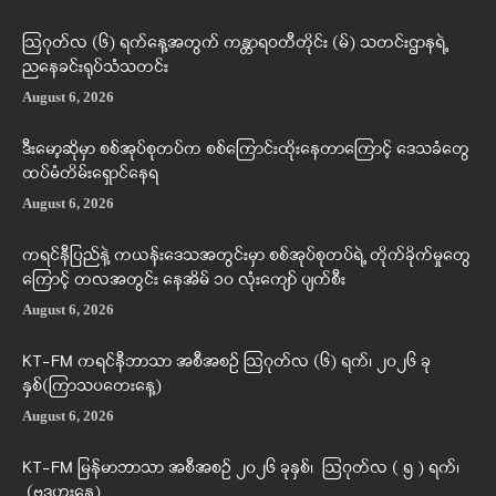
ဩဂုတ်လ (၆) ရက်နေ့အတွက် ကန္တာရဝတီတိုင်း (မ်) သတင်းဌာနရဲ့
ညနေခင်းရုပ်သံသတင်း
August 6, 2026
ဒီးမော့ဆိုမှာ စစ်အုပ်စုတပ်က စစ်ကြောင်းထိုးနေတာကြောင့် ဒေသခံတွေ
ထပ်မံတိမ်းရှောင်နေရ
August 6, 2026
ကရင်နီပြည်နဲ့ ကယန်းဒေသအတွင်းမှာ စစ်အုပ်စုတပ်ရဲ့ တိုက်ခိုက်မှုတွေ
ကြောင့် တလအတွင်း နေအိမ် ၁၀ လုံးကျော် ပျက်စီး
August 6, 2026
KT-FM ကရင်နီဘာသာ အစီအစဉ် ဩဂုတ်လ (၆) ရက်၊ ၂၀၂၆ ခု
နှစ်(ကြာသပတေးနေ့)
August 6, 2026
KT-FM မြန်မာဘာသာ အစီအစဉ် ၂၀၂၆ ခုနှစ်၊ ဩဂုတ်လ ( ၅ ) ရက်၊
(ဗုဒ္ဓဟူးနေ့)