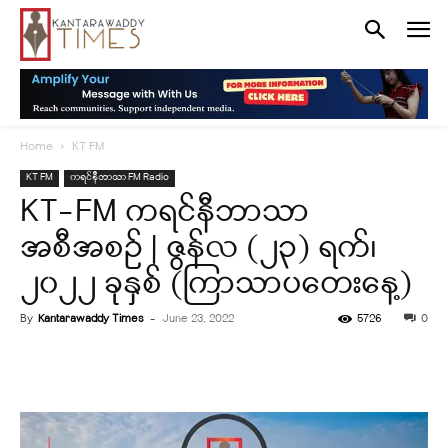
Home
KT FM
KT FM
ကရင်နီဘာသာ FM Radio
KT-FM ကရင်နီဘာသာ
အစီအစဉ် | ဇွန်လ (၂၃) ရက်၊
၂၀၂၂ ခုနှစ် (ကြာသာပတေးနေ့)
By
Kantarawaddy Times
-
June 23, 2022
5726
0