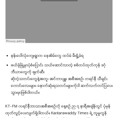
နန်းပေါ်လုံကျေးရွာက နေအိမ်တွေ ထပ်မံ မီးရှို့ခံရ
ဖယ်ခုံမြို့မှာပုံစံပြောင်း သယ်ဆောင်လာတဲ့ စစ်တပ်ထုတ်ကုန် ဒဂုံ
ဘီယာတွေကို ဖျက်ဆီး
ဆိုတဲ့သတင်းတွေနဲ့အတူ၊ အင်တာပျူး အစီအစဉ်၊ ကရင်နီ သီချင်း
ကောင်းလေးများ၊ နောက်ဆုံးရသတင်းများကိုပါ ဆက်လက်တင်ပြပေး
သွားမှာဖြစ်ပါတယ်။
KT-FM ကရင်နီဘာသာအစီအစဉ်ကို နေ့စဉ် ည ၇ နာရီအချိန်တွင် ပုံမှန်
ထုတ်လွင့်ပေးလျက်ရှိပါတယ်။ Kantarawaddy Times ရဲ့ လူမှုကွန်