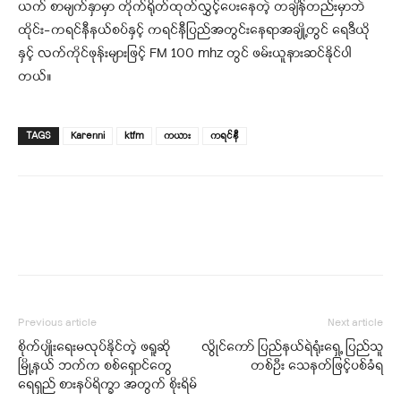
ယက် စာမျက်နှာမှာ တိုက်ရိုတ်ထုတ်လွှင့်ပေးနေတဲ့ တချိန်တည်းမှာဘဲ
ထိုင်း-ကရင်နီနယ်စပ်နှင့် ကရင်နီပြည်အတွင်းနေရာအချို့တွင် ရေဒီယို
နှင့် လက်ကိုင်ဖုန်းများဖြင့် FM 100 mhz တွင် ဖမ်းယူနားဆင်နိုင်ပါ
တယ်။
TAGS
Karenni
ktfm
ကယား
ကရင်နီ
Previous article
Next article
စိုက်ပျိုးရေးမလုပ်နိုင်တဲ့ ဖရူဆို
လွိုင်ကော် ပြည်နယ်ရဲရုံးရှေ့ ပြည်သူ
မြို့နယ် ဘက်က စစ်ရှောင်တွေ
တစ်ဦး သေနတ်ဖြင့်ပစ်ခံရ
ရေရှည် စားနပ်ရိက္ခာ အတွက် စိုးရိမ်