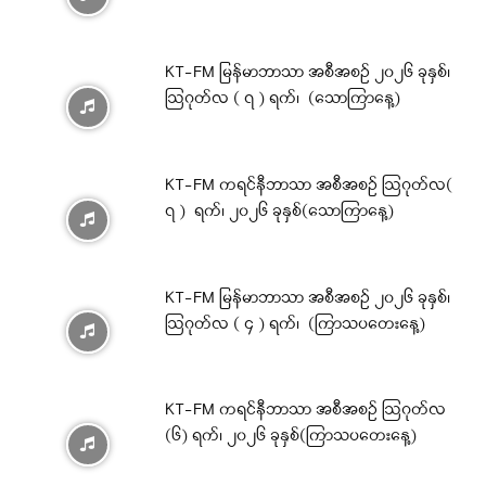
KT-FM မြန်မာဘာသာ အစီအစဉ် ၂၀၂၆ ခုနှစ်၊
ဩဂုတ်လ ( ၇ ) ရက်၊ (သောကြာနေ့)
KT-FM ကရင်နီဘာသာ အစီအစဉ် ဩဂုတ်လ(
၇ ) ရက်၊ ၂၀၂၆ ခုနှစ်(သောကြာနေ့)
KT-FM မြန်မာဘာသာ အစီအစဉ် ၂၀၂၆ ခုနှစ်၊
ဩဂုတ်လ ( ၄ ) ရက်၊ (ကြာသပတေးနေ့)
KT-FM ကရင်နီဘာသာ အစီအစဉ် ဩဂုတ်လ
(၆) ရက်၊ ၂၀၂၆ ခုနှစ်(ကြာသပတေးနေ့)