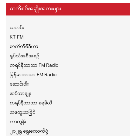
ဆက်စပ်အမျိုးအစားများ
သတင်း
KT FM
မာလ်တီမီဒီယာ
ရုပ်သံအစီအစဉ်
ကရင်နီဘာသာ FM Radio
မြန်မာဘာသာ FM Radio
ဆောင်းပါး
အင်တာဗျူး
ကရင်နီဘာသာ ရေဒီယို
အတွေးအမြင်
ကာတွန်း
၂၀၂၅ ရွေးကောက်ပွဲ