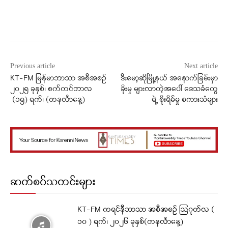
Facebook
X
WhatsApp
Previous article
Next article
KT-FM မြန်မာဘာသာ အစီအစဉ်
ဒီးမော့ဆိုမြို့နယ် အနောက်ခြမ်းမှာ
၂၀၂၅ ခုနှစ်၊ စက်တင်ဘာလ
ခိုးမှု များလာတဲ့အပေါ် ဒေသခံတွေ
(၁၅) ရက်၊ (တနင်္လာနေ့)
ရဲ့ စိုးရိမ်မှု စကားသံများ
ဆက်စပ်သတင်းများ
KT-FM ကရင်နီဘာသာ အစီအစဉ် ဩဂုတ်လ (
၁၀ ) ရက်၊ ၂၀၂၆ ခုနှစ်(တနင်္လာနေ့)