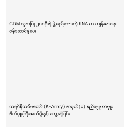
CDM သူနာပြု ၂၀၀ဦးနဲ့ ဖွဲ့စည်းထားတဲ့ KNA က ကျန်းမာရေး
ဝန်ဆောင်မှုပေး
ကရင်နီတပ်မတော် (K-Army) အမှတ်(၁) နည်းဗျူဟာမှူး
ဗိုလ်မှူးကြီးအယ်မွီးနှင့် တွေ့ဆုံခြင်း