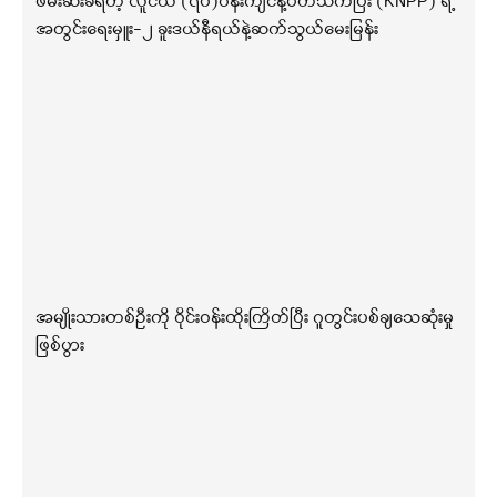
ဖမ်းဆီးခံရတဲ့ လူငယ် (၇၀)ဝန်းကျင်နဲ့ပတ်သက်ပြီး (KNPP) ရဲ့
အတွင်းရေးမှူး-၂ ခူးဒယ်နီရယ်နဲ့ဆက်သွယ်မေးမြန်း
အမျိုးသားတစ်ဦးကို ဝိုင်းဝန်းထိုးကြိတ်ပြီး ဂူတွင်းပစ်ချသေဆုံးမှု
ဖြစ်ပွား