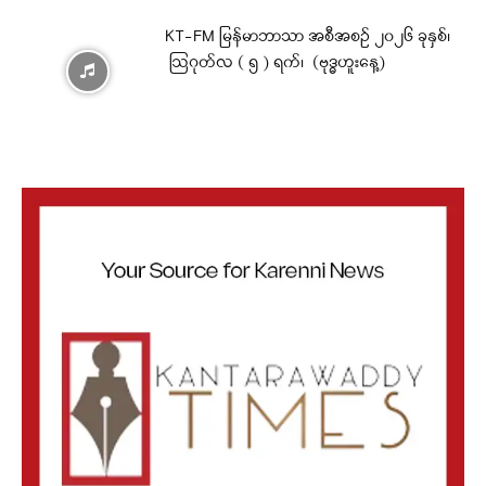
KT-FM မြန်မာဘာသာ အစီအစဉ် ၂၀၂၆ ခုနှစ်၊
ဩဂုတ်လ ( ၅ ) ရက်၊ (ဗုဒ္ဓဟူးနေ့)