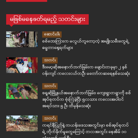
မဖြစ်မနေဖတ်ရမည့် သတင်းများ
ဆောင်းပါး
စစ်ဘေးကြားက မလွယ်ကူတော့တဲ့ အမျိုးသမီးတွေရဲ့
ဓမ္မတာနေ့ရက်များ
သတင်း
ဒီးမော့ဆိုအနောက်ဘက်ခြမ်းက ချောင်းတခုမှာ ၂ နှစ်
ဝန်းကျင် ကလေးငယ်တဦး မတော်တဆရေနစ်သေဆုံး
သတင်း
ဖရူဆိုမြို့နယ်အနောက်ဘက်ခြမ်း၊ ကျေးရွာတရွာကို စစ်
အုပ်စုတပ်က ဗုံးကြဲခဲ့ပြီး ၅လသား ကလေးအပါဝင်
အရပ်သား ၅ ဦး ထိမှန်သေဆုံး
သတင်း
ကရင်နီပြည်နဲ့ ကယန်းဒေသအတွင်းမှာ စစ်အုပ်စုတပ်
ရဲ့ တိုက်ခိုက်မှုတွေကြောင့် တလအတွင်း နေအိမ် ၁၀