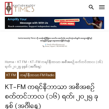
Home
KT FM
KT-FM ကရင်နီဘာသာ အစီအစဉ် စက်တင်ဘာလ (၁၆)
ရက်၊ ၂၀၂၅ ခုနှစ် (အင်္ဂါနေ့)
KT FM
ကရင်နီဘာသာ FM Radio
KT-FM ကရင်နီဘာသာ အစီအစဉ်
စက်တင်ဘာလ (၁၆) ရက်၊ ၂၀၂၅ ခု
နှစ် (အင်္ဂါနေ့)