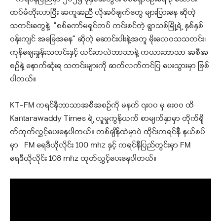
ထပ်မံတိုးလာပြီး အကူအညီ လိုအပ်ချက်တွေ များပြားနေ ဆိုတဲ့
သတင်းတွေနဲ့ “စစ်ကော်မရှင်တပ် ကင်းစင်တဲ့ ရွာသစ်မြို့ရဲ့ နှစ်နှစ်
ဝန်းကျင် အခြေအနေ“ ဆိုတဲ့ ဆောင်းပါးနဲ့အတူ မိုးလေဝသသတင်း၊
ကုန်စျေးနှုန်းသတင်းနှင့် ယင်းတလဲဘာသာနဲ့ ကယားဘာသာ အစီအ
စဥ်နဲ့ နောက်ဆုံးရ သတင်းများကို ဆက်လက်တင်ပြ ပေးသွားမှာ ဖြစ်
ပါတယ်။
KT-FM ကရင်နီဘာသာအစီအစဉ်ကို မနက် ၇း၀၀ မှ ၈းဝဝ ထိ
Kantarawaddy Times ရဲ့ လူမှုကွန်ယက် စာမျက်နှာမှာ တိုက်ရို
တ်ထုတ်လွှင့်ပေးနေပါတယ်။ တစ်ချိန်ထဲမှာပဲ ထိုင်းကရင်နီ နယ်စပ်
မှာ FM ရေဒီယိုလိုင်း 100 mhz နှင့် ကရင်နီပြည်တွင်းမှာ FM
ရေဒီယိုလိုင်း 108 mhz ထုတ်လွှင့်ပေးနေပါတယ်။