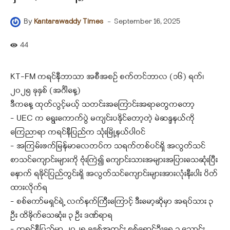
-
September 16, 2025
By
Kantarawaddy Times
44
KT-FM ကရင်နီဘာသာ အစီအစဉ် စက်တင်ဘာလ (၁၆) ရက်၊
၂၀၂၅ ခုနှစ် (အင်္ဂါနေ့)
ဒီကနေ့ ထုတ်လွင့်မယ့် သတင်းအကြောင်းအရာတွေကတော့
– UEC က ရွေးကောက်ပွဲ မကျင်းပနိုင်တော့တဲ့ မဲဆန္ဒနယ်ကို
ကြေညာရာ ကရင်နီပြည်က သုံးမြို့နယ်ပါဝင်
– အကြမ်းဖက်မြန်မာလေတပ်က သရက်တစ်ပင်ရှိ အလွတ်သင်
စာသင်ကျောင်းများကို ဗုံးကြဲ၍ ကျောင်းသားအများအပြားသေဆုံးပြီး
နောက် ရခိုင်ပြည်တွင်းရှိ အလွတ်သင်ကျောင်းများအားလုံးနီးပါး ပိတ်
ထားလိုက်ရ
– စစ်ကော်မရှင်ရဲ့ လက်နက်ကြီးကြောင့် ဒီးမော့ဆိုမှာ အရပ်သား ၃
ဦး ထိခိုက်သေဆုံး၊ ၃ ဦး ဒဏ်ရာရ
– ကရင်နီပြည်မှာ ၂၀၂၅ ခုနှစ်အတွင်း စစ်ရှောင်ဦးရေ ၃ သောင်း