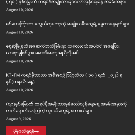
( ၇၈ ) နှစ်မြောက် ကရင်နီအမျိုးသားခုခံတော်လှန်ရေးနေ့ အခမ်းအနား
August 10, 2026
စစ်ဘေးကြားက မလွယ်ကူတော့တဲ့ အမျိုးသမီးတွေရဲ့ ဓမ္မတာနေ့ရက်များ
August 10, 2026
ဖရူဆိုမြို့နယ်အနောက်ဘက်ခြမ်းမှာ ကလေးငယ်အပါဝင် အရေပြား
ယားနာမှုဖြစ်ပွား၊ ဆေးဝါးအကူအညီလိုအပ်
August 10, 2026
KT-FM ကရင်နီဘာသာ အစီအစဉ် ဩဂုတ်လ ( ၁၀ ) ရက်၊ ၂၀၂၆ ခု
နှစ်(တနင်္လာနေ့)
August 10, 2026
(၇၈)နှစ်မြောက် ကရင်နီအမျိုးသားခုခံတော်လှန်ရေးနေ့ အခမ်းအနားကို
တက်ရောက်လာကြတဲ့ လူငယ်တွေရဲ့ စကားသံများ
August 9, 2026
ပိုမိုဖတ်ရှုရန်