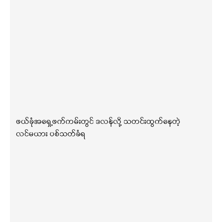
ဖယ်ခုံအရှေ့ဖက်ကမ်းတွင် ဒလန်လို့ သတင်းထွက်နေတဲ့
လင်မယား ပစ်သတ်ခံရ