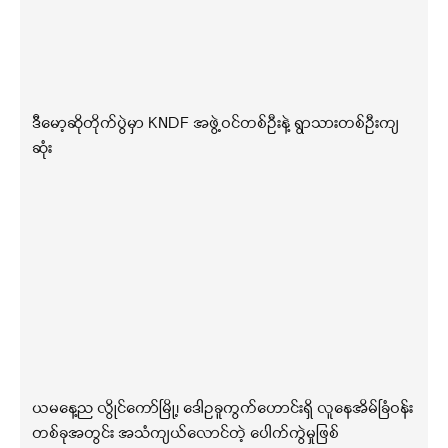
ဒီမော့ဆိုတိုက်ပွဲမှာ KNDF အဖွဲ့ဝင်တစ်ဦးနဲ့ ရွာသားတစ်ဦးကျ
ဆုံး
ယမနေ့ည လွိုင်ကော်မြို့၊ ဒေါဥခူကွက်ဟောင်းရှိ လူနေအိမ်ခြံဝန်း
တစ်ခုအတွင်း အသံကျယ်လောင်တဲ့ ပေါက်ကွဲမှုဖြစ်