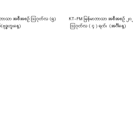
ီဘာသာ အစီအစဉ် ဩဂုတ်လ (၅)
KT-FM မြန်မာဘာသာ အစီအစဉ် ၂၀၂၆ 
(ဗုဒ္ဓဟူးနေ့)
ဩဂုတ်လ ( ၄ ) ရက်၊ (အင်္ဂါနေ့)