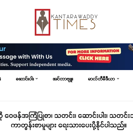
G
ဆောင်းပါး
အင်တာဗျူး
မာလ်တီမီဒီယာ