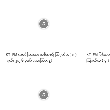
KT-FM ကရင်နီဘာသာ အစီအစဉ် ဩဂုတ်လ( ၇ )
KT-FM မြန်မာဘ
ရက်၊ ၂၀၂၆ ခုနှစ်(သောကြာနေ့)
ဩဂုတ်လ ( ၄ )