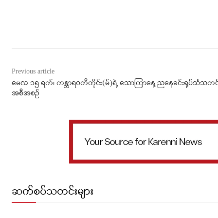
Facebook
X
WhatsApp
Previous article
မေလ ၁၅ ရက်၊ ကန္တာရဝတီတိုင်း(မ်)ရဲ့ သောကြာနေ့ ညနေခင်းရုပ်သံသတင
အစီအစဉ်
ဆက်စပ်သတင်းများ