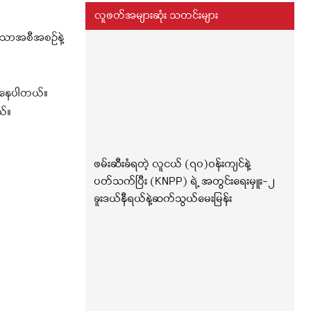
လူဖတ်အများဆုံး သတင်းများ
ာသာအစီအစဉ်နဲ့
ေးနေပါတယ်
။
ယ်။
ဖမ်းဆီးခံရတဲ့ လူငယ် (၇၀)ဝန်းကျင်နဲ့
ပတ်သက်ပြီး (KNPP) ရဲ့ အတွင်းရေးမှူး-၂
ခူးဒယ်နီရယ်နဲ့ဆက်သွယ်မေးမြန်း