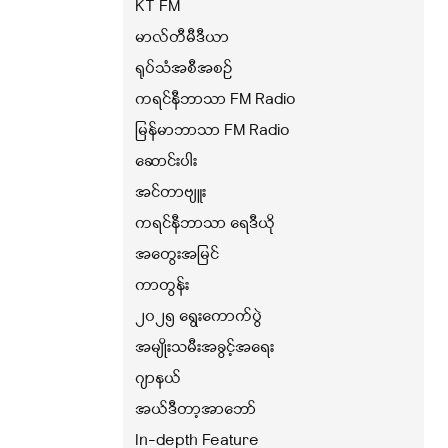
KT FM
မာလ်တီမီဒီယာ
ရုပ်သံအစီအစဉ်
ကရင်နီဘာသာ FM Radio
မြန်မာဘာသာ FM Radio
ဆောင်းပါး
အင်တာဗျူး
ကရင်နီဘာသာ ရေဒီယို
အတွေးအမြင်
ကာတွန်း
၂၀၂၅ ရွေးကောက်ပွဲ
အမျိုးသမီးအခွင့်အရေး
ဂျာနယ်
အယ်ဒီတာ့အာဘော်
In-depth Feature