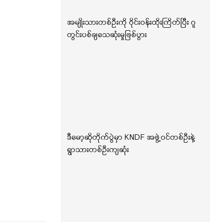
အမျိုးသားတစ်ဦးကို ဝိုင်းဝန်းထိုးကြိတ်ပြီး ဂူ
တွင်းပစ်ချသေဆုံးမှုဖြစ်ပွား
ဒီမော့ဆိုတိုက်ပွဲမှာ KNDF အဖွဲ့ဝင်တစ်ဦးနဲ့
ရွာသားတစ်ဦးကျဆုံး