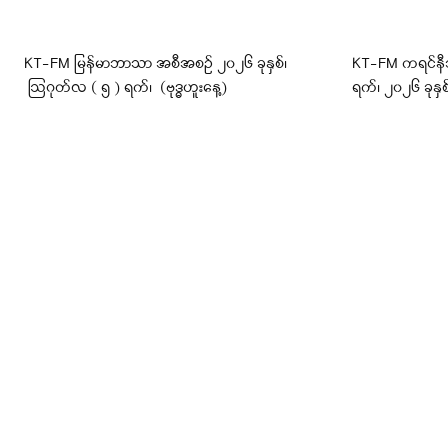
KT-FM မြန်မာဘာသာ အစီအစဉ် ၂၀၂၆ ခုနှစ်၊
KT-FM ကရင်န
ဩဂုတ်လ ( ၅ ) ရက်၊ (ဗုဒ္ဓဟူးနေ့)
ရက်၊ ၂၀၂၆ ခုနှစ်