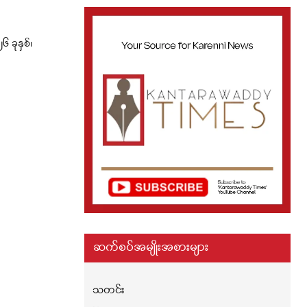
ခုနှစ်၊
ဆက်စပ်အမျိုးအစားများ
သတင်း