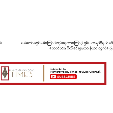
Telegram
Viber
်း
စစ်ကော်မရှင်စစ်ကြောင်းထိုး‌နေတာကြောင့် ရှမ်း-ကရင်နီနယ်စ
တောင်ယာ၊ စိုက်ခင်များထားခဲ့ကာ ထွက်ပြေး