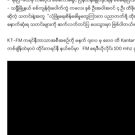
– မိုးဗြဲ-ဖယ်ခုံ လမ်းပိုင်း စစ်ကော်မရှင် ပြန်ထိန်းချုပ်နိုင်ရန် စစ်ရေးပြ
– သန္နီမြို့နယ် စစ်ကျန်ဗုံးပေါက်ကွဲ ကလေး နှစ် ဦးအပါအဝင် ၄ ဦး ထိ
ဆိုတဲ့ သတင်းနဲ့အတူ “လုံခြုံရေးစိန်ခေါ်မှုတွေကြား
က ပညာတတ်ဖို့ ထို
နောက်ဆုံးရ သတင်းများကို ဆက်လက်တင်ပြ ပေးသွားမှာ ဖြစ်ပါတယ်။
KT-FM ကရင်နီဘာသာအစီအစဉ်ကို မနက် ၇း၀၀ မှ ၈းဝဝ ထိ Kantarawa
တစ်ချိန်ထဲမှာပဲ ထိုင်းကရင်နီ နယ်စပ်မှာ FM ရေဒီယိုလိုင်း 100 mhz 