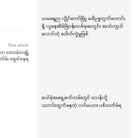
ယမနေ့ည လွိုင်ကော်မြို့၊ ဒေါဥခူကွက်ဟောင်း
ရှိ လူနေအိမ်ခြံဝန်းတစ်ခုအတွင်း အသံကျယ်
လောင်တဲ့ ပေါက်ကွဲမှုဖြစ်
Next article
ပ်က ဒေသခံတချို့
တိမ်း ရှောင်နေရ
ဖယ်ခုံအရှေ့ဖက်ကမ်းတွင် ဒလန်လို့
သတင်းထွက်နေတဲ့ လင်မယား ပစ်သတ်ခံရ