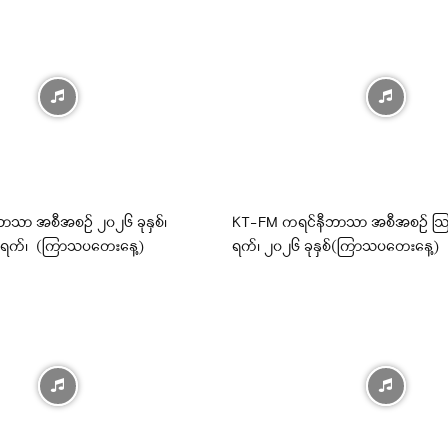
ာသာ အစီအစဉ် ၂၀၂၆ ခုနှစ်၊
KT-FM ကရင်နီဘာသာ အစီအစဉ် ဩ
 ရက်၊ (ကြာသပတေးနေ့)
ရက်၊ ၂၀၂၆ ခုနှစ်(ကြာသပတေးနေ့)