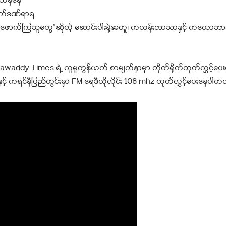
င်းထန်နေ
ခိုက်ဒဏ်ရာရ
းဖောက်ကြသူတွေ”ဆိုတဲ့ ဆောင်းပါးနဲ့အတူ၊ ကယန်းဘာသာနှင့် ကယောဘ
ddy Times ရဲ့ လူမှုကွန်ယက် စာမျက်နှာမှာ တိုက်ရိုတ်ထုတ်လွှင့်ပ
နှင့် ကရင်နီပြည်တွင်းမှာ FM ရေဒီယိုလိုင်း 108 mhz ထုတ်လွှင့်ပေးနေပါတ