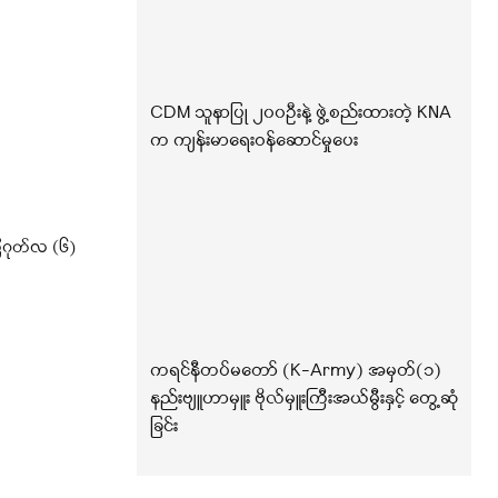
CDM သူနာပြု ၂၀၀ဦးနဲ့ ဖွဲ့စည်းထားတဲ့ KNA
က ကျန်းမာရေးဝန်ဆောင်မှုပေး
ဂုတ်လ (၆)
ကရင်နီတပ်မတော် (K-Army) အမှတ်(၁)
နည်းဗျူဟာမှူး ဗိုလ်မှူးကြီးအယ်မွီးနှင့် တွေ့ဆုံ
ခြင်း