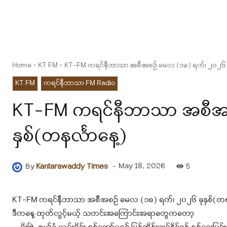
Home
KT FM
KT-FM ကရင်နီဘာသာ အစီအစဉ် မေလ (၁၈) ရက်၊ ၂၀၂၆ ခုန
KT FM
ကရင်နီဘာသာ FM Radio
KT-FM ကရင်နီဘာသာ အစီအစဉ
နှစ်(တနင်္လာနေ့)
-
May 18, 2026
By
Kantarawaddy Times
5
KT-FM ကရင်နီဘာသာ အစီအစဉ် မေလ (၁၈) ရက်၊ ၂၀၂၆ ခုနှစ်(တနင
ဒီကနေ့ ထုတ်လွင့်မယ့် သတင်းအကြောင်းအရာတွေကတော့