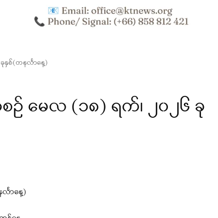
ှစ်(တနင်္လာနေ့)
် မေလ (၁၈) ရက်၊ ၂၀၂၆ ခု
်္လာနေ့)