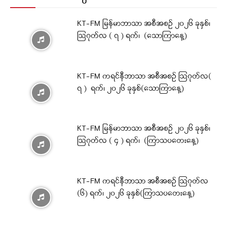
KT-FM မြန်မာဘာသာ အစီအစဉ် ၂၀၂၆ ခုနှစ်၊
ဩဂုတ်လ ( ၇ ) ရက်၊ (သောကြာနေ့)
KT-FM ကရင်နီဘာသာ အစီအစဉ် ဩဂုတ်လ(
၇ ) ရက်၊ ၂၀၂၆ ခုနှစ်(သောကြာနေ့)
KT-FM မြန်မာဘာသာ အစီအစဉ် ၂၀၂၆ ခုနှစ်၊
ဩဂုတ်လ ( ၄ ) ရက်၊ (ကြာသပတေးနေ့)
KT-FM ကရင်နီဘာသာ အစီအစဉ် ဩဂုတ်လ
(၆) ရက်၊ ၂၀၂၆ ခုနှစ်(ကြာသပတေးနေ့)