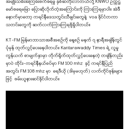
အမျိုးသမီးအကြမ်းဖက်ခံရမှု နှစ်ဆတိုးလာတယ်လို့ KNWO ဥက္ကဌ
မော်ဖရေမမြာ ပြောဆိုလိုက်တဲ့အကြောင်းကို ကြားကြရမှာပါ။ အဲဒီ
နောက်မှာတော့ ကရင်နီဒေသတွင်းသီချင်းတွေနဲ့ voa နိုင်ငံတကာ
သတင်းတွေကို ဆက်လက်ကြားကြရဖို့ရှိပါတယ်။
KT-FM မြန်မာဘာသာအစီအစဉ်ကို နေ့စဉ် မနက် ၇ နာရီအချိန်တွင်
ပုံမှန် ထုတ်လွင့်ပေးနေပါတယ်။ Kantarawaddy Times ရဲ့ လူမှု
ကွန်ယက် စာမျက်နှာမှာ တိုက်ရိုက်ထုတ်လွှင့်ပေးနေတဲ့ တချိန်တည်း
မှာပဲ ထိုင်း-ကရင်နီနယ်စပ်မှာ FM 100 mhz နှင့် ကရင်နီပြည်
အတွင်း FM 108 mhz မှာ ရေဒီယို (ဒါမှမဟုတ်) လက်ကိုင်ဖုန်းများ
ဖြင့် ဖမ်းယူနားဆင်နိုင်ပါတယ်။