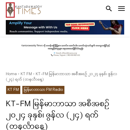
Home
KT FM
KT-FM မြန်မာဘာသာ အစီအစဉ် ၂၀၂၄ ခုနှစ်၊ ဇွန်လ
(၂၄) ရက် (‌တနင်္လာနေ့)
KT FM
မြန်မာဘာသာ FM Radio
KT-FM မြန်မာဘာသာ အစီအစဉ်
၂၀၂၄ ခုနှစ်၊ ဇွန်လ (၂၄) ရက်
(‌တနင်္လာနေ့)