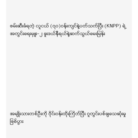
ဖမ်းဆီးခံရတဲ့ လူငယ် (၇၀)ဝန်းကျင်နဲ့ပတ်သက်ပြီး (KNPP) ရဲ့
အတွင်းရေးမှူး-၂ ခူးဒယ်နီရယ်နဲ့ဆက်သွယ်မေးမြန်း
အမျိုးသားတစ်ဦးကို ဝိုင်းဝန်းထိုးကြိတ်ပြီး ဂူတွင်းပစ်ချသေဆုံးမှု
ဖြစ်ပွား