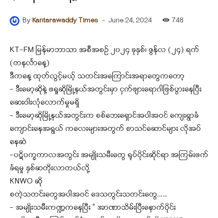
-
June 24, 2024
748
By
Kantarawaddy Times
KT-FM မြန်မာဘာသာ အစီအစဉ် ၂၀၂၄ ခုနှစ်၊ ဇွန်လ (၂၄) ရက်
(‌တနင်္လာနေ့)
ဒီကနေ့ ထုတ်လွင့်မယ့် သတင်းအကြောင်းအရာတွေကတော့
– ဒီးမော့ဆိုနဲ့ ဖရူဆိုမြို့နယ်အတွင်းမှာ ငှက်ဖျားရောဂါဖြစ်ပွားနေပြီး
ဆေးဝါးလုံလောက်မှုမရှိ
– ဒီးမော့ဆိုမြို့နယ်အတွင်းက စစ်ဘေးရှောင်အပါအဝင် ကျေးရွာခံ
ကျောင်းနေအရွယ် ကလေးများအတွက် စာသင်ဆောင်များ လိုအပ်
နေဆဲ
–ပဋိပက္ခကာလအတွင်း အမျိုးသမီးတွေ ရုပ်ပိုင်းဆိုင်ရာ အကြမ်းဖက်
ခံရမှု နှစ်ဆတိုးလာတယ်လို့
KNWO ဆို
စတဲ့သတင်းတွေအပါအဝင် ဒေသတွင်းသတင်းတွေ…..
– အမျိုးသမီးကဏ္ဍကနေပြီး “ အာဏာသိမ်းပြီးနောက်ပိုင်း