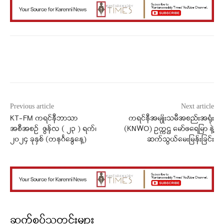
Facebook
X
WhatsApp
Previous article
Next article
KT-FM ကရင်နီဘာသာ
ကရင်နီအမျိုးသမီအစည်းအရုံး
အစီအစဉ် ဇွန်လ ( ၂၃ ) ရက်၊
(KNWO) ဥက္ကဌ မော်ဖရေမြာ နဲ့
၂၀၂၄ ခုနှစ် (တနင်္ဂနွေနေ့)
ဆက်သွယ်မေးမြန်းခြင်း
ဆက်စပ်သတင်းများ