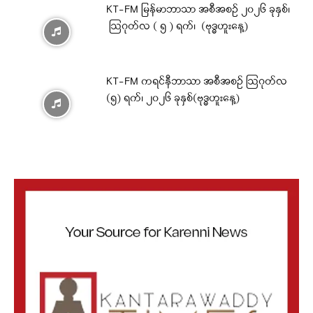
KT-FM မြန်မာဘာသာ အစီအစဉ် ၂၀၂၆ ခုနှစ်၊
ဩဂုတ်လ ( ၅ ) ရက်၊ (ဗုဒ္ဓဟူးနေ့)
KT-FM ကရင်နီဘာသာ အစီအစဉ် ဩဂုတ်လ
(၅) ရက်၊ ၂၀၂၆ ခုနှစ်(ဗုဒ္ဓဟူးနေ့)