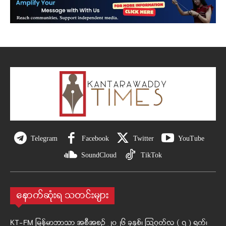
Telegram
Facebook
Twitter
YouTube
SoundCloud
TikTok
နောက်ဆုံးရ သတင်းများ
KT-FM မြန်မာဘာသာ အစီအစဉ် ၂၀၂၆ ခုနှစ်၊ ဩဂုတ်လ ( ၇ ) ရက်၊