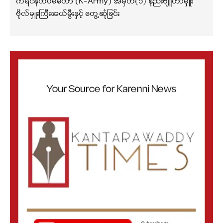
ကရင်နီတပ်မတော် (K-Army) အမှတ်(၁) နည်းဗျူဟာမှူး
ဗိုလ်မှူးကြီးအယ်မွီးနှင့် တွေ့ဆုံခြင်း