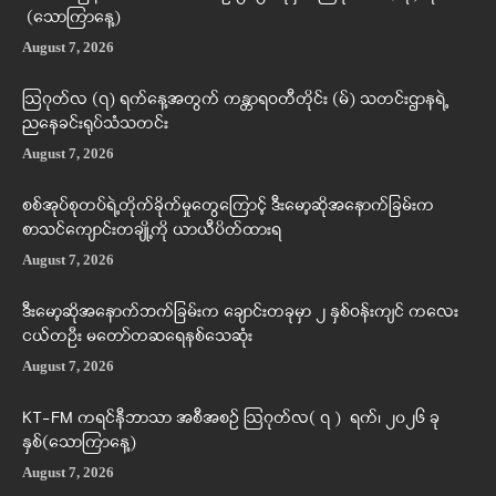
(သောကြာနေ့)
August 7, 2026
ဩဂုတ်လ (၇) ရက်နေ့အတွက် ကန္တာရဝတီတိုင်း (မ်) သတင်းဌာနရဲ့
ညနေခင်းရုပ်သံသတင်း
August 7, 2026
စစ်အုပ်စုတပ်ရဲ့တိုက်ခိုက်မှုတွေကြောင့် ဒီးမော့ဆိုအနောက်ခြမ်းက
စာသင်ကျောင်းတချို့ကို ယာယီပိတ်ထားရ
August 7, 2026
ဒီးမော့ဆိုအနောက်ဘက်ခြမ်းက ချောင်းတခုမှာ ၂ နှစ်ဝန်းကျင် ကလေး
ငယ်တဦး မတော်တဆရေနစ်သေဆုံး
August 7, 2026
KT-FM ကရင်နီဘာသာ အစီအစဉ် ဩဂုတ်လ( ၇ ) ရက်၊ ၂၀၂၆ ခု
နှစ်(သောကြာနေ့)
August 7, 2026