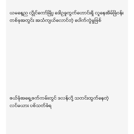
ယမနေ့ည လွိုင်ကော်မြို့၊ ဒေါဥခူကွက်ဟောင်းရှိ လူနေအိမ်ခြံဝန်း
တစ်ခုအတွင်း အသံကျယ်လောင်တဲ့ ပေါက်ကွဲမှုဖြစ်
ဖယ်ခုံအရှေ့ဖက်ကမ်းတွင် ဒလန်လို့ သတင်းထွက်နေတဲ့
လင်မယား ပစ်သတ်ခံရ