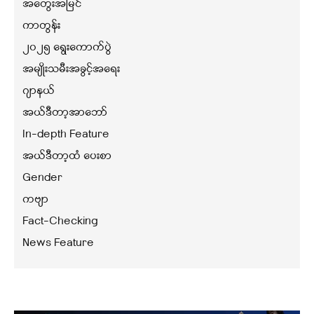
အတွေးအမြင်
ကာတွန်း
၂၀၂၅ ရွေးကောက်ပွဲ
အမျိုးသမီးအခွင့်အရေး
ဂျာနယ်
အယ်ဒီတာ့အာဘော်
In-depth Feature
အယ်ဒီတာ့ထံ ပေးစာ
Gender
ကဗျာ
Fact-Checking
News Feature