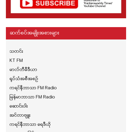
ဆက်စပ်အမျိုးအစားများ
သတင်း
KT FM
မာလ်တီမီဒီယာ
ရုပ်သံအစီအစဉ်
ကရင်နီဘာသာ FM Radio
မြန်မာဘာသာ FM Radio
ဆောင်းပါး
အင်တာဗျူး
ကရင်နီဘာသာ ရေဒီယို