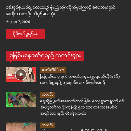
စစ်အုပ်စုတပ်ရဲ့ လေယာဉ် ဗုံးကြဲတိုက်ခိုက်မှုကြောင့် စစ်ဘေးရှောင်
အမျိုးသားတဦး ထိမှန်သေဆုံး
August 7, 2026
ပိုမိုဖတ်ရှုရန်
မဖြစ်မနေဖတ်ရမည့် သတင်းများ
မာလ်တီမီဒီယာ
ဩဂုတ်လ ၃ ရက် တနင်္လာနေ့ ကန္တာရဝတီတိုင်း (မ်)
သတင်းဌာနရဲ့ ညနေခင်းသတင်းအစီအစဉ်
သတင်း
ဖရူဆိုမြို့နယ်အနောက်ဘက်ခြမ်း၊ ကျေးရွာတရွာကို စစ်
အုပ်စုတပ်က ဗုံးကြဲခဲ့ပြီး ၅လသား ကလေးအပါဝင်
အရပ်သား ၅ ဦး ထိမှန်သေဆုံး
သတင်း