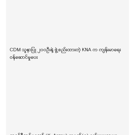
CDM သူနာပြု ၂၀၀ဦးနဲ့ ဖွဲ့စည်းထားတဲ့ KNA က ကျန်းမာရေး
ဝန်ဆောင်မှုပေး