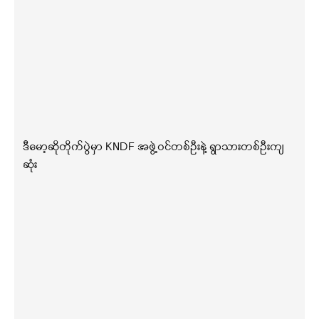
ဒီမော့ဆိုတိုက်ပွဲမှာ KNDF အဖွဲ့ဝင်တစ်ဦးနဲ့ ရွာသားတစ်ဦးကျ
ဆုံး