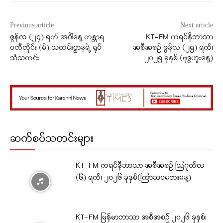
Previous article
Next article
ဇွန်လ (၂၄) ရက် အင်္ဂါနေ့ ကန္တာရ
KT-FM ကရင်နီဘာသာ
ဝတီတိုင်း (မ်) သတင်းဌာနရဲ့ ရုပ်
အစီအစဉ် ဇွန်လ (၂၅) ရက်၊
သံသတင်း
၂၀၂၅ ခုနှစ် (ဗုဒ္ဓဟူးနေ့)
ဆက်စပ်သတင်းများ
KT-FM ကရင်နီဘာသာ အစီအစဉ် ဩဂုတ်လ
(၆) ရက်၊ ၂၀၂၆ ခုနှစ်(ကြာသပတေးနေ့)
KT-FM မြန်မာဘာသာ အစီအစဉ် ၂၀၂၆ ခုနှစ်၊