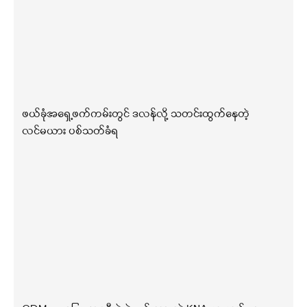
ဖယ်ခုံအရှေ့ဖက်ကမ်းတွင် ဒလန်လို့ သတင်းထွက်နေတဲ့
လင်မယား ပစ်သတ်ခံရ