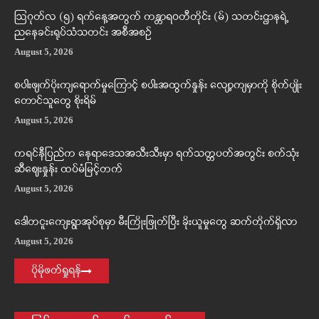
ဩဂုတ်လ (၅) ရက်နေ့အတွက် ကန္တာရဝတီတိုင်း (မ်) သတင်းဌာနရဲ့
ညနေခင်းရုပ်သံသတင်း အစီအစဉ်
August 5, 2026
စပါးဖျက်ပိုးကျရောက်မှုကြောင့် စပါးအထွက်နှုန်း လျော့ကျမှာကို စိုက်ပျိုး
တောင်သူတွေ စိုးရိမ်
August 5, 2026
ကရင်နီပြည်က နေရာဒေသအသီးသီးမှာ ရက်သတ္တပတ်အတွင်း စက်သုံး
ဆီဈေးနှုန်း ထပ်မံမြင့်တက်
August 5, 2026
ဒေါတငူးကျေးရွာအုပ်စုမှာ မီးကြိုးဖြုတ်ပြီး ခိုးယူမှုတွေ ဆက်တိုက်ရှိလာ
August 5, 2026
ပိုမိုဖတ်ရှုရန်