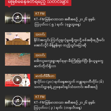
မဖြစ်မနေဖတ်ရမည့် သတင်းများ
KT FM
KT-FM မြန်မာဘာသာ အစီအစဉ် ၂၀၂၆ ခုနှစ်၊
ဩဂုတ်လ ( ၅ ) ရက်၊ (ဗုဒ္ဓဟူးနေ့)
သတင်း
နိုင်ငံအတွင်း ကြက်ဥဖူလုံမှုမရှိဘူးလို့ စစ်အစိုးရ ဦးမင်း
အောင်လှိုင် မိန့်ခွန်းမှာ ထည့်သွင်းပြောဆို
သတင်း
ဒေါတငူးကျေးရွာအုပ်စုမှာ မီးကြိုးဖြုတ်ပြီး ခိုးယူမှုတွေ
ဆက်တိုက်ရှိလာ
မာလ်တီမီဒီယာ
ဇူလိုင်လ (၃၀) ရက်နေ့အတွက် ကန္တာရဝတီတိုင်း (မ်)
သတင်းဌာနရဲ့ ညနေခင်းရုပ်သံသတင်း အစီအစဉ်
KT FM
KT-FM မြန်မာဘာသာ အစီအစဉ် ၂၀၂၆ ခုနှစ်၊
ဩဂုတ်လ ( ၃ ) ရက်၊ (တနင်္လာနေ့)