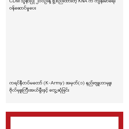
CDM သူနာပြု ၂၀၀ဦးနဲ့ ဖွဲ့စည်းထားတဲ့ KNA က ကျန်းမာရေး
ဝန်ဆောင်မှုပေး
ကရင်နီတပ်မတော် (K-Army) အမှတ်(၁) နည်းဗျူဟာမှူး
ဗိုလ်မှူးကြီးအယ်မွီးနှင့် တွေ့ဆုံခြင်း