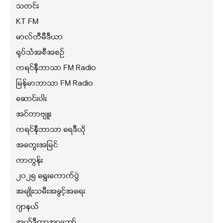
သတင်း
KT FM
မာလ်တီမီဒီယာ
ရုပ်သံအစီအစဉ်
ကရင်နီဘာသာ FM Radio
မြန်မာဘာသာ FM Radio
ဆောင်းပါး
အင်တာဗျူး
ကရင်နီဘာသာ ရေဒီယို
အတွေးအမြင်
ကာတွန်း
၂၀၂၅ ရွေးကောက်ပွဲ
အမျိုးသမီးအခွင့်အရေး
ဂျာနယ်
အယ်ဒီတာ့အာဘော်