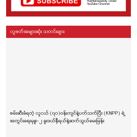
လူဖတ်အများဆုံး သတင်းများ
ဖမ်းဆီးခံရတဲ့ လူငယ် (၇၀)ဝန်းကျင်နဲ့ပတ်သက်ပြီး (KNPP) ရဲ့
အတွင်းရေးမှူး-၂ ခူးဒယ်နီရယ်နဲ့ဆက်သွယ်မေးမြန်း