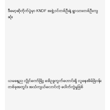
ဒီမော့ဆိုတိုက်ပွဲမှာ KNDF အဖွဲ့ဝင်တစ်ဦးနဲ့ ရွာသားတစ်ဦးကျ
ဆုံး
ယမနေ့ည လွိုင်ကော်မြို့၊ ဒေါဥခူကွက်ဟောင်းရှိ လူနေအိမ်ခြံဝန်း
တစ်ခုအတွင်း အသံကျယ်လောင်တဲ့ ပေါက်ကွဲမှုဖြစ်