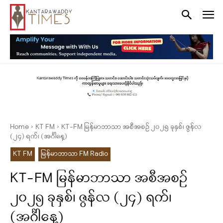
Home
KT FM
KT-FM မြန်မာဘာသာ အစီအစဉ် ၂၀၂၅ ခုနှစ်၊ ဇွန်လ
(၂၄) ရက်၊ (အင်္ဂါနေ့)
KT FM
မြန်မာဘာသာ FM Radio
KT-FM မြန်မာဘာသာ အစီအစဉ်
၂၀၂၅ ခုနှစ်၊ ဇွန်လ (၂၄) ရက်၊
(အင်္ဂါနေ့)