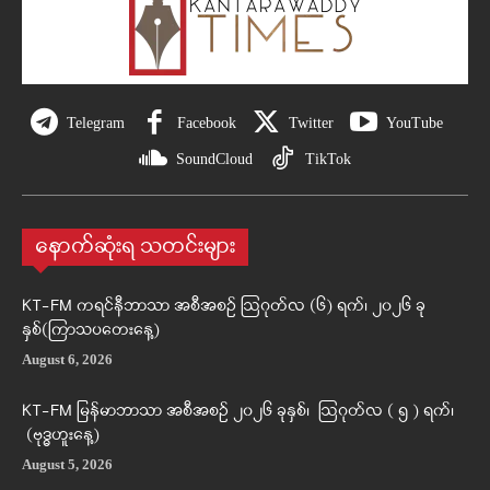
Telegram
Facebook
Twitter
YouTube
SoundCloud
TikTok
နောက်ဆုံးရ သတင်းများ
KT-FM ကရင်နီဘာသာ အစီအစဉ် ဩဂုတ်လ (၆) ရက်၊ ၂၀၂၆ ခု
နှစ်(ကြာသပတေးနေ့)
August 6, 2026
KT-FM မြန်မာဘာသာ အစီအစဉ် ၂၀၂၆ ခုနှစ်၊ ဩဂုတ်လ ( ၅ ) ရက်၊
(ဗုဒ္ဓဟူးနေ့)
August 5, 2026