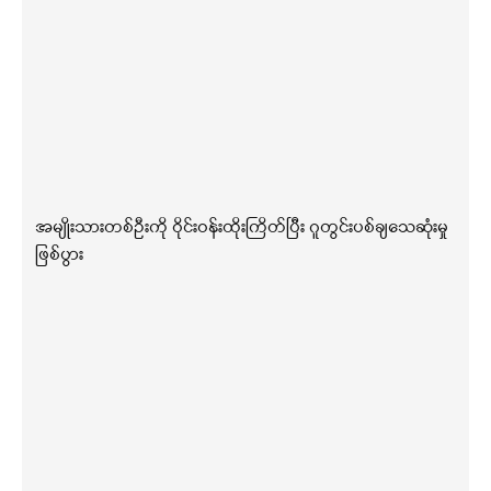
အမျိုးသားတစ်ဦးကို ဝိုင်းဝန်းထိုးကြိတ်ပြီး ဂူတွင်းပစ်ချသေဆုံးမှု
ဖြစ်ပွား