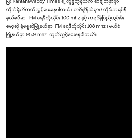
ပြီး Kantarawaddy Times ရဲ့ လူမှုကွန်ယက် စာမျက်နှာမှာ
တိုက်ရိုက်ထုတ်လွှင့်ပေးနေပါတယ်။ တစ်ချိန်ထဲမှာပဲ ထိုင်းကရင်နီ
နယ်စပ်မှာ FM ရေဒီယိုလိုင်း 100 mhz နှင့် ကရင်နီပြည်တွင်းဒီး
မော့ဆို နဲ့ဖရူဆိုမြို့နယ်မှာ FM ရေဒီယိုလိုင်း 108 mhz ၊ မယ်စဲ
မြို့နယ်မှာ 95.9 mhz ထုတ်လွှင့်ပေးနေပါတယ်။