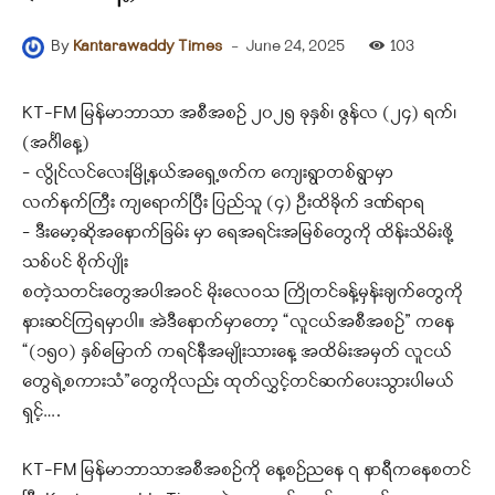
-
June 24, 2025
103
By
Kantarawaddy Times
KT-FM မြန်မာဘာသာ အစီအစဉ် ၂၀၂၅ ခုနှစ်၊ ဇွန်လ (၂၄) ရက်၊
(အင်္ဂါနေ့)
– လွိုင်လင်လေးမြို့နယ်အရှေ့ဖက်က ကျေးရွာတစ်ရွာမှာ
လက်နက်ကြီး ကျရောက်ပြီး ပြည်သူ (၄) ဦးထိခိုက် ဒဏ်ရာရ
– ဒီးမော့ဆို‌အနောက်ခြမ်း မှာ ရေအရင်းအမြစ်တွေကို ထိန်းသိမ်းဖို့
သစ်ပင် စိုက်ပျိုး
စတဲ့သတင်းတွေအပါအဝင် မိုးလေဝသ ကြိုတင်ခန့်မှန်းချက်တွေကို
နားဆင်ကြရမှာပါ။ အဲဒီနောက်မှာတော့ “လူငယ်အစီအစဉ်” ကနေ
“(၁၅၀) နှစ်မြောက် ကရင်နီအမျိုးသားနေ့ အထိမ်းအမှတ် လူငယ်
တွေရဲ့စကားသံ”တွေကိုလည်း ထုတ်လွှင့်တင်ဆက်ပေးသွားပါမယ်
ရှင့်….
KT-FM မြန်မာဘာသာအစီအစဉ်ကို နေ့စဉ်ညနေ ၇ နာရီကနေစတင်