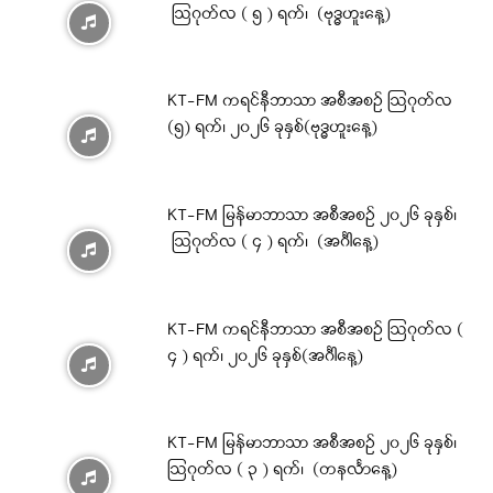
ဩဂုတ်လ ( ၅ ) ရက်၊ (ဗုဒ္ဓဟူးနေ့)
KT-FM ကရင်နီဘာသာ အစီအစဉ် ဩဂုတ်လ
(၅) ရက်၊ ၂၀၂၆ ခုနှစ်(ဗုဒ္ဓဟူးနေ့)
KT-FM မြန်မာဘာသာ အစီအစဉ် ၂၀၂၆ ခုနှစ်၊
ဩဂုတ်လ ( ၄ ) ရက်၊ (အင်္ဂါနေ့)
KT-FM ကရင်နီဘာသာ အစီအစဉ် ဩဂုတ်လ (
၄ ) ရက်၊ ၂၀၂၆ ခုနှစ်(အင်္ဂါနေ့)
KT-FM မြန်မာဘာသာ အစီအစဉ် ၂၀၂၆ ခုနှစ်၊
ဩဂုတ်လ ( ၃ ) ရက်၊ (တနင်္လာနေ့)