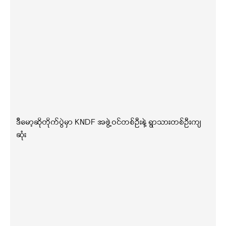
ဒီမော့ဆိုတိုက်ပွဲမှာ KNDF အဖွဲ့ဝင်တစ်ဦးနဲ့ ရွာသားတစ်ဦးကျ
ဆုံး