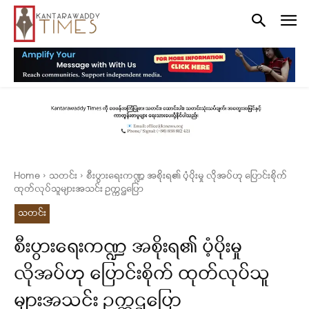
Home
သတင်း
စီးပွားရေးကဏ္ဍ အစိုးရ၏ ပံ့ပိုးမှု လိုအပ်ဟု ပြောင်းစိုက်
ထုတ်လုပ်သူများအသင်း ဥက္ကဌပြော
သတင်း
စီးပွားရေးကဏ္ဍ အစိုးရ၏ ပံ့ပိုးမှု
လိုအပ်ဟု ပြောင်းစိုက် ထုတ်လုပ်သူ
များအသင်း ဥက္ကဌပြော