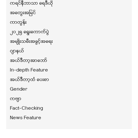
ကရင်နီဘာသာ ရေဒီယို
အတွေးအမြင်
ကာတွန်း
၂၀၂၅ ရွေးကောက်ပွဲ
အမျိုးသမီးအခွင့်အရေး
ဂျာနယ်
အယ်ဒီတာ့အာဘော်
In-depth Feature
အယ်ဒီတာ့ထံ ပေးစာ
Gender
ကဗျာ
Fact-Checking
News Feature