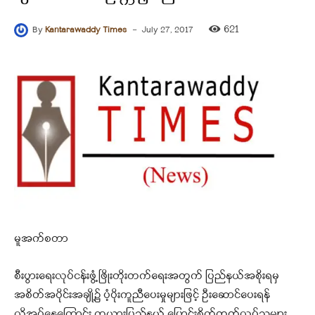
-
621
By
Kantarawaddy Times
July 27, 2017
မူအက်စတာ
စီးပွားရေးလုပ်ငန်းဖွံ့ဖြိုးတိုးတက်ရေးအတွက် ပြည်နယ်အစိုးရမှ
အစိတ်အပိုင်းအချို့၌ ပံ့ပိုးကူညီပေးမှုများဖြင့် ဦးဆောင်ပေးရန်
လိုအပ်နေကြောင်း ကယားပြည်နယ် ပြောင်းစိုက်ထုတ်လုပ်သူများ