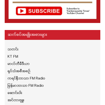
ဆက်စပ်အမျိုးအစားများ
သတင်း
KT FM
မာလ်တီမီဒီယာ
ရုပ်သံအစီအစဉ်
ကရင်နီဘာသာ FM Radio
မြန်မာဘာသာ FM Radio
ဆောင်းပါး
အင်တာဗျူး