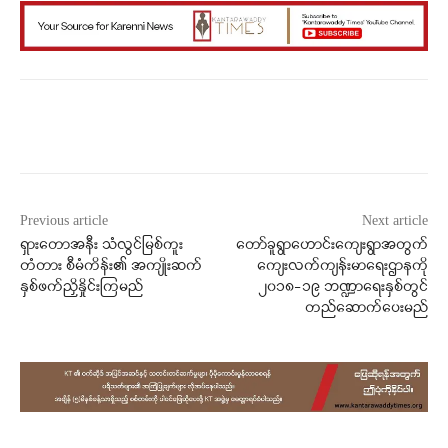
Facebook
X
WhatsApp
Previous article
Next article
ရှားတောအနီး သံလွင်မြစ်ကူး
တော်ခူရွာဟောင်းကျေးရွာအတွက်
တံတား စီမံကိန်း၏ အကျိုးဆက်
ကျေးလက်ကျန်းမာရေးဌာနကို
နှစ်ဖက်ညှိနှိုင်းကြမည်
၂၀၁၈-၁၉ ဘဏ္ဍာရေးနှစ်တွင်
တည်ဆောက်ပေးမည်