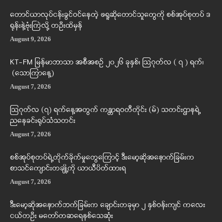
တောင်ယာလုပ်ငန်းခွင်ဝင်နေတဲ့ ဖရူဆိုတောင်သူတွေကို စစ်အုပ်စုတပ် ဒ
ရုန်းနဲ့ဗုံးကြဲလို့ တဦးထိမှန်
August 9, 2026
KT-FM မြန်မာဘာသာ အစီအစဉ် ၂၀၂၆ ခုနှစ်၊ ဩဂုတ်လ ( ၇ ) ရက်၊
(သောကြာနေ့)
August 7, 2026
ဩဂုတ်လ (၇) ရက်နေ့အတွက် ကန္တာရဝတီတိုင်း (မ်) သတင်းဌာနရဲ့
ညနေခင်းရုပ်သံသတင်း
August 7, 2026
စစ်အုပ်စုတပ်ရဲ့တိုက်ခိုက်မှုတွေကြောင့် ဒီးမော့ဆိုအနောက်ခြမ်းက
စာသင်ကျောင်းတချို့ကို ယာယီပိတ်ထားရ
August 7, 2026
ဒီးမော့ဆိုအနောက်ဘက်ခြမ်းက ချောင်းတခုမှာ ၂ နှစ်ဝန်းကျင် ကလေး
ငယ်တဦး မတော်တဆရေနစ်သေဆုံး