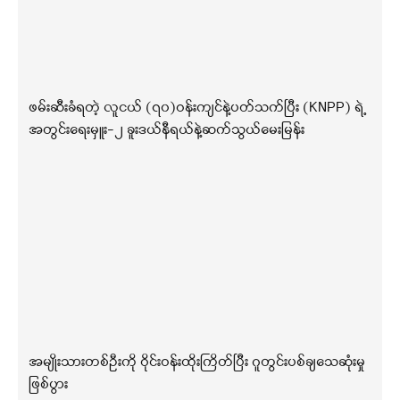
ဖမ်းဆီးခံရတဲ့ လူငယ် (၇၀)ဝန်းကျင်နဲ့ပတ်သက်ပြီး (KNPP) ရဲ့
အတွင်းရေးမှူး-၂ ခူးဒယ်နီရယ်နဲ့ဆက်သွယ်မေးမြန်း
အမျိုးသားတစ်ဦးကို ဝိုင်းဝန်းထိုးကြိတ်ပြီး ဂူတွင်းပစ်ချသေဆုံးမှု
ဖြစ်ပွား