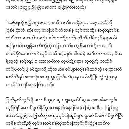
အသင်း ဥက္ကဌ ဦးမြင့်မောင်က ပြောကြားသည်။
“အစိုးရကို ပြောရမှာတော့ ခက်တယ်။ အစိုးရက အခု ဘယ်လို
ပြန်ပြောလဲ ဆိုတော့ အပြောင်းလဲတစ်ခု လုပ်တာတဲ့။ အစိုးရတစ်ခု
ထဲပါတာ မဟုတ်ဘူးတဲ့။ ခင်ဗျားတို့လည်း ကိုယ်တိုင်လုပ်မှရမယ်။
အမြဲတမ်း ကျွန်တော်တို့ကို ပြောတယ်။ ကျွန်တော်တို့ကလည်း
တတ်နိုင်သလောက်လုပ်တယ်ပေါ့နော်။ ဒါပေမဲ့ အဓိကကတော့ မိဘ
နဲ့တူတဲ့ အစိုးရပါမှ သားသမီးက လုပ်လို့ရမှာ။ သူတို့ကို ဘယ်ပဲ
တင်ပြတင်ပြ ခင်ဗျားတို့ လိုတယ်။ ခင်ဗျားတို့အဓိကပဲတဲ့။ ပြောင်းလဲ
မယ်ဆိုရင် အားလုံး အတူတူပြောင်းလဲမှ ရတယ်ဆိုပြီး လွဲလွဲချနေ
တယ်”ဟု ၎င်းကပြောသည်။
ပြည်နယ်တွင်းရှိ တောင်သူများမှ ဈေးကွက်စီးပွားရေးစနစ်အတွင်း
ယှဉ်ပြိုင်ဆောင်ရွက်နိုင်မှု အားနည်းနေခြင်းကြောင့် အစိုးရ၊ ပြည်သူ၊
တောင်သူနှင့် အခြားစီးပွားရေးလုပ်ငန်းရှင်များ ပူးပေါင်းဆောင်ရွက်ပြီး
ဟန်ချက်ညီညီ လုပ်ဆောင်ရန်လိုအပ်ကြောင်း ဦးမြင့်မောင်က