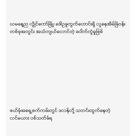
ယမနေ့ည လွိုင်ကော်မြို့၊ ဒေါဥခူကွက်ဟောင်းရှိ လူနေအိမ်ခြံဝန်း
တစ်ခုအတွင်း အသံကျယ်လောင်တဲ့ ပေါက်ကွဲမှုဖြစ်
ဖယ်ခုံအရှေ့ဖက်ကမ်းတွင် ဒလန်လို့ သတင်းထွက်နေတဲ့
လင်မယား ပစ်သတ်ခံရ