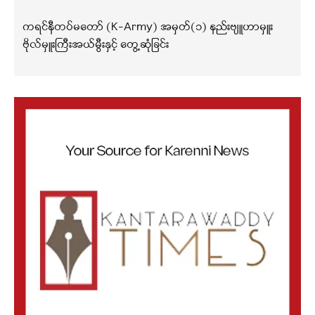
ကရင်နီတပ်မတော် (K-Army) အမှတ်(၁) နည်းဗျူဟာမှူး
ဗိုလ်မှူးကြီးအယ်မွီးနှင့် တွေ့ဆုံခြင်း