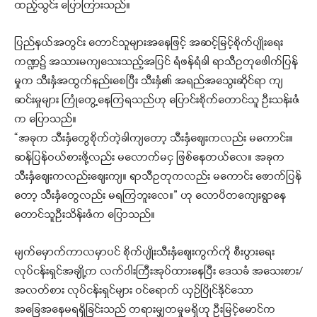
ထည့်သွင်း ပြောကြားသည်။
ပြည်နယ်အတွင်း တောင်သူများအနေဖြင့် အဆင့်မြင့်စိုက်ပျိုးရေး
ကဏ္ဍ၌ အသားမကျသေးသည့်အပြင် ရံဖန်ရံခါ ရာသီဥတုဖေါက်ပြန်
မှုက သီးနှံအထွက်နည်းစေပြီး သီးနှံ၏ အရည်အသွေးဆိုင်ရာ ကျ
ဆင်းမှုများ ကြုံတွေ့နေကြရသည်ဟု ပြောင်းစိုက်တောင်သူ ဦးသန်းဇံ
က ပြောသည်။
“အခုက သီးနှံတွေစိုက်တဲ့ခါကျတော့ သီးနှံဈေးကလည်း မကောင်း။
ဆန်ပြန်ဝယ်စားဖို့လည်း မလောက်မငှ ဖြစ်နေတယ်လေ။ အခုက
သီးနှံဈေးကလည်းဈေးကျ။ ရာသီဥတုကလည်း မကောင်း ဖောက်ပြန်
တော့ သီးနှံတွေလည်း မရကြဘူးလေ။” ဟု လောပိတကျေးရွာနေ
တောင်သူဦးသိန်းဇံက ပြောသည်။
မျက်မှောက်ကာလမှာပင် စိုက်ပျိုးသီးနှံဈေးကွက်ကို စီးပွားရေး
လုပ်ငန်းရှင်အချို့က လက်ဝါးကြီးအုပ်ထားနေပြီး ဒေသခံ အသေးစား/
အလတ်စား လုပ်ငန်းရှင်များ ဝင်ရောက် ယှဉ်ပြိုင်နိုင်သော
အခြေအနေမရရှိခြင်းသည် တရားမျှတမှုမရှိဟုု ဦးမြင့်မောင်က