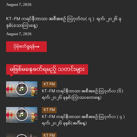
August 7, 2026
KT-FM ကရင်နီဘာသာ အစီအစဉ် ဩဂုတ်လ( ၇ ) ရက်၊ ၂၀၂၆ ခု
နှစ်(သောကြာနေ့)
August 7, 2026
ပိုမိုဖတ်ရှုရန်
မဖြစ်မနေဖတ်ရမည့် သတင်းများ
KT FM
KT-FM ကရင်နီဘာသာ အစီအစဉ် ဩဂုတ်လ (၆)
ရက်၊ ၂၀၂၆ ခုနှစ်(ကြာသပတေးနေ့)
KT FM
KT-FM ကရင်နီဘာသာ အစီအစဉ် ဩဂုတ်လ ( ၄ )
ရက်၊ ၂၀၂၆ ခုနှစ်(အင်္ဂါနေ့)
KT FM