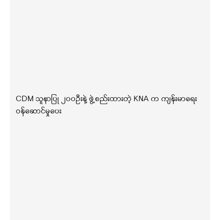
CDM သူနာပြု ၂၀၀ဦးနဲ့ ဖွဲ့စည်းထားတဲ့ KNA က ကျန်းမာရေး
ဝန်ဆောင်မှုပေး