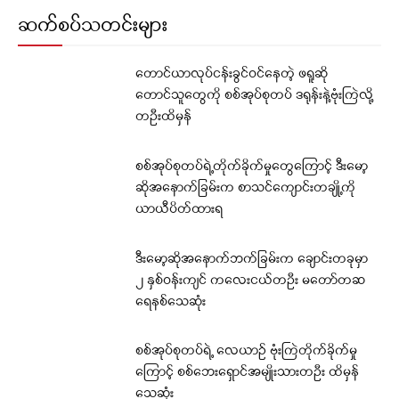
ဆက်စပ်သတင်းများ
တောင်ယာလုပ်ငန်းခွင်ဝင်နေတဲ့ ဖရူဆို
တောင်သူတွေကို စစ်အုပ်စုတပ် ဒရုန်းနဲ့ဗုံးကြဲလို့
တဦးထိမှန်
စစ်အုပ်စုတပ်ရဲ့တိုက်ခိုက်မှုတွေကြောင့် ဒီးမော့
ဆိုအနောက်ခြမ်းက စာသင်ကျောင်းတချို့ကို
ယာယီပိတ်ထားရ
ဒီးမော့ဆိုအနောက်ဘက်ခြမ်းက ချောင်းတခုမှာ
၂ နှစ်ဝန်းကျင် ကလေးငယ်တဦး မတော်တဆ
ရေနစ်သေဆုံး
စစ်အုပ်စုတပ်ရဲ့ လေယာဉ် ဗုံးကြဲတိုက်ခိုက်မှု
ကြောင့် စစ်ဘေးရှောင်အမျိုးသားတဦး ထိမှန်
သေဆုံး