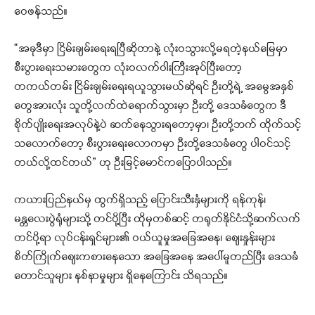
ဝေဖန်သည်။
“အခုဒီမှာ ငြိမ်းချမ်းရေးရပြီဆိုတာနဲ့ လုံးဝသွားလို့မရတဲ့နယ်မြေမှာ
စီးပွားရေးသမားတွေက လုံးဝလက်ဝါးကြီးအုပ်ပြီးတော့
တကယ်တမ်း ငြိမ်းချမ်းရေးရယူသွားမယ်ဆိုရင် ဦးတို့ရဲ့ အမွေအနှစ်
တွေအားလုံး သူတို့လက်ထဲရောက်သွားမှာ ဦးတို့ ဒေသခံတွေက ဒီ
စိုက်ပျိုးရေးအလုပ်နဲ့ပဲ ဆက်နေသွားရတော့မှာ၊ ဦးတို့ဘက် ထိုက်သင့်
သလောက်တော့ စီးပွားရေးလောကမှာ ဦးတို့ဒေသခံတွေ ပါဝင်သင့်
တယ်လို့ထင်တယ်” ဟု ဦးမြင့်မောင်ကပြောပါသည်။
ကယားပြည်နယ်မှ ထွက်ရှိသည့် ပြောင်းသီးနှံများကို ရန်ကုန်၊
မန္တလေးပွဲရုံများသို့ တင်ပို့ပြီး ထိုမှတစ်ဆင့် တရုတ်နိုင်ငံသို့ဆက်လက်
တင်ပို့ရာ လုပ်ငန်းရှင်များ၏ ဝယ်ယူမှုအခြေအနေ၊ ဈေးနှုန်းများ
စိတ်ကြိုက်ဈေးကစားနေသော အခြေအနေ အပေါ်မူတည်ပြီး ဒေသခံ
တောင်သူများ နစ်နာမှုများ ရှိနေကြောင်း သိရသည်။