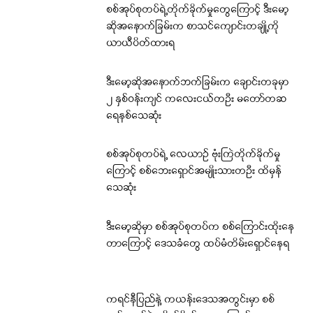
စစ်အုပ်စုတပ်ရဲ့တိုက်ခိုက်မှုတွေကြောင့် ဒီးမော့
ဆိုအနောက်ခြမ်းက စာသင်ကျောင်းတချို့ကို
ယာယီပိတ်ထားရ
ဒီးမော့ဆိုအနောက်ဘက်ခြမ်းက ချောင်းတခုမှာ
၂ နှစ်ဝန်းကျင် ကလေးငယ်တဦး မတော်တဆ
ရေနစ်သေဆုံး
စစ်အုပ်စုတပ်ရဲ့ လေယာဉ် ဗုံးကြဲတိုက်ခိုက်မှု
ကြောင့် စစ်ဘေးရှောင်အမျိုးသားတဦး ထိမှန်
သေဆုံး
ဒီးမော့ဆိုမှာ စစ်အုပ်စုတပ်က စစ်ကြောင်းထိုးနေ
တာကြောင့် ဒေသခံတွေ ထပ်မံတိမ်းရှောင်နေရ
ကရင်နီပြည်နဲ့ ကယန်းဒေသအတွင်းမှာ စစ်