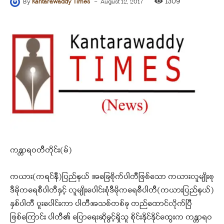
-
1309
By
Kantarawaddy Times
August 12, 2017
ကန္တာရဝတီတိုင်း(မ်)
ကယား(ကရင်နီ)ပြည်နယ် အခြေစိုက်ပါတီဖြစ်သော ကယားလူမျိုးစု
ဒီမိုကရေစီပါတီနှင့် လူမျိုးပေါင်းစုံဒီမိုကရေစီပါတီ(ကယားပြည်နယ်)
နှစ်ပါတီ ပူးပေါင်းကာ ပါတီအသစ်တစ်ခု တည်ထောင်လိုက်ပြီ
ဖြစ်ကြောင်း ပါတီ၏ ပြောရေးဆိုခွင့်ရှိသူ စိုင်းနိုင်နိုင်ထွေးက ကန္တာရဝ