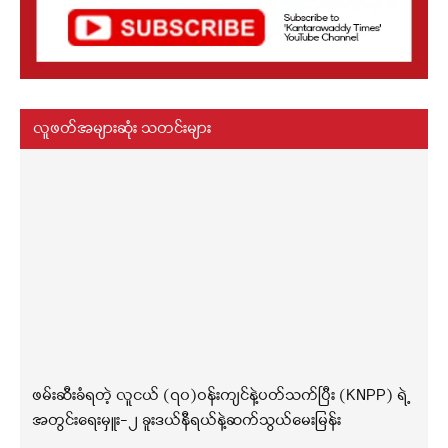
လူဖတ်အများဆုံး သတင်းများ
ဖမ်းဆီးခံရတဲ့ လူငယ် (၇၀)ဝန်းကျင်နဲ့ပတ်သက်ပြီး (KNPP) ရဲ့
အတွင်းရေးမှူး-၂ ခူးဒယ်နီရယ်နဲ့ဆက်သွယ်မေးမြန်း