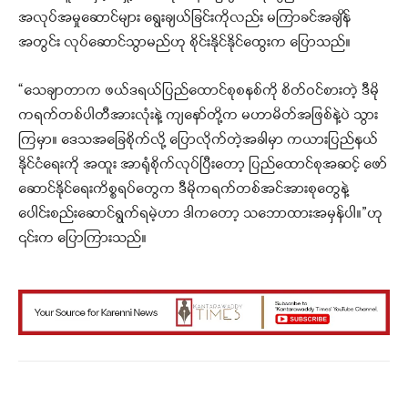
အလုပ်အမှုဆောင်များ ရွေးချယ်ခြင်းကိုလည်း မကြာခင်အချိန်
အတွင်း လုပ်ဆောင်သွာမည်ဟု စိုင်းနိုင်နိုင်ထွေးက ပြောသည်။
“သေချာတာက ဖယ်ဒရယ်ပြည်ထောင်စုစနစ်ကို စိတ်ဝင်စားတဲ့ ဒီမို
ကရက်တစ်ပါတီအားလုံးနဲ့ ကျနော်တို့က မဟာမိတ်အဖြစ်နဲ့ပဲ သွား
ကြမှာ။ ဒေသအခြေစိုက်လို့ ပြောလိုက်တဲ့အခါမှာ ကယားပြည်နယ်
နိုင်ငံရေးကို အထူး အာရုံစိုက်လုပ်ပြီးတော့ ပြည်ထောင်စုအဆင့် ဖော်
ဆောင်နိုင်ရေးကိစ္စရပ်တွေက ဒီမိုကရက်တစ်အင်အားစုတွေနဲ့
ပေါင်းစည်းဆောင်ရွက်ရမဲ့ဟာ ဒါကတော့ သဘောထားအမှန်ပါ။”ဟု
၎င်းက ပြောကြားသည်။
Facebook
X
WhatsApp