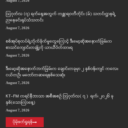
August 7, 2026
ဩဂုတ်လ (၇) ရက်နေ့အတွက် ကန္တာရဝတီတိုင်း (မ်) သတင်းဌာနရဲ့
ညနေခင်းရုပ်သံသတင်း
August 7, 2026
စစ်အုပ်စုတပ်ရဲ့တိုက်ခိုက်မှုတွေကြောင့် ဒီးမော့ဆိုအနောက်ခြမ်းက
စာသင်ကျောင်းတချို့ကို ယာယီပိတ်ထားရ
August 7, 2026
ဒီးမော့ဆိုအနောက်ဘက်ခြမ်းက ချောင်းတခုမှာ ၂ နှစ်ဝန်းကျင် ကလေး
ငယ်တဦး မတော်တဆရေနစ်သေဆုံး
August 7, 2026
KT-FM ကရင်နီဘာသာ အစီအစဉ် ဩဂုတ်လ( ၇ ) ရက်၊ ၂၀၂၆ ခု
နှစ်(သောကြာနေ့)
August 7, 2026
ပိုမိုဖတ်ရှုရန်