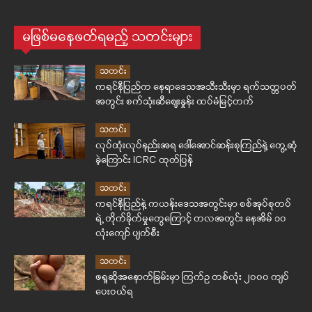
မဖြစ်မနေဖတ်ရမည့် သတင်းများ
သတင်း
ကရင်နီပြည်က နေရာဒေသအသီးသီးမှာ ရက်သတ္တပတ်
အတွင်း စက်သုံးဆီဈေးနှုန်း ထပ်မံမြင့်တက်
သတင်း
လုပ်ထုံးလုပ်နည်းအရ ဒေါ်အောင်ဆန်းစုကြည်နဲ့ တွေ့ဆုံ
ခဲ့ကြောင်း ICRC ထုတ်ပြန်
သတင်း
ကရင်နီပြည်နဲ့ ကယန်းဒေသအတွင်းမှာ စစ်အုပ်စုတပ်
ရဲ့ တိုက်ခိုက်မှုတွေကြောင့် တလအတွင်း နေအိမ် ၁၀
လုံးကျော် ပျက်စီး
သတင်း
ဖရူဆိုအနောက်ခြမ်းမှာ ကြက်ဥ တစ်လုံး ၂၀၀၀ ကျပ်
ပေးဝယ်ရ