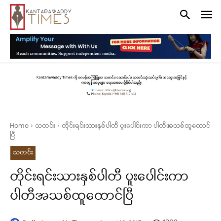
Home
သတင်း
တိုင်းရင်းသားနှစ်ပါတီ ပူးပေါင်းကာ ပါတီအသစ်ထူထောင်
ပြီ
သတင်း
တိုင်းရင်းသားနှစ်ပါတီ ပူးပေါင်းကာ
ပါတီအသစ်ထူထောင်ပြီ