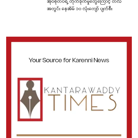
အုပ်စုတပ်ရဲ့ တိုက်ခိုက်မှုတွေကြောင့် တလ
အတွင်း နေအိမ် ၁၀ လုံးကျော် ပျက်စီး