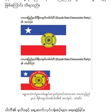
ဖြစ်ကြောင်း သိရသည်။
​ရွေး​ကောက်​ပွဲ​ကော်​မရှင်​ထံ မှတ်​ပုံတင်​ထား​သော ကယားပြည်​
နယ်​ ဒီမိုကရက်​တစ်​ပါတီ၏ အလံနှင်​့ တံဆိပ်​
ပါတီ၏ မူဝါဒနှင့် ရှေ့ဆက်လုပ်ငန်းစဉ်များ ရေးဆွဲခြင်း၊