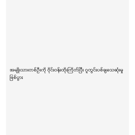
အမျိုးသားတစ်ဦးကို ဝိုင်းဝန်းထိုးကြိတ်ပြီး ဂူတွင်းပစ်ချသေဆုံးမှု
ဖြစ်ပွား