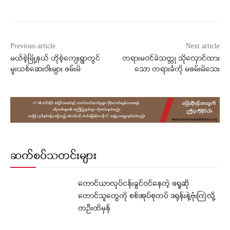
Previous article
Next article
မယ်စဲ့မြို့နယ် ဟိုစဲ့ကျေးရွာတွင်
တရားမဝင်​ခဲသတ္တု သို​လှောင်​ထား​
မူးယစ်ဆေးဝါးများ ဖမ်းမိ
သော တရားခံကို မဖမ်းမိသေး
ဆက်စပ်သတင်းများ
တောင်ယာလုပ်ငန်းခွင်ဝင်နေတဲ့ ဖရူဆို
တောင်သူတွေကို စစ်အုပ်စုတပ် ဒရုန်းနဲ့ဗုံးကြဲလို့
တဦးထိမှန်