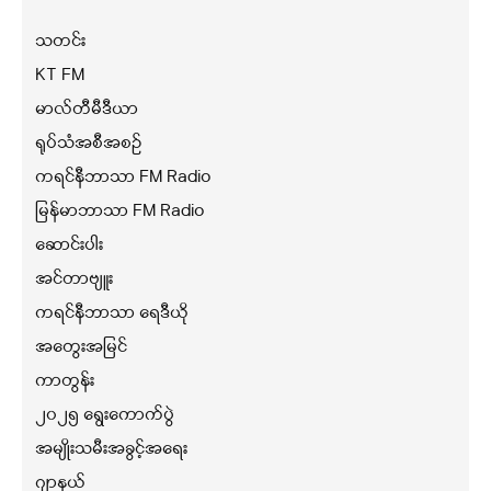
သတင်း
KT FM
မာလ်တီမီဒီယာ
ရုပ်သံအစီအစဉ်
ကရင်နီဘာသာ FM Radio
မြန်မာဘာသာ FM Radio
ဆောင်းပါး
အင်တာဗျူး
ကရင်နီဘာသာ ရေဒီယို
အတွေးအမြင်
ကာတွန်း
၂၀၂၅ ရွေးကောက်ပွဲ
အမျိုးသမီးအခွင့်အရေး
ဂျာနယ်