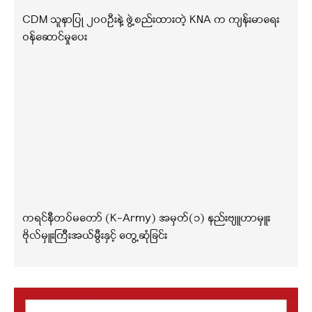
CDM သူနာပြု ၂၀၀ဦးနဲ့ ဖွဲ့စည်းထားတဲ့ KNA က ကျန်းမာရေး
ဝန်ဆောင်မှုပေး
ကရင်နီတပ်မတော် (K-Army) အမှတ်(၁) နည်းဗျူဟာမှူး
ဗိုလ်မှူးကြီးအယ်မွီးနှင့် တွေ့ဆုံခြင်း