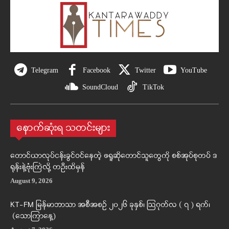
Telegram
Facebook
Twitter
YouTube
SoundCloud
TikTok
နောက်ဆုံးရ သတင်းများ
တောင်ယာလုပ်ငန်းခွင်ဝင်နေတဲ့ ဖရူဆိုတောင်သူတွေကို စစ်အုပ်စုတပ် ဒ
ရုန်းနဲ့ဗုံးကြဲလို့ တဦးထိမှန်
August 9, 2026
KT-FM မြန်မာဘာသာ အစီအစဉ် ၂၀၂၆ ခုနှစ်၊ ဩဂုတ်လ ( ၇ ) ရက်၊
(သောကြာနေ့)