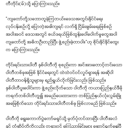
တီတိုင်း(မ်)သို့ ပြောကြားသည်။
“ကျတော်တို့သဘောတူခဲ့ကြတယ်။ဒေသအတွင်းနိုင်ငံရေး
လုပ်ငန်းစဉ်လို့ ပြောတဲ့အခါကျရင် လက်ရှိ ငြိမ်းချမ်းရေးဖြစ်စဉ်
အပါအဝင် ဒေသအတွင် ဖယ်ဒရယ်ဖြစ်ထွန်းပေါ်ပေါက်မှုတွေအပါ
ကျတော်တို့ အဓိကဦးတည်ပြီး ဖွဲ့စည်းခဲ့တာပါ။”ဟု စိုင်းနိုင်နိုင်ထွေး
က ပြောကြားသည်။
တိုင်းရင်းသားပါတီ နှစ်ပါတီကို စုစည်းကာ အင်အားတောင့်တင်းသော
ပါတီတစ်ခုအဖြစ် နိုင်ငံရေးတွင် ထဲထဲဝင်ဝင်လှုပ်ရှားရန် အဆိုပါ
ပါတီတာဝန်ရှိသူများမှ ရည်ရွယ်လိုက်ခြင်းလည်း ဖြစ်သည်။
နှစ်ပါတီပူးပေါင်းကာ ဖွဲ့စည်းလိုက်သော ပါတီကို ကယားပြည်နယ်ဒီမို
ကရက်တစ်ပါတီဟူ၍ အမည်ပေးထားကာ တစ်ပြည်နယ်လုံးလွမ်းခြုံ
အခြေစိုက်သော တိုင်းရင်းသားပါတီတစ်ခု ဖြစ်လာမည် ဖြစ်သည်။
ပါတီကို ရွေးကောက်ပွဲကော်မရှင်သို့ မှတ်ပုံတင်ထားပြီး ပါတီအလံ
နှင့် တံဆိပ်တို့ကိုလည်း တရားဝင် ကြေညာခြင်းများ ဆောင်ရွက်နေပြီ