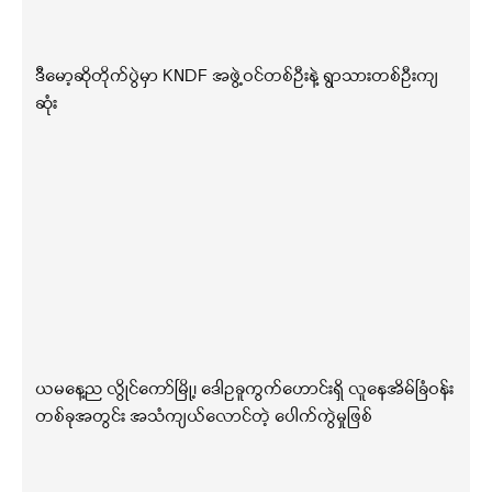
ဒီမော့ဆိုတိုက်ပွဲမှာ KNDF အဖွဲ့ဝင်တစ်ဦးနဲ့ ရွာသားတစ်ဦးကျ
ဆုံး
ယမနေ့ည လွိုင်ကော်မြို့၊ ဒေါဥခူကွက်ဟောင်းရှိ လူနေအိမ်ခြံဝန်း
တစ်ခုအတွင်း အသံကျယ်လောင်တဲ့ ပေါက်ကွဲမှုဖြစ်