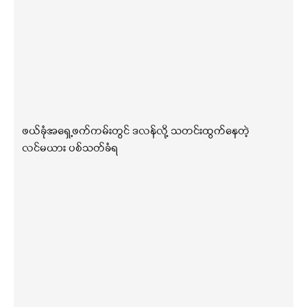
ဖယ်ခုံအရှေ့ဖက်ကမ်းတွင် ဒလန်လို့ သတင်းထွက်နေတဲ့
လင်မယား ပစ်သတ်ခံရ