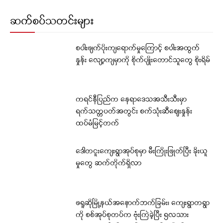
ဆက်စပ်သတင်းများ
စပါးဖျက်ပိုးကျရောက်မှုကြောင့် စပါးအထွက်
နှုန်း လျော့ကျမှာကို စိုက်ပျိုးတောင်သူတွေ စိုးရိမ်
ကရင်နီပြည်က နေရာဒေသအသီးသီးမှာ
ရက်သတ္တပတ်အတွင်း စက်သုံးဆီဈေးနှုန်း
ထပ်မံမြင့်တက်
ဒေါတငူးကျေးရွာအုပ်စုမှာ မီးကြိုးဖြုတ်ပြီး ခိုးယူ
မှုတွေ ဆက်တိုက်ရှိလာ
ဖရူဆိုမြို့နယ်အနောက်ဘက်ခြမ်း၊ ကျေးရွာတရွာ
ကို စစ်အုပ်စုတပ်က ဗုံးကြဲခဲ့ပြီး ၅လသား