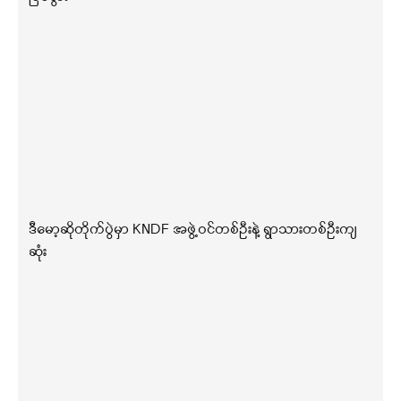
ဒီမော့ဆိုတိုက်ပွဲမှာ KNDF အဖွဲ့ဝင်တစ်ဦးနဲ့ ရွာသားတစ်ဦးကျ
ဆုံး