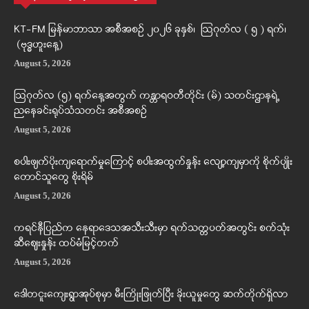
KT-FM မြန်မာဘာသာ အစီအစဉ် ၂၀၂၆ ခုနှစ်၊ ဩဂုတ်လ ( ၅ ) ရက်၊
(ဗုဒ္ဓဟူးနေ့)
August 5, 2026
ဩဂုတ်လ (၅) ရက်နေ့အတွက် ကန္တာရဝတီတိုင်း (မ်) သတင်းဌာနရဲ့
ညနေခင်းရုပ်သံသတင်း အစီအစဉ်
August 5, 2026
စပါးဖျက်ပိုးကျရောက်မှုကြောင့် စပါးအထွက်နှုန်း လျော့ကျမှာကို စိုက်ပျိုး
တောင်သူတွေ စိုးရိမ်
August 5, 2026
ကရင်နီပြည်က နေရာဒေသအသီးသီးမှာ ရက်သတ္တပတ်အတွင်း စက်သုံး
ဆီဈေးနှုန်း ထပ်မံမြင့်တက်
August 5, 2026
ဒေါတငူးကျေးရွာအုပ်စုမှာ မီးကြိုးဖြုတ်ပြီး ခိုးယူမှုတွေ ဆက်တိုက်ရှိလာ