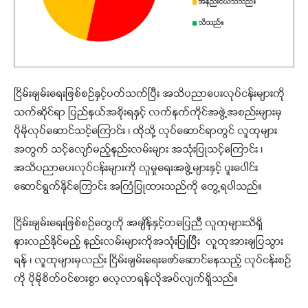
ငြိမ်းချမ်းရေးဖြစ်စဉ်နှင့်ပတ်သက်ပြီး အသိပညာပေးလုပ်ငန်းများကို
သက်ဆိုင်ရာ ပြည်နယ်အစိုးရနှင့် လက်နက်ကိုင်အဖွဲ့အစည်းများမှ
ပိုမိုလုပ်ဆောင်သင့်ကြောင်း ၊ ထိုသို့ လုပ်ဆောင်ရာတွင် လူထုများ
အတွက် သင့်လျော်မည့်နည်းလမ်းများ အသုံးပြုသင့်ကြောင်း ၊
အသိပညာပေးလုပ်ငန်းများကို လူမှုရေးအဖွဲ့များနှင့် ပူးပေါင်း
ဆောင်ရွက်နိုင်ကြောင်း အကြံပြုထားသည်ကို တွေ့ရပါသည်။
ငြိမ်းချမ်းရေးဖြစ်စဉ်တွေကို အချိန်နှင့်တပြေညီ လူထုများသိရှိ
နားလည်နိုင်မည့် နည်းလမ်းများကိုအသုံးပြုပြီး လူထုအားချပြသွား
ရန် ၊ လူထုများမှလည်း ငြိမ်းချမ်းရေးဖော်ဆောင်နေသည့် လုပ်ငန်းစဉ်
ကို ပိုမိုစိတ်ဝင်စားစွာ လေ့လာရန်လိုအပ်လျက်ရှိသည်။