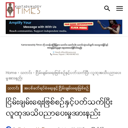
Home
သတင်း
ငြိမ်းချမ်းရေးဖြစ်စဉ်နှင့်ပတ်သက်ပြီး လူထုအသိပညာပေး
မှုအားနည်း
သတင်း
အပစ်ခတ်ရပ်စဲရေးနှင့် ငြိမ်းချမ်းရေးဖြစ်စဉ်
ငြိမ်းချမ်းရေးဖြစ်စဉ်နှင့်ပတ်သက်ပြီး
လူထုအသိပညာပေးမှုအားနည်း