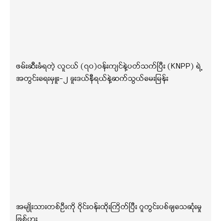
ဖမ်းဆီးခံရတဲ့ လူငယ် (၇၀)ဝန်းကျင်နဲ့ပတ်သက်ပြီး (KNPP) ရဲ့
အတွင်းရေးမှူး-၂ ခူးဒယ်နီရယ်နဲ့ဆက်သွယ်မေးမြန်း
အမျိုးသားတစ်ဦးကို ဝိုင်းဝန်းထိုးကြိတ်ပြီး ဂူတွင်းပစ်ချသေဆုံးမှု
ဖြစ်ပွား