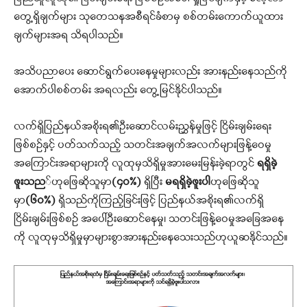
တွေ့ရှိချက်များ သုတေသနအစီရင်ခံစာမှ စစ်တမ်းကောက်ယူထား
ချက်များအရ သိရပါသည်။
အသိပညာပေး ဆောင်ရွက်ပေးနေမှုများလည်း အားနည်းနေသည်ကို
အောက်ပါစစ်တမ်း အရလည်း တွေ့မြင်နိုင်ပါသည်။
လက်ရှိပြည်နယ်အစိုးရ၏ဦးဆောင်လမ်းညွှန်မှုဖြင့် ငြိမ်းချမ်းရေး
ဖြစ်စဉ်နှင့် ပတ်သက်သည့် သတင်းအချက်အလက်များဖြန့်ဝေမှု
အကြောင်းအရာများကို လူထုမှသိရှိမှုအားမေးမြန်းခဲ့ရာတွင်
ရရှိခဲ့
ဖူးသည
်ဟုဖြေဆိုသူမှာ
(၄၀%)
ရှိပြီး
မရရှိခဲ့ဖူးပါ
ဟုဖြေဆိုသူ
မှာ
(၆၀%)
ရှိသည်ကိုကြည့်ခြင်းဖြင့် ပြည်နယ်အစိုးရ၏လက်ရှိ
ငြိမ်းချမ်းဖြစ်စဉ် အပေါ်ဦးဆောင်နေမှု၊ သတင်းဖြန့်ဝေမှုအခြေအနေ
ကို လူထုမှသိရှိမှုမှာများစွာအားနည်းနေသေးသည်ဟုယူဆနိုင်သည်။