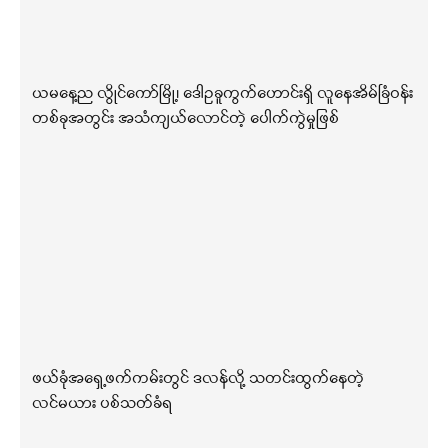
ယမနေ့ည လွိုင်ကော်မြို့၊ ဒေါဥခူကွက်ဟောင်းရှိ လူနေအိမ်ခြံဝန်း
တစ်ခုအတွင်း အသံကျယ်လောင်တဲ့ ပေါက်ကွဲမှုဖြစ်
ဖယ်ခုံအရှေ့ဖက်ကမ်းတွင် ဒလန်လို့ သတင်းထွက်နေတဲ့
လင်မယား ပစ်သတ်ခံရ