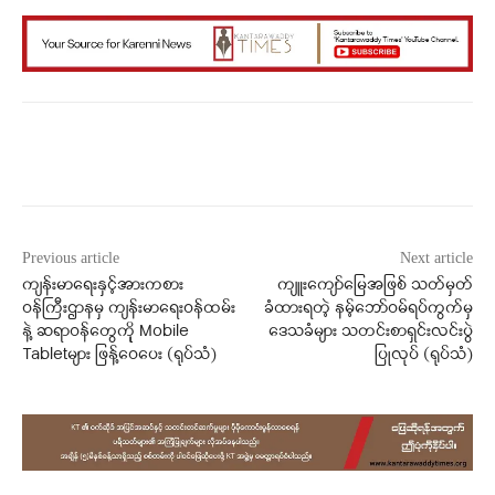
Facebook
X
WhatsApp
Previous article
Next article
ကျန်းမာရေးနှင့်အားကစား
ကျူးကျော်မြေအဖြစ် သတ်မှတ်
ဝန်ကြီးဌာနမှ ကျန်းမာရေးဝန်ထမ်း
ခံထားရတဲ့ နမ့်ဘော်ဝမ်ရပ်ကွက်မှ
နဲ့ ဆရာဝန်တွေကိုု Mobile
ဒေသခံများ သတင်းစာရှင်းလင်းပွဲ
Tabletများ ဖြန့်ဝေပေး (ရုပ်သံ)
ပြုလုပ် (ရုပ်သံ)