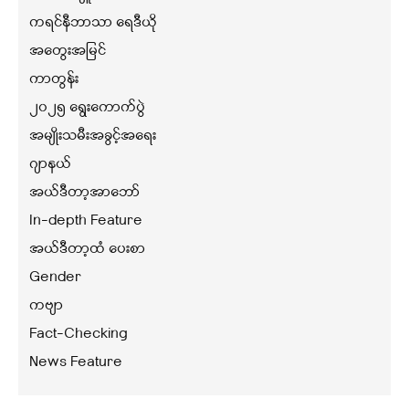
ကရင်နီဘာသာ ရေဒီယို
အတွေးအမြင်
ကာတွန်း
၂၀၂၅ ရွေးကောက်ပွဲ
အမျိုးသမီးအခွင့်အရေး
ဂျာနယ်
အယ်ဒီတာ့အာဘော်
In-depth Feature
အယ်ဒီတာ့ထံ ပေးစာ
Gender
ကဗျာ
Fact-Checking
News Feature