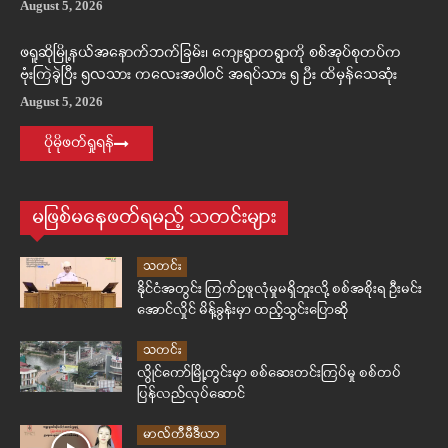
August 5, 2026
ဖရူဆိုမြို့နယ်အနောက်ဘက်ခြမ်း၊ ကျေးရွာတရွာကို စစ်အုပ်စုတပ်က
ဗုံးကြဲခဲ့ပြီး ၅လသား ကလေးအပါဝင် အရပ်သား ၅ ဦး ထိမှန်သေဆုံး
August 5, 2026
ပိုမိုဖတ်ရှုရန်
မဖြစ်မနေဖတ်ရမည့် သတင်းများ
သတင်း
နိုင်ငံအတွင်း ကြက်ဥဖူလုံမှုမရှိဘူးလို့ စစ်အစိုးရ ဦးမင်း
အောင်လှိုင် မိန့်ခွန်းမှာ ထည့်သွင်းပြောဆို
သတင်း
လွိုင်ကော်မြို့တွင်းမှာ စစ်ဆေးတင်းကြပ်မှု စစ်တပ်
ပြန်လည်လုပ်ဆောင်
မာလ်တီမီဒီယာ