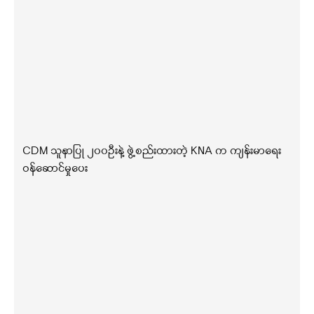
CDM သူနာပြု ၂၀၀ဦးနဲ့ ဖွဲ့စည်းထားတဲ့ KNA က ကျန်းမာရေး
ဝန်ဆောင်မှုပေး