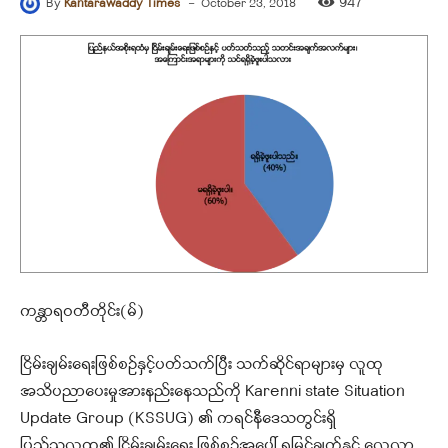
-
947
By
Kantarawaddy Times
October 23, 2018
ကန္တာရဝတီတိုင်း(မ်)
ငြိမ်းချမ်းရေးဖြစ်စဉ်နှင့်ပတ်သက်ပြီး သက်ဆိုင်ရာများမှ လူထု
အသိပညာပေးမှုအားနည်းနေသည်ကို Karenni state Situation
Update Group (KSSUG) ၏ ကရင်နီဒေသတွင်းရှိ
ပြည်သူလူထု၏ ငြိမ်းချမ်းရေး ဖြစ်စဉ်အပေါ် ရှုမြင်ချက်နှင့် လေ့လာ