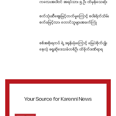
ကလေးအပါဝင် အရပ်သား ၅ ဦး ထိမှန်သေဆုံး
စက်သုံးဆီဈေးမြင့်တက်မှုကြောင့် စပါးရိတ်သိမ်း
စက်ခမြင့်လာ၊ တောင်သူများအခက်ကြုံ
စစ်အစိုးရတပ် ရဲ့ ဒရုန်းဗုံးကြောင့် မြေပဲစိုက်ပျိုး
နေတဲ့ ဖရူဆိုဒေသခံတစ်ဦး ထိခိုက်ဒဏ်ရာရ