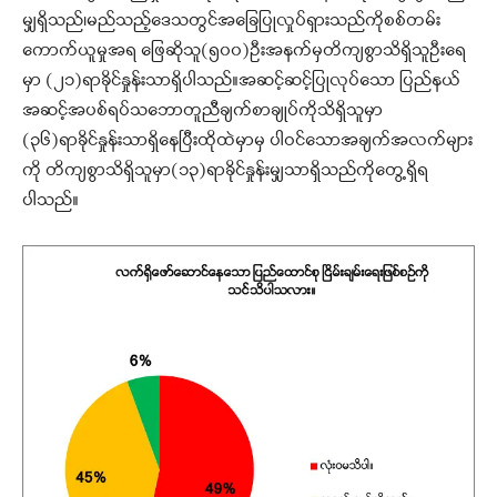
မျှရှိသည်၊မည်သည့်ဒေသတွင်အခြေပြုလှုပ်ရှားသည်ကိုစစ်တမ်း
ကောက်ယူမှုအရ ဖြေဆိုသူ(၅၀၀)ဦးအနက်မှတိကျစွာသိရှိသူဦးရေ
မှာ (၂၁)ရာခိုင်နှုန်းသာရှိပါသည်။အဆင့်ဆင့်ပြုလုပ်သော ပြည်နယ်
အဆင့်အပစ်ရပ်သဘောတူညီချက်စာချုပ်ကိုသိရှိသူမှာ
(၃၆)ရာခိုင်နှုန်းသာရှိနေပြီးထိုထဲမှာမှ ပါဝင်သောအချက်အလက်များ
ကို တိကျစွာသိရှိသူမှာ(၁၃)ရာခိုင်နှုန်းမျှသာရှိသည်ကိုတွေ့ရှိရ
ပါသည်။