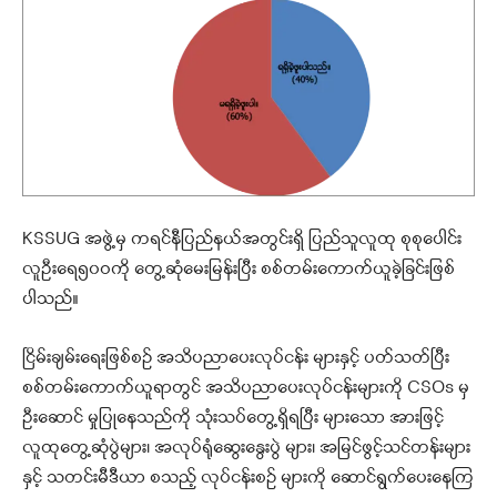
KSSUG အဖွဲ့မှ ကရင်နီပြည်နယ်အတွင်းရှိ ပြည်သူလူထု စုစုပေါင်း
လူဦးရေ၅၀ဝကို တွေ့ဆုံမေးမြန်းပြီး စစ်တမ်းကောက်ယူခဲ့ခြင်းဖြစ်
ပါသည်။
ငြိမ်းချမ်းရေးဖြစ်စဉ် အသိပညာပေးလုပ်ငန်း များနှင့် ပတ်သတ်ပြီး
စစ်တမ်းကောက်ယူရာတွင် အသိပညာပေးလုပ်ငန်းများကို CSOs မှ
ဦးဆောင် မှုပြုနေသည်ကို သုံးသပ်တွေ့ရှိရပြီး များသော အားဖြင့်
လူထုတွေ့ဆုံပွဲများ၊ အလုပ်ရုံဆွေးနွေးပွဲ များ၊ အမြင်ဖွင့်သင်တန်းများ
နှင့် သတင်းမီဒီယာ စသည့် လုပ်ငန်းစဉ် များကို ဆောင်ရွက်ပေးနေကြ