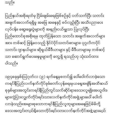
သည်။
ပြည်နယ်အစိုးရထံမှ ငြိမ်းချမ်းရေးဖြစ်စဉ်နှင့် ပတ်သက်ပြီး သတင်း
အချက်အလက်ရရှိမှု အခြေ အနေနှင့် စပ်လျဉ်းပြီး အသိပညာပေး
လုပ်ငန်း၊ ဆွေးနွေးပွဲများကို အနည်းငယ်မျှသာ ပြုလုပ်ပြီး
ပြည်ထောင်စုအစိုးရမှ ထုတ်ပြန်သော သတင်း အချက်အလက်များ
အား တစ်ဆင့် ဖြန့်ဝေသည့် နိုင်ငံပိုင်သတင်းစာများ၊ ပုဂ္ဂလိကပိုင်
သတင်း ဂျာနယ်များ၊ ဆိုရှယ်မီဒီယာများ နှင့် မီဒီယာများမှ တစ်ဆင့်
သာ ဆောင်ရွက်ပေးနေမှုများကို တွေ့ရှိ ရသည်ဟု သုံးသပ်ထား
ပါသည်။
၁၉၄၈ခုနှစ်၊ဩဂုတ်လ (၉) ရက်နေ့မှစတင်၍ ပေါ်ပေါက်လာခဲ့သော
ကရင်နီပြည်လက်နက်ကိုင်ခုခံတော်လှန်ရေးမှယနေ့အချိန်အထိဆယ်
စုနှစ်များအတွင်းကရင်နီပြည်တွင်သက်ဆိုင်ရာဒေသ၊လူမျိုး၊အယူဝါဒ
များကွဲပြားလျှက်တိုင်းရင်းသားလက်နက်ကိုင်အဖွဲ့များပေါ် ပေါက်
လာခဲ့သည်။အများစုသောကရင်နီပြည်လူထုများအနေဖြင့်မိမိတို့
ဒေသအတွင်းတည်ရှိသောတိုင်းရင်းသားလက်နက်ကိုင်အဖွဲ့များမည်