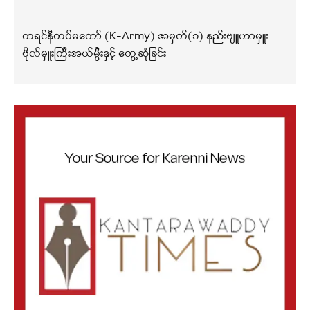
ကရင်နီတပ်မတော် (K-Army) အမှတ်(၁) နည်းဗျူဟာမှူး
ဗိုလ်မှူးကြီးအယ်မွီးနှင့် တွေ့ဆုံခြင်း