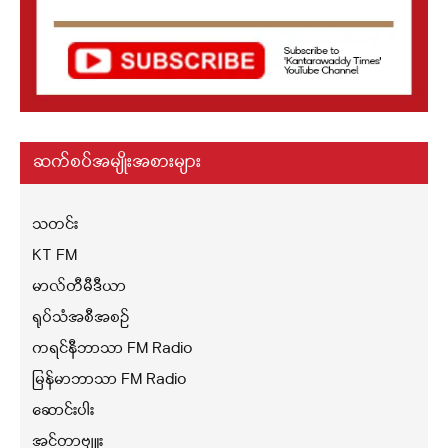
ဆက်စပ်အမျိုးအစားများ
သတင်း
KT FM
မာလ်တီမီဒီယာ
ရုပ်သံအစီအစဉ်
ကရင်နီဘာသာ FM Radio
မြန်မာဘာသာ FM Radio
ဆောင်းပါး
အင်တာဗျူး