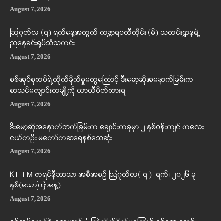
August 7, 2026
ဩဂုတ်လ (၇) ရက်နေ့အတွက် ကန္တာရဝတီတိုင်း (မ်) သတင်းဌာနရဲ့
ညနေခင်းရုပ်သံသတင်း
August 7, 2026
စစ်အုပ်စုတပ်ရဲ့တိုက်ခိုက်မှုတွေကြောင့် ဒီးမော့ဆိုအနောက်ခြမ်းက
စာသင်ကျောင်းတချို့ကို ယာယီပိတ်ထားရ
August 7, 2026
ဒီးမော့ဆိုအနောက်ဘက်ခြမ်းက ချောင်းတခုမှာ ၂ နှစ်ဝန်းကျင် ကလေး
ငယ်တဦး မတော်တဆရေနစ်သေဆုံး
August 7, 2026
KT-FM ကရင်နီဘာသာ အစီအစဉ် ဩဂုတ်လ( ၇ ) ရက်၊ ၂၀၂၆ ခု
နှစ်(သောကြာနေ့)
August 7, 2026