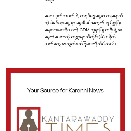
မေလ ဒုတိယပတ် ရဲ့ တနင်္ဂနွေနေ့မှာ ကျရောက်
တဲ့ မိခင်များနေ့ မှာ မွေးမိခင်အတွက် ရည်စူးပြီး
ရေးသားပေးပို့လာတဲ့ CDM သူနာပြု တဦးရဲ့ အ
မေ့ထံပေးစာကို ကန္တာရဝတီတိုင်း(မ်) ပရိတ်
သတ်တွေ အတွက်ဖော်ပြပေးလိုက်ပါတယ်။