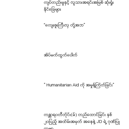
ကျပ်တည်းမှုနှင့် လူသားအရင်းအမြစ် ဆုံးရှုံး
နိုင်ခြေများ
“​ကျေးဇူးကြီးလှ တို့အဘ”
အိပ်မက်ထွက်ပေါက်
” Humanitarian Aid ကို အမှုန့်ကြိတ်ခြင်း”
ကန္တာရ၀တီတိုင်း(မ်) တည်ထောင်ခြင်း နှစ်
၂၀ပြည့် အထိမ်းအမှတ် အနေနဲ့ JD ရဲ့ ဂုဏ်ပြု
ကဗျာ