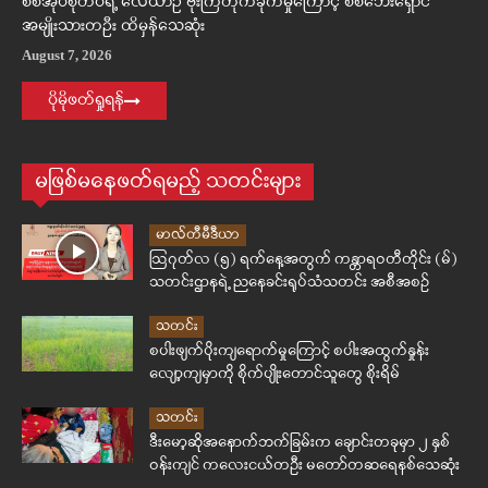
စစ်အုပ်စုတပ်ရဲ့ လေယာဉ် ဗုံးကြဲတိုက်ခိုက်မှုကြောင့် စစ်ဘေးရှောင်
အမျိုးသားတဦး ထိမှန်သေဆုံး
August 7, 2026
ပိုမိုဖတ်ရှုရန်
မဖြစ်မနေဖတ်ရမည့် သတင်းများ
မာလ်တီမီဒီယာ
ဩဂုတ်လ (၅) ရက်နေ့အတွက် ကန္တာရဝတီတိုင်း (မ်)
သတင်းဌာနရဲ့ ညနေခင်းရုပ်သံသတင်း အစီအစဉ်
သတင်း
စပါးဖျက်ပိုးကျရောက်မှုကြောင့် စပါးအထွက်နှုန်း
လျော့ကျမှာကို စိုက်ပျိုးတောင်သူတွေ စိုးရိမ်
သတင်း
ဒီးမော့ဆိုအနောက်ဘက်ခြမ်းက ချောင်းတခုမှာ ၂ နှစ်
ဝန်းကျင် ကလေးငယ်တဦး မတော်တဆရေနစ်သေဆုံး