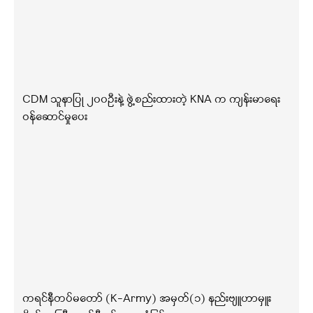
CDM သူနာပြု ၂၀၀ဦးနဲ့ ဖွဲ့စည်းထားတဲ့ KNA က ကျန်းမာရေး
ဝန်ဆောင်မှုပေး
ကရင်နီတပ်မတော် (K-Army) အမှတ်(၁) နည်းဗျူဟာမှူး