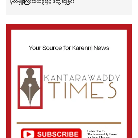
ဗိုလ်မှူးကြီးအယ်မွီးနှင့် တွေ့ဆုံခြင်း