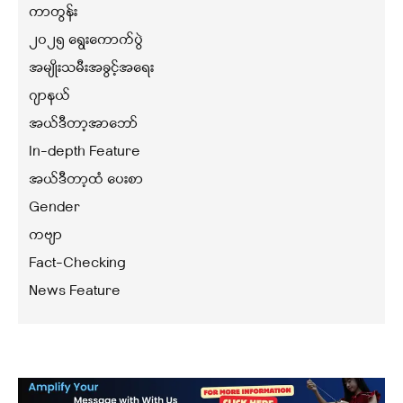
ကာတွန်း
၂၀၂၅ ရွေးကောက်ပွဲ
အမျိုးသမီးအခွင့်အရေး
ဂျာနယ်
အယ်ဒီတာ့အာဘော်
In-depth Feature
အယ်ဒီတာ့ထံ ပေးစာ
Gender
ကဗျာ
Fact-Checking
News Feature