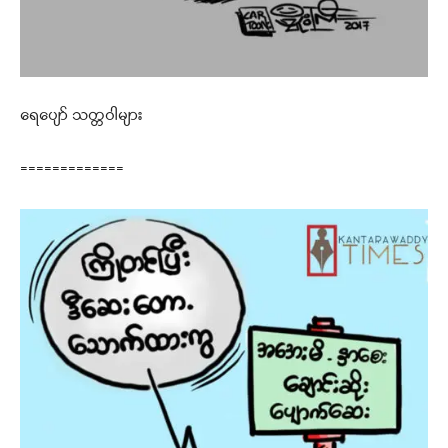
ရေပျော် သတ္တဝါများ
=============