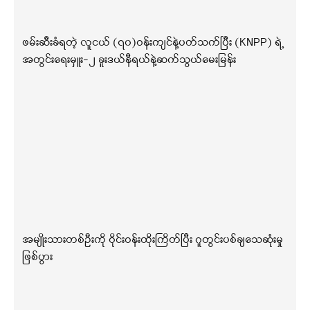
ဖမ်းဆီးခံရတဲ့ လူငယ် (၇၀)ဝန်းကျင်နဲ့ပတ်သက်ပြီး (KNPP) ရဲ့
အတွင်းရေးမှူး-၂ ခူးဒယ်နီရယ်နဲ့ဆက်သွယ်မေးမြန်း
အမျိုးသားတစ်ဦးကို ဝိုင်းဝန်းထိုးကြိတ်ပြီး ဂူတွင်းပစ်ချသေဆုံးမှု
ဖြစ်ပွား