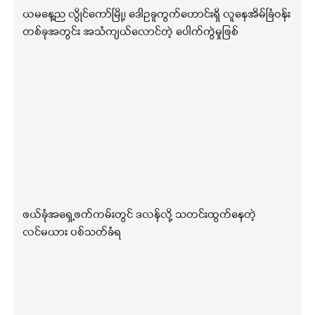
ယမနေ့ည လွိုင်ကော်မြို့၊ ဒေါဥခူကွက်ဟောင်းရှိ လူနေအိမ်ခြံဝန်း
တစ်ခုအတွင်း အသံကျယ်လောင်တဲ့ ပေါက်ကွဲမှုဖြစ်
ဖယ်ခုံအရှေ့ဖက်ကမ်းတွင် ဒလန်လို့ သတင်းထွက်နေတဲ့
လင်မယား ပစ်သတ်ခံရ