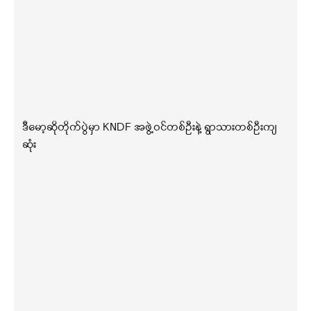
ဒီမော့ဆိုတိုက်ပွဲမှာ KNDF အဖွဲ့ဝင်တစ်ဦးနဲ့ ရွာသားတစ်ဦးကျ
ဆုံး