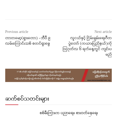
Facebook
X
WhatsApp
Previous article
Next article
တာတမော့(ရှားတော) -ဘီပီ ၉
လူငယ်နှင့် ငြိမ်းချမ်းရေးဂီတ
လမ်းကြောင်းသစ် စတင်ရှာဖွေ
ပွဲတော် (ကယားပြည်နယ်)ကို
ဩဂုတ်လ ၆ ရက်နေ့တွင် ကျင်းပ
မည်
ဆက်စပ်သတင်းများ
စစ်မီးကြားက ပညာရေး၊ စားဝတ်နေရေး