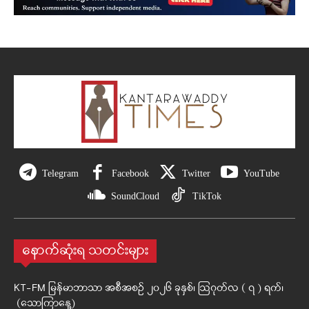
Telegram
Facebook
Twitter
YouTube
SoundCloud
TikTok
နောက်ဆုံးရ သတင်းများ
KT-FM မြန်မာဘာသာ အစီအစဉ် ၂၀၂၆ ခုနှစ်၊ ဩဂုတ်လ ( ၇ ) ရက်၊
(သောကြာနေ့)