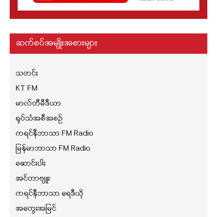
ဆက်စပ်အမျိုးအစားများ
သတင်း
KT FM
မာလ်တီမီဒီယာ
ရုပ်သံအစီအစဉ်
ကရင်နီဘာသာ FM Radio
မြန်မာဘာသာ FM Radio
ဆောင်းပါး
အင်တာဗျူး
ကရင်နီဘာသာ ရေဒီယို
အတွေးအမြင်