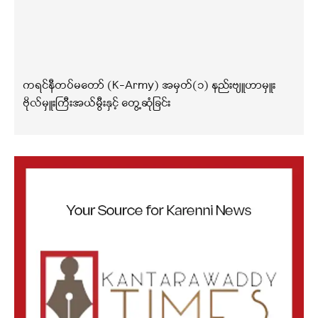
ကရင်နီတပ်မတော် (K-Army) အမှတ်(၁) နည်းဗျူဟာမှူး
ဗိုလ်မှူးကြီးအယ်မွီးနှင့် တွေ့ဆုံခြင်း