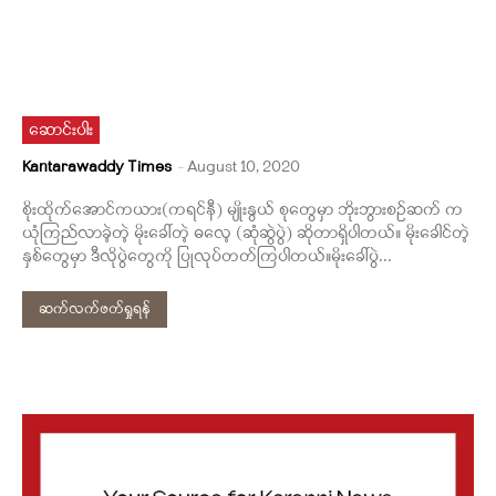
ဆောင်းပါး
Kantarawaddy Times
-
August 10, 2020
စိုးထိုက်အောင်ကယား(ကရင်နီ) မျိုးနွယ် စုတွေမှာ ဘိုးဘွားစဉ်ဆက် က
ယုံကြည်လာခဲ့တဲ့ မိုးခေါ်တဲ့ ဓလေ့ (ဆုံဆွဲပွဲ) ဆိုတာရှိပါတယ်။ မိုးခေါင်တဲ့
နှစ်တွေမှာ ဒီလိုပွဲတွေကို ပြုလုပ်တတ်ကြပါတယ်။မိုးခေါ်ပွဲ...
ဆက်လက်ဖတ်ရှုရန်