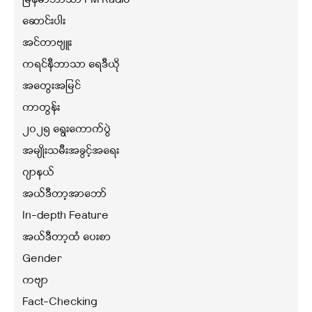
မြန်မာဘာသာ FM Radio
ဆောင်းပါး
အင်တာဗျူး
ကရင်နီဘာသာ ရေဒီယို
အတွေးအမြင်
ကာတွန်း
၂၀၂၅ ရွေးကောက်ပွဲ
အမျိုးသမီးအခွင့်အရေး
ဂျာနယ်
အယ်ဒီတာ့အာဘော်
In-depth Feature
အယ်ဒီတာ့ထံ ပေးစာ
Gender
ကဗျာ
Fact-Checking