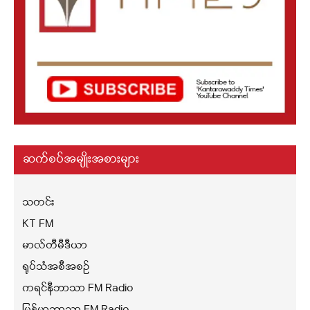
ဆက်စပ်အမျိုးအစားများ
သတင်း
KT FM
မာလ်တီမီဒီယာ
ရုပ်သံအစီအစဉ်
ကရင်နီဘာသာ FM Radio