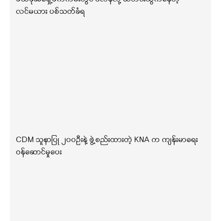
လင်မယား ပစ်သတ်ခံရ
CDM သူနာပြု ၂၀၀ဦးနဲ့ ဖွဲ့စည်းထားတဲ့ KNA က ကျန်းမာရေး
ဝန်ဆောင်မှုပေး