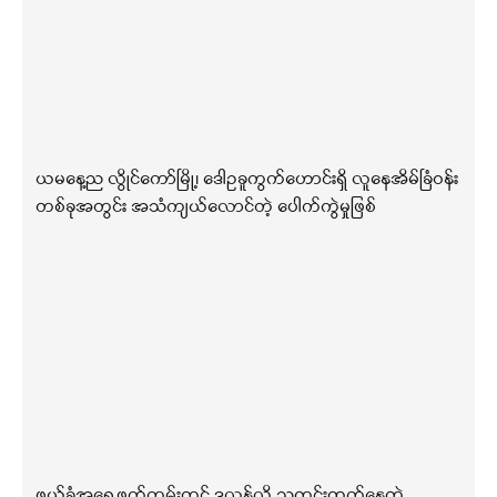
ယမနေ့ည လွိုင်ကော်မြို့၊ ဒေါဥခူကွက်ဟောင်းရှိ လူနေအိမ်ခြံဝန်း
တစ်ခုအတွင်း အသံကျယ်လောင်တဲ့ ပေါက်ကွဲမှုဖြစ်
ဖယ်ခုံအရှေ့ဖက်ကမ်းတွင် ဒလန်လို့ သတင်းထွက်နေတဲ့