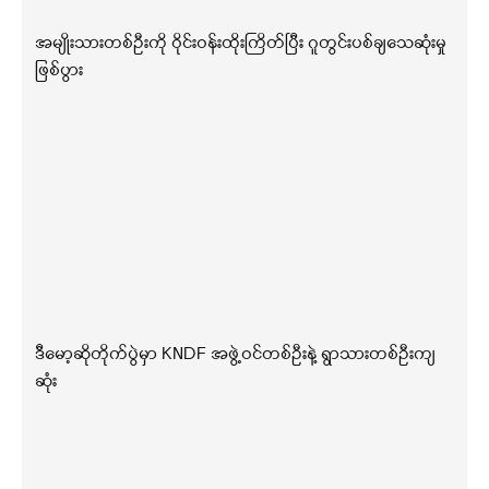
အမျိုးသားတစ်ဦးကို ဝိုင်းဝန်းထိုးကြိတ်ပြီး ဂူတွင်းပစ်ချသေဆုံးမှု
ဖြစ်ပွား
ဒီမော့ဆိုတိုက်ပွဲမှာ KNDF အဖွဲ့ဝင်တစ်ဦးနဲ့ ရွာသားတစ်ဦးကျ
ဆုံး