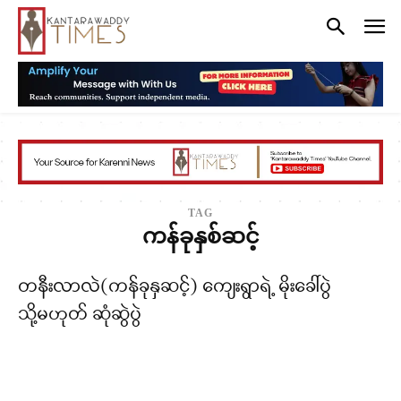
TAG
ကန်ခုနှစ်ဆင့်
တနီးလာလဲ(ကန်ခုနှဆင့်) ကျေးရွာရဲ့ မိုးခေါ်ပွဲ
သို့မဟုတ် ဆုံဆွဲပွဲ