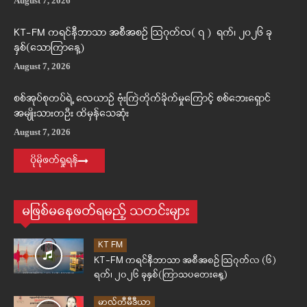
August 7, 2026
KT-FM ကရင်နီဘာသာ အစီအစဉ် ဩဂုတ်လ( ၇ ) ရက်၊ ၂၀၂၆ ခု
နှစ်(သောကြာနေ့)
August 7, 2026
စစ်အုပ်စုတပ်ရဲ့ လေယာဉ် ဗုံးကြဲတိုက်ခိုက်မှုကြောင့် စစ်ဘေးရှောင်
အမျိုးသားတဦး ထိမှန်သေဆုံး
August 7, 2026
ပိုမိုဖတ်ရှုရန်
မဖြစ်မနေဖတ်ရမည့် သတင်းများ
KT FM
KT-FM ကရင်နီဘာသာ အစီအစဉ် ဩဂုတ်လ (၆)
ရက်၊ ၂၀၂၆ ခုနှစ်(ကြာသပတေးနေ့)
မာလ်တီမီဒီယာ