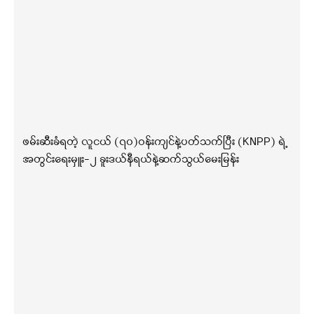
ဖမ်းဆီးခံရတဲ့ လူငယ် (၇၀)ဝန်းကျင်နဲ့ပတ်သက်ပြီး (KNPP) ရဲ့
အတွင်းရေးမှူး-၂ ခူးဒယ်နီရယ်နဲ့ဆက်သွယ်မေးမြန်း