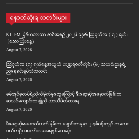
နောက်ဆုံးရ သတင်းများ
KT-FM မြန်မာဘာသာ အစီအစဉ် ၂၀၂၆ ခုနှစ်၊ ဩဂုတ်လ ( ၇ ) ရက်၊
(သောကြာနေ့)
August 7, 2026
ဩဂုတ်လ (၇) ရက်နေ့အတွက် ကန္တာရဝတီတိုင်း (မ်) သတင်းဌာနရဲ့
ညနေခင်းရုပ်သံသတင်း
August 7, 2026
စစ်အုပ်စုတပ်ရဲ့တိုက်ခိုက်မှုတွေကြောင့် ဒီးမော့ဆိုအနောက်ခြမ်းက
စာသင်ကျောင်းတချို့ကို ယာယီပိတ်ထားရ
August 7, 2026
ဒီးမော့ဆိုအနောက်ဘက်ခြမ်းက ချောင်းတခုမှာ ၂ နှစ်ဝန်းကျင် ကလေး
ငယ်တဦး မတော်တဆရေနစ်သေဆုံး