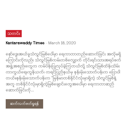
သတင်း
Kantarawaddy Times
-
March 18, 2020
နော်ဒွေးအယ်ခူသံလွင်မြစ်ပေါ်မှာ ရေကာတာတည်ဆောက်ခြင်း အလိုမရှိ
ကြောင်းကိုလည်း သံလွင်မြစ်ကမ်းတစ်လျှောက် တိုင်းရင်းသားအရပ်ဖက်
အဖွဲ့အစည်းတွေက ကမ်ပိန်းပြုလုပ်ခဲ့ကြတယ်လို့ သံလွင်မြစ်ထိန်းသိမ်း
ကာကွယ်ရေးကွန်ယက်၊ ကရင်ပြည်နယ်မှ နန်းမိုးသောက်ပန်းက ပြောပါ
တယ်။နန်းမိုးသောက်ပန်းက “မြန်မာတစ်နိုင်ငံလုံးမှာရှိတဲ့ သံလွင်မြစ်နဲ့
အတူ တစ်နိုင်ငံလုံးမှာရှိတဲ့မြစ်ချောင်းတွေအပေါ်မှာ ရေကာတာဆည်
ဆောက်ခြင်းကို...
ဆက်လက်ဖတ်ရှုရန်