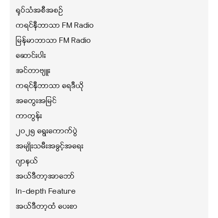
ရုပ်သံအစီအစဉ်
ကရင်နီဘာသာ FM Radio
မြန်မာဘာသာ FM Radio
ဆောင်းပါး
အင်တာဗျူး
ကရင်နီဘာသာ ရေဒီယို
အတွေးအမြင်
ကာတွန်း
၂၀၂၅ ရွေးကောက်ပွဲ
အမျိုးသမီးအခွင့်အရေး
ဂျာနယ်
အယ်ဒီတာ့အာဘော်
In-depth Feature
အယ်ဒီတာ့ထံ ပေးစာ