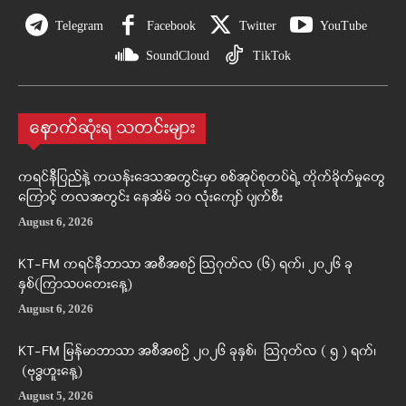
Telegram
Facebook
Twitter
YouTube
SoundCloud
TikTok
နောက်ဆုံးရ သတင်းများ
ကရင်နီပြည်နဲ့ ကယန်းဒေသအတွင်းမှာ စစ်အုပ်စုတပ်ရဲ့ တိုက်ခိုက်မှုတွေ
ကြောင့် တလအတွင်း နေအိမ် ၁၀ လုံးကျော် ပျက်စီး
August 6, 2026
KT-FM ကရင်နီဘာသာ အစီအစဉ် ဩဂုတ်လ (၆) ရက်၊ ၂၀၂၆ ခု
နှစ်(ကြာသပတေးနေ့)
August 6, 2026
KT-FM မြန်မာဘာသာ အစီအစဉ် ၂၀၂၆ ခုနှစ်၊ ဩဂုတ်လ ( ၅ ) ရက်၊
(ဗုဒ္ဓဟူးနေ့)
August 5, 2026