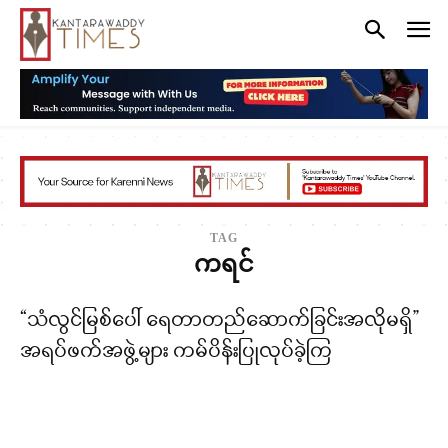
TAG
ကရင်
“သံလွင်မြစ်ပေါ် ရေတာတည်ဆောက်ခြင်းအလိုမရှိ”
အရပ်ဖက်အဖွဲ့များ ကမ်ပိန်းပြုလုပ်ခဲ့ကြ