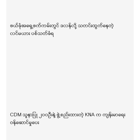
ဖယ်ခုံအရှေ့ဖက်ကမ်းတွင် ဒလန်လို့ သတင်းထွက်နေတဲ့
လင်မယား ပစ်သတ်ခံရ
CDM သူနာပြု ၂၀၀ဦးနဲ့ ဖွဲ့စည်းထားတဲ့ KNA က ကျန်းမာရေး
ဝန်ဆောင်မှုပေး