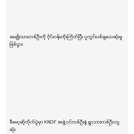
အမျိုးသားတစ်ဦးကို ဝိုင်းဝန်းထိုးကြိတ်ပြီး ဂူတွင်းပစ်ချသေဆုံးမှု
ဖြစ်ပွား
ဒီမော့ဆိုတိုက်ပွဲမှာ KNDF အဖွဲ့ဝင်တစ်ဦးနဲ့ ရွာသားတစ်ဦးကျ
ဆုံး