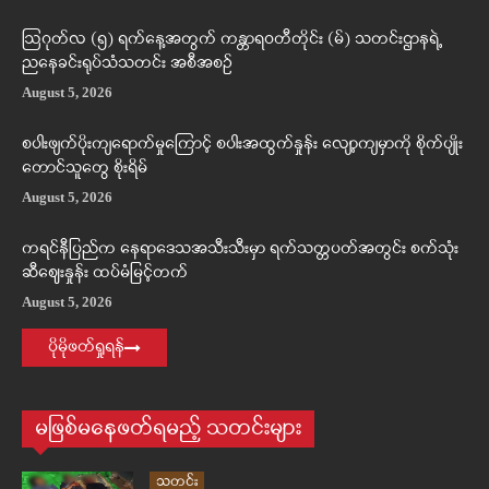
ဩဂုတ်လ (၅) ရက်နေ့အတွက် ကန္တာရဝတီတိုင်း (မ်) သတင်းဌာနရဲ့
ညနေခင်းရုပ်သံသတင်း အစီအစဉ်
August 5, 2026
စပါးဖျက်ပိုးကျရောက်မှုကြောင့် စပါးအထွက်နှုန်း လျော့ကျမှာကို စိုက်ပျိုး
တောင်သူတွေ စိုးရိမ်
August 5, 2026
ကရင်နီပြည်က နေရာဒေသအသီးသီးမှာ ရက်သတ္တပတ်အတွင်း စက်သုံး
ဆီဈေးနှုန်း ထပ်မံမြင့်တက်
August 5, 2026
ပိုမိုဖတ်ရှုရန်
မဖြစ်မနေဖတ်ရမည့် သတင်းများ
သတင်း