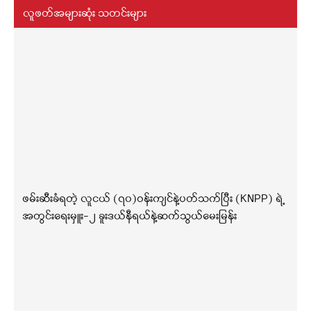
လူဖတ်အများဆုံး သတင်းများ
ဖမ်းဆီးခံရတဲ့ လူငယ် (၇၀)ဝန်းကျင်နဲ့ပတ်သက်ပြီး (KNPP) ရဲ့
အတွင်းရေးမှူး-၂ ခူးဒယ်နီရယ်နဲ့ဆက်သွယ်မေးမြန်း