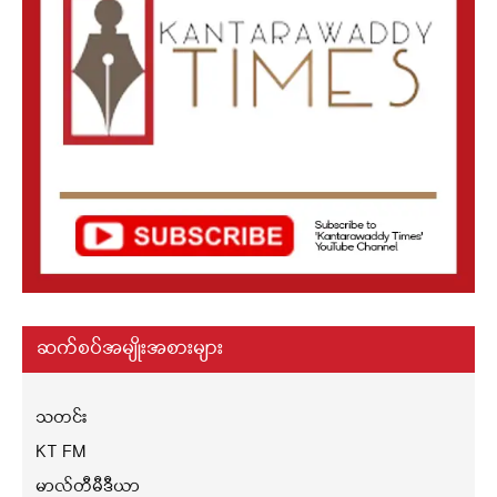
ဆက်စပ်အမျိုးအစားများ
သတင်း
KT FM
မာလ်တီမီဒီယာ