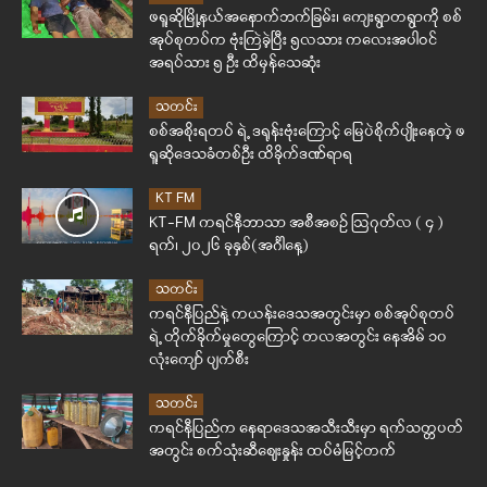
ဖရူဆိုမြို့နယ်အနောက်ဘက်ခြမ်း၊ ကျေးရွာတရွာကို စစ်
အုပ်စုတပ်က ဗုံးကြဲခဲ့ပြီး ၅လသား ကလေးအပါဝင်
အရပ်သား ၅ ဦး ထိမှန်သေဆုံး
သတင်း
စစ်အစိုးရတပ် ရဲ့ ဒရုန်းဗုံးကြောင့် မြေပဲစိုက်ပျိုးနေတဲ့ ဖ
ရူဆိုဒေသခံတစ်ဦး ထိခိုက်ဒဏ်ရာရ
KT FM
KT-FM ကရင်နီဘာသာ အစီအစဉ် ဩဂုတ်လ ( ၄ )
ရက်၊ ၂၀၂၆ ခုနှစ်(အင်္ဂါနေ့)
သတင်း
ကရင်နီပြည်နဲ့ ကယန်းဒေသအတွင်းမှာ စစ်အုပ်စုတပ်
ရဲ့ တိုက်ခိုက်မှုတွေကြောင့် တလအတွင်း နေအိမ် ၁၀
လုံးကျော် ပျက်စီး
သတင်း
ကရင်နီပြည်က နေရာဒေသအသီးသီးမှာ ရက်သတ္တပတ်
အတွင်း စက်သုံးဆီဈေးနှုန်း ထပ်မံမြင့်တက်