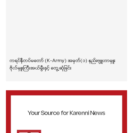
ကရင်နီတပ်မတော် (K-Army) အမှတ်(၁) နည်းဗျူဟာမှူး
ဗိုလ်မှူးကြီးအယ်မွီးနှင့် တွေ့ဆုံခြင်း