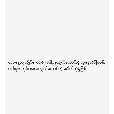
ယမနေ့ည လွိုင်ကော်မြို့၊ ဒေါဥခူကွက်ဟောင်းရှိ လူနေအိမ်ခြံဝန်း
တစ်ခုအတွင်း အသံကျယ်လောင်တဲ့ ပေါက်ကွဲမှုဖြစ်