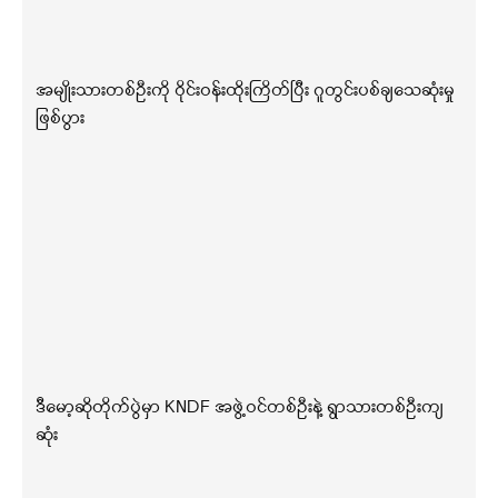
အမျိုးသားတစ်ဦးကို ဝိုင်းဝန်းထိုးကြိတ်ပြီး ဂူတွင်းပစ်ချသေဆုံးမှု
ဖြစ်ပွား
ဒီမော့ဆိုတိုက်ပွဲမှာ KNDF အဖွဲ့ဝင်တစ်ဦးနဲ့ ရွာသားတစ်ဦးကျ
ဆုံး