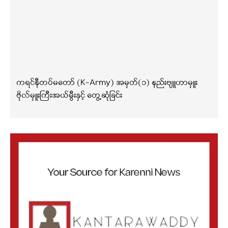
ကရင်နီတပ်မတော် (K-Army) အမှတ်(၁) နည်းဗျူဟာမှူး
ဗိုလ်မှူးကြီးအယ်မွီးနှင့် တွေ့ဆုံခြင်း