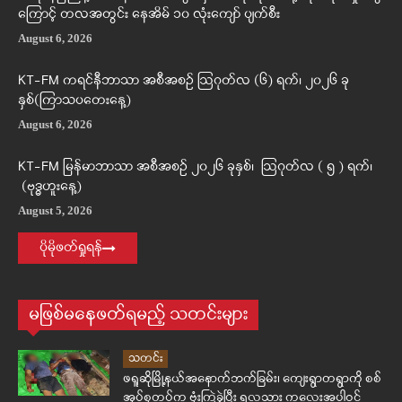
ကြောင့် တလအတွင်း နေအိမ် ၁၀ လုံးကျော် ပျက်စီး
August 6, 2026
KT-FM ကရင်နီဘာသာ အစီအစဉ် ဩဂုတ်လ (၆) ရက်၊ ၂၀၂၆ ခု
နှစ်(ကြာသပတေးနေ့)
August 6, 2026
KT-FM မြန်မာဘာသာ အစီအစဉ် ၂၀၂၆ ခုနှစ်၊ ဩဂုတ်လ ( ၅ ) ရက်၊
(ဗုဒ္ဓဟူးနေ့)
August 5, 2026
ပိုမိုဖတ်ရှုရန်
မဖြစ်မနေဖတ်ရမည့် သတင်းများ
သတင်း
ဖရူဆိုမြို့နယ်အနောက်ဘက်ခြမ်း၊ ကျေးရွာတရွာကို စစ်
အုပ်စုတပ်က ဗုံးကြဲခဲ့ပြီး ၅လသား ကလေးအပါဝင်