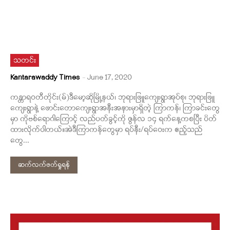
သတင်း
Kantarawaddy Times
-
June 17, 2020
ကန္တာရဝတီတိုင်း(မ်)ဒီမော့ဆိုမြို့နယ်၊ ဘုရားဖြူကျေးရွာအုပ်စု၊ ဘုရားဖြူ
ကျေးရွာနဲ့ ဖောင်းတောကျေးရွာအနီးအနားမှာရှိတဲ့ ကြာကန်၊ ကြာခင်းတွေ
မှာ ကိုဗစ်ရောဂါကြောင့် လည်ပတ်ခွင့်ကို ဇွန်လ ၁၄ ရက်နေ့ကစပြီး ပိတ်
ထားလိုက်ပါတယ်။အဲဒီကြာကန်တွေမှာ ရပ်နီး/ရပ်ဝေးက ဧည့်သည်
တွေ...
ဆက်လက်ဖတ်ရှုရန်