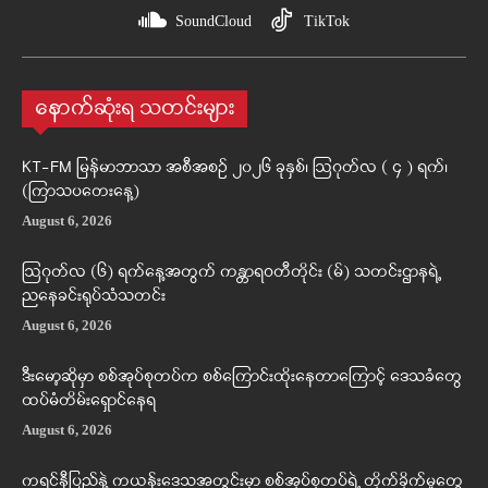
SoundCloud
TikTok
နောက်ဆုံးရ သတင်းများ
KT-FM မြန်မာဘာသာ အစီအစဉ် ၂၀၂၆ ခုနှစ်၊ ဩဂုတ်လ ( ၄ ) ရက်၊
(ကြာသပတေးနေ့)
August 6, 2026
ဩဂုတ်လ (၆) ရက်နေ့အတွက် ကန္တာရဝတီတိုင်း (မ်) သတင်းဌာနရဲ့
ညနေခင်းရုပ်သံသတင်း
August 6, 2026
ဒီးမော့ဆိုမှာ စစ်အုပ်စုတပ်က စစ်ကြောင်းထိုးနေတာကြောင့် ဒေသခံတွေ
ထပ်မံတိမ်းရှောင်နေရ
August 6, 2026
ကရင်နီပြည်နဲ့ ကယန်းဒေသအတွင်းမှာ စစ်အုပ်စုတပ်ရဲ့ တိုက်ခိုက်မှုတွေ