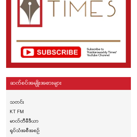
ဆက်စပ်အမျိုးအစားများ
သတင်း
KT FM
မာလ်တီမီဒီယာ
ရုပ်သံအစီအစဉ်