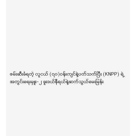
ဖမ်းဆီးခံရတဲ့ လူငယ် (၇၀)ဝန်းကျင်နဲ့ပတ်သက်ပြီး (KNPP) ရဲ့
အတွင်းရေးမှူး-၂ ခူးဒယ်နီရယ်နဲ့ဆက်သွယ်မေးမြန်း