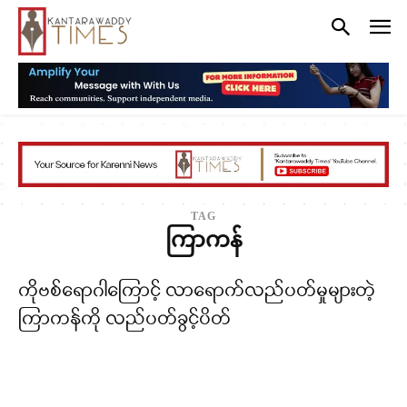
TAG
ကြာကန်
ကိုဗစ်ရောဂါကြောင့် လာရောက်လည်ပတ်မှုများတဲ့
ကြာကန်ကို လည်ပတ်ခွင့်ပိတ်