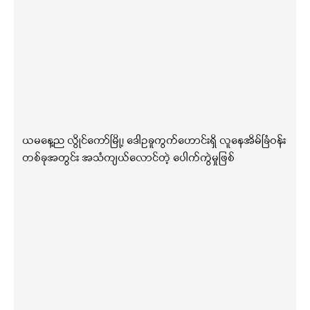
ယမနေ့ည လွိုင်ကော်မြို့၊ ဒေါဥခူကွက်ဟောင်းရှိ လူနေအိမ်ခြံဝန်း
တစ်ခုအတွင်း အသံကျယ်လောင်တဲ့ ပေါက်ကွဲမှုဖြစ်