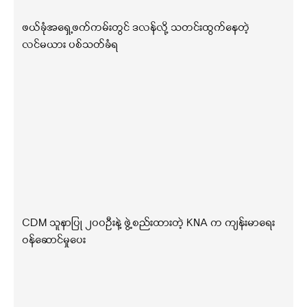
ဖယ်ခုံအရှေ့ဖက်ကမ်းတွင် ဒလန်လို့ သတင်းထွက်နေတဲ့
လင်မယား ပစ်သတ်ခံရ
CDM သူနာပြု ၂၀၀ဦးနဲ့ ဖွဲ့စည်းထားတဲ့ KNA က ကျန်းမာရေး
ဝန်ဆောင်မှုပေး