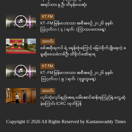
အရပ်သား ၅ ဦး ထိမှန်သေဆုံး
KT FM
KT-FM မြန်မာဘာသာ အစီအစဉ် ၂၀၂၆ ခုနှစ်၊
ဩဂုတ်လ ( ၄ ) ရက်၊ (ကြာသပတေးနေ့)
သတင်း
စစ်အစိုးရတပ် ရဲ့ ဒရုန်းဗုံးကြောင့် မြေပဲစိုက်ပျိုးနေတဲ့ ဖ
ရူဆိုဒေသခံတစ်ဦး ထိခိုက်ဒဏ်ရာရ
KT FM
KT-FM မြန်မာဘာသာ အစီအစဉ် ၂၀၂၆ ခုနှစ်၊
ဩဂုတ်လ ( ၅ ) ရက်၊ (ဗုဒ္ဓဟူးနေ့)
သတင်း
လုပ်ထုံးလုပ်နည်းအရ ဒေါ်အောင်ဆန်းစုကြည်နဲ့ တွေ့ဆုံ
ခဲ့ကြောင်း ICRC ထုတ်ပြန်
Copyright © 2026 All Rights Reserved by Kantarawaddy Times