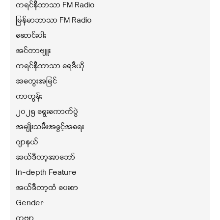
ကရင်နီဘာသာ FM Radio
မြန်မာဘာသာ FM Radio
ဆောင်းပါး
အင်တာဗျူး
ကရင်နီဘာသာ ရေဒီယို
အတွေးအမြင်
ကာတွန်း
၂၀၂၅ ရွေးကောက်ပွဲ
အမျိုးသမီးအခွင့်အရေး
ဂျာနယ်
အယ်ဒီတာ့အာဘော်
In-depth Feature
အယ်ဒီတာ့ထံ ပေးစာ
Gender
ကဗျာ