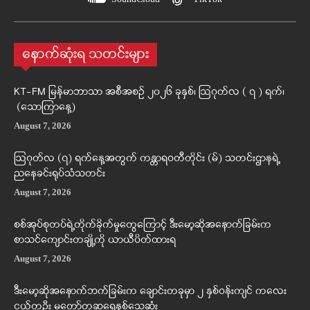
နောက်ဆုံးရ သတင်းများ
KT-FM မြန်မာဘာသာ အစီအစဉ် ၂၀၂၆ ခုနှစ်၊ ဩဂုတ်လ ( ၇ ) ရက်၊
(သောကြာနေ့)
August 7, 2026
ဩဂုတ်လ (၇) ရက်နေ့အတွက် ကန္တာရဝတီတိုင်း (မ်) သတင်းဌာနရဲ့
ညနေခင်းရုပ်သံသတင်း
August 7, 2026
စစ်အုပ်စုတပ်ရဲ့တိုက်ခိုက်မှုတွေကြောင့် ဒီးမော့ဆိုအနောက်ခြမ်းက
စာသင်ကျောင်းတချို့ကို ယာယီပိတ်ထားရ
August 7, 2026
ဒီးမော့ဆိုအနောက်ဘက်ခြမ်းက ချောင်းတခုမှာ ၂ နှစ်ဝန်းကျင် ကလေး
ငယ်တဦး မတော်တဆရေနစ်သေဆုံး