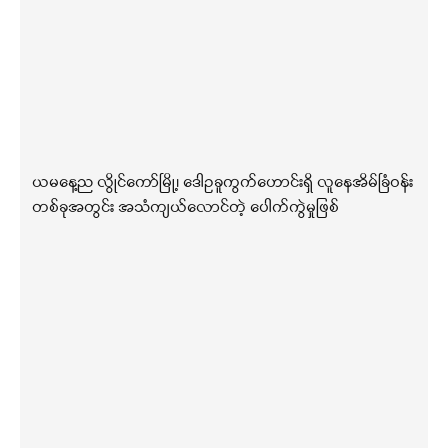
ယမနေ့ည လွိုင်ကော်မြို့၊ ဒေါဥခူကွက်ဟောင်းရှိ လူနေအိမ်ခြံဝန်း
တစ်ခုအတွင်း အသံကျယ်လောင်တဲ့ ပေါက်ကွဲမှုဖြစ်