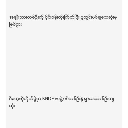
အမျိုးသားတစ်ဦးကို ဝိုင်းဝန်းထိုးကြိတ်ပြီး ဂူတွင်းပစ်ချသေဆုံးမှု
ဖြစ်ပွား
ဒီမော့ဆိုတိုက်ပွဲမှာ KNDF အဖွဲ့ဝင်တစ်ဦးနဲ့ ရွာသားတစ်ဦးကျ
ဆုံး