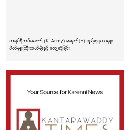
ကရင်နီတပ်မတော် (K-Army) အမှတ်(၁) နည်းဗျူဟာမှူး
ဗိုလ်မှူးကြီးအယ်မွီးနှင့် တွေ့ဆုံခြင်း