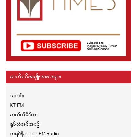
ဆက်စပ်အမျိုးအစားများ
သတင်း
KT FM
မာလ်တီမီဒီယာ
ရုပ်သံအစီအစဉ်
ကရင်နီဘာသာ FM Radio