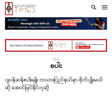
TAG
စပါး
ဂျပန်ဆန်စပါးမျိုး ကယားပြည်နယ်မှာ စိုက်ပျိုးမယ်
ဆို အောင်မြင်နိုင်ဟုဆို