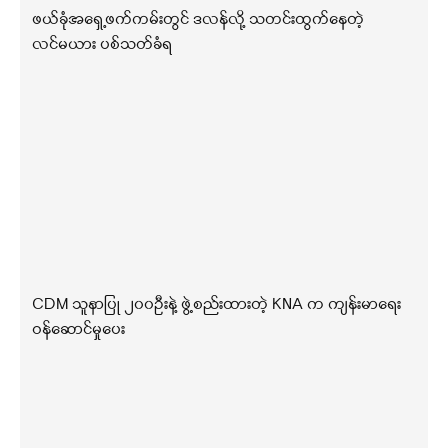
ဖယ်ခုံအရှေ့ဖက်ကမ်းတွင် ဒလန်လို့ သတင်းထွက်နေတဲ့
လင်မယား ပစ်သတ်ခံရ
CDM သူနာပြု ၂၀၀ဦးနဲ့ ဖွဲ့စည်းထားတဲ့ KNA က ကျန်းမာရေး
ဝန်ဆောင်မှုပေး