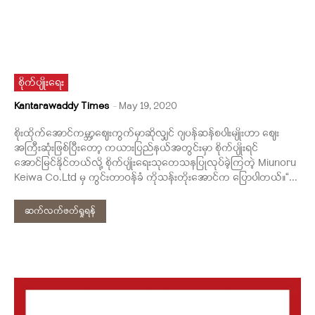
စိုက်ပျိုးရေး
Kantarawaddy Times
-
May 19, 2020
စိုးထိုက်အောင်ကမ္ဘာ့ဈေးကွက်မှာဆိုလျှင် ဂျပန်ဆန်စပါးမျိုးဟာ ဈေး
အကြီးဆုံးဖြစ်ပြီးတော့ ကယားပြည်နယ်အတွင်းမှာ စိုက်ပျိုးရင်
အောင်မြင်နိုင်တယ်လို့ စိုက်ပျိုးရေးသုတေသနပြုလုပ်ခဲ့ကြတဲ့ Miunoru
Keiwa Co.Ltd မှ ကွင်းတာဝန်ခံ ကိုသန်းတိုးအောင်က ပြောပါတယ်။“...
ဆက်လက်ဖတ်ရှုရန်