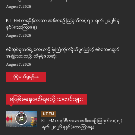
August 7, 2026
KT-FM ကရင်နီဘာသာ အစီအစဉ် ဩဂုတ်လ( ၇ ) ရက်၊ ၂၀၂၆ ခု
နှစ်(သောကြာနေ့)
August 7, 2026
စစ်အုပ်စုတပ်ရဲ့ လေယာဉ် ဗုံးကြဲတိုက်ခိုက်မှုကြောင့် စစ်ဘေးရှောင်
အမျိုးသားတဦး ထိမှန်သေဆုံး
August 7, 2026
ပိုမိုဖတ်ရှုရန်
မဖြစ်မနေဖတ်ရမည့် သတင်းများ
KT FM
KT-FM ကရင်နီဘာသာ အစီအစဉ် ဩဂုတ်လ( ၇ )
ရက်၊ ၂၀၂၆ ခုနှစ်(သောကြာနေ့)