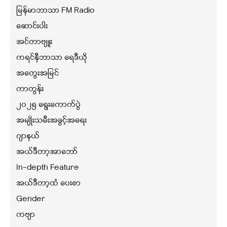
မြန်မာဘာသာ FM Radio
ဆောင်းပါး
အင်တာဗျူး
ကရင်နီဘာသာ ရေဒီယို
အတွေးအမြင်
ကာတွန်း
၂၀၂၅ ရွေးကောက်ပွဲ
အမျိုးသမီးအခွင့်အရေး
ဂျာနယ်
အယ်ဒီတာ့အာဘော်
In-depth Feature
အယ်ဒီတာ့ထံ ပေးစာ
Gender
ကဗျာ