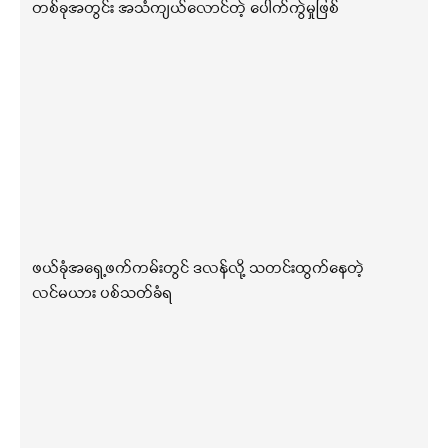
တစ်ခုအတွင်း အသံကျယ်လောင်တဲ့ ပေါက်ကွဲမှုဖြစ်
ဖယ်ခုံအရှေ့ဖက်ကမ်းတွင် ဒလန်လို့ သတင်းထွက်နေတဲ့
လင်မယား ပစ်သတ်ခံရ