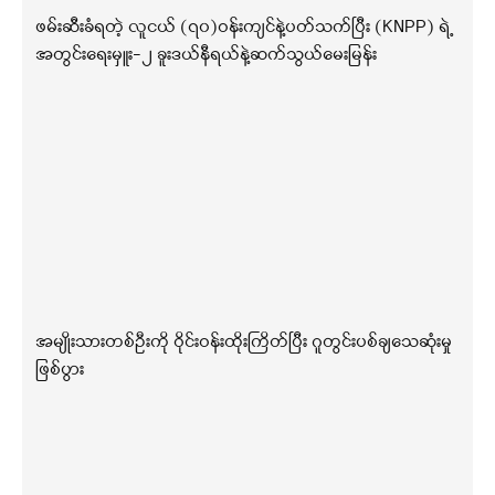
ဖမ်းဆီးခံရတဲ့ လူငယ် (၇၀)ဝန်းကျင်နဲ့ပတ်သက်ပြီး (KNPP) ရဲ့
အတွင်းရေးမှူး-၂ ခူးဒယ်နီရယ်နဲ့ဆက်သွယ်မေးမြန်း
အမျိုးသားတစ်ဦးကို ဝိုင်းဝန်းထိုးကြိတ်ပြီး ဂူတွင်းပစ်ချသေဆုံးမှု
ဖြစ်ပွား