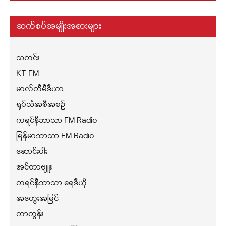
ဆက်စပ်အမျိုးအစားများ
သတင်း
KT FM
မာလ်တီမီဒီယာ
ရုပ်သံအစီအစဉ်
ကရင်နီဘာသာ FM Radio
မြန်မာဘာသာ FM Radio
ဆောင်းပါး
အင်တာဗျူး
ကရင်နီဘာသာ ရေဒီယို
အတွေးအမြင်
ကာတွန်း