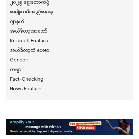
၂၀၂၅ ရွေးကောက်ပွဲ
အမျိုးသမီးအခွင့်အရေး
ဂျာနယ်
အယ်ဒီတာ့အာဘော်
In-depth Feature
အယ်ဒီတာ့ထံ ပေးစာ
Gender
ကဗျာ
Fact-Checking
News Feature