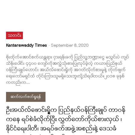
သတင်း
Kantarawaddy Times
-
September 8, 2020
စိုးထိုက်အောင်စက်ယန္တရား ငှားရန်းခကို ပြည်သူ့ဘဏ္ဍာငွေ မသွင်းပဲ ကျပ်
သိန်းပေါင်း ၄၄၀၀ ကျော်ကိုအလွှဲသုံးစားပြုလုပ်ခဲ့တဲ့ ကယားပြည်နယ်
ဝန်ကြီးချုပ်ဟောင်း အယ်လ်ဖောင်းရှိုကို အဂတိလိုက်စားမှုနဲ့ တိုက်ဖျက်
ရေးကော်မရှင်ထံ တိုင်းကြားသူမရှိသေးဘူးလို့သိရပါတယ်။၂၀၁၈ ခုနှစ်
ကတည်းက...
ဆက်လက်ဖတ်ရှုရန်
ဦးအယ်လ်ဖောင်းရှိူက ပြည်နယ်ဝန်ကြီးချုပ် တာဝန်
ကနေ ရပ်စဲခံလိုက်ပြီး လွှတ်တော်ကိုယ်စားလှယ် ၊
နိုင်ငံရေးပါတီ၊ အရပ်ဖက်အဖွဲ့အစည်းနဲ့ ဒေသခံ