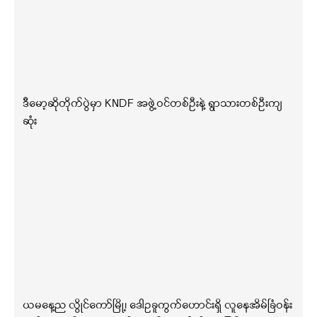
ဒီမော့ဆိုတိုက်ပွဲမှာ KNDF အဖွဲ့ဝင်တစ်ဦးနဲ့ ရွာသားတစ်ဦးကျ
ဆုံး
ယမနေ့ည လွိုင်ကော်မြို့၊ ဒေါဥခူကွက်ဟောင်းရှိ လူနေအိမ်ခြံဝန်း