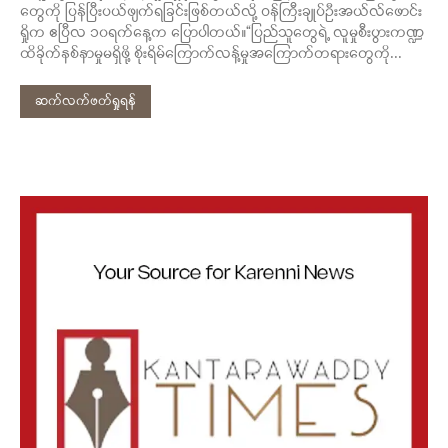
တွေကို ပြန်ပြီးပယ်ဖျက်ရခြင်းဖြစ်တယ်လို့ ဝန်ကြီးချုပ်ဦးအယ်လ်ဖောင်း
ရှိုက ဧပြီလ ၁၀ရက်နေ့က ပြောပါတယ်။“ပြည်သူတွေရဲ့ လူမှုစီးပွားကဏ္ဍ
ထိခိုက်နစ်နာမှုမရှိဖို့ စိုးရိမ်ကြောက်လန့်မှုအကြောက်တရားတွေကို...
ဆက်လက်ဖတ်ရှုရန်