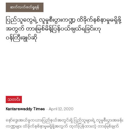
ဆက်လက်ဖတ်ရှုရန်
ပြည်သူတွေရဲ့ လူမှုစီးပွားကဏ္ဍ ထိခိုက်နစ်နာမှုမရှိဖို့
အတွက် တားမြစ်မိန့်ပြန်ပယ်ဖျယ်ရခြင်းဟု
ဝန်ကြီးချုပ်ဆို
သတင်း
Kantarawaddy Times
-
April 12, 2020
နော်ဒွေးအယ်ခူကယားပြည်နယ်အတွင်းရှိ ပြည်သူများရဲ့ လူမှုစီးပွားအခန်း
ကဏ္ဍများ ထိခိုက်နစ်နာမှုမရှိဖို့အတွက် ထုတ်ပြန်ထားတဲ့ တားမြစ်ချက်