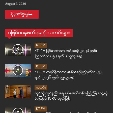
August 7, 2026
ပိုမိုဖတ်ရှုရန်
မဖြစ်မနေဖတ်ရမည့် သတင်းများ
KT FM
KT-FM မြန်မာဘာသာ အစီအစဉ် ၂၀၂၆ ခုနှစ်၊
ဩဂုတ်လ ( ၅ ) ရက်၊ (ဗုဒ္ဓဟူးနေ့)
KT FM
KT-FM ကရင်နီဘာသာ အစီအစဉ် ဩဂုတ်လ (၅)
ရက်၊ ၂၀၂၆ ခုနှစ်(ဗုဒ္ဓဟူးနေ့)
သတင်း
လုပ်ထုံးလုပ်နည်းအရ ဒေါ်အောင်ဆန်းစုကြည်နဲ့ တွေ့ဆုံ
ခဲ့ကြောင်း ICRC ထုတ်ပြန်
KT FM