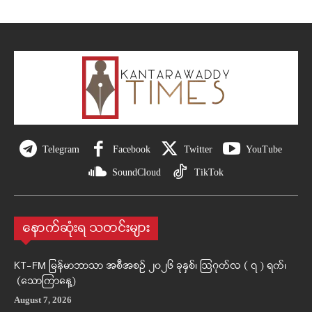
Telegram
Facebook
Twitter
YouTube
SoundCloud
TikTok
နောက်ဆုံးရ သတင်းများ
KT-FM မြန်မာဘာသာ အစီအစဉ် ၂၀၂၆ ခုနှစ်၊ ဩဂုတ်လ ( ၇ ) ရက်၊
(သောကြာနေ့)
August 7, 2026