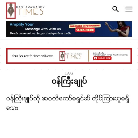
TAG
ဝန်ကြီးချုပ်
ဝန်ကြီးချုပ်ကို အဂတိကော်မရှင်ဆီ တိုင်ကြားသူမရှိ
သေး