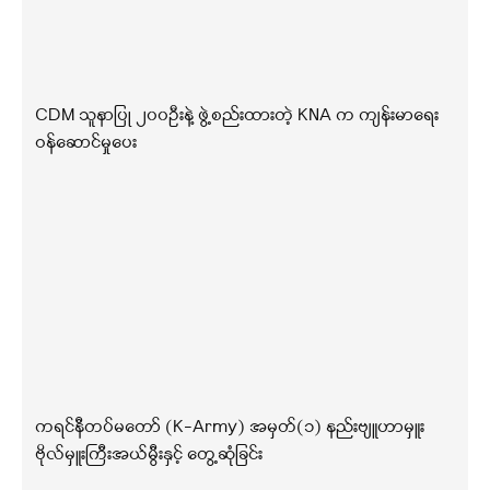
CDM သူနာပြု ၂၀၀ဦးနဲ့ ဖွဲ့စည်းထားတဲ့ KNA က ကျန်းမာရေး
ဝန်ဆောင်မှုပေး
ကရင်နီတပ်မတော် (K-Army) အမှတ်(၁) နည်းဗျူဟာမှူး
ဗိုလ်မှူးကြီးအယ်မွီးနှင့် တွေ့ဆုံခြင်း