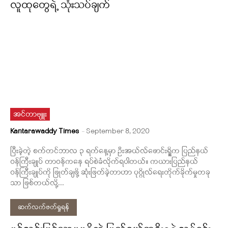
လူထုတွေရဲ့ သုံးသပ်ချက်
အင်တာဗျူး
Kantarawaddy Times
-
September 8, 2020
ပြီးခဲ့တဲ့ စက်တင်ဘာလ ၃ ရက်နေ့မှာ ဦးအယ်လ်ဖောင်းရှိူက ပြည်နယ်
ဝန်ကြီးချုပ် တာဝန်ကနေ ရပ်စဲခံလိုက်ရပါတယ်။ ကယားပြည်နယ်
ဝန်ကြီးချုပ်ကို ဖြုတ်ချဖို့ ဆုံးဖြတ်ခဲ့တာဟာ ပုဂ္ဂိုလ်ရေးတိုက်ခိုက်မှုတခု
သာ ဖြစ်တယ်လို့...
ဆက်လက်ဖတ်ရှုရန်