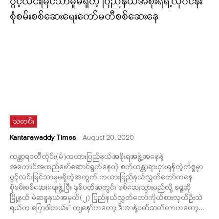
ပွင့်လင်းမြင်သာမှုမရှိတဲ့ ပြည်နယ်အစိုးရရဲ့လုပ်ငန်း
စုံစမ်းစစ်ဆေးရေးကော်မတီစစ်ဆေးနေ
သတင်း
Kantarawaddy Times
-
August 20, 2020
ကန္တာရဝတီတိုင်း(မ်)ကယားပြည်နယ်အစိုးရအဖွဲ့အနေနဲ့
အကောင်အထည်ဖော်ဆောင်ရွက်နေတဲ့ စက်ယန္တာရားငှားရန်တဲ့ကိစ္စမှာ
ပွင့်လင်းမြင်သာမှုမရှိတဲ့အတွက် ကယားပြည်နယ်လွှတ်တော်ကနေ
စုံစမ်းစစ်ဆေးရေးဖွဲ့ပြီး နှစ်ပတ်အတွင်း စစ်ဆေးသွားမည်လို့ ဖရူဆို
မြို့နယ် မဲဆန္ဒနယ်အမှတ်(၂) ပြည်နယ်လွှတ်တော်ကိုယ်စားလှယ်ဦးသဲ
ရယ်က ပြောပါတယ်။“ ကျနော်ကတော့ ဒီဟာနဲ့ပတ်သတ်တာကတော့...